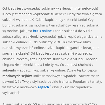
Od kiedy jest wyprzedaż sukienek w sklepach internetowych?
Kiedy jest monnari wyprzedaż sukienek? Kiedy zaczyna się zara
sukienki wyprzedaż? Gdzie kupić orsay sukienki tanio? Czy
bonprix sukienki są modne w tym roku? Czy reserved sukienki
są modne? jaki jest
butik online
z tanie sukienki do 50 zł?
zobacz allegro sukienki wyprzedaż, gdzie kupić eleganckie tanie
sukienki online? Bluzki butik czy MOHITO markowe bluzki
damskie wyprzedaż online? Gdzie kupić eleganckie kreacje na
specjalne okazje? Od kiedy jest orsay sukienki wyprzedaż
online? Polecamy też Elegancka sukienka dla 50 latki. Modne
eleganckie sukienki lalala i nie tylko. Co zamiast
sheinside
sukienki
– Zobacz i kup sukienkę online. Dzięki tej koncepcji
modowych sejfów
unikasz modowych wpadek i zawsze masz
pewność, że Twoja stylizacja będzie trafiona. Popularne tematy:
wszystko o modowych
sejfach
czyli jak unikać wpadek w
stylizacjach.
Allegro sukienki do 50 zł, co kupić na allegro wyprzedaż? Czy