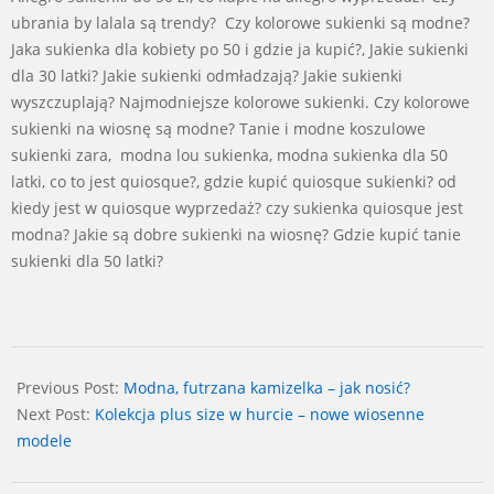
ubrania by lalala są trendy? Czy kolorowe sukienki są modne?
Jaka sukienka dla kobiety po 50 i gdzie ja kupić?, Jakie sukienki
dla 30 latki? Jakie sukienki odmładzają? Jakie sukienki
wyszczuplają? Najmodniejsze kolorowe sukienki. Czy kolorowe
sukienki na wiosnę są modne? Tanie i modne koszulowe
sukienki zara, modna lou sukienka, modna sukienka dla 50
latki, co to jest quiosque?, gdzie kupić quiosque sukienki? od
kiedy jest w quiosque wyprzedaż? czy sukienka quiosque jest
modna? Jakie są dobre sukienki na wiosnę? Gdzie kupić tanie
sukienki dla 50 latki?
2024-
11-
Previous Post:
Modna, futrzana kamizelka – jak nosić?
14
Next Post:
Kolekcja plus size w hurcie – nowe wiosenne
modele