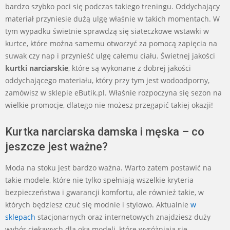
bardzo szybko poci się podczas takiego treningu. Oddychający
materiał przyniesie dużą ulgę właśnie w takich momentach. W
tym wypadku świetnie sprawdzą się siateczkowe wstawki w
kurtce, które można samemu otworzyć za pomocą zapięcia na
suwak czy nap i przynieść ulgę całemu ciału. Świetnej jakości
kurtki narciarskie
, które są wykonane z dobrej jakości
oddychającego materiału, który przy tym jest wodoodporny,
zamówisz w sklepie eButik.pl. Właśnie rozpoczyna się sezon na
wielkie promocje, dlatego nie możesz przegapić takiej okazji!
Kurtka narciarska damska i męska – co
jeszcze jest ważne?
Moda na stoku jest bardzo ważna. Warto zatem postawić na
takie modele, które nie tylko spełniają wszelkie kryteria
bezpieczeństwa i gwarancji komfortu, ale również takie, w
których będziesz czuć się modnie i stylowo. Aktualnie
w
sklepach
stacjonarnych oraz internetowych znajdziesz duży
wybór ciekawych dla oka modeli, które wyróżniają się