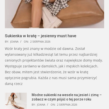
Sukienka w kratę – jesienny must have
BY:
JOANA
ON:
2 SIERPNIA 2026
Wzór kraty jest znany w modzie od dawna. Został
wylansowany już kilkadziesiąt lat temu przez najbardziej
cenionych projektantów świata oraz największe domy mody.
Występuje zarówno w damskich, jak i męskich kolekcjach.
Bez obaw, mitem jest stwierdzenie, że wzór w kratę
optycznie pogrubia. Każda z nas musi sama przymierzyć
daną rzecz
Modne sukienki na wesele na jesień i zimę –
zobacz w czym pójść o tej porze roku
BY:
JOANA
ON:
2 SIERPNIA 2026