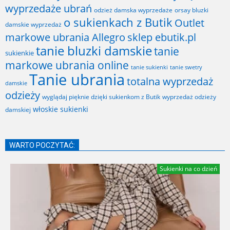
wyprzedaże ubrań
odzież damska wyprzedaże
orsay bluzki
o sukienkach z Butik
Outlet
damskie wyprzedaż
markowe ubrania Allegro
sklep ebutik.pl
tanie bluzki damskie
tanie
sukienkie
markowe ubrania online
tanie sukienki
tanie swetry
Tanie ubrania
totalna wyprzedaż
damskie
odzieży
wyglądaj pięknie dzięki sukienkom z Butik
wyprzedaż odzieży
włoskie sukienki
damskiej
WARTO POCZYTAĆ:
Sukienki na co dzień