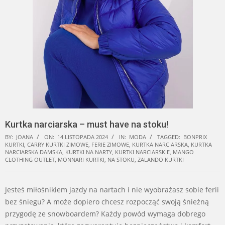
Kurtka narciarska – must have na stoku!
BY:
JOANA
ON:
14 LISTOPADA 2024
IN:
MODA
TAGGED:
BONPRIX
KURTKI
,
CARRY KURTKI ZIMOWE
,
FERIE ZIMOWE
,
KURTKA NARCIARSKA
,
KURTKA
NARCIARSKA DAMSKA
,
KURTKI NA NARTY
,
KURTKI NARCIARSKIE
,
MANGO
CLOTHING OUTLET
,
MONNARI KURTKI
,
NA STOKU
,
ZALANDO KURTKI
Jesteś miłośnikiem jazdy na nartach i nie wyobrażasz sobie ferii
bez śniegu? A może dopiero chcesz rozpocząć swoją śnieżną
przygodę ze snowboardem? Każdy powód wymaga dobrego