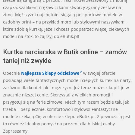
kieszenią kangurką z przodu. Taki model zestawiony z modną
czapką, szalikiem i rękawiczkami stworzy zgrany zestaw na
zimę. Mężczyźni najchętniej sięgają po sportowe modele w
ozdobny print – na przykład moro lub stylowymi naszywkami,
które zdobią kurtkę. Jeżeli chcesz podpatrzeć więcej ciekawych
modeli na stok, to zajrzyj do eButik.pl!
Kurtka narciarska w Butik online – zamów
taniej niż zwykle
Obecnie
Najlepsze Sklepy odzieżowe
w swojej ofercie
posiadają wiele fantastycznych modeli ciepłych kurtek na narty,
zarówno dla kobiet jak i mężczyzn. Już teraz możesz kupić je w
znacznie niższej cenie. Skorzystaj z wielkich promocji i
przygotuj się na ferie zimowe. Niech tym razem będzie tak, jak
trzeba – bezpiecznie, komfortowo i stylowo! Fantastyczne
modele czekają Cię w ofercie sklepu eButik.pl. Z pewnością jest
to również idealny pomysł na prezent dla bliskiej osoby.
Zapraszamy!