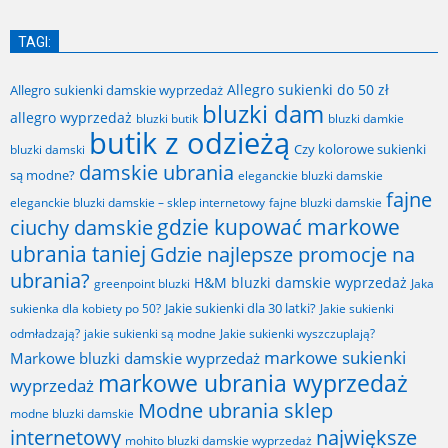
TAGI:
Allegro sukienki do 50 zł
Allegro sukienki damskie wyprzedaż
bluzki dam
allegro wyprzedaż
bluzki butik
bluzki damkie
butik z odzieżą
Czy kolorowe sukienki
bluzki damski
damskie ubrania
są modne?
eleganckie bluzki damskie
fajne
fajne bluzki damskie
eleganckie bluzki damskie – sklep internetowy
gdzie kupować markowe
ciuchy damskie
ubrania taniej
Gdzie najlepsze promocje na
ubrania?
H&M bluzki damskie wyprzedaż
greenpoint bluzki
Jaka
Jakie sukienki dla 30 latki?
sukienka dla kobiety po 50?
Jakie sukienki
odmładzają?
jakie sukienki są modne
Jakie sukienki wyszczuplają?
markowe sukienki
Markowe bluzki damskie wyprzedaż
markowe ubrania wyprzedaż
wyprzedaż
Modne ubrania sklep
modne bluzki damskie
internetowy
największe
mohito bluzki damskie wyprzedaż