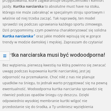
przygotowania, które zagwarantuje bezpieczeństwo i komfort
jazdy.
Kurtka narciarska
to absolutne must have na stoku,
którego nie może zabraknąć w specjalnym stroju sportowym i
właśnie od niej trzeba zacząć. Tak naprawdę, ten model
sprawdzi się podczas uprawiania każdego sportu zimowego.
Dziś przypomnimy, czym powinna charakteryzować się solidna
Kurtka narciarska
oraz jakie modele wpisują się w gorące
trendy w modzie damskiej i męskiej. Zapraszam do czytania!
Kurtka narciarska musi być wodoodporna!
Bez wątpienia, pierwszą kwestią na którą powinno się zwracać
uwagę podczas kupowania kurtki narciarskiej, jest jej
odporność na przemakanie. Choć nikt z nas nie planuje
upadków na śniegu, to jednak warto przygotować się na pewną
ewentualność. Wodoodporna kurtka narciarska sprawdzi się
również podczas opadów śniegu czy deszczu. Dzięki
odpowiednio wysokiej membranie kurtki wilgoć nie
przedostanie się do środka, a Ty unikniesz wyziębienia