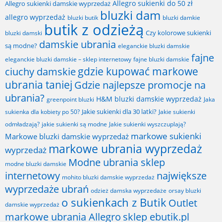
Allegro sukienki do 50 zł
Allegro sukienki damskie wyprzedaż
bluzki dam
allegro wyprzedaż
bluzki butik
bluzki damkie
butik z odzieżą
Czy kolorowe sukienki
bluzki damski
damskie ubrania
są modne?
eleganckie bluzki damskie
fajne
fajne bluzki damskie
eleganckie bluzki damskie – sklep internetowy
gdzie kupować markowe
ciuchy damskie
ubrania taniej
Gdzie najlepsze promocje na
ubrania?
H&M bluzki damskie wyprzedaż
greenpoint bluzki
Jaka
Jakie sukienki dla 30 latki?
sukienka dla kobiety po 50?
Jakie sukienki
odmładzają?
jakie sukienki są modne
Jakie sukienki wyszczuplają?
markowe sukienki
Markowe bluzki damskie wyprzedaż
markowe ubrania wyprzedaż
wyprzedaż
Modne ubrania sklep
modne bluzki damskie
internetowy
największe
mohito bluzki damskie wyprzedaż
wyprzedaże ubrań
odzież damska wyprzedaże
orsay bluzki
o sukienkach z Butik
Outlet
damskie wyprzedaż
markowe ubrania Allegro
sklep ebutik.pl