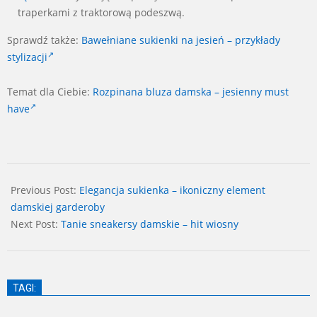
traperkami z traktorową podeszwą.
Sprawdź także:
Bawełniane sukienki na jesień – przykłady
stylizacji
Temat dla Ciebie:
Rozpinana bluza damska – jesienny must
have
2024-
11-
Previous Post:
Elegancja sukienka – ikoniczny element
08
damskiej garderoby
Next Post:
Tanie sneakersy damskie – hit wiosny
TAGI: