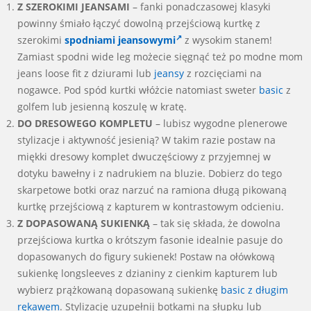
Z SZEROKIMI JEANSAMI
– fanki ponadczasowej klasyki
powinny śmiało łączyć dowolną przejściową kurtkę z
szerokimi
spodniami jeansowymi
z wysokim stanem!
Zamiast spodni wide leg możecie sięgnąć też po modne mom
jeans loose fit z dziurami lub
jeansy
z rozcięciami na
nogawce. Pod spód kurtki włóżcie natomiast sweter
basic
z
golfem lub jesienną koszulę w kratę.
DO DRESOWEGO KOMPLETU
– lubisz wygodne plenerowe
stylizacje i aktywność jesienią? W takim razie postaw na
miękki dresowy komplet dwuczęściowy z przyjemnej w
dotyku bawełny i z nadrukiem na bluzie. Dobierz do tego
skarpetowe botki oraz narzuć na ramiona długą pikowaną
kurtkę przejściową z kapturem w kontrastowym odcieniu.
Z DOPASOWANĄ SUKIENKĄ
– tak się składa, że dowolna
przejściowa kurtka o krótszym fasonie idealnie pasuje do
dopasowanych do figury sukienek! Postaw na ołówkową
sukienkę longsleeves z dzianiny z cienkim kapturem lub
wybierz prążkowaną dopasowaną sukienkę
basic z długim
rękawem
. Stylizację uzupełnij botkami na słupku lub