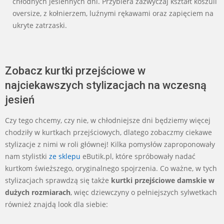
chłodnych jesiennych dni. Przybiera zazwyczaj kształt koszuli
oversize, z kołnierzem, luźnymi rękawami oraz zapięciem na
ukryte zatrzaski.
Zobacz kurtki przejściowe w
najciekawszych stylizacjach na wczesną
jesień
Czy tego chcemy, czy nie, w chłodniejsze dni będziemy więcej
chodziły w kurtkach przejściowych, dlatego zobaczmy ciekawe
stylizacje z nimi w roli głównej! Kilka pomysłów zaproponowały
nam stylistki
ze sklepu
eButik.pl, które spróbowały nadać
kurtkom świeższego, oryginalnego spojrzenia. Co ważne, w tych
stylizacjach sprawdzą się także
kurtki przejściowe damskie w
dużych rozmiarach
, więc dziewczyny o pełniejszych sylwetkach
również znajdą look dla siebie: