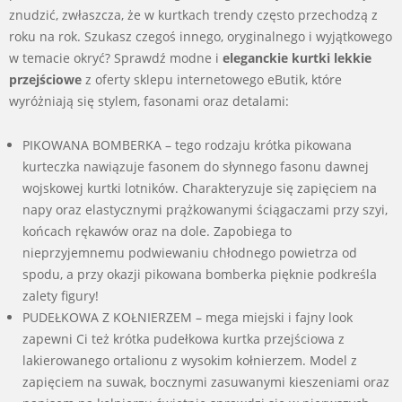
znudzić, zwłaszcza, że w kurtkach trendy często przechodzą z
roku na rok. Szukasz czegoś innego, oryginalnego i wyjątkowego
w temacie okryć? Sprawdź modne i
eleganckie kurtki lekkie
przejściowe
z oferty sklepu internetowego eButik, które
wyróżniają się stylem, fasonami oraz detalami:
PIKOWANA BOMBERKA – tego rodzaju krótka pikowana
kurteczka nawiązuje fasonem do słynnego fasonu dawnej
wojskowej kurtki lotników. Charakteryzuje się zapięciem na
napy oraz elastycznymi prążkowanymi ściągaczami przy szyi,
końcach rękawów oraz na dole. Zapobiega to
nieprzyjemnemu podwiewaniu chłodnego powietrza od
spodu, a przy okazji pikowana bomberka pięknie podkreśla
zalety figury!
PUDEŁKOWA Z KOŁNIERZEM – mega miejski i fajny look
zapewni Ci też krótka pudełkowa kurtka przejściowa z
lakierowanego ortalionu z wysokim kołnierzem. Model z
zapięciem na suwak, bocznymi zasuwanymi kieszeniami oraz