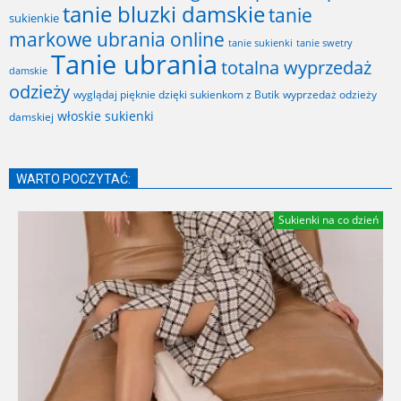
tanie bluzki damskie
tanie
sukienkie
markowe ubrania online
tanie sukienki
tanie swetry
Tanie ubrania
totalna wyprzedaż
damskie
odzieży
wyglądaj pięknie dzięki sukienkom z Butik
wyprzedaż odzieży
włoskie sukienki
damskiej
WARTO POCZYTAĆ:
Sukienki na co dzień