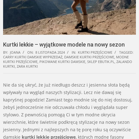
Kurtki lekkie – wyjątkowe modele na nowy sezon
BY:
JOANA
ON:
8 LISTOPADA 2024
IN:
KURTKI PRZEJŚCIOWE
TAGGED:
CARRY KURTKI DAMSKIE WYPRZEDAŻ
,
DAMSKIE KURTKI PRZEJŚCIOWE
,
MODNE
KURTKI PRZEJŚCIOWE
,
PIKOWANE KURTKI DAMSKIE
,
SKLEP EBUTIK.PL
,
ZALANDO
KURTKI
,
ZARA KURTKI
Nie da się ukryć, że już niedługo deszcz i jesienna słota będą
wpływały na wygląd naszych stylizacji. Lecz nie dawaj się
kapryśnej pogodzie! Zamiast tego modnie się do niej dostosuj,
żebyś jednocześnie nie odczuwała chłodu i wyglądała super
stylowo. Z pewnością pomogą Ci w tym modne okrycia
wierzchnie, które świetnie podkręcą stylizacje na nowy sezon
jesienny. Jednymi z najlepszych na tę porę roku są oczywiście
damskie
kurtki lekkie przejściowe
, których modne fasony