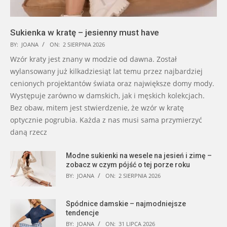
Sukienka w kratę – jesienny must have
BY:
JOANA
ON:
2 SIERPNIA 2026
Wzór kraty jest znany w modzie od dawna. Został
wylansowany już kilkadziesiąt lat temu przez najbardziej
cenionych projektantów świata oraz największe domy mody.
Występuje zarówno w damskich, jak i męskich kolekcjach.
Bez obaw, mitem jest stwierdzenie, że wzór w kratę
optycznie pogrubia. Każda z nas musi sama przymierzyć
daną rzecz
Modne sukienki na wesele na jesień i zimę –
zobacz w czym pójść o tej porze roku
BY:
JOANA
ON:
2 SIERPNIA 2026
Spódnice damskie – najmodniejsze
tendencje
BY:
JOANA
ON:
31 LIPCA 2026