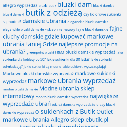
bluzki dam
allegro wyprzedaż
bluzki butik
bluzki damkie
butik z odzieżą
Czy kolorowe sukienki
bluzki damski
damskie ubrania
są modne?
eleganckie bluzki damskie
fajne
fajne bluzki damskie
eleganckie bluzki damskie – sklep internetowy
gdzie kupować markowe
ciuchy damskie
ubrania taniej
Gdzie najlepsze promocje na
ubrania?
H&M bluzki damskie wyprzedaż
greenpoint bluzki
Jaka
Jakie sukienki dla 30 latki?
sukienka dla kobiety po 50?
Jakie sukienki
odmładzają?
jakie sukienki są modne
Jakie sukienki wyszczuplają?
markowe sukienki
Markowe bluzki damskie wyprzedaż
markowe ubrania wyprzedaż
wyprzedaż
Modne ubrania sklep
modne bluzki damskie
internetowy
największe
mohito bluzki damskie wyprzedaż
wyprzedaże ubrań
odzież damska wyprzedaże
orsay bluzki
o sukienkach z Butik
Outlet
damskie wyprzedaż
markowe ubrania Allegro
sklep ebutik.pl