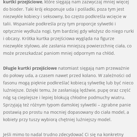
kurtki przejściowe
, które sięgają nam zazwyczaj mniej więcej
do bioder. Taki krój eksponuje uda i pośladki, poza tym jest
niezwykle kobiecy i seksowny, bo często podkreśla wcięcie w
talii. Wspaniale podkreśla przy tym proporcje sylwetki i
optycznie wydłuża nogi, tym bardziej gdy włożysz do niego rurki
i obcasy. Krótka kurtka przejściowa wygląda na figurze
niezwykle stylowo, ale zasłania mniejszą powierzchnię ciała, co
może przeszkadzać paniom mniej odpornym na chłód.
Długie kurtki przejściowe
natomiast sięgają nam przeważnie
do połowy uda, a czasem nawet przed kolano. W zależności od
fasonu mogą pięknie podkreślać kobiecą sylwetkę lub być nieco
luźniejsze. Dzięki temu, że zasłaniają lędźwie, pupę oraz część
nóg są cieplejsze i lepiej blokują chłodne podmuchy wiatru.
Sprzyjają też różnym typom damskiej sylwetki – zgrabne panie
postawią po prostu na mocniej dopasowany do ciała model, a
kobiety przy tuszy wybiorą chętniej luźniejszy model.
Jeśli mimo to nadal trudno zdecydować Ci się na konkretny