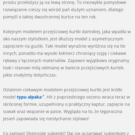
prostu przełożysz ją na lewą stronę. To niezwykle pomysłowe
rozwiązanie cieszy się wśród pań dużym uznaniem, dlatego
pomyśl o takiej dwustronnej kurtce na ten rok.
Kolejnym modelem przejściowej kurtki damskiej, jaka wpadła w
oko naszym stylistkom, jest dłuższy model z asymetrycznym
zapięciem na guziki. Taki model wyraźnie wyróżnia się na tle
innych, ponadto ma wysoki kołnierz chroniący szyję i ciekawe
rękawy z łączonych materiałów. Zapewni wyjątkowo oryginalny
look i stanowi miłą odmianę w świecie przejściowych kurtek,
jakie znałyśmy dotychczas.
Ostatnim ciekawym modelem przejściowej kurtki jest krótki
model
typu alpaka
. Hit z poprzedniego sezonu wraca teraz w
skróconej formie, uzupełniony o praktyczny kaptur, zapięcie na
suwak oraz wiązanie w pasie. Wygląda na to, że tegoroczna
jesień zapowiada się niesłychanie stylowo!
Co zamiast Sheinside sukienki? Daj się oczarować sukienkom z