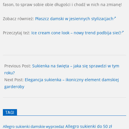
fason, to spraw sobie obie długości i chodź w nich na zmianę!
Zobacz również:
Płaszcz damski w jesiennych stylizacjach
Przeczytaj też:
Ice cream cone look – nowy trend podbija sieć!
2024-
11-
Previous Post:
Sukienka na święta – jaka się sprawdzi w tym
08
roku?
Next Post:
Elegancja sukienka – ikoniczny element damskiej
garderoby
TAGI:
Allegro sukienki do 50 zł
Allegro sukienki damskie wyprzedaż