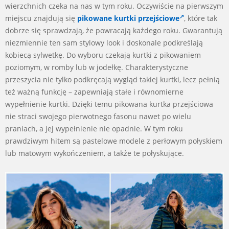
wierzchnich czeka na nas w tym roku. Oczywiście na pierwszym
miejscu znajdują się
pikowane kurtki przejściowe
, które tak
dobrze się sprawdzają, że powracają każdego roku. Gwarantują
niezmiennie ten sam stylowy look i doskonale podkreślają
kobiecą sylwetkę. Do wyboru czekają kurtki z pikowaniem
poziomym, w romby lub w jodełkę. Charakterystyczne
przeszycia nie tylko podkręcają wygląd takiej kurtki, lecz pełnią
też ważną funkcję – zapewniają stałe i równomierne
wypełnienie kurtki. Dzięki temu pikowana kurtka przejściowa
nie straci swojego pierwotnego fasonu nawet po wielu
praniach, a jej wypełnienie nie opadnie. W tym roku
prawdziwym hitem są pastelowe modele z perłowym połyskiem
lub matowym wykończeniem, a także te połyskujące.