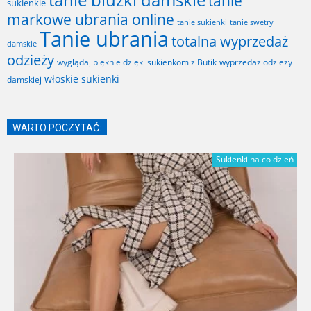
tanie bluzki damskie
tanie
sukienkie
markowe ubrania online
tanie sukienki
tanie swetry
Tanie ubrania
totalna wyprzedaż
damskie
odzieży
wyglądaj pięknie dzięki sukienkom z Butik
wyprzedaż odzieży
włoskie sukienki
damskiej
WARTO POCZYTAĆ:
Sukienki na co dzień