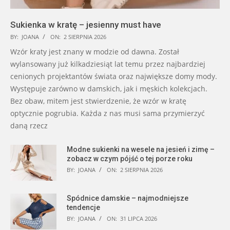
Sukienka w kratę – jesienny must have
BY:
JOANA
ON:
2 SIERPNIA 2026
Wzór kraty jest znany w modzie od dawna. Został
wylansowany już kilkadziesiąt lat temu przez najbardziej
cenionych projektantów świata oraz największe domy mody.
Występuje zarówno w damskich, jak i męskich kolekcjach.
Bez obaw, mitem jest stwierdzenie, że wzór w kratę
optycznie pogrubia. Każda z nas musi sama przymierzyć
daną rzecz
Modne sukienki na wesele na jesień i zimę –
zobacz w czym pójść o tej porze roku
BY:
JOANA
ON:
2 SIERPNIA 2026
Spódnice damskie – najmodniejsze
tendencje
BY:
JOANA
ON:
31 LIPCA 2026