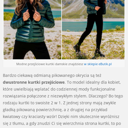
Modne przejściowe kurtki damskie znajdziesz
w sklepie
eButik.pl
Bardzo ciekawą odmianą pikowanego okrycia są też
dwustronne kurtki przejściowe
. To model idealny dla kobiet,
które uwielbiają wplatać do codziennej mody funkcjonalne
rozwiązania połączone z niezwykłym stylem. Dlaczego? Bo tego
rodzaju kurtki to swoiste 2 w 1. Z jednej strony mają zwykle
gładką pikowaną powierzchnię, a z drugiej na przykład
kwiatowy czy kraciasty wzór! Dzięki nim skutecznie wyróżnisz
się z tłumu, a gdy znudzi Ci się wierzchnia strona kurtki, to po