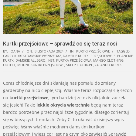
Kurtki przejściowe – sprawdź co się teraz nosi
BY:
JOANA
ON:
8 LISTOPADA 2024
IN:
KURTKI PRZEJŚCIOWE
TAGGED:
CARRY KURTKI DAMSKIE WYPRZEDAŻ
,
DAMSKIE KURTKI PRZEJŚCIOWE
,
ELEGANCKIE
KURTKI DAMSKIE ALLEGRO
,
INST
,
KURTKA PRZEJŚCIOWA
,
MANGO CLOTHING
OUTLET
,
MODNE KURTKI PRZEJŚCIOWE
,
SKLEP EBUTIK.PL
,
ZALANDO KURTKI
Coraz chłodniejsze dni skłaniają nas pomału do zmiany
garderoby na nico cieplejszą. Właśnie teraz rozpoczął się sezon
na
kurtki przejściowe
, tym bardziej że dziś oficjalnie zaczęła
się jesień! Takie
lekkie okrycia wierzchnie
będą nam teraz
bardzo potrzebne przez najbliższe tygodnie, dlatego zorientuj
się w bieżących trendach. Żeby Ci to ułatwić dzisiejszy wpis
poświęciłyśmy właśnie modnym damskim kurtkom
przejściowym i wiesz co? Jest na czym oko zawiesić! Sprawdź