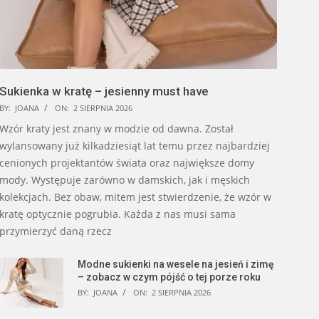
Sukienka w kratę – jesienny must have
BY:
JOANA
ON:
2 SIERPNIA 2026
Wzór kraty jest znany w modzie od dawna. Został
wylansowany już kilkadziesiąt lat temu przez najbardziej
cenionych projektantów świata oraz największe domy
mody. Występuje zarówno w damskich, jak i męskich
kolekcjach. Bez obaw, mitem jest stwierdzenie, że wzór w
kratę optycznie pogrubia. Każda z nas musi sama
przymierzyć daną rzecz
Modne sukienki na wesele na jesień i zimę
– zobacz w czym pójść o tej porze roku
BY:
JOANA
ON:
2 SIERPNIA 2026