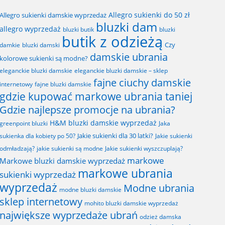
Allegro sukienki do 50 zł
Allegro sukienki damskie wyprzedaż
bluzki dam
allegro wyprzedaż
bluzki butik
bluzki
butik z odzieżą
Czy
bluzki damski
damkie
damskie ubrania
kolorowe sukienki są modne?
eleganckie bluzki damskie
eleganckie bluzki damskie – sklep
fajne ciuchy damskie
fajne bluzki damskie
internetowy
gdzie kupować markowe ubrania taniej
Gdzie najlepsze promocje na ubrania?
H&M bluzki damskie wyprzedaż
greenpoint bluzki
Jaka
Jakie sukienki dla 30 latki?
sukienka dla kobiety po 50?
Jakie sukienki
odmładzają?
jakie sukienki są modne
Jakie sukienki wyszczuplają?
markowe
Markowe bluzki damskie wyprzedaż
markowe ubrania
sukienki wyprzedaż
wyprzedaż
Modne ubrania
modne bluzki damskie
sklep internetowy
mohito bluzki damskie wyprzedaż
największe wyprzedaże ubrań
odzież damska