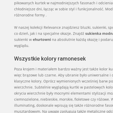
pikowanych kurtek w najmodniejszych fasonach i odcieni
chłodniejsze dni, łącząc w sobie styl i funkcjonalność. M
różnorodne formy .
W naszej kolekcji Relevance znajdziesz bluzki, sukienki, s
co dzień, jak i na specjalne okazje. Znajdź
sukienka modna
sukienki w
ehurtowni
na absolutnie każdą okazję i podaru
wyglądu.
Wszystkie kolory ramonesek
Poza krojem i materiałem bardzo ważny jest także kolor kur
więc brązowe lub czarne. Aby ubranie było uniwersalne i
klasyczne kolory. Oprócz wymienionych wcześniej barw pol
wierzchnie. Subtelnie wyglądają kurtki w pastelowych kolor
okrycia wierzchnie były mocnymi elementami stylizacji m
ciemnozielone, niebieskie, morskie, fioletowe czy różowe.
illuminating, doskonale wpisują się także różnorodne fas
musztardowym. Na uwagę zasługują także metaliczne odcien