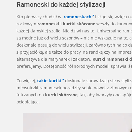
Ramoneski do każdej stylizacji
Kto pierwszy chodził w
ramoneskach
i skąd się wzięła 
rockowym
ramoneski i kurtki skórzane
weszły do kanonów 
każdej damskiej szafie. Nie dziwi nas to. Uniwersalne ra
są modne już od wielu sezonów – nic nie wskazuje na to, a
doskonale pasują do wielu stylizacji, zarówno tych na co d
z przyjaciółką, ale także do pracy, na randkę czy na impre
alternatywa dla marynarek i żakietów.
Kurtki ramoneski 
preferujemy. Dostępność różnorodnych modeli sprawia, że 
Co więcej,
takie kurtki
doskonale sprawdzają się w styliz
miłośniczki ramonesek poradziły sobie nawet z zimowym 
futrzanych na
kurtki skórzane
, tak, aby tworzyły one sp
ocieplającą.