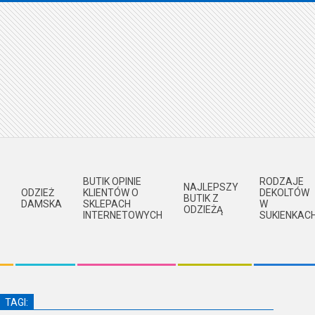
BUTIK OPINIE
RODZAJE
NAJLEPSZY
ODZIEŻ
KLIENTÓW O
DEKOLTÓW
BUTIK Z
DAMSKA
SKLEPACH
W
ODZIEŻĄ
INTERNETOWYCH
SUKIENKAC
TAGI: