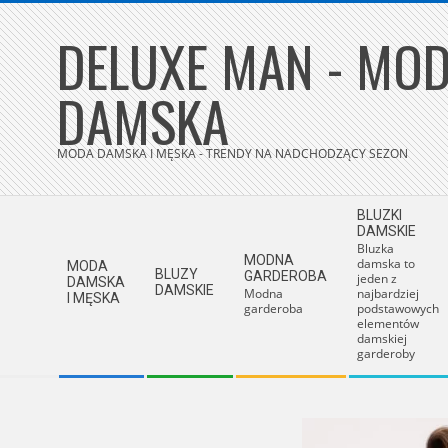
Skip
DELUXE MAN - MOD
to
content
DAMSKA
MODA DAMSKA I MĘSKA - TRENDY NA NADCHODZĄCY SEZON
Secondary
BLUZKI
Navigation
DAMSKIE
Bluzka
Menu
MODNA
damska to
MODA
BLUZY
GARDEROBA
jeden z
DAMSKA
DAMSKIE
Modna
najbardziej
I MĘSKA
garderoba
podstawowych
elementów
damskiej
garderoby