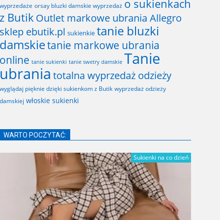
o sukienkach
wyprzedaże
orsay bluzki damskie wyprzedaż
z Butik
Outlet markowe ubrania Allegro
tanie bluzki
sklep ebutik.pl
sukienkie
damskie
tanie markowe ubrania
Tanie
online
tanie sukienki
tanie swetry damskie
ubrania
totalna wyprzedaż odzieży
wyglądaj pięknie dzięki sukienkom z Butik
wyprzedaż odzieży
włoskie sukienki
damskiej
WARTO POCZYTAĆ:
Sukienki na co dzień