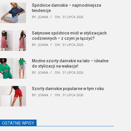
Spódnice damskie – najmodniejsze
tendencje
BY:
JOANA
ON:
31 LIPCA 2026
Satynowe spódnice midi w stylizacjach
codziennych – z czym je łączyć?
BY:
JOANA
ON:
31 LIPCA 2026
Modne szorty damskie na lato – idealne
do stylizacji na wakacje!
BY:
JOANA
ON:
31 LIPCA 2026
Szorty damskie popularne w tym roku
BY:
JOANA
ON:
31 LIPCA 2026
OSTATNIE WPISY