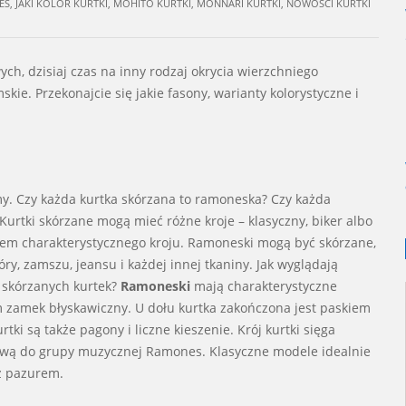
ES
,
JAKI KOLOR KURTKI
,
MOHITO KURTKI
,
MONNARI KURTKI
,
NOWOŚCI KURTKI
h, dzisiaj czas na inny rodzaj okrycia wierzchniego
kie. Przekonajcie się jakie fasony, warianty kolorystyczne i
y. Czy każda kurtka skórzana to ramoneska? Czy każda
rtki skórzane mogą mieć różne kroje – klasyczny, biker albo
jem charakterystycznego kroju. Ramoneski mogą być skórzane,
ry, zamszu, jeansu i każdej innej tkaniny. Jak wyglądają
i skórzanych kurtek?
Ramoneski
mają charakterystyczne
m zamek błyskawiczny. U dołu kurtka zakończona jest paskiem
ki są także pagony i liczne kieszenie. Krój kurtki sięga
wą do grupy muzycznej Ramones. Klasyczne modele idealnie
 z pazurem.