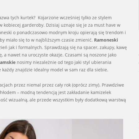
nazwa tych kurtek? Kojarzone wcześniej tylko ze stylem
kobiecej garderoby. Dzisiaj uznaje się je za must have w
moneski o ponadczasowo modnym kroju opierają się trendom i
by miało się to w najbliższym czasie zmienić.
Ramoneski
zień jak i formalnych. Sprawdzają się na spacer, zakupy, kawę
zę, a nawet na uroczyste okazje. Czasami są noszone jako
damskie
nosimy niezależnie od tego jaki styl ubierania
każdy znajdzie idealny model w sam raz dla siebie.
acjach przez niemal przez cały rok (oprócz zimy). Prawdziwe
chłodem – modną tendencją jest zakładanie kamizelek
ójność wizualną, ale przede wszystkim były dodatkową warstwą