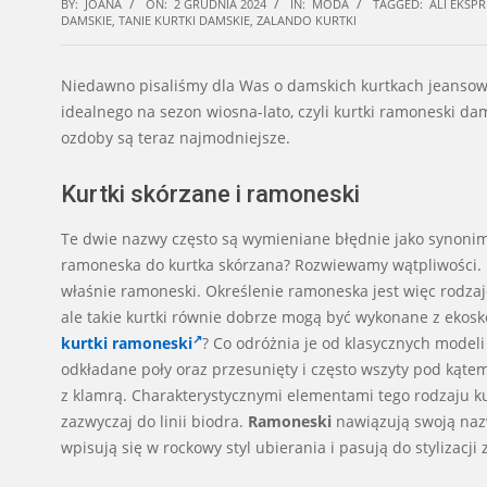
BY:
JOANA
ON:
2 GRUDNIA 2024
IN:
MODA
TAGGED:
ALI EKSPR
DAMSKIE
,
TANIE KURTKI DAMSKIE
,
ZALANDO KURTKI
Niedawno pisaliśmy dla Was o damskich kurtkach jeansowyc
idealnego na sezon wiosna-lato, czyli kurtki ramoneski dams
ozdoby są teraz najmodniejsze.
Kurtki skórzane i ramoneski
Te dwie nazwy często są wymieniane błędnie jako synonim
ramoneska do kurtka skórzana? Rozwiewamy wątpliwości. Ku
właśnie ramoneski. Określenie ramoneska jest więc rodza
ale takie kurtki równie dobrze mogą być wykonane z ekoskó
kurtki ramoneski
? Co odróżnia je od klasycznych model
odkładane poły oraz przesunięty i często wszyty pod kąte
z klamrą. Charakterystycznymi elementami tego rodzaju kurt
zazwyczaj do linii biodra.
Ramoneski
nawiązują swoją naz
wpisują się w rockowy styl ubierania i pasują do stylizacji