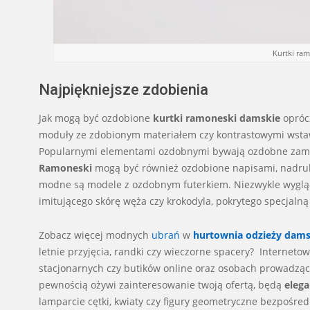
Kurtki ra
Najpiękniejsze zdobienia
Jak mogą być ozdobione
kurtki ramoneski damskie
oprócz
moduły ze zdobionym materiałem czy kontrastowymi wstaw
Popularnymi elementami ozdobnymi bywają ozdobne zamki, g
Ramoneski
mogą być również ozdobione napisami, nadruk
modne są modele z ozdobnym futerkiem. Niezwykle wygl
imitującego skórę węża czy krokodyla, pokrytego specjaln
Zobacz więcej modnych
ubrań
w
hurtownia odzieży dams
letnie przyjęcia, randki czy wieczorne spacery? Interneto
stacjonarnych czy butików online oraz osobach prowadząc
pewnością ożywi zainteresowanie twoją ofertą, będą
elega
lamparcie cętki, kwiaty czy figury geometryczne bezpośre