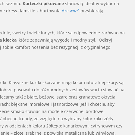
ach sezonu.
Kurteczki pikowane
stanowią idealny wybór na
odne dresy damskie z hurtownia
dresów
przybierają
podnie, swetry i wiele innych, które są odpowiednie zarówno na
 kiecka
, które zapewniają wygodę i modny styl. Odkryj
j sobie komfort noszenia bez rezygnacji z oryginalnego
tki. Klasyczne kurtki skórzane mają kolor naturalnej skóry, są
 dobrze pasowało do różnorodnych zestawów warto stawiać na
ecamy także białe, beżowe, szare oraz granatowe okrycia
ach: błękitne, morelowe i jasnoróżowe. Jeśli chcecie, aby
ożecie śmiało stawiać na modele czerwone, bordowe,
 W obecne trendy, ze względu na wybrany kolor roku żółty
ony w odcieniach koloru żółtego: kanarkowym, cytrynowym czy
ie – złote, srebrne, z powłoką metaliczną lub winylową.