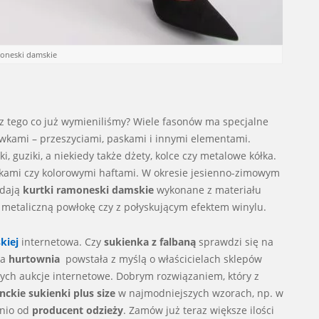
moneski damskie
 tego co już wymieniliśmy? Wiele fasonów ma specjalne
kami – przeszyciami, paskami i innymi elementami.
uziki, a niekiedy także dżety, kolce czy metalowe kółka.
ami czy kolorowymi haftami. W okresie jesienno-zimowym
ądają
kurtki ramoneski damskie
wykonane z materiału
ą metaliczną powłokę czy z połyskującym efektem winylu.
kiej
internetowa. Czy
sukienka z falbaną
sprawdzi się na
wa
hurtownia
powstała z myślą o właścicielach sklepów
ych aukcje internetowe. Dobrym rozwiązaniem, który z
nckie sukienki plus size
w najmodniejszych wzorach, np. w
dnio od
producent odzieży
. Zamów już teraz większe ilości