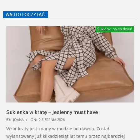
WARTO POCZYTAĆ:
Sukienki na co dzień
Sukienka w kratę – jesienny must have
BY:
JOANA
ON:
2 SIERPNIA 2026
Wzór kraty jest znany w modzie od dawna. Został
wylansowany już kilkadziesiąt lat temu przez najbardziej