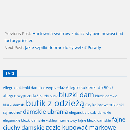
2026-
01-
Previous Post:
Hurtownia swetrów zobacz stylowe nowości od
28
factoryprice.eu
Next Post:
Jakie szpilki dobrać do sylwetki? Porady
TAGI:
Allegro sukienki do 50 zł
Allegro sukienki damskie wyprzedaż
bluzki dam
allegro wyprzedaż
bluzki butik
bluzki damkie
butik z odzieżą
Czy kolorowe sukienki
bluzki damski
damskie ubrania
są modne?
eleganckie bluzki damskie
fajne
fajne bluzki damskie
eleganckie bluzki damskie – sklep internetowy
gdzie kupować markowe
ciuchy damskie