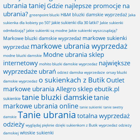
ubrania taniej
Gdzie najlepsze promocje na
ubrania?
H&M bluzki damskie wyprzedaż
greenpoint bluzki
Jaka
Jakie sukienki dla 30 latki?
sukienka dla kobiety po 50?
Jakie sukienki
odmładzają?
jakie sukienki są modne
Jakie sukienki wyszczuplają?
markowe sukienki
Markowe bluzki damskie wyprzedaż
markowe ubrania wyprzedaż
wyprzedaż
Modne ubrania sklep
modne bluzki damskie
internetowy
największe
mohito bluzki damskie wyprzedaż
wyprzedaże ubrań
odzież damska wyprzedaże
orsay bluzki
o sukienkach z Butik
Outlet
damskie wyprzedaż
markowe ubrania Allegro
sklep ebutik.pl
tanie bluzki damskie
tanie
sukienkie
markowe ubrania online
tanie sukienki
tanie swetry
Tanie ubrania
totalna wyprzedaż
damskie
odzieży
wyglądaj pięknie dzięki sukienkom z Butik
wyprzedaż odzieży
włoskie sukienki
damskiej