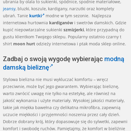
ubrania by olala to sukienki, spódnice, spodnie materiałowe,
jeansy
, bluzki, koszule, kardigany, narzutki oraz komplety
ubrań. Tanie
kurtki
modne w tym sezonie. Najlepsza
internetowa hurtownia
kardiganów
i swetrów damskich. Gdzie
kupić niepowtarzalne sukienki
szmizjerki
, które przypadną do
gustu klientkom Twojego sklepu. Popularny ostatnio czarny t
shirt
moon hurt
odzieży internetowa i ptak moda sklep online.
Zadbaj o swoją wygodę wybierając
modną
damską bieliznę
Stylowa bielizna nie musi wykluczać komfortu – wręcz
przeciwnie, może być jego gwarantem. Wybierając bieliznę,
warto zwrócić uwagę nie tylko na estetykę, ale również na
jakość wykonania i użyte materiały. Wysokiej jakości materiały,
takie jak miękka bawełna czy delikatna mikrofibra, zapewnią
uczucie miękkości i przyjemności noszenia przez cały dzień.
Dobrze dobrany krój, który dopasowuje się do sylwetki, zapewni
komfort i swobodę ruchów. Pamiętajmy, że komfort w bieliźnie