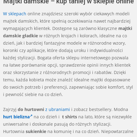
Majtki damskie – kup taniej w sklepie online
W sklepach
online znajdziesz szeroki wybór ciekawych modeli
majtek damskich, które spełnią oczekiwania nawet najbardziej
wymagających klientek. Dostępne są zarówno klasyczne
majtki
damskie gładkie
w różnych krojach i kolorach, idealne na co
dzień, jak i bardziej fantazyjne modele w różnorodne wzory,
koronki czy aplikacje, które dodają uroku i indywidualności
każdej stylizacji. Bogata oferta sklepu internetowego pozwala
na łatwe porównanie opcji, sprawdzenie opinii innych klientek
oraz skorzystanie z różnorodnych promocji i rabatów. Dzięki
temu, każda kobieta może znaleźć idealne majtki dopasowane
do swoich potrzeb i preferencji, zapewniając sobie komfort, styl
i pewność siebie na co dzień.
Zajrzyj
do hurtowni
z ubraniami
i zobacz bestsellery. Modna
hurt bielizna
na co dzień i
t shirts
na lato, które są niezwykle
uniwersalne i doskonale pasują do różnych stylizacji.
Hurtownia
sukienkie
na komunię i na co dzień. Niepowtarzalne