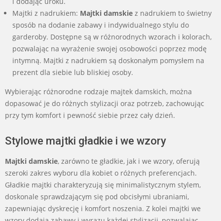
i dodając uroku.
Majtki z nadrukiem:
Majtki damskie
z nadrukiem to świetny
sposób na dodanie zabawy i indywidualnego stylu do
garderoby. Dostępne są w różnorodnych wzorach i kolorach,
pozwalając na wyrażenie swojej osobowości poprzez modę
intymną. Majtki z nadrukiem są doskonałym pomysłem na
prezent dla siebie lub bliskiej osoby.
Wybierając różnorodne rodzaje majtek damskich, można
dopasować je do różnych stylizacji oraz potrzeb, zachowując
przy tym komfort i pewność siebie przez cały dzień.
Stylowe majtki gładkie i we wzory
Majtki damskie
, zarówno te gładkie, jak i we wzory, oferują
szeroki zakres wyboru dla kobiet o różnych preferencjach.
Gładkie majtki charakteryzują się minimalistycznym stylem,
doskonale sprawdzającym się pod obcisłymi ubraniami,
zapewniając dyskrecję i komfort noszenia. Z kolei majtki we
wzory dodają zabawy i wyrazu każdej stylizacji, pozwalając