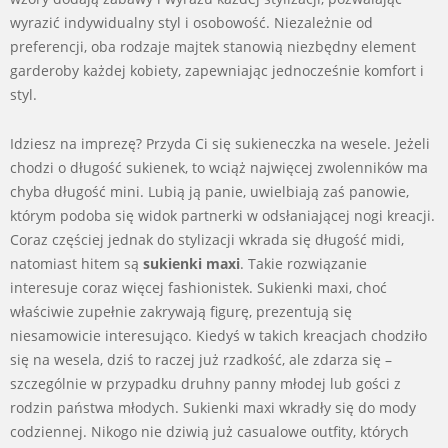
wyrazić indywidualny styl i osobowość. Niezależnie od
preferencji, oba rodzaje majtek stanowią niezbędny element
garderoby każdej kobiety, zapewniając jednocześnie komfort i
styl.
Idziesz na imprezę? Przyda Ci się sukieneczka na wesele. Jeżeli
chodzi o długość sukienek, to wciąż najwięcej zwolenników ma
chyba długość mini. Lubią ją panie, uwielbiają zaś panowie,
którym podoba się widok partnerki w odsłaniającej nogi kreacji.
Coraz częściej jednak do stylizacji wkrada się długość midi,
natomiast hitem są
sukienki maxi
. Takie rozwiązanie
interesuje coraz więcej fashionistek. Sukienki maxi, choć
właściwie zupełnie zakrywają figurę, prezentują się
niesamowicie interesująco. Kiedyś w takich kreacjach chodziło
się na wesela, dziś to raczej już rzadkość, ale zdarza się –
szczególnie w przypadku druhny panny młodej lub gości z
rodzin państwa młodych. Sukienki maxi wkradły się do mody
codziennej. Nikogo nie dziwią już casualowe outfity, których