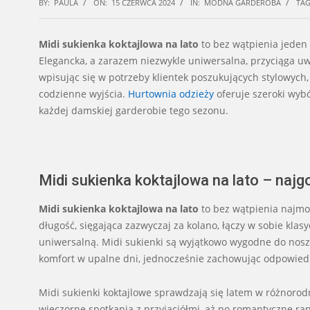
BY:
PAULA
ON:
15 CZERWCA 2024
IN:
MODNA GARDEROBA
TAG
Midi sukienka koktajlowa na lato
to bez wątpienia jeden
Elegancka, a zarazem niezwykle uniwersalna, przyciąga uw
wpisując się w potrzeby klientek poszukujących stylowych,
codzienne wyjścia.
Hurtownia odzieży
oferuje szeroki wyb
każdej damskiej garderobie tego sezonu.
Midi sukienka koktajlowa na lato – najg
Midi sukienka koktajlowa na lato
to bez wątpienia najmod
długość, sięgająca zazwyczaj za kolano, łączy w sobie kla
uniwersalną. Midi sukienki są wyjątkowo wygodne do nosz
komfort w upalne dni, jednocześnie zachowując odpowied
Midi sukienki koktajlowe sprawdzają się latem w różnorodn
wieczorne spotkania z przyjaciółmi, aż po romantyczne r