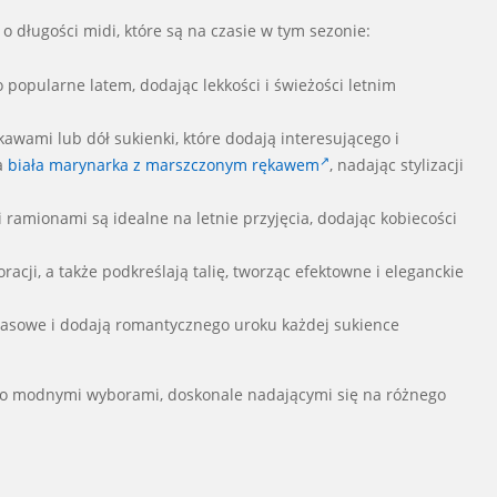
o długości midi, które są na czasie w tym sezonie:
 popularne latem, dodając lekkości i świeżości letnim
kawami lub dół sukienki, które dodają interesującego i
a
biała marynarka z marszczonym rękawem
, nadając stylizacji
mi ramionami są idealne na letnie przyjęcia, dodając kobiecości
oracji, a także podkreślają talię, tworząc efektowne i eleganckie
zasowe i dodają romantycznego uroku każdej sukience
dzo modnymi wyborami, doskonale nadającymi się na różnego