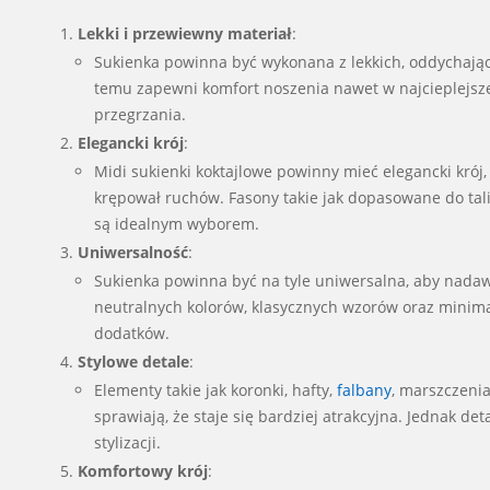
Lekki i przewiewny materiał
:
Sukienka powinna być wykonana z lekkich, oddychający
temu zapewni komfort noszenia nawet w najcieplejsze
przegrzania.
Elegancki krój
:
Midi sukienki koktajlowe powinny mieć elegancki krój, 
krępował ruchów. Fasony takie jak dopasowane do talii
są idealnym wyborem.
Uniwersalność
:
Sukienka powinna być na tyle uniwersalna, aby nadaw
neutralnych kolorów, klasycznych wzorów oraz minim
dodatków.
Stylowe detale
:
Elementy takie jak koronki, hafty,
falbany
, marszczenia
sprawiają, że staje się bardziej atrakcyjna. Jednak det
stylizacji.
Komfortowy krój
: