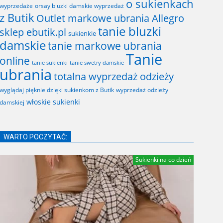
o sukienkach
wyprzedaże
orsay bluzki damskie wyprzedaż
z Butik
Outlet markowe ubrania Allegro
tanie bluzki
sklep ebutik.pl
sukienkie
damskie
tanie markowe ubrania
Tanie
online
tanie sukienki
tanie swetry damskie
ubrania
totalna wyprzedaż odzieży
wyglądaj pięknie dzięki sukienkom z Butik
wyprzedaż odzieży
włoskie sukienki
damskiej
WARTO POCZYTAĆ:
Sukienki na co dzień