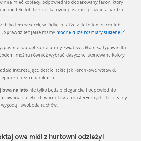
inna mieć kobiecy, odpowiednio dopasowany fason, który
owane modele lub te z delikatnymi plisami są również bardzo
z dekoltem w serek, w łódkę, a także z dekoltem serca lub
ji. Sprawdź też jakie mamy
modne duże rozmiary sukienek
y, pastele lub delikatne printy kwiatowe, które są typowe dla
ss codem, można również wybrać klasyczne, stonowane kolory
adają interesujące detale, takie jak koronkowe wstawki,
 jej unikalnego charakteru.
lowa na lato
nie tylko będzie elegancka i odpowiednio
stosowana do letnich warunków atmosferycznych. To idealny
 z wygodą i swobodą ruchów.
ktajlowe midi z hurtowni odzieży!