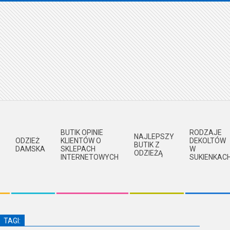
BUTIK OPINIE
RODZAJE
NAJLEPSZY
ODZIEŻ
KLIENTÓW O
DEKOLTÓW
BUTIK Z
DAMSKA
SKLEPACH
W
ODZIEŻĄ
INTERNETOWYCH
SUKIENKAC
TAGI: