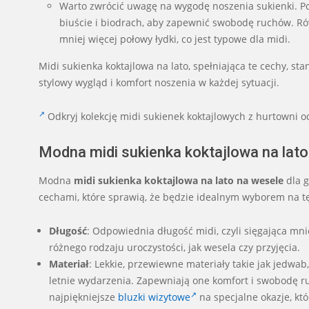
Warto zwrócić uwagę na wygodę noszenia sukienki. Po
biuście i biodrach, aby zapewnić swobodę ruchów. Ró
mniej więcej połowy łydki, co jest typowe dla midi.
Midi sukienka koktajlowa na lato, spełniająca te cechy, s
stylowy wygląd i komfort noszenia w każdej sytuacji.
Odkryj kolekcję midi sukienek koktajlowych z hurtowni od
Modna midi sukienka koktajlowa na lat
Modna
midi sukienka koktajlowa na lato na wesele
dla g
cechami, które sprawią, że będzie idealnym wyborem na tę
Długość
: Odpowiednia długość midi, czyli sięgająca mni
różnego rodzaju uroczystości, jak wesela czy przyjęcia.
Materiał
: Lekkie, przewiewne materiały takie jak jedwa
letnie wydarzenia. Zapewniają one komfort i swobodę ru
najpiękniejsze
bluzki wizytowe
na specjalne okazje, któ