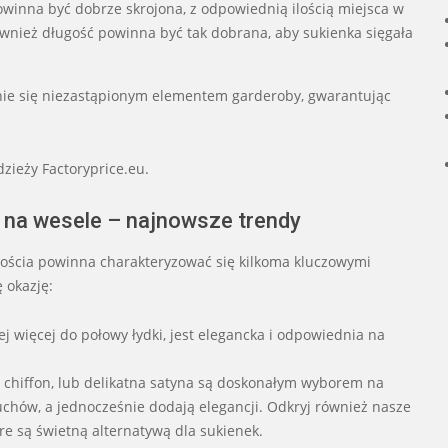
winna być dobrze skrojona, z odpowiednią ilością miejsca w
wnież długość powinna być tak dobrana, aby sukienka sięgała
tanie się niezastąpionym elementem garderoby, gwarantując
zieży Factoryprice.eu.
o na wesele – najnowsze trendy
ościa powinna charakteryzować się kilkoma kluczowymi
 okazję:
ej więcej do połowy łydki, jest elegancka i odpowiednia na
b, chiffon, lub delikatna satyna są doskonałym wyborem na
chów, a jednocześnie dodają elegancji. Odkryj również nasze
re są świetną alternatywą dla sukienek.