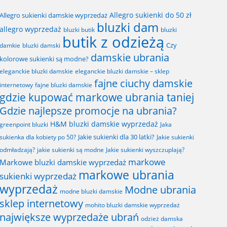
Allegro sukienki do 50 zł
Allegro sukienki damskie wyprzedaż
bluzki dam
allegro wyprzedaż
bluzki butik
bluzki
butik z odzieżą
Czy
bluzki damski
damkie
damskie ubrania
kolorowe sukienki są modne?
eleganckie bluzki damskie
eleganckie bluzki damskie – sklep
fajne ciuchy damskie
fajne bluzki damskie
internetowy
gdzie kupować markowe ubrania taniej
Gdzie najlepsze promocje na ubrania?
H&M bluzki damskie wyprzedaż
greenpoint bluzki
Jaka
Jakie sukienki dla 30 latki?
sukienka dla kobiety po 50?
Jakie sukienki
odmładzają?
jakie sukienki są modne
Jakie sukienki wyszczuplają?
markowe
Markowe bluzki damskie wyprzedaż
markowe ubrania
sukienki wyprzedaż
wyprzedaż
Modne ubrania
modne bluzki damskie
sklep internetowy
mohito bluzki damskie wyprzedaż
największe wyprzedaże ubrań
odzież damska