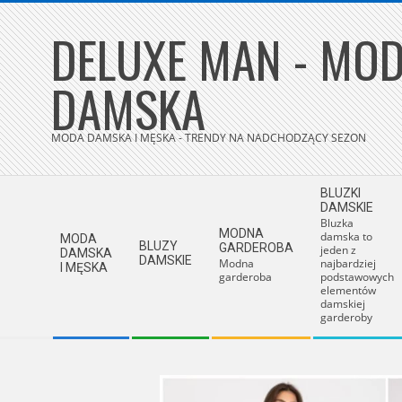
Skip
DELUXE MAN - MOD
to
content
DAMSKA
MODA DAMSKA I MĘSKA - TRENDY NA NADCHODZĄCY SEZON
Secondary
BLUZKI
Navigation
DAMSKIE
Bluzka
Menu
MODNA
damska to
MODA
BLUZY
GARDEROBA
jeden z
DAMSKA
DAMSKIE
Modna
najbardziej
I MĘSKA
garderoba
podstawowych
elementów
damskiej
garderoby