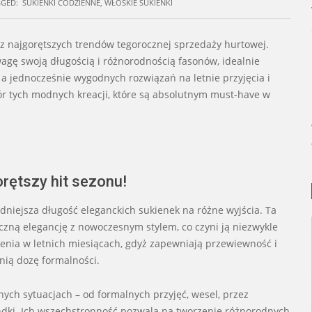
GED:
SUKIENKI CODZIENNE
,
WŁOSKIE SUKIENKI
 z najgorętszych trendów tegorocznej sprzedaży hurtowej.
agę swoją długością i różnorodnością fasonów, idealnie
 a jednocześnie wygodnych rozwiązań na letnie przyjęcia i
ór tych modnych kreacji, które są absolutnym must-have w
orętszy hit sezonu!
niejsza długość eleganckich sukienek na różne wyjścia. Ta
syczną elegancję z nowoczesnym stylem, co czyni ją niezwykle
enia w letnich miesiącach, gdyż zapewniają przewiewność i
nią dozę formalności.
ych sytuacjach – od formalnych przyjęć, wesel, przez
andki. Ich wszechstronność pozwala na tworzenie różnorodnych