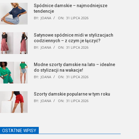
Spódnice damskie – najmodniejsze
tendencje
BY:
JOANA
ON:
31 LIPCA 2026
Satynowe spódnice midi w stylizacjach
codziennych – z czym je łączyć?
BY:
JOANA
ON:
31 LIPCA 2026
Modne szorty damskie na lato – idealne
do stylizacji na wakacje!
BY:
JOANA
ON:
31 LIPCA 2026
Szorty damskie popularne w tym roku
BY:
JOANA
ON:
31 LIPCA 2026
OSTATNIE WPISY