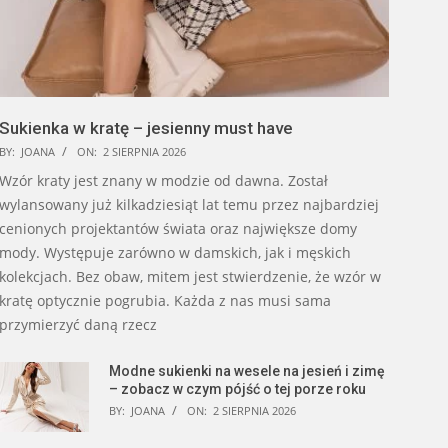
Sukienka w kratę – jesienny must have
BY:
JOANA
ON:
2 SIERPNIA 2026
Wzór kraty jest znany w modzie od dawna. Został
wylansowany już kilkadziesiąt lat temu przez najbardziej
cenionych projektantów świata oraz największe domy
mody. Występuje zarówno w damskich, jak i męskich
kolekcjach. Bez obaw, mitem jest stwierdzenie, że wzór w
kratę optycznie pogrubia. Każda z nas musi sama
przymierzyć daną rzecz
Modne sukienki na wesele na jesień i zimę
– zobacz w czym pójść o tej porze roku
BY:
JOANA
ON:
2 SIERPNIA 2026