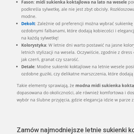
Fason
:
midi sukienka koktajlowa na lato na wesele
pow
podkreśla sylwetkę, ale nie jest zbyt obcisły. Rozklosz
modne.
Dekolt
: Zależnie od preferencji można wybrać sukienkę 
ozdobnymi falbanami, które dodają kobiecości i eleganc
na każdą sylwetkę!
Kolorystyka
: W letnie dni warto postawić na jasne kolor
letnich stylizacji na wesela. Oczywiście, zgodnie z dre
jak czerń, granat czy szarość.
Detale
: Modne sukienki koktajlowe na letnie wesele posi
ozdobne guziki, czy delikatne marszczenia, które dodają
Takie elementy sprawiają, że
modna midi sukienka koktaj
dopasowana do okoliczności, ale również komfortowa i do
wybór na ślubne przyjęcia, gdzie elegancja idzie w parze
Zamów najmodniejsze letnie sukienki ko