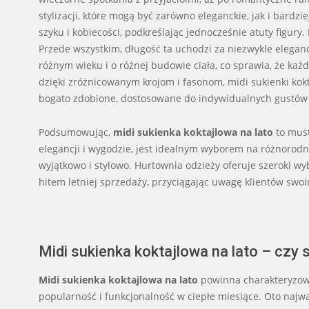
stylizacji, które mogą być zarówno eleganckie, jak i bardz
szyku i kobiecości, podkreślając jednocześnie atuty figury
Przede wszystkim, długość ta uchodzi za niezwykle eleganc
różnym wieku i o różnej budowie ciała, co sprawia, że każ
dzięki zróżnicowanym krojom i fasonom, midi sukienki kokt
bogato zdobione, dostosowane do indywidualnych gustów 
Podsumowując,
midi sukienka koktajlowa na lato
to must
elegancji i wygodzie, jest idealnym wyborem na różnorodne
wyjątkowo i stylowo. Hurtownia odzieży oferuje szeroki wy
hitem letniej sprzedaży, przyciągając uwagę klientów sw
Midi sukienka koktajlowa na lato – czy 
Midi sukienka koktajlowa na lato
powinna charakteryzowa
popularność i funkcjonalność w ciepłe miesiące. Oto najwa