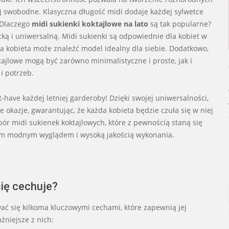
iej swobodne. Klasyczna długość midi dodaje każdej sylwetce
. Dlaczego
midi sukienki koktajlowe na lato
są tak popularne?
ką i uniwersalną. Midi sukienki są odpowiednie dla kobiet w
da kobieta może znaleźć model idealny dla siebie. Dodatkowo,
ajlowe mogą być zarówno minimalistyczne i proste, jak i
i potrzeb.
-have każdej letniej garderoby! Dzięki swojej uniwersalności,
 okazje, gwarantując, że każda kobieta będzie czuła się w niej
bór midi sukienek koktajlowych, które z pewnością staną się
oim modnym wyglądem i wysoką jakością wykonania.
się cechuje?
ć się kilkoma kluczowymi cechami, które zapewnią jej
żniejsze z nich: