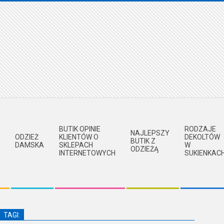
BUTIK OPINIE
RODZAJE
NAJLEPSZY
ODZIEŻ
KLIENTÓW O
DEKOLTÓW
BUTIK Z
DAMSKA
SKLEPACH
W
ODZIEŻĄ
INTERNETOWYCH
SUKIENKAC
TAGI: