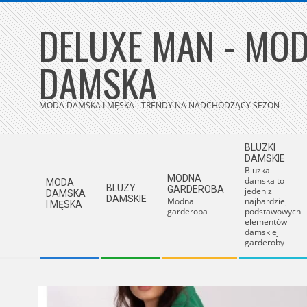
Skip
DELUXE MAN - MOD
to
content
DAMSKA
MODA DAMSKA I MĘSKA - TRENDY NA NADCHODZĄCY SEZON
Secondary
BLUZKI
Navigation
DAMSKIE
Bluzka
Menu
MODNA
damska to
MODA
BLUZY
GARDEROBA
jeden z
DAMSKA
DAMSKIE
Modna
najbardziej
I MĘSKA
garderoba
podstawowych
elementów
damskiej
garderoby