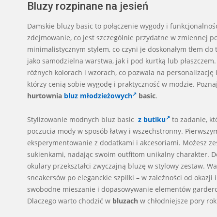
Bluzy rozpinane na jesień
Damskie bluzy basic to połączenie wygody i funkcjonalnośc
zdejmowanie, co jest szczególnie przydatne w zmiennej po
minimalistycznym stylem, co czyni je doskonałym tłem do 
jako samodzielna warstwa, jak i pod kurtką lub płaszczem
różnych kolorach i wzorach, co pozwala na personalizację 
którzy cenią sobie wygodę i praktyczność w modzie. Poznaj 
hurtownia
bluz młodzieżowych
basic
.
Stylizowanie modnych bluz basic
z butiku
to zadanie, k
poczucia mody w sposób łatwy i wszechstronny. Pierwszym 
eksperymentowanie z dodatkami i akcesoriami. Możesz zes
sukienkami, nadając swoim outfitom unikalny charakter. Do
okulary przekształci zwyczajną bluzę w stylowy zestaw. 
sneakersów po eleganckie szpilki – w zależności od okazji
swobodne mieszanie i dopasowywanie elementów garderoby,
Dlaczego warto chodzić w
bluzach
w chłodniejsze pory rok