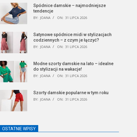
Spódnice damskie – najmodniejsze
tendencje
BY:
JOANA
ON:
31 LIPCA 2026
Satynowe spódnice midi w stylizacjach
codziennych – z czym je łączyć?
BY:
JOANA
ON:
31 LIPCA 2026
Modne szorty damskie na lato – idealne
do stylizacji na wakacje!
BY:
JOANA
ON:
31 LIPCA 2026
Szorty damskie popularne w tym roku
BY:
JOANA
ON:
31 LIPCA 2026
OSTATNIE WPISY