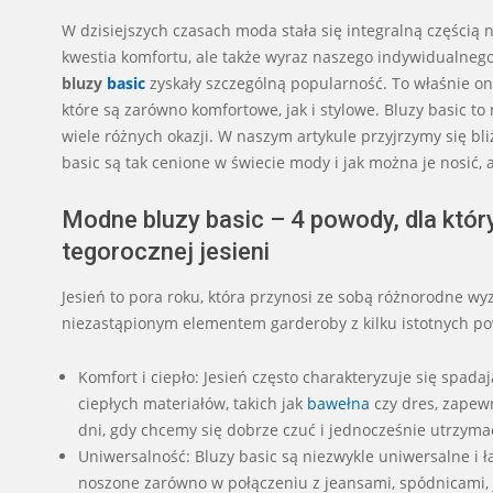
W dzisiejszych czasach moda stała się integralną częścią
kwestia komfortu, ale także wyraz naszego indywidualneg
bluzy
basic
zyskały szczególną popularność. To właśnie one
które są zarówno komfortowe, jak i stylowe. Bluzy basic t
wiele różnych okazji. W naszym artykule przyjrzymy się b
basic są tak cenione w świecie mody i jak można je nosić, 
Modne bluzy basic – 4 powody, dla któr
tegorocznej jesieni
Jesień to pora roku, która przynosi ze sobą różnorodne 
niezastąpionym elementem garderoby z kilku istotnych p
Komfort i ciepło: Jesień często charakteryzuje się spad
ciepłych materiałów, takich jak
bawełna
czy dres, zapew
dni, gdy chcemy się dobrze czuć i jednocześnie utrzymać
Uniwersalność: Bluzy basic są niezwykle uniwersalne i 
noszone zarówno w połączeniu z jeansami, spódnicami, 