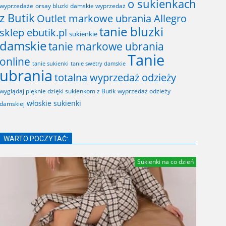
o sukienkach
wyprzedaże
orsay bluzki damskie wyprzedaż
z Butik
Outlet markowe ubrania Allegro
tanie bluzki
sklep ebutik.pl
sukienkie
damskie
tanie markowe ubrania
Tanie
online
tanie sukienki
tanie swetry damskie
ubrania
totalna wyprzedaż odzieży
wyglądaj pięknie dzięki sukienkom z Butik
wyprzedaż odzieży
włoskie sukienki
damskiej
WARTO POCZYTAĆ:
Sukienki na co dzień