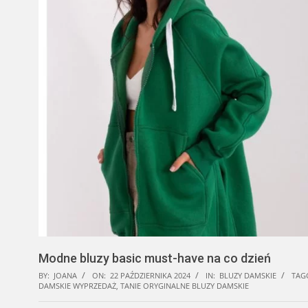
Modne bluzy basic must-have na co dzień
BY:
JOANA
ON:
22 PAŹDZIERNIKA 2024
IN:
BLUZY DAMSKIE
TAG
DAMSKIE WYPRZEDAŻ
,
TANIE ORYGINALNE BLUZY DAMSKIE