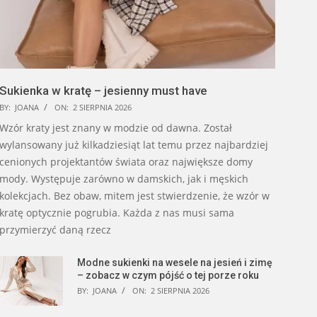
Sukienka w kratę – jesienny must have
BY:
JOANA
ON:
2 SIERPNIA 2026
Wzór kraty jest znany w modzie od dawna. Został
wylansowany już kilkadziesiąt lat temu przez najbardziej
cenionych projektantów świata oraz największe domy
mody. Występuje zarówno w damskich, jak i męskich
kolekcjach. Bez obaw, mitem jest stwierdzenie, że wzór w
kratę optycznie pogrubia. Każda z nas musi sama
przymierzyć daną rzecz
Modne sukienki na wesele na jesień i zimę
– zobacz w czym pójść o tej porze roku
BY:
JOANA
ON:
2 SIERPNIA 2026