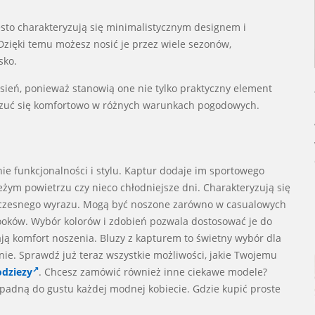
sto charakteryzują się minimalistycznym designem i
Dzięki temu możesz nosić je przez wiele sezonów,
sko.
esień, ponieważ stanowią one nie tylko praktyczny element
i czuć się komfortowo w różnych warunkach pogodowych.
ie funkcjonalności i stylu. Kaptur dodaje im sportowego
eżym powietrzu czy nieco chłodniejsze dni. Charakteryzują się
oczesnego wyrazu. Mogą być noszone zarówno w casualowych
 looków. Wybór kolorów i zdobień pozwala dostosować je do
ją komfort noszenia. Bluzy z kapturem to świetny wybór dla
nie. Sprawdź już teraz wszystkie możliwości, jakie Twojemu
odziezy
. Chcesz zamówić również inne ciekawe modele?
padną do gustu każdej modnej kobiecie. Gdzie kupić proste