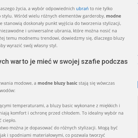
 naszego życia, a wybór odpowiednich
ubrań
to nie tylko
o stylu. Wśród wielu różnych elementów garderoby,
modne
 stanowią doskonały punkt wyjścia do tworzenia stylizacji,
o niezawodne i uniwersalne ubrania, które można nosić na
liżej temu modnemu trendowi, dowiedzmy się, dlaczego bluzy
aby wyrazić swój własny styl.
ych warto je mieć w swojej szafie podczas
wyzwania modowe, a
modne
bluzy basic
stają się wówczas
owodów:
ającymi temperaturami, a bluzy basic wykonane z miękkich i
niają komfort i ochronę przed chłodem. To idealny wybór na
 ciepło.
łatwo można je dopasować do różnych stylizacji. Mogą być
jak i spodniami materiałowymi, co pozwala tworzyć