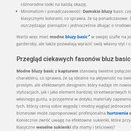
różnorodne looki na każdą okazję.
Minimalizm i ponadczasowość:
Damskie bluzy
basic czę
klasycznymi kolorami, co sprawia, że są ponadczasowe. 
oszczędzając pieniądze i jednocześnie dbając o środowi
Warto więc mieć
modne
bluzy basic
w swojej szafie na j
garderoby, ale także pozwalają wyrazić swój własny styl 
Przegląd ciekawych fasonów bluz basic
Modne bluzy basic z kapturem
stanowią świetne połączen
charakteru, co sprawia, że są idealne na aktywność na świ
prostym, ale efektownym designem, który nadaje im now
stylizacjach, jak i jako element bardziej streetwearowych
własnego gustu, a przyjemne w dotyku materiały zapewnia
tych, którzy cenią sobie wygodę i modny wygląd jednocześ
biznesowi może zaproponować profesjonalna
hurtownia 
Koniecznie zwróć uwagę na efektowne sukienki, które przy
klasyczne
weselne sukienki
dla mamy i teściowej?