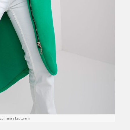
ozpinana z kapturem