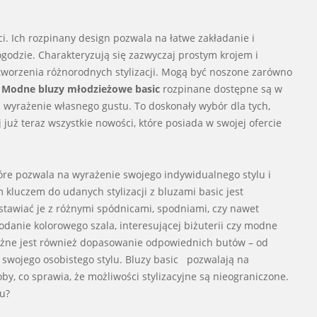
i. Ich rozpinany design pozwala na łatwe zakładanie i
godzie. Charakteryzują się zazwyczaj prostym krojem i
tworzenia różnorodnych stylizacji. Mogą być noszone zarówno
.
Modne bluzy młodzieżowe basic
rozpinane dostępne są w
i wyrażenie własnego gustu. To doskonały wybór dla tych,
już teraz wszystkie nowości, które posiada w swojej ofercie
tóre pozwala na wyrażenie swojego indywidualnego stylu i
kluczem do udanych stylizacji z bluzami basic jest
tawiać je z różnymi spódnicami, spodniami, czy nawet
danie kolorowego szala, interesującej biżuterii czy modne
Ważne jest również dopasowanie odpowiednich butów – od
 i swojego osobistego stylu. Bluzy basic pozwalają na
 co sprawia, że możliwości stylizacyjne są nieograniczone.
u?