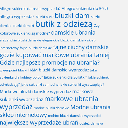
Allegro sukienki do 50 zł
Allegro sukienki damskie wyprzedaż
bluzki dam
allegro wyprzedaż
bluzki butik
bluzki
butik z odzieżą
Czy
bluzki damski
damkie
damskie ubrania
kolorowe sukienki są modne?
eleganckie bluzki damskie
eleganckie bluzki damskie – sklep
fajne ciuchy damskie
fajne bluzki damskie
internetowy
gdzie kupować markowe ubrania taniej
Gdzie najlepsze promocje na ubrania?
H&M bluzki damskie wyprzedaż
greenpoint bluzki
Jaka
Jakie sukienki dla 30 latki?
sukienka dla kobiety po 50?
Jakie sukienki
odmładzają?
jakie sukienki są modne
Jakie sukienki wyszczuplają?
markowe
Markowe bluzki damskie wyprzedaż
markowe ubrania
sukienki wyprzedaż
wyprzedaż
Modne ubrania
modne bluzki damskie
sklep internetowy
mohito bluzki damskie wyprzedaż
największe wyprzedaże ubrań
odzież damska