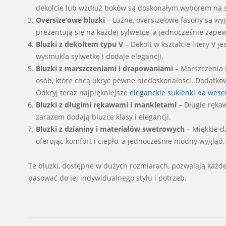
dekolcie lub wzdłuż boków są doskonałym wyborem na s
Oversize’owe bluzki
– Luźne, oversize’owe fasony są w
prezentują się na każdej sylwetce, a jednocześnie zape
Bluzki z dekoltem typu V
– Dekolt w kształcie litery V j
wysmukla sylwetkę i dodaje elegancji.
Bluzki z marszczeniami i drapowaniami
– Marszczenia 
osób, które chcą ukryć pewne niedoskonałości. Dodatko
Odkryj teraz najpiękniejsze
eleganckie sukienki na wese
Bluzki z długimi rękawami i mankietami
– Długie rękaw
zarazem dodają bluzce klasy i elegancji.
Bluzki z dzianiny i materiałów swetrowych
– Miękkie dz
oferując komfort i ciepło, a jednocześnie modny wygląd.
Te bluzki, dostępne w dużych rozmiarach, pozwalają każdej
pasować do jej indywidualnego stylu i potrzeb.
2024-