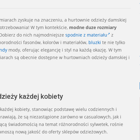
iarach zyskuje na znaczeniu, a hurtownie odzieży damskiej
potrzebowania! W tym kontekście,
modne duze rozmiary
 Dobierz do nich najmodniejsze
spodnie z materiału
z
norodności fasonów, kolorów i materiałów,
bluzki
te nie tylko
endy
mody, oferując elegancję i styl na każdą okazję. W tym
miarach są obecnie dostępne w hurtowniach odzieży damskiej i
zieży każdej kobiety
każdej kobiety, stanowiąc podstawę wielu codziennych i
prawiają, że są niezastąpione zarówno w casualowych, jak i
nącą świadomością na temat różnorodności sylwetek, rośnie
 wnoszą nową jakość do oferty sklepów odzieżowych.