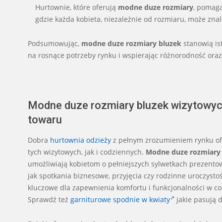
Hurtownie, które oferują
modne duze rozmiary
, pomag
gdzie każda kobieta, niezależnie od rozmiaru, może znale
Podsumowując,
modne duze rozmiary bluzek
stanowią is
na rosnące potrzeby rynku i wspierając różnorodność oraz
Modne duze rozmiary bluzek wizytowyc
towaru
Dobra
hurtownia odzieży
z pełnym zrozumieniem rynku of
tych wizytowych, jak i codziennych.
Modne duze rozmiary
umożliwiają kobietom o pełniejszych sylwetkach prezentowa
jak spotkania biznesowe, przyjęcia czy rodzinne uroczysto
kluczowe dla zapewnienia komfortu i funkcjonalności w c
Sprawdź też
garniturowe spodnie w kwiaty
jakie pasują d