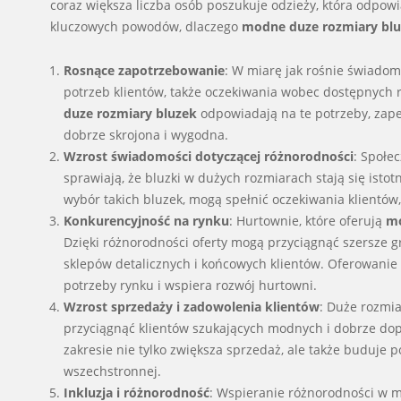
coraz większa liczba osób poszukuje odzieży, która odpow
kluczowych powodów, dlaczego
modne duze rozmiary bl
Rosnące zapotrzebowanie
: W miarę jak rośnie świadom
potrzeb klientów, także oczekiwania wobec dostępnych r
duze rozmiary bluzek
odpowiadają na te potrzeby, zapew
dobrze skrojona i wygodna.
Wzrost świadomości dotyczącej różnorodności
: Społe
sprawiają, że bluzki w dużych rozmiarach stają się ist
wybór takich bluzek, mogą spełnić oczekiwania klientów
Konkurencyjność na rynku
: Hurtownie, które oferują
mo
Dzięki różnorodności oferty mogą przyciągnąć szersze g
sklepów detalicznych i końcowych klientów. Oferowani
potrzeby rynku i wspiera rozwój hurtowni.
Wzrost sprzedaży i zadowolenia klientów
: Duże rozmia
przyciągnąć klientów szukających modnych i dobrze d
zakresie nie tylko zwiększa sprzedaż, ale także buduje 
wszechstronnej.
Inkluzja i różnorodność
: Wspieranie różnorodności w m