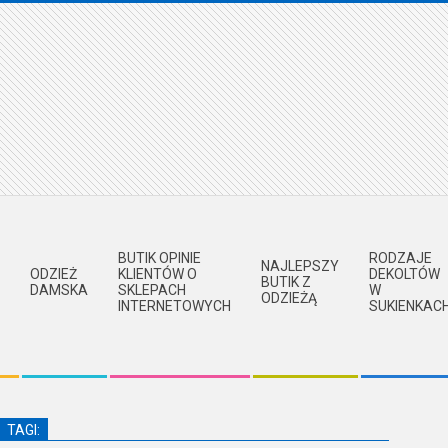
BUTIK OPINIE
RODZAJE
NAJLEPSZY
ODZIEŻ
KLIENTÓW O
DEKOLTÓW
BUTIK Z
DAMSKA
SKLEPACH
W
ODZIEŻĄ
INTERNETOWYCH
SUKIENKAC
TAGI: