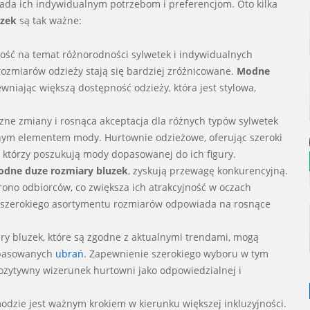
iada ich indywidualnym potrzebom i preferencjom. Oto kilka
uzek
są tak ważne:
ość na temat różnorodności sylwetek i indywidualnych
ozmiarów odzieży stają się bardziej zróżnicowane.
Modne
niając większą dostępność odzieży, która jest stylowa,
czne zmiany i rosnąca akceptacja dla różnych typów sylwetek
otnym elementem mody. Hurtownie odzieżowe, oferując szeroki
, którzy poszukują mody dopasowanej do ich figury.
dne duze rozmiary bluzek
, zyskują przewagę konkurencyjną.
rono odbiorców, co zwiększa ich atrakcyjność w oczach
e szerokiego asortymentu rozmiarów odpowiada na rosnące
ry bluzek, które są zgodne z aktualnymi trendami, mogą
opasowanych
ubrań
. Zapewnienie szerokiego wyboru w tym
pozytywny wizerunek hurtowni jako odpowiedzialnej i
odzie jest ważnym krokiem w kierunku większej inkluzyjności.