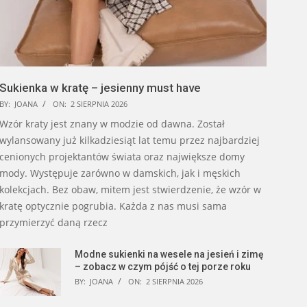
Sukienka w kratę – jesienny must have
BY:
JOANA
ON:
2 SIERPNIA 2026
Wzór kraty jest znany w modzie od dawna. Został
wylansowany już kilkadziesiąt lat temu przez najbardziej
cenionych projektantów świata oraz największe domy
mody. Występuje zarówno w damskich, jak i męskich
kolekcjach. Bez obaw, mitem jest stwierdzenie, że wzór w
kratę optycznie pogrubia. Każda z nas musi sama
przymierzyć daną rzecz
Modne sukienki na wesele na jesień i zimę
– zobacz w czym pójść o tej porze roku
BY:
JOANA
ON:
2 SIERPNIA 2026