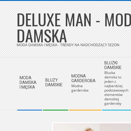
Skip
DELUXE MAN - MOD
to
content
DAMSKA
MODA DAMSKA I MĘSKA - TRENDY NA NADCHODZĄCY SEZON
Secondary
BLUZKI
Navigation
DAMSKIE
Bluzka
Menu
MODNA
damska to
MODA
BLUZY
GARDEROBA
jeden z
DAMSKA
DAMSKIE
Modna
najbardziej
I MĘSKA
garderoba
podstawowych
elementów
damskiej
garderoby