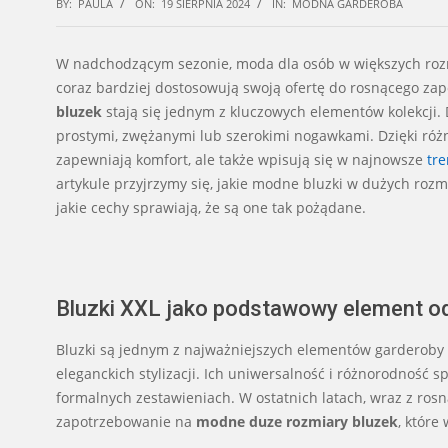
BY:
PAULA
ON:
19 SIERPNIA 2024
IN:
MODNA GARDEROBA
W nadchodzącym sezonie, moda dla osób w większych rozm
coraz bardziej dostosowują swoją ofertę do rosnącego za
bluzek
stają się jednym z kluczowych elementów kolekcji.
prostymi, zwężanymi lub szerokimi nogawkami. Dzięki róż
zapewniają komfort, ale także wpisują się w najnowsze
tr
artykule przyjrzymy się, jakie modne bluzki w dużych roz
jakie cechy sprawiają, że są one tak pożądane.
Bluzki XXL jako podstawowy element od
Bluzki są jednym z najważniejszych elementów garderoby 
eleganckich stylizacji. Ich uniwersalność i różnorodność s
formalnych zestawieniach. W ostatnich latach, wraz z ros
zapotrzebowanie na
modne duze rozmiary bluzek
, które