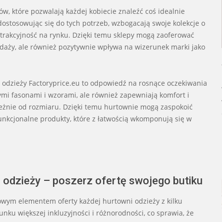
w, które pozwalają każdej kobiecie znaleźć coś idealnie
dostosowując się do tych potrzeb, wzbogacają swoje kolekcje o
atrakcyjność na rynku. Dzięki temu sklepy mogą zaoferować
rzedaży, ale również pozytywnie wpływa na wizerunek marki jako
odzieży Factoryprice.eu to odpowiedź na rosnące oczekiwania
ymi fasonami i wzorami, ale również zapewniają komfort i
ależnie od rozmiaru. Dzięki temu hurtownie mogą zaspokoić
funkcjonalne produkty, które z łatwością wkomponują się w
 odzieży – poszerz ofertę swojego butiku
owym elementem oferty każdej hurtowni odzieży z kilku
ku większej inkluzyjności i różnorodności, co sprawia, że