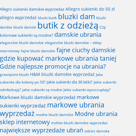
Allegro sukienki do 50 zł
Allegro sukienki damskie wyprzedaż
bluzki dam
allegro wyprzedaż
bluzki butik
bluzki
butik z odzieżą
Czy
bluzki damski
damkie
damskie ubrania
kolorowe sukienki są modne?
eleganckie bluzki damskie
eleganckie bluzki damskie – sklep
fajne ciuchy damskie
fajne bluzki damskie
internetowy
gdzie kupować markowe ubrania taniej
Gdzie najlepsze promocje na ubrania?
H&M bluzki damskie wyprzedaż
greenpoint bluzki
Jaka
Jakie sukienki dla 30 latki?
sukienka dla kobiety po 50?
Jakie sukienki
odmładzają?
jakie sukienki są modne
Jakie sukienki wyszczuplają?
markowe
Markowe bluzki damskie wyprzedaż
markowe ubrania
sukienki wyprzedaż
wyprzedaż
Modne ubrania
modne bluzki damskie
sklep internetowy
mohito bluzki damskie wyprzedaż
największe wyprzedaże ubrań
odzież damska