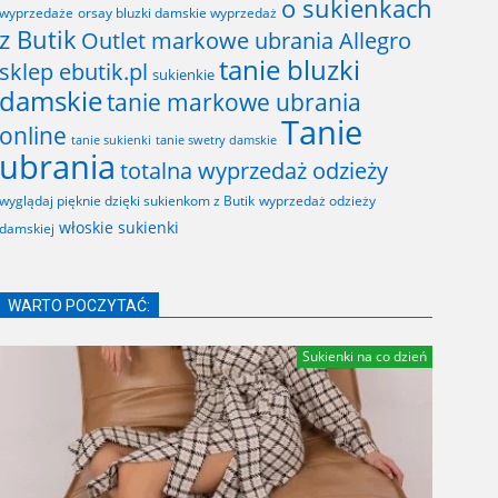
o sukienkach
wyprzedaże
orsay bluzki damskie wyprzedaż
z Butik
Outlet markowe ubrania Allegro
tanie bluzki
sklep ebutik.pl
sukienkie
damskie
tanie markowe ubrania
Tanie
online
tanie sukienki
tanie swetry damskie
ubrania
totalna wyprzedaż odzieży
wyglądaj pięknie dzięki sukienkom z Butik
wyprzedaż odzieży
włoskie sukienki
damskiej
WARTO POCZYTAĆ:
Sukienki na co dzień