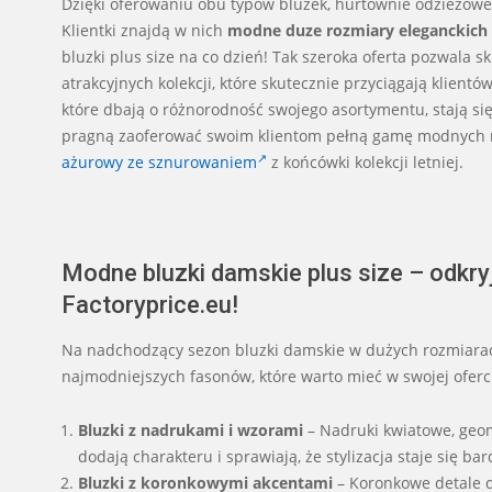
Dzięki oferowaniu obu typów bluzek, hurtownie odzieżowe
Klientki znajdą w nich
modne duze rozmiary eleganckich
bluzki plus size na co dzień! Tak szeroka oferta pozwal
atrakcyjnych kolekcji, które skutecznie przyciągają klient
które dbają o różnorodność swojego asortymentu, stają si
pragną zaoferować swoim klientom pełną gamę modnych 
ażurowy ze sznurowaniem
z końcówki kolekcji letniej.
Modne bluzki damskie plus size – odkry
Factoryprice.eu!
Na nadchodzący sezon bluzki damskie w dużych rozmiarach
najmodniejszych fasonów, które warto mieć w swojej oferc
Bluzki z nadrukami i wzorami
– Nadruki kwiatowe, geom
dodają charakteru i sprawiają, że stylizacja staje się bar
Bluzki z koronkowymi akcentami
– Koronkowe detale do