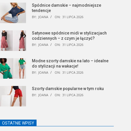
Spódnice damskie – najmodniejsze
tendencje
BY:
JOANA
ON:
31 LIPCA 2026
Satynowe spódnice midi w stylizacjach
codziennych – z czym je łączyć?
BY:
JOANA
ON:
31 LIPCA 2026
Modne szorty damskie na lato – idealne
do stylizacji na wakacje!
BY:
JOANA
ON:
31 LIPCA 2026
Szorty damskie popularne w tym roku
BY:
JOANA
ON:
31 LIPCA 2026
OSTATNIE WPISY