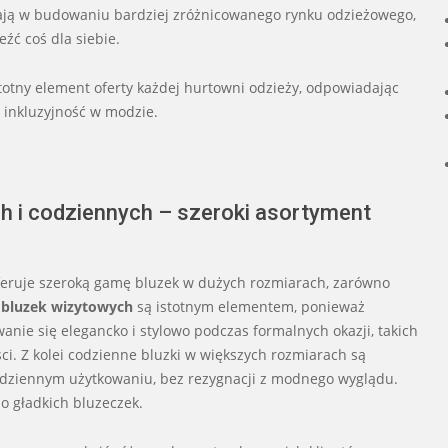
ają w budowaniu bardziej zróżnicowanego rynku odzieżowego,
źć coś dla siebie.
totny element oferty każdej hurtowni odzieży, odpowiadając
 inkluzyjność w modzie.
h i codziennych – szeroki asortyment
eruje szeroką gamę bluzek w dużych rozmiarach, zarówno
 bluzek wizytowych
są istotnym elementem, ponieważ
nie się elegancko i stylowo podczas formalnych okazji, takich
ści. Z kolei codzienne bluzki w większych rozmiarach są
odziennym użytkowaniu, bez rezygnacji z modnego wyglądu.
o gładkich bluzeczek.