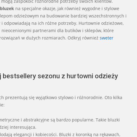
 mogą zaspokoić różnorodne potrzeby swoich klientów.
 bluzek
na specjalne okazje, jak również wygodne i stylowe
a sklepom odzieżowym na budowanie bardziej wszechstronnych i
ów i odpowiadają na ich różne potrzeby. Hurtownie odzieżowe,
ę nieocenionymi partnerami dla butików i sklepów, które
rozwiązań w dużych rozmiarach. Odkryj również
sweter
j bestsellery sezonu z hurtowni odzieży
 prezentują się wyjątkowo stylowo i różnorodnie. Oto kilka
ie:
etryczne i abstrakcyjne są bardzo popularne. Takie bluzki
dziej interesująca.
dają elegancji i kobiecości. Bluzki z koronką na rękawach,