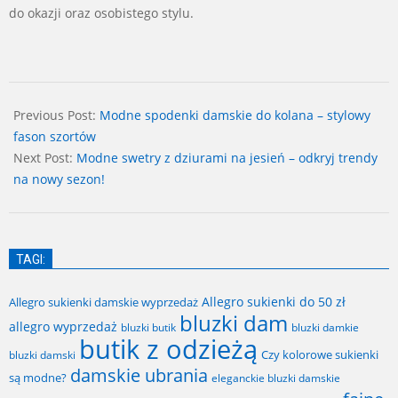
do okazji oraz osobistego stylu.
2024-
07-
Previous Post:
Modne spodenki damskie do kolana – stylowy
12
fason szortów
Next Post:
Modne swetry z dziurami na jesień – odkryj trendy
na nowy sezon!
TAGI:
Allegro sukienki do 50 zł
Allegro sukienki damskie wyprzedaż
bluzki dam
allegro wyprzedaż
bluzki butik
bluzki damkie
butik z odzieżą
Czy kolorowe sukienki
bluzki damski
damskie ubrania
są modne?
eleganckie bluzki damskie