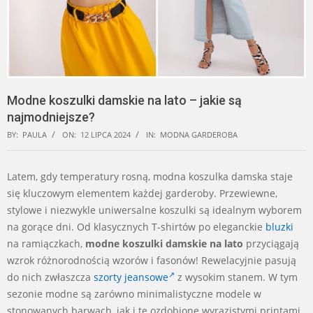
Modne koszulki damskie na lato – jakie są
najmodniejsze?
BY:
PAULA
ON:
12 LIPCA 2024
IN:
MODNA GARDEROBA
Latem, gdy temperatury rosną, modna koszulka damska staje
się kluczowym elementem każdej garderoby. Przewiewne,
stylowe i niezwykle uniwersalne koszulki są idealnym wyborem
na gorące dni. Od klasycznych T-shirtów po eleganckie
bluzki
na ramiączkach,
modne koszulki damskie na lato
przyciągają
wzrok różnorodnością wzorów i fasonów! Rewelacyjnie pasują
do nich zwłaszcza
szorty jeansowe
z wysokim stanem. W tym
sezonie modne są zarówno minimalistyczne modele w
stonowanych barwach, jak i te ozdobione wyrazistymi printami