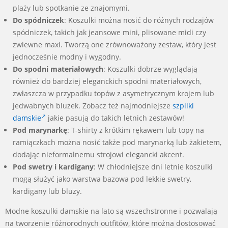
plaży lub spotkanie ze znajomymi.
Do spódniczek
: Koszulki można nosić do różnych rodzajów
spódniczek, takich jak jeansowe mini, plisowane midi czy
zwiewne maxi. Tworzą one zrównoważony zestaw, który jest
jednocześnie modny i wygodny.
Do spodni materiałowych
: Koszulki dobrze wyglądają
również do bardziej eleganckich spodni materiałowych,
zwłaszcza w przypadku topów z asymetrycznym krojem lub
jedwabnych bluzek. Zobacz też najmodniejsze
szpilki
damskie
jakie pasują do takich letnich zestawów!
Pod marynarkę
: T-shirty z krótkim rękawem lub topy na
ramiączkach można nosić także pod marynarką lub żakietem,
dodając nieformalnemu strojowi elegancki akcent.
Pod swetry i kardigany
: W chłodniejsze dni letnie koszulki
mogą służyć jako warstwa bazowa pod lekkie swetry,
kardigany lub bluzy.
Modne koszulki damskie na lato są wszechstronne i pozwalają
na tworzenie różnorodnych outfitów, które można dostosować