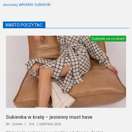
włoskie sukienki
damskiej
WARTO POCZYTAĆ:
Sukienki na co dzień
Sukienka w kratę – jesienny must have
BY:
JOANA
ON:
2 SIERPNIA 2026