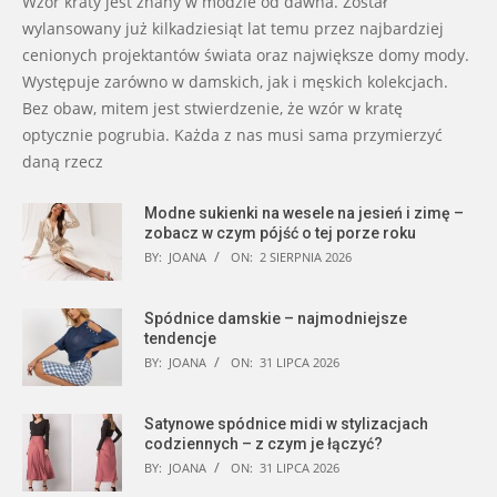
Wzór kraty jest znany w modzie od dawna. Został
wylansowany już kilkadziesiąt lat temu przez najbardziej
cenionych projektantów świata oraz największe domy mody.
Występuje zarówno w damskich, jak i męskich kolekcjach.
Bez obaw, mitem jest stwierdzenie, że wzór w kratę
optycznie pogrubia. Każda z nas musi sama przymierzyć
daną rzecz
Modne sukienki na wesele na jesień i zimę –
zobacz w czym pójść o tej porze roku
BY:
JOANA
ON:
2 SIERPNIA 2026
Spódnice damskie – najmodniejsze
tendencje
BY:
JOANA
ON:
31 LIPCA 2026
Satynowe spódnice midi w stylizacjach
codziennych – z czym je łączyć?
BY:
JOANA
ON:
31 LIPCA 2026