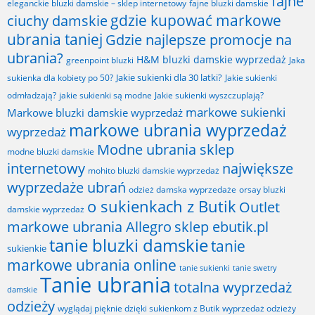
fajne
fajne bluzki damskie
eleganckie bluzki damskie – sklep internetowy
gdzie kupować markowe
ciuchy damskie
ubrania taniej
Gdzie najlepsze promocje na
ubrania?
H&M bluzki damskie wyprzedaż
greenpoint bluzki
Jaka
Jakie sukienki dla 30 latki?
sukienka dla kobiety po 50?
Jakie sukienki
odmładzają?
jakie sukienki są modne
Jakie sukienki wyszczuplają?
markowe sukienki
Markowe bluzki damskie wyprzedaż
markowe ubrania wyprzedaż
wyprzedaż
Modne ubrania sklep
modne bluzki damskie
internetowy
największe
mohito bluzki damskie wyprzedaż
wyprzedaże ubrań
odzież damska wyprzedaże
orsay bluzki
o sukienkach z Butik
Outlet
damskie wyprzedaż
markowe ubrania Allegro
sklep ebutik.pl
tanie bluzki damskie
tanie
sukienkie
markowe ubrania online
tanie sukienki
tanie swetry
Tanie ubrania
totalna wyprzedaż
damskie
odzieży
wyglądaj pięknie dzięki sukienkom z Butik
wyprzedaż odzieży