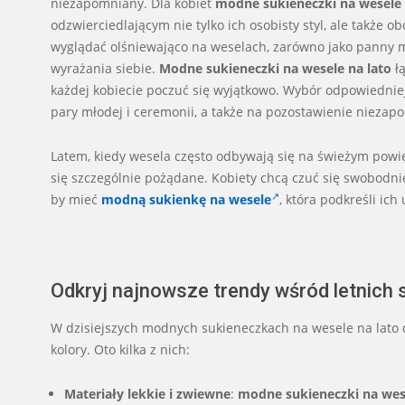
niezapomniany. Dla kobiet
modne sukieneczki na wesele 
odzwierciedlającym nie tylko ich osobisty styl, ale także
wyglądać olśniewająco na weselach, zarówno jako panny m
wyrażania siebie.
Modne sukieneczki na wesele na lato
łą
każdej kobiecie poczuć się wyjątkowo. Wybór odpowiednie
pary młodej i ceremonii, a także na pozostawienie nieza
Latem, kiedy wesela często odbywają się na świeżym powiet
się szczególnie pożądane. Kobiety chcą czuć się swobodnie,
by mieć
modną sukienkę na wesele
, która podkreśli ic
Odkryj najnowsze trendy wśród letnich 
W dzisiejszych modnych sukieneczkach na wesele na lato 
kolory. Oto kilka z nich:
Materiały lekkie i zwiewne
:
modne sukieneczki na wese