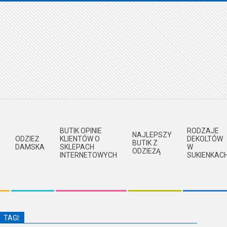
BUTIK OPINIE
RODZAJE
NAJLEPSZY
ODZIEŻ
KLIENTÓW O
DEKOLTÓW
BUTIK Z
DAMSKA
SKLEPACH
W
ODZIEŻĄ
INTERNETOWYCH
SUKIENKAC
TAGI: