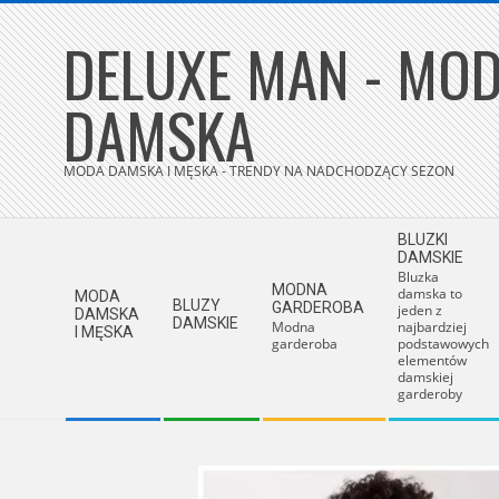
Skip
DELUXE MAN - MOD
to
content
DAMSKA
MODA DAMSKA I MĘSKA - TRENDY NA NADCHODZĄCY SEZON
Secondary
BLUZKI
Navigation
DAMSKIE
Bluzka
Menu
MODNA
damska to
MODA
BLUZY
GARDEROBA
jeden z
DAMSKA
DAMSKIE
Modna
najbardziej
I MĘSKA
garderoba
podstawowych
elementów
damskiej
garderoby