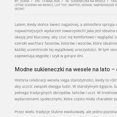
BY:
JOANA
ON:
13 MAJA 2026
IN:
SUKIENECZKA NA WESELE
TAG
LETNIE SUKIENKI NA WESELE
,
LOP TOP
,
MAPPED
,
MSNGR
,
NAJPIĘKNIEJSZE 
SECRET
Latem, kiedy słońce świeci najjaśniej, a atmosfera sprzyj
najważniejszych wydarzeń towarzyskich! Jaka jest idealna
okazję jest kluczowy, aby czuć się komfortowo i wyglądać 
szeroki wachlarz fasonów, kolorów i wzorów, które idealnie
każdej uczestniczki tej wyjątkowej uroczystości. W tym sezo
zapewniają wygodę i szyk w gorące dni.
Modne sukieneczki na wesele na lato –
Historia celebracji wesela sięga starożytności, kiedy to r
aby uczcić związek dwojga ludzi. W starożytnym Egipcie, G
pełnego tradycyjnych obrzędów, tańców i uczt. W średniowi
wydarzeniami społecznymi, które często miały charakter p
Przez wieki, tradycje ślubne ewoluowały, ale jedno pozost