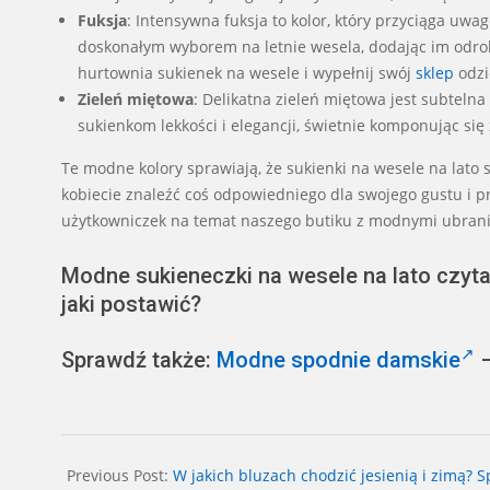
Fuksja
: Intensywna fuksja to kolor, który przyciąga uwagę
doskonałym wyborem na letnie wesela, dodając im odrob
hurtownia sukienek na wesele i wypełnij swój
sklep
odzi
Zieleń miętowa
: Delikatna zieleń miętowa jest subtelna
sukienkom lekkości i elegancji, świetnie komponując się 
Te modne kolory sprawiają, że sukienki na wesele na lato 
kobiecie znaleźć coś odpowiedniego dla swojego gustu i p
użytkowniczek na temat naszego butiku z modnymi ubrani
Modne sukieneczki na wesele na lato czyta
jaki postawić?
Sprawdź także:
Modne spodnie damskie
–
2026-
05-
Previous Post:
W jakich bluzach chodzić jesienią i zimą? 