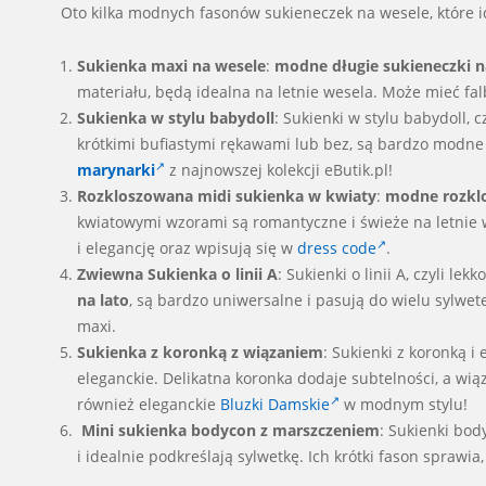
Oto kilka modnych fasonów sukieneczek na wesele, które id
Sukienka maxi na wesele
:
modne długie sukieneczki n
materiału, będą idealna na letnie wesela. Może mieć fa
Sukienka w stylu babydoll
: Sukienki w stylu babydoll, c
krótkimi bufiastymi rękawami lub bez, są bardzo modne
marynarki
z najnowszej kolekcji eButik.pl!
Rozkloszowana midi sukienka w kwiaty
:
modne rozklo
kwiatowymi wzorami są romantyczne i świeże na letnie w
i elegancję oraz wpisują się w
dress code
.
Zwiewna Sukienka o linii A
: Sukienki o linii A, czyli le
na lato
, są bardzo uniwersalne i pasują do wielu sylwet
maxi.
Sukienka z koronką z wiązaniem
: Sukienki z koronką i
eleganckie. Delikatna koronka dodaje subtelności, a wią
również eleganckie
Bluzki Damskie
w modnym stylu!
Mini sukienka bodycon z marszczeniem
: Sukienki bo
i idealnie podkreślają sylwetkę. Ich krótki fason sprawia,