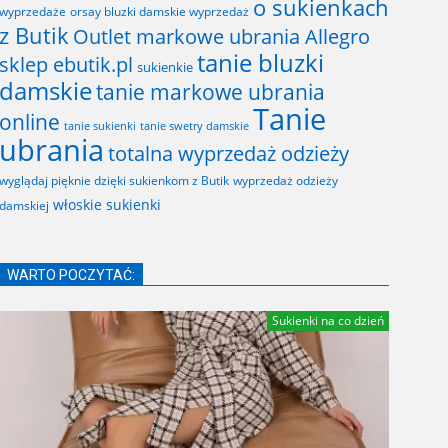
o sukienkach
wyprzedaże
orsay bluzki damskie wyprzedaż
z Butik
Outlet markowe ubrania Allegro
tanie bluzki
sklep ebutik.pl
sukienkie
damskie
tanie markowe ubrania
Tanie
online
tanie sukienki
tanie swetry damskie
ubrania
totalna wyprzedaż odzieży
wyglądaj pięknie dzięki sukienkom z Butik
wyprzedaż odzieży
włoskie sukienki
damskiej
WARTO POCZYTAĆ:
Sukienki na co dzień