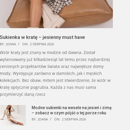
Sukienka w kratę – jesienny must have
BY:
JOANA
ON:
2 SIERPNIA 2026
Wzór kraty jest znany w modzie od dawna. Został
wylansowany już kilkadziesiąt lat temu przez najbardziej
cenionych projektantów świata oraz największe domy
mody. Występuje zarówno w damskich, jak i męskich
kolekcjach. Bez obaw, mitem jest stwierdzenie, że wzór w
kratę optycznie pogrubia. Każda z nas musi sama
przymierzyć daną rzecz
Modne sukienki na wesele na jesień i zimę
– zobacz w czym pójść o tej porze roku
BY:
JOANA
ON:
2 SIERPNIA 2026