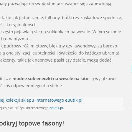
eriały pozwalają na swobodne poruszanie się i zapewniają
 takie jak jedno ramie, falbany, bufki czy kaskadowe spódnice,
ci i oryginalności.
i często pojawiają się na sukienkach na wesele. W tym sezonie
u i romantyzmu.
jak pudrowy róż, miętowy, błękitny czy lawendowy, są bardzo
one stylizacji subtelności i świeżości do każdego ubrania!
akcenty, takie jak neonowe paski czy detale, mogą dodać
siejsze
modne sukieneczki na wesele na lato
są wyjątkowo
źć coś odpowiedniego dla siebie.
iej kolekcji sklepu internetowego
eButik.pl
.
 odkryj topowe fasony!