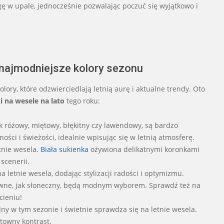
ę w upale, jednocześnie pozwalając poczuć się wyjątkowo i
 najmodniejsze kolory sezonu
ry, które odzwierciedlają letnią aurę i aktualne trendy. Oto
 na wesele na lato
tego roku:
jak różowy, miętowy, błękitny czy lawendowy, są bardzo
ci i świeżości, idealnie wpisując się w letnią atmosferę.
tnie wesela.
Biała sukienka
ożywiona delikatnymi koronkami
 scenerii.
a letnie wesela, dodając stylizacji radości i optymizmu.
nsywne, jak słoneczny, będą modnym wyborem. Sprawdź też na
ieniu!
ny w tym sezonie i świetnie sprawdza się na letnie wesela.
ktowny kontrast.