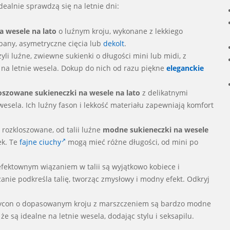
ealnie sprawdzą się na letnie dni:
a wesele na lato
o luźnym kroju, wykonane z lekkiego
lbany, asymetryczne cięcia lub
dekolt
.
zyli luźne, zwiewne sukienki o długości mini lub midi, z
 na letnie wesela. Dokup do nich od razu piękne
eleganckie
szowane sukieneczki na wesele na lato
z delikatnymi
esela. Ich luźny fason i lekkość materiału zapewniają komfort
kko rozkloszowane, od talii luźne
modne sukieneczki na wesele
ek. Te
fajne ciuchy
mogą mieć różne długości, od mini po
 efektownym wiązaniem w talii są wyjątkowo kobiece i
zanie podkreśla talię, tworząc zmysłowy i modny efekt. Odkryj
dycon o dopasowanym kroju z marszczeniem są bardzo modne
 że są idealne na letnie wesela, dodając stylu i seksapilu.