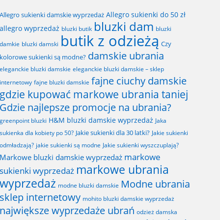
Allegro sukienki do 50 zł
Allegro sukienki damskie wyprzedaż
bluzki dam
allegro wyprzedaż
bluzki butik
bluzki
butik z odzieżą
Czy
bluzki damski
damkie
damskie ubrania
kolorowe sukienki są modne?
eleganckie bluzki damskie
eleganckie bluzki damskie – sklep
fajne ciuchy damskie
fajne bluzki damskie
internetowy
gdzie kupować markowe ubrania taniej
Gdzie najlepsze promocje na ubrania?
H&M bluzki damskie wyprzedaż
greenpoint bluzki
Jaka
Jakie sukienki dla 30 latki?
sukienka dla kobiety po 50?
Jakie sukienki
odmładzają?
jakie sukienki są modne
Jakie sukienki wyszczuplają?
markowe
Markowe bluzki damskie wyprzedaż
markowe ubrania
sukienki wyprzedaż
wyprzedaż
Modne ubrania
modne bluzki damskie
sklep internetowy
mohito bluzki damskie wyprzedaż
największe wyprzedaże ubrań
odzież damska