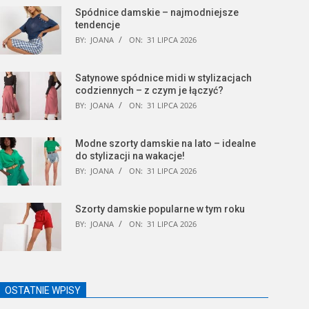
Spódnice damskie – najmodniejsze
tendencje
BY:
JOANA
ON:
31 LIPCA 2026
Satynowe spódnice midi w stylizacjach
codziennych – z czym je łączyć?
BY:
JOANA
ON:
31 LIPCA 2026
Modne szorty damskie na lato – idealne
do stylizacji na wakacje!
BY:
JOANA
ON:
31 LIPCA 2026
Szorty damskie popularne w tym roku
BY:
JOANA
ON:
31 LIPCA 2026
OSTATNIE WPISY