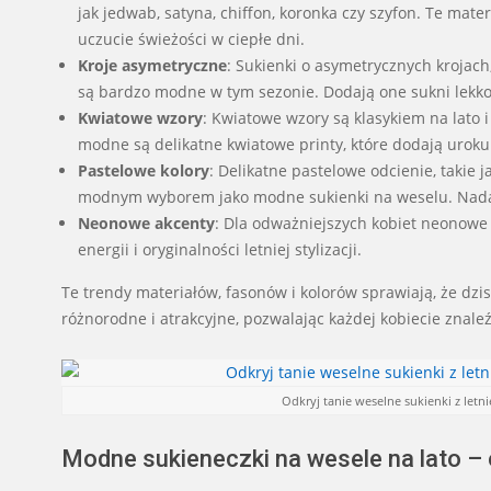
jak jedwab, satyna, chiffon, koronka czy szyfon. Te mat
uczucie świeżości w ciepłe dni.
Kroje asymetryczne
: Sukienki o asymetrycznych krojach,
są bardzo modne w tym sezonie. Dodają one sukni lekkoś
Kwiatowe wzory
: Kwiatowe wzory są klasykiem na lato 
modne są delikatne kwiatowe printy, które dodają urok
Pastelowe kolory
: Delikatne pastelowe odcienie, takie 
modnym wyborem jako modne sukienki na weselu. Nadają 
Neonowe akcenty
: Dla odważniejszych kobiet neonowe 
energii i oryginalności letniej stylizacji.
Te trendy materiałów, fasonów i kolorów sprawiają, że dzi
różnorodne i atrakcyjne, pozwalając każdej kobiecie znale
Odkryj tanie weselne sukienki z letn
Modne sukieneczki na wesele na lato –