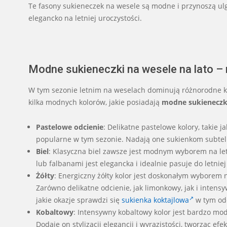
Te fasony sukieneczek na wesele są modne i przynoszą ulg
elegancko na letniej uroczystości.
Modne sukieneczki na wesele na lato –
W tym sezonie letnim na weselach dominują różnorodne kolo
kilka modnych kolorów, jakie posiadają
modne sukieneczki
Pastelowe odcienie
: Delikatne pastelowe kolory, takie 
popularne w tym sezonie. Nadają one sukienkom subtelnoś
Biel
: Klasyczna biel zawsze jest modnym wyborem na le
lub falbanami jest elegancka i idealnie pasuje do letniej
Żółty
: Energiczny żółty kolor jest doskonałym wyborem n
Zarówno delikatne odcienie, jak limonkowy, jak i inte
jakie okazje sprawdzi się
sukienka koktajlowa
w tym odc
Kobaltowy
: Intensywny kobaltowy kolor jest bardzo mod
Dodaje on stylizacji elegancji i wyrazistości, tworząc efe