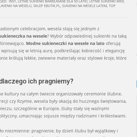
GED:
INST
,
LETNIE SUKIENKI BAWEŁNIANE DLA 50 LATKI
,
LETNIE SUKIENKI MIDI
,
SUKIENKI NA WESELU
,
SKLEP EBUTIK.PL
,
SUKIENKI NA WESELE LATEM
,
TOP
a radosnym celebracjom, wesela stają się jednym z
sukieneczka na wesele
? Wybór odpowiedniej sukienki na taką
olśniewająco.
Modne sukieneczki na wesele na lato
oferują
 wpisują się w letnią aurę, podkreślając kobiecość i elegancję
nie królują lekkie, zwiewne materiały oraz stylowe kroje, które
 dlaczego ich pragniemy?
óżne kultury na całym świecie organizowały ceremonie ślubne,
recji czy Rzymie, wesela były okazją do hucznego świętowania,
eczu, szczególnie w Europie, śluby stały się ważnymi
olityczny, umacniając sojusze między rodzinami i królestwami.
ało niezmienne: pragnienie, by dzień ślubu był wyjątkowy i