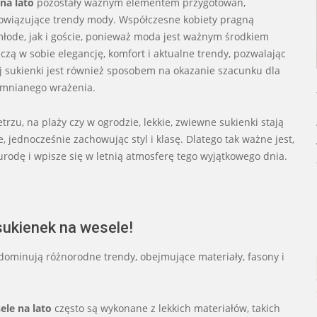
na lato
pozostały ważnym elementem przygotowań,
 obowiązujące trendy mody. Współczesne kobiety pragną
łode, jak i goście, ponieważ moda jest ważnym środkiem
czą w sobie elegancję, komfort i aktualne trendy, pozwalając
j sukienki jest również sposobem na okazanie szacunku dla
pomnianego wrażenia.
rzu, na plaży czy w ogrodzie, lekkie, zwiewne sukienki stają
 jednocześnie zachowując styl i klasę. Dlatego tak ważne jest,
h urodę i wpisze się w letnią atmosferę tego wyjątkowego dnia.
sukienek na wesele!
dominują różnorodne trendy, obejmujące materiały, fasony i
le na lato
często są wykonane z lekkich materiałów, takich