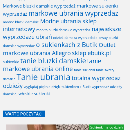
markowe sukienki
Markowe bluzki damskie wyprzedaż
markowe ubrania wyprzedaż
wyprzedaż
Modne ubrania sklep
modne bluzki damskie
internetowy
największe
mohito bluzki damskie wyprzedaż
wyprzedaże ubrań
odzież damska wyprzedaże
orsay bluzki
o sukienkach z Butik
Outlet
damskie wyprzedaż
markowe ubrania Allegro
sklep ebutik.pl
tanie bluzki damskie
tanie
sukienkie
markowe ubrania online
tanie sukienki
tanie swetry
Tanie ubrania
totalna wyprzedaż
damskie
odzieży
wyglądaj pięknie dzięki sukienkom z Butik
wyprzedaż odzieży
włoskie sukienki
damskiej
WARTO POCZYTAĆ:
Sukienki na co dzień