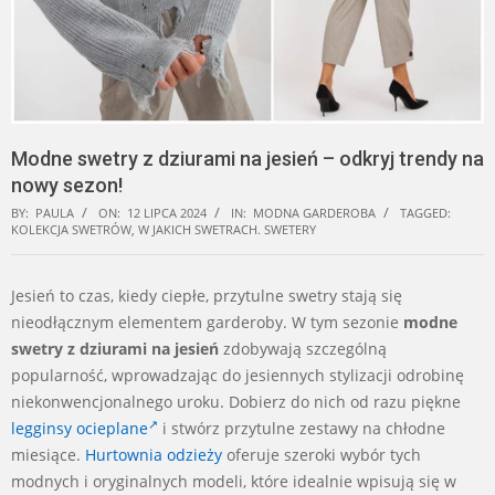
Modne swetry z dziurami na jesień – odkryj trendy na
nowy sezon!
BY:
PAULA
ON:
12 LIPCA 2024
IN:
MODNA GARDEROBA
TAGGED:
KOLEKCJA SWETRÓW
,
W JAKICH SWETRACH. SWETERY
Jesień to czas, kiedy ciepłe, przytulne swetry stają się
nieodłącznym elementem garderoby. W tym sezonie
modne
swetry z dziurami na jesień
zdobywają szczególną
popularność, wprowadzając do jesiennych stylizacji odrobinę
niekonwencjonalnego uroku. Dobierz do nich od razu piękne
legginsy ocieplane
i stwórz przytulne zestawy na chłodne
miesiące.
Hurtownia odzieży
oferuje szeroki wybór tych
modnych i oryginalnych modeli, które idealnie wpisują się w