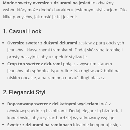
Modne swetry oversize z dziurami na jesień
to odważny
wybór, który może dodać charakteru jesiennym stylizacjom. Oto
kilka pomysłów, jak nosić je tej jesieni:
1. Casual Look
Oversize sweter z dużymi dziurami
zestaw z parą obcisłych
jeansów i klasycznymi trampkami. Dodaj skórzaną torebkę i
prosty naszyjnik, aby uzupełnić stylizację.
Crop top sweter z dziurami
połącz z wysokim stanem
jeansów lub spódnicą typu A-line. Na nogi wsadź botki na
niskim obcasie, a na ramiona narzuć długi płaszcz.
2. Elegancki Styl
Dopasowany sweter z delikatnymi wycięciami
noś z
ołówkową spódnicą i szpilkami. Dodaj elegancką biżuterię i
kopertówkę, aby uzyskać bardziej wyrafinowany wygląd.
Sweter z dziurami na ramionach
idealnie komponuje się z