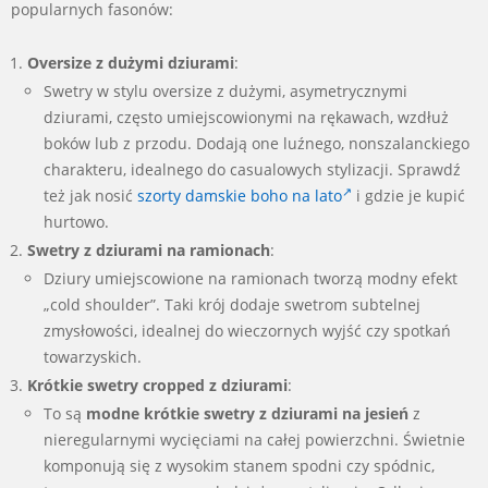
popularnych fasonów:
Oversize z dużymi dziurami
:
Swetry w stylu oversize z dużymi, asymetrycznymi
dziurami, często umiejscowionymi na rękawach, wzdłuż
boków lub z przodu. Dodają one luźnego, nonszalanckiego
charakteru, idealnego do casualowych stylizacji. Sprawdź
też jak nosić
szorty damskie boho na lato
i gdzie je kupić
hurtowo.
Swetry z dziurami na ramionach
:
Dziury umiejscowione na ramionach tworzą modny efekt
„cold shoulder”. Taki krój dodaje swetrom subtelnej
zmysłowości, idealnej do wieczornych wyjść czy spotkań
towarzyskich.
Krótkie swetry cropped z dziurami
:
To są
modne krótkie swetry z dziurami na jesień
z
nieregularnymi wycięciami na całej powierzchni. Świetnie
komponują się z wysokim stanem spodni czy spódnic,