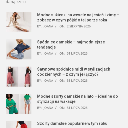
daną rzecz
Modne sukienki na wesele na jesień i zimę –
zobacz w czym pójść o tej porze roku
BY:
JOANA
ON:
2 SIERPNIA 2026
Spódnice damskie – najmodniejsze
tendencje
BY:
JOANA
ON:
31 LIPCA 2026
Satynowe spódnice midi w stylizacjach
codziennych – z czym je łączyć?
BY:
JOANA
ON:
31 LIPCA 2026
Modne szorty damskie na lato – idealne do
stylizacji na wakacje!
BY:
JOANA
ON:
31 LIPCA 2026
Szorty damskie popularne w tym roku