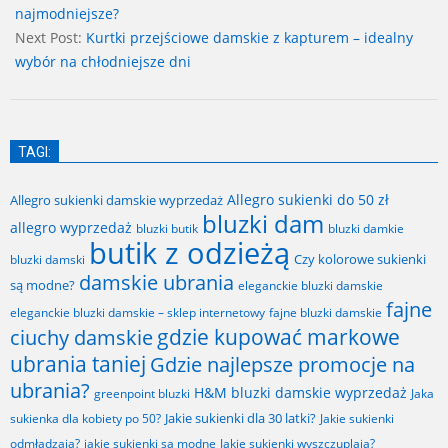
12
najmodniejsze?
Next Post:
Kurtki przejściowe damskie z kapturem – idealny
wybór na chłodniejsze dni
TAGI:
Allegro sukienki do 50 zł
Allegro sukienki damskie wyprzedaż
bluzki dam
allegro wyprzedaż
bluzki butik
bluzki damkie
butik z odzieżą
Czy kolorowe sukienki
bluzki damski
damskie ubrania
są modne?
eleganckie bluzki damskie
fajne
fajne bluzki damskie
eleganckie bluzki damskie – sklep internetowy
gdzie kupować markowe
ciuchy damskie
ubrania taniej
Gdzie najlepsze promocje na
ubrania?
H&M bluzki damskie wyprzedaż
greenpoint bluzki
Jaka
Jakie sukienki dla 30 latki?
sukienka dla kobiety po 50?
Jakie sukienki
odmładzają?
jakie sukienki są modne
Jakie sukienki wyszczuplają?