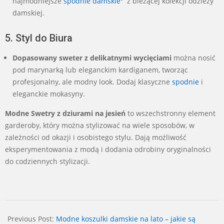
najmodniejsze
spodnie damskie
z bieżącej kolekcji odzieży
damskiej.
5. Styl do Biura
Dopasowany sweter z delikatnymi wycięciami
można nosić
pod marynarką lub eleganckim kardiganem, tworząc
profesjonalny, ale modny look. Dodaj klasyczne
spodnie
i
eleganckie mokasyny.
Modne Swetry z dziurami na jesień
to wszechstronny element
garderoby, który można stylizować na wiele sposobów, w
zależności od okazji i osobistego stylu. Dają możliwość
eksperymentowania z modą i dodania odrobiny oryginalności
do codziennych stylizacji.
2024-
07-
Previous Post:
Modne koszulki damskie na lato – jakie są