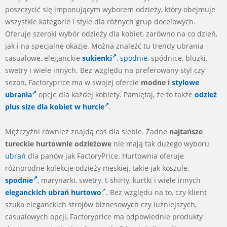
poszczycić się imponującym wyborem odzieży, który obejmuje
wszystkie kategorie i style dla różnych grup docelowych.
Oferuje szeroki wybór odzieży dla kobiet, zarówno na co dzień,
jak i na specjalne okazje. Można znaleźć tu trendy ubrania
casualowe, eleganckie
sukienki
,
spodnie
, spódnice, bluzki,
swetry i wiele innych. Bez względu na preferowany styl czy
sezon, Factoryprice ma w swojej ofercie
modne i
stylowe
ubrania
opcje dla każdej kobiety. Pamiętaj, że to także
odzież
plus size dla kobiet w hurcie
.
Mężczyźni również znajdą coś dla siebie. Żadne
najtańsze
tureckie hurtownie odzieżowe
nie mają tak dużego wyboru
ubrań
dla panów jak FactoryPrice. Hurtownia oferuje
różnorodne kolekcje odzieży męskiej, takie jak koszule,
spodnie
, marynarki, swetry, t-shirty, kurtki i wiele innych
eleganckich ubrań hurtowo
. Bez względu na to, czy klient
szuka eleganckich strojów biznesowych czy luźniejszych,
casualowych opcji, Factoryprice ma odpowiednie produkty