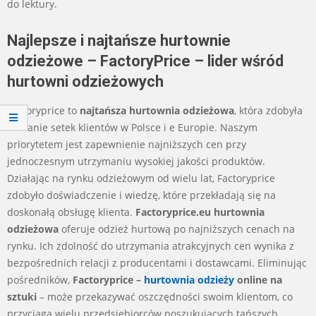
do lektury.
Najlepsze i najtańsze hurtownie
odzieżowe – FactoryPrice – lider wśród
hurtowni odzieżowych
Factoryprice to
najtańsza hurtownia odzieżowa
, która zdobyła
zaufanie setek klientów w Polsce i e Europie. Naszym
priorytetem jest zapewnienie najniższych cen przy
jednoczesnym utrzymaniu wysokiej jakości produktów.
Działając na rynku odzieżowym od wielu lat, Factoryprice
zdobyło doświadczenie i wiedzę, które przekładają się na
doskonałą obsługę klienta.
Factoryprice.eu
hurtownia
odzieżowa
oferuje odzież hurtową po najniższych cenach na
rynku. Ich zdolność do utrzymania atrakcyjnych cen wynika z
bezpośrednich relacji z producentami i dostawcami. Eliminując
pośredników,
Factoryprice –
hurtownia odzieży
online na
sztuki
– może przekazywać oszczędności swoim klientom, co
przyciąga wielu przedsiębiorców poszukujących tańszych