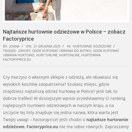
Najtańsze hurtownie odzieżowe w Polsce – zobacz
Factoryprice
BY:
JOANA
ON:
21 GRUDNIA 2025
IN:
HURTOWNIE ODZIEŻOWE
TAGGED:
24HURT
,
GDZIE KUPOWAĆ UBRANIA DO BUTIKU
,
GDZIE KUPOWAĆ
UBRANIA HURTOWO
,
HURT ONLINE
,
HURTONLINE
,
HURTOWNIA
FACTORYPRICE.EU
Czy marzysz o własnym sklepie z odzieżą, ale obawiasz się
wysokich kosztów zaopatrzenia? Szukasz miejsc, gdzie
znajdziesz najtańszą odzież hurtową w Polsce? Jeśli tak, to
dobrze trafiłeś! W dzisiejszym wpisie przedstawimy Ci ranking
najlepszych hurtowni odzieżowych w naszym kraju, a na
szczycie tej listy znajduje się jedna nazwa, która warta jest
Twojej uwagi – Factoryprice! Jeśli chodzi o
najtańsze hurtownie
odzieżowe
,
Factoryprice.eu
nie ma sobie równych. Zapraszamy