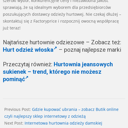
szeroki wybór, konkurencyjne ceny i niezawodna jakość
sprawiają, że są idealnym wyborem dla przedsiębiorców
poszukujących dostawcy odzieży hurtowej. Nie czekaj dłużej –
skontaktuj się z Factoryprice i rozpocznij owocną współpracę
już teraz!
Najtańsze hurtownie odziezowe – Zobacz też:
Hurt odzież włoska
– poznaj najlepsze marki
Przeczytaj również:
Hurtownia jeansowych
sukienek – trend, którego nie możesz
pominąć
2025-
12-
Previous Post:
Gdzie kupować ubrania – zobacz Butik online
21
czyli najlepszy sklep internetowy z odzieżą
Next Post:
Internetowa hurtownia odzieży damskiej