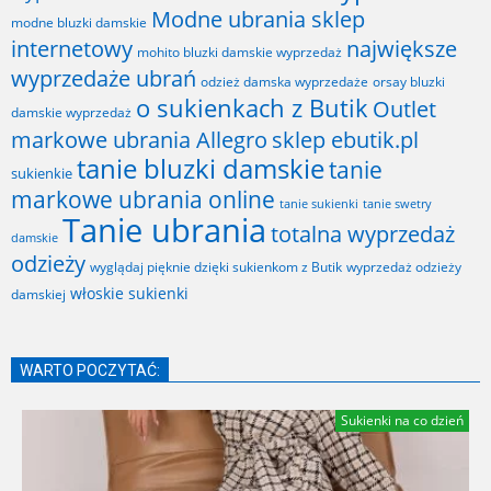
Modne ubrania sklep
modne bluzki damskie
internetowy
największe
mohito bluzki damskie wyprzedaż
wyprzedaże ubrań
odzież damska wyprzedaże
orsay bluzki
o sukienkach z Butik
Outlet
damskie wyprzedaż
markowe ubrania Allegro
sklep ebutik.pl
tanie bluzki damskie
tanie
sukienkie
markowe ubrania online
tanie sukienki
tanie swetry
Tanie ubrania
totalna wyprzedaż
damskie
odzieży
wyglądaj pięknie dzięki sukienkom z Butik
wyprzedaż odzieży
włoskie sukienki
damskiej
WARTO POCZYTAĆ:
Sukienki na co dzień