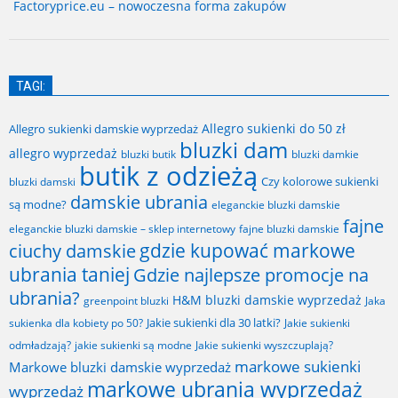
Factoryprice.eu – nowoczesna forma zakupów
TAGI:
Allegro sukienki do 50 zł
Allegro sukienki damskie wyprzedaż
bluzki dam
allegro wyprzedaż
bluzki butik
bluzki damkie
butik z odzieżą
Czy kolorowe sukienki
bluzki damski
damskie ubrania
są modne?
eleganckie bluzki damskie
fajne
fajne bluzki damskie
eleganckie bluzki damskie – sklep internetowy
gdzie kupować markowe
ciuchy damskie
ubrania taniej
Gdzie najlepsze promocje na
ubrania?
H&M bluzki damskie wyprzedaż
greenpoint bluzki
Jaka
Jakie sukienki dla 30 latki?
sukienka dla kobiety po 50?
Jakie sukienki
odmładzają?
jakie sukienki są modne
Jakie sukienki wyszczuplają?
markowe sukienki
Markowe bluzki damskie wyprzedaż
markowe ubrania wyprzedaż
wyprzedaż