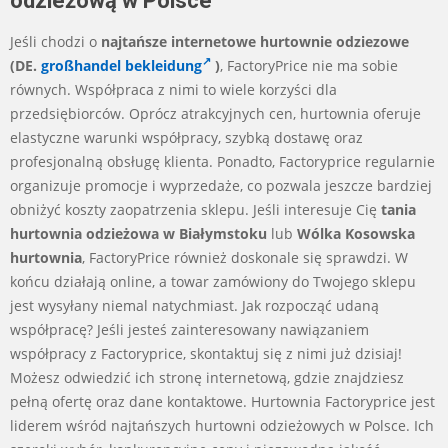
odzieżową w Polsce
Jeśli chodzi o
najtańsze internetowe hurtownie odziezowe
(DE.
großhandel bekleidung
)
, FactoryPrice nie ma sobie
równych. Współpraca z nimi to wiele korzyści dla
przedsiębiorców. Oprócz atrakcyjnych cen, hurtownia oferuje
elastyczne warunki współpracy, szybką dostawę oraz
profesjonalną obsługę klienta. Ponadto, Factoryprice regularnie
organizuje promocje i wyprzedaże, co pozwala jeszcze bardziej
obniżyć koszty zaopatrzenia sklepu. Jeśli interesuje Cię
tania
hurtownia odzieżowa w Białymstoku
lub
Wólka Kosowska
hurtownia
, FactoryPrice również doskonale się sprawdzi. W
końcu działają online, a towar zamówiony do Twojego sklepu
jest wysyłany niemal natychmiast. Jak rozpocząć udaną
współpracę? Jeśli jesteś zainteresowany nawiązaniem
współpracy z Factoryprice, skontaktuj się z nimi już dzisiaj!
Możesz odwiedzić ich stronę internetową, gdzie znajdziesz
pełną ofertę oraz dane kontaktowe. Hurtownia Factoryprice jest
liderem wśród najtańszych hurtowni odzieżowych w Polsce. Ich