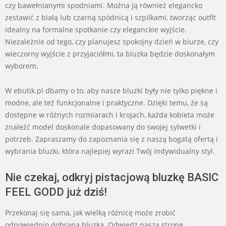
czy bawełnianymi spodniami. Można ją również elegancko
zestawić z białą lub czarną spódnicą i szpilkami, tworząc outfit
idealny na formalne spotkanie czy eleganckie wyjście.
Niezależnie od tego, czy planujesz spokojny dzień w biurze, czy
wieczorny wyjście z przyjaciółmi, ta bluzka będzie doskonałym
wyborem.
W ebutik.pl dbamy o to, aby nasze bluzki były nie tylko piękne i
modne, ale też funkcjonalne i praktyczne. Dzięki temu, że są
dostępne w różnych rozmiarach i krojach, każda kobieta może
znaleźć model doskonale dopasowany do swojej sylwetki i
potrzeb. Zapraszamy do zapoznania się z naszą bogatą ofertą i
wybrania bluzki, która najlepiej wyrazi Twój indywidualny styl.
Nie czekaj, odkryj pistacjową bluzkę BASIC
FEEL GODD już dziś!
Przekonaj się sama, jak wielką różnicę może zrobić
odpowiednio dobrana bluzka. Odwiedź naszą stronę