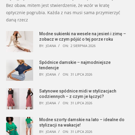
Bez obaw, mitem jest stwierdzenie, że wzór w kratę
optycznie pogrubia. Każda z nas musi sama przymierzyć
daną rzecz
Modne sukienki na wesele na jesień i zimę –
zobacz w czym pójść o tej porze roku
BY:
JOANA
ON:
2 SIERPNIA 2026
Spódnice damskie – najmodniejsze
tendencje
BY:
JOANA
ON:
31 LIPCA 2026
Satynowe spódnice midi w stylizacjach
codziennych – z czym je łączyć?
BY:
JOANA
ON:
31 LIPCA 2026
Modne szorty damskie na lato – idealne do
stylizacji na wakacje!
BY:
JOANA
ON:
31 LIPCA 2026