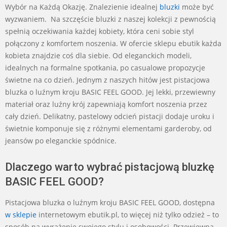
Wybór na Każdą Okazję. Znalezienie idealnej
bluzki
może być
wyzwaniem. Na szczęście bluzki z naszej kolekcji z pewnością
spełnią oczekiwania każdej kobiety, która ceni sobie styl
połączony z komfortem noszenia. W ofercie sklepu ebutik każda
kobieta znajdzie coś dla siebie. Od eleganckich modeli,
idealnych na formalne spotkania, po casualowe propozycje
świetne na co dzień. Jednym z naszych hitów jest pistacjowa
bluzka o luźnym kroju BASIC FEEL GOOD. Jej lekki, przewiewny
materiał oraz luźny krój zapewniają komfort noszenia przez
cały dzień. Delikatny, pastelowy odcień pistacji dodaje uroku i
świetnie komponuje się z różnymi elementami garderoby, od
jeansów po eleganckie spódnice.
Dlaczego warto wybrać pistacjową bluzkę
BASIC FEEL GOOD?
Pistacjowa bluzka o luźnym kroju BASIC FEEL GOOD, dostępna
w sklepie
internetowym ebutik.pl, to więcej niż tylko odzież – to
sposób na wyrażenie swojego stylu i osobowości. Przewiewna