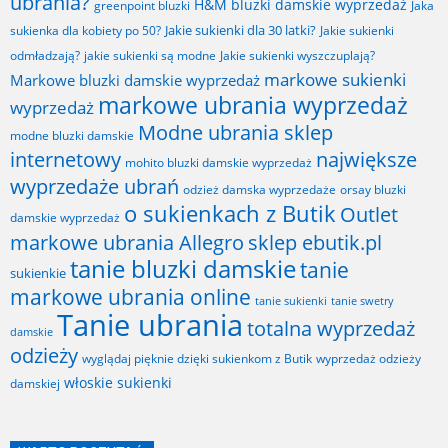
ubrania?
H&M bluzki damskie wyprzedaż
greenpoint bluzki
Jaka
Jakie sukienki dla 30 latki?
sukienka dla kobiety po 50?
Jakie sukienki
odmładzają?
jakie sukienki są modne
Jakie sukienki wyszczuplają?
markowe sukienki
Markowe bluzki damskie wyprzedaż
markowe ubrania wyprzedaż
wyprzedaż
Modne ubrania sklep
modne bluzki damskie
internetowy
największe
mohito bluzki damskie wyprzedaż
wyprzedaże ubrań
odzież damska wyprzedaże
orsay bluzki
o sukienkach z Butik
Outlet
damskie wyprzedaż
markowe ubrania Allegro
sklep ebutik.pl
tanie bluzki damskie
tanie
sukienkie
markowe ubrania online
tanie sukienki
tanie swetry
Tanie ubrania
totalna wyprzedaż
damskie
odzieży
wyglądaj pięknie dzięki sukienkom z Butik
wyprzedaż odzieży
włoskie sukienki
damskiej