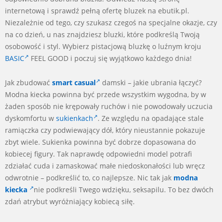
internetową i sprawdź pełną ofertę bluzek na ebutik.pl.
Niezależnie od tego, czy szukasz czegoś na specjalne okazje, czy
na co dzień, u nas znajdziesz bluzki, które podkreślą Twoją
osobowość i styl. Wybierz pistacjową bluzkę o luźnym kroju
BASIC
FEEL GOOD i poczuj się wyjątkowo każdego dnia!
Jak zbudować
smart casual
damski – jakie ubrania łączyć?
Modna kiecka powinna być przede wszystkim wygodna, by w
żaden sposób nie krępowały ruchów i nie powodowały uczucia
dyskomfortu w
sukienkach
. Ze względu na opadające stale
ramiączka czy podwiewający dół, który nieustannie pokazuje
zbyt wiele. Sukienka powinna być dobrze dopasowana do
kobiecej figury. Tak naprawdę odpowiedni model potrafi
zdziałać cuda i zamaskować małe niedoskonałości lub wręcz
odwrotnie – podkreślić to, co najlepsze. Nic tak jak
modna
kiecka
nie podkreśli Twego wdzięku, seksapilu. To bez dwóch
zdań atrybut wyróżniający kobiecą siłę.