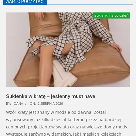
WARTO POCZYTAĆ:
Sukienki na co dzień
Sukienka w kratę – jesienny must have
BY:
JOANA
ON:
2 SIERPNIA 2026
Wzór kraty jest znany w modzie od dawna. Został
wylansowany już kilkadziesiąt lat temu przez najbardziej
cenionych projektantów świata oraz największe domy mody.
Występuje zarówno w damskich, jak i męskich kolekcjach.