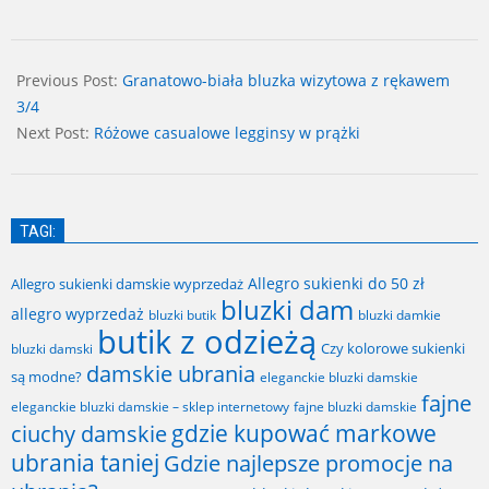
2024-
07-
Previous Post:
Granatowo-biała bluzka wizytowa z rękawem
02
3/4
Next Post:
Różowe casualowe legginsy w prążki
TAGI:
Allegro sukienki do 50 zł
Allegro sukienki damskie wyprzedaż
bluzki dam
allegro wyprzedaż
bluzki butik
bluzki damkie
butik z odzieżą
Czy kolorowe sukienki
bluzki damski
damskie ubrania
są modne?
eleganckie bluzki damskie
fajne
fajne bluzki damskie
eleganckie bluzki damskie – sklep internetowy
gdzie kupować markowe
ciuchy damskie
ubrania taniej
Gdzie najlepsze promocje na