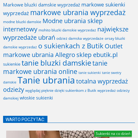
markowe sukienki
Markowe bluzki damskie wyprzedaż
markowe ubrania wyprzedaż
wyprzedaż
Modne ubrania sklep
modne bluzki damskie
internetowy
największe
mohito bluzki damskie wyprzedaż
wyprzedaże ubrań
odzież damska wyprzedaże
orsay bluzki
o sukienkach z Butik
Outlet
damskie wyprzedaż
markowe ubrania Allegro
sklep ebutik.pl
tanie bluzki damskie
tanie
sukienkie
markowe ubrania online
tanie sukienki
tanie swetry
Tanie ubrania
totalna wyprzedaż
damskie
odzieży
wyglądaj pięknie dzięki sukienkom z Butik
wyprzedaż odzieży
włoskie sukienki
damskiej
WARTO POCZYTAĆ:
Sukienki na co dzień