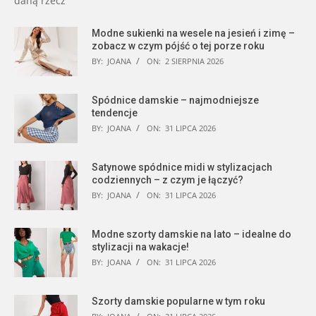
daną rzecz
Modne sukienki na wesele na jesień i zimę –
zobacz w czym pójść o tej porze roku
BY:
JOANA
ON:
2 SIERPNIA 2026
Spódnice damskie – najmodniejsze
tendencje
BY:
JOANA
ON:
31 LIPCA 2026
Satynowe spódnice midi w stylizacjach
codziennych – z czym je łączyć?
BY:
JOANA
ON:
31 LIPCA 2026
Modne szorty damskie na lato – idealne do
stylizacji na wakacje!
BY:
JOANA
ON:
31 LIPCA 2026
Szorty damskie popularne w tym roku