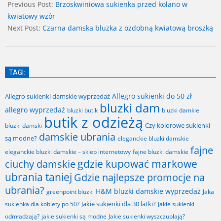
06-
Previous Post:
Brzoskwiniowa sukienka przed kolano w
19
kwiatowy wzór
Next Post:
Czarna damska bluzka z ozdobną kwiatową broszką
TAGI:
Allegro sukienki do 50 zł
Allegro sukienki damskie wyprzedaż
bluzki dam
allegro wyprzedaż
bluzki butik
bluzki damkie
butik z odzieżą
Czy kolorowe sukienki
bluzki damski
damskie ubrania
są modne?
eleganckie bluzki damskie
fajne
fajne bluzki damskie
eleganckie bluzki damskie – sklep internetowy
gdzie kupować markowe
ciuchy damskie
ubrania taniej
Gdzie najlepsze promocje na
ubrania?
H&M bluzki damskie wyprzedaż
greenpoint bluzki
Jaka
Jakie sukienki dla 30 latki?
sukienka dla kobiety po 50?
Jakie sukienki
odmładzają?
jakie sukienki są modne
Jakie sukienki wyszczuplają?