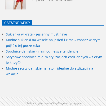
BY:
JOANA
ON:
31 LIPCA 2026
OSTATNIE WPISY
Sukienka w kratę – jesienny must have
Modne sukienki na wesele na jesień i zimę – zobacz w czym
pójść o tej porze roku
Spódnice damskie – najmodniejsze tendencje
Satynowe spódnice midi w stylizacjach codziennych – z czym
je łączyć?
Modne szorty damskie na lato – idealne do stylizacji na
wakacje!
© 2026 all rights reserved/wszelkie prawa zastrzeżone