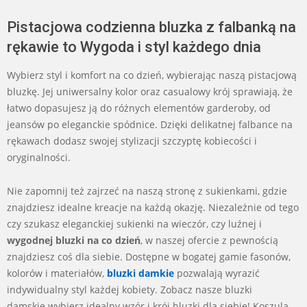
Pistacjowa codzienna bluzka z falbanką na
rękawie to Wygoda i styl każdego dnia
Wybierz styl i komfort na co dzień, wybierając naszą pistacjową
bluzkę. Jej uniwersalny kolor oraz casualowy krój sprawiają, że
łatwo dopasujesz ją do różnych elementów garderoby, od
jeansów po eleganckie spódnice. Dzięki delikatnej falbance na
rękawach dodasz swojej stylizacji szczyptę kobiecości i
oryginalności.
Nie zapomnij też zajrzeć na naszą stronę z sukienkami, gdzie
znajdziesz idealne kreacje na każdą okazję. Niezależnie od tego
czy szukasz eleganckiej sukienki na wieczór, czy luźnej i
wygodnej bluzki na co dzień
, w naszej ofercie z pewnością
znajdziesz coś dla siebie. Dostępne w bogatej gamie fasonów,
kolorów i materiałów,
bluzki damkie
pozwalają wyrazić
indywidualny styl każdej kobiety. Zobacz nasze bluzki
damskie wybierz idealny wzór i krój bluzki dla siebie! Koszula