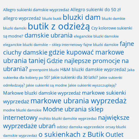
Allegro sukienki do 50 zł
Allegro sukienki damskie wyprzedaż
bluzki dam
allegro wyprzedaż
bluzki butik
bluzki damkie
butik z odzieżą
Czy kolorowe sukienki
bluzki damski
damskie ubrania
są modne?
eleganckie bluzki damskie
fajne
fajne bluzki damskie
eleganckie bluzki damskie – sklep internetowy
gdzie kupować markowe
ciuchy damskie
ubrania taniej
Gdzie najlepsze promocje na
ubrania?
H&M bluzki damskie wyprzedaż
greenpoint bluzki
Jaka
Jakie sukienki dla 30 latki?
sukienka dla kobiety po 50?
Jakie sukienki
odmładzają?
jakie sukienki są modne
Jakie sukienki wyszczuplają?
markowe sukienki
Markowe bluzki damskie wyprzedaż
markowe ubrania wyprzedaż
wyprzedaż
Modne ubrania sklep
modne bluzki damskie
internetowy
największe
mohito bluzki damskie wyprzedaż
wyprzedaże ubrań
odzież damska wyprzedaże
orsay bluzki
o sukienkach z Butik
Outlet
damskie wyprzedaż