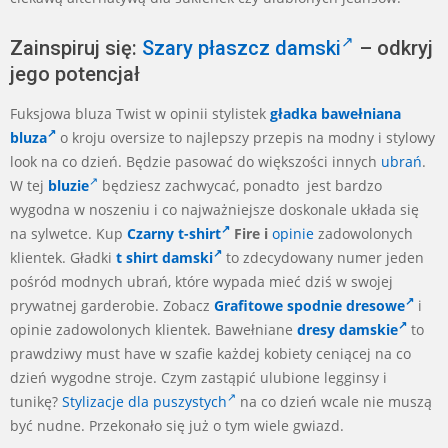
Zainspiruj się:
Szary płaszcz damski
– odkryj
jego potencjał
Fuksjowa bluza Twist w opinii stylistek
gładka bawełniana
bluza
o kroju oversize to najlepszy przepis na modny i stylowy
look na co dzień. Będzie pasować do większości innych
ubrań
.
W tej
bluzie
będziesz zachwycać, ponadto jest bardzo
wygodna w noszeniu i co najważniejsze doskonale układa się
na sylwetce. Kup
Czarny t-shirt
Fire i
opinie
zadowolonych
klientek. Gładki
t shirt damski
to zdecydowany numer jeden
pośród modnych ubrań, które wypada mieć dziś w swojej
prywatnej garderobie. Zobacz
Grafitowe spodnie dresowe
i
opinie zadowolonych klientek. Bawełniane
dresy damskie
to
prawdziwy must have w szafie każdej kobiety ceniącej na co
dzień wygodne stroje. Czym zastąpić ulubione legginsy i
tunikę?
Stylizacje dla puszystych
na co dzień wcale nie muszą
być nudne. Przekonało się już o tym wiele gwiazd.