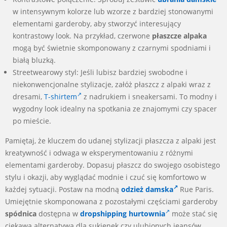
w intensywnym kolorze lub wzorze z bardziej stonowanymi
elementami garderoby, aby stworzyć interesujący
kontrastowy look. Na przykład, czerwone
płaszcze alpaka
mogą być świetnie skomponowany z czarnymi spodniami i
białą bluzką.
Streetwearowy styl: Jeśli lubisz bardziej swobodne i
niekonwencjonalne stylizacje, załóż płaszcz z alpaki wraz z
dresami,
T-shirtem
z nadrukiem i sneakersami. To modny i
wygodny look idealny na spotkania ze znajomymi czy spacer
po mieście.
Pamiętaj, że kluczem do udanej stylizacji płaszcza z alpaki jest
kreatywność i odwaga w eksperymentowaniu z różnymi
elementami garderoby. Dopasuj płaszcz do swojego osobistego
stylu i okazji, aby wyglądać modnie i czuć się komfortowo w
każdej sytuacji. Postaw na modną
odzież damska
Rue Paris.
Umiejętnie skomponowana z pozostałymi częściami garderoby
spódnica
dostępna w
dropshipping hurtownia
może stać się
ciekawą alternatywą dla sukienek czy ulubionych jeansów.