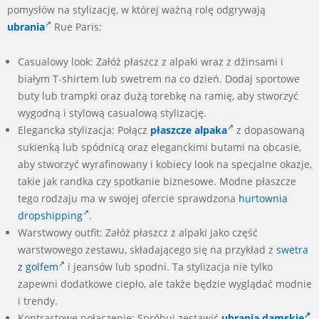
pomysłów na stylizację, w której ważną rolę odgrywają
ubrania
Rue Paris:
Casualowy look: Załóż płaszcz z alpaki wraz z dżinsami i
białym T-shirtem lub swetrem na co dzień. Dodaj sportowe
buty lub trampki oraz dużą torebkę na ramię, aby stworzyć
wygodną i stylową casualową stylizację.
Elegancka stylizacja: Połącz
płaszcze alpaka
z dopasowaną
sukienką lub spódnicą oraz eleganckimi butami na obcasie,
aby stworzyć wyrafinowany i kobiecy look na specjalne okazje,
takie jak randka czy spotkanie biznesowe. Modne płaszcze
tego rodzaju ma w swojej ofercie sprawdzona
hurtownia
dropshipping
.
Warstwowy outfit: Załóż płaszcz z alpaki jako część
warstwowego zestawu, składającego się na przykład z
swetra
z golfem
i jeansów lub spodni. Ta stylizacja nie tylko
zapewni dodatkowe ciepło, ale także będzie wyglądać modnie
i trendy.
Kontrastowe połączenie: Spróbuj zestawić
ubrania damskie