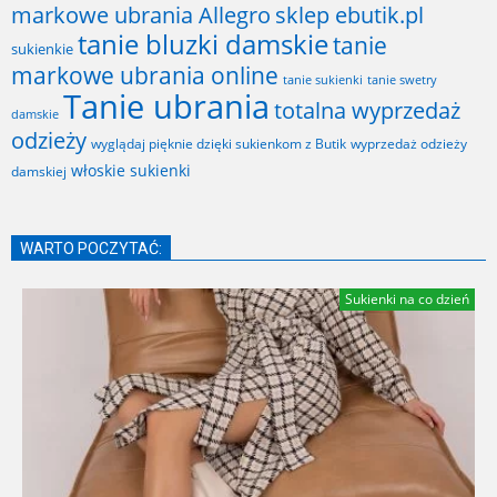
markowe ubrania Allegro
sklep ebutik.pl
tanie bluzki damskie
tanie
sukienkie
markowe ubrania online
tanie sukienki
tanie swetry
Tanie ubrania
totalna wyprzedaż
damskie
odzieży
wyglądaj pięknie dzięki sukienkom z Butik
wyprzedaż odzieży
włoskie sukienki
damskiej
WARTO POCZYTAĆ:
Sukienki na co dzień