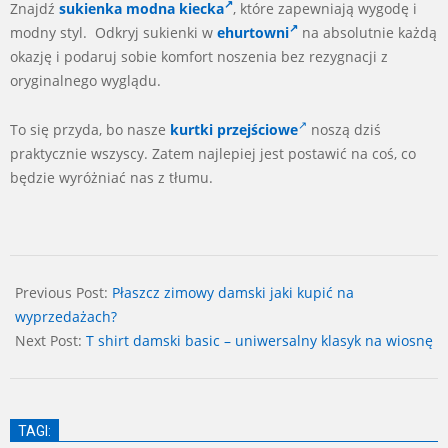
Znajdź
sukienka modna kiecka
, które zapewniają wygodę i
modny styl. Odkryj sukienki w
ehurtowni
na absolutnie każdą
okazję i podaruj sobie komfort noszenia bez rezygnacji z
oryginalnego wyglądu.
To się przyda, bo nasze
kurtki przejściowe
noszą dziś
praktycznie wszyscy. Zatem najlepiej jest postawić na coś, co
będzie wyróżniać nas z tłumu.
2024-
03-
Previous Post:
Płaszcz zimowy damski jaki kupić na
05
wyprzedażach?
Next Post:
T shirt damski basic – uniwersalny klasyk na wiosnę
TAGI: