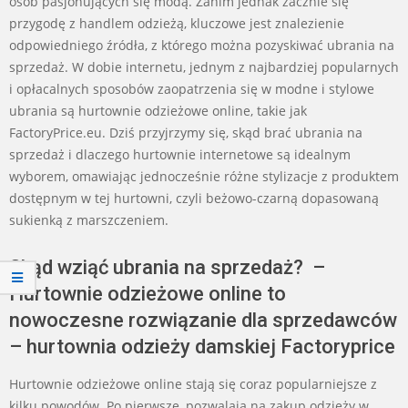
osób pasjonujących się modą. Zanim jednak zacznie się
przygodę z handlem odzieżą, kluczowe jest znalezienie
odpowiedniego źródła, z którego można pozyskiwać ubrania na
sprzedaż. W dobie internetu, jednym z najbardziej popularnych
i opłacalnych sposobów zaopatrzenia się w modne i stylowe
ubrania są hurtownie odzieżowe online, takie jak
FactoryPrice.eu. Dziś przyjrzymy się, skąd brać ubrania na
sprzedaż i dlaczego hurtownie internetowe są idealnym
wyborem, omawiając jednocześnie różne stylizacje z produktem
dostępnym w tej hurtowni, czyli beżowo-czarną dopasowaną
sukienką z marszczeniem.
Skąd wziąć ubrania na sprzedaż? –
Hurtownie odzieżowe online to
nowoczesne rozwiązanie dla sprzedawców
– hurtownia odzieży damskiej Factoryprice
Hurtownie odzieżowe online stają się coraz popularniejsze z
kilku powodów. Po pierwsze, pozwalają na zakup odzieży w