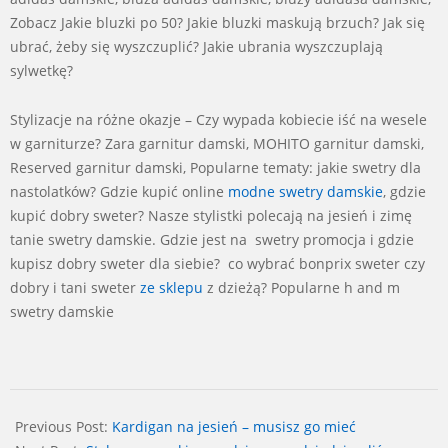
Zobacz Jakie bluzki po 50? Jakie bluzki maskują brzuch? Jak się
ubrać, żeby się wyszczuplić? Jakie ubrania wyszczuplają
sylwetkę?
Stylizacje na różne okazje – Czy wypada kobiecie iść na wesele
w garniturze? Zara garnitur damski, MOHITO garnitur damski,
Reserved garnitur damski, Popularne tematy: jakie swetry dla
nastolatków? Gdzie kupić online
modne swetry damskie
, gdzie
kupić dobry sweter? Nasze stylistki polecają na jesień i zimę
tanie swetry damskie. Gdzie jest na swetry promocja i gdzie
kupisz dobry sweter dla siebie? co wybrać bonprix sweter czy
dobry i tani sweter
ze sklepu
z dzieżą? Popularne h and m
swetry damskie
2025-
08-
Previous Post:
Kardigan na jesień – musisz go mieć