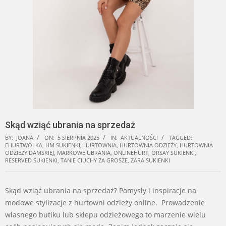
Skąd wziąć ubrania na sprzedaż
BY:
JOANA
ON:
5 SIERPNIA 2025
IN:
AKTUALNOŚCI
TAGGED:
EHURTWOLKA
,
HM SUKIENKI
,
HURTOWNIA
,
HURTOWNIA ODZIEŻY
,
HURTOWNIA
ODZIEŻY DAMSKIEJ
,
MARKOWE UBRANIA
,
ONLINEHURT
,
ORSAY SUKIENKI
,
RESERVED SUKIENKI
,
TANIE CIUCHY ZA GROSZE
,
ZARA SUKIENKI
Skąd wziąć ubrania na sprzedaż? Pomysły i inspiracje na
modowe stylizacje z hurtowni odzieży online. Prowadzenie
własnego butiku lub sklepu odzieżowego to marzenie wielu