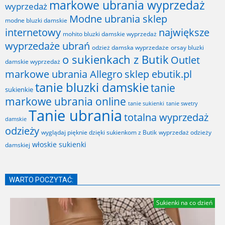
markowe ubrania wyprzedaż
wyprzedaż
Modne ubrania sklep
modne bluzki damskie
internetowy
największe
mohito bluzki damskie wyprzedaż
wyprzedaże ubrań
odzież damska wyprzedaże
orsay bluzki
o sukienkach z Butik
Outlet
damskie wyprzedaż
markowe ubrania Allegro
sklep ebutik.pl
tanie bluzki damskie
tanie
sukienkie
markowe ubrania online
tanie sukienki
tanie swetry
Tanie ubrania
totalna wyprzedaż
damskie
odzieży
wyglądaj pięknie dzięki sukienkom z Butik
wyprzedaż odzieży
włoskie sukienki
damskiej
WARTO POCZYTAĆ:
Sukienki na co dzień