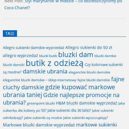
05
Next Post:
Styl marynarski w modzie – co odziedziczyliśmy po
Coco Chanel?
TAGI:
Allegro sukienki do 50 zł
Allegro sukienki damskie wyprzedaż
bluzki dam
allegro wyprzedaż
bluzki butik
bluzki damkie
butik z odzieżą
Czy kolorowe sukienki
bluzki damski
damskie ubrania
są modne?
eleganckie bluzki damskie
fajne
fajne bluzki damskie
eleganckie bluzki damskie – sklep internetowy
gdzie kupować markowe
ciuchy damskie
ubrania taniej
Gdzie najlepsze promocje na
ubrania?
H&M bluzki damskie wyprzedaż
greenpoint bluzki
Jaka
Jakie sukienki dla 30 latki?
sukienka dla kobiety po 50?
Jakie sukienki
odmładzają?
jakie sukienki są modne
Jakie sukienki wyszczuplają?
markowe sukienki
Markowe bluzki damskie wyprzedaż