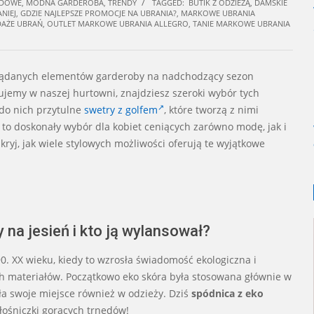
ODOWE
,
MODNA GARDEROBA
,
TRENDY
TAGGED:
BUTIK Z ODZIEŻĄ
,
DAMSKIE
NIEJ
,
GDZIE NAJLEPSZE PROMOCJE NA UBRANIA?
,
MARKOWE UBRANIA
DAŻE UBRAŃ
,
OUTLET MARKOWE UBRANIA ALLEGRO
,
TANIE MARKOWE UBRANIA
ożądanych elementów garderoby na nadchodzący sezon
tujemy w naszej hurtowni, znajdziesz szeroki wybór tych
 do nich przytulne
swetry z golfem
, które tworzą z nimi
y to doskonały wybór dla kobiet ceniących zarówno modę, jak i
dkryj, jak wiele stylowych możliwości oferują te wyjątkowe
 na jesień i kto ją wylansował?
90. XX wieku, kiedy to wzrosła świadomość ekologiczna i
ch materiałów. Początkowo eko skóra była stosowana głównie w
zła swoje miejsce również w odzieży. Dziś
spódnica z eko
łośniczki gorących trnedów!