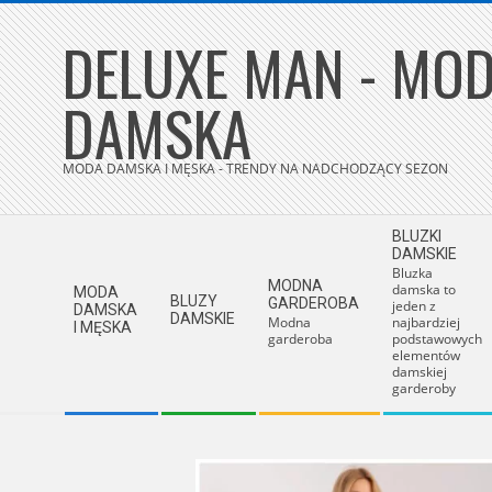
Skip
DELUXE MAN - MOD
to
content
DAMSKA
MODA DAMSKA I MĘSKA - TRENDY NA NADCHODZĄCY SEZON
Secondary
BLUZKI
Navigation
DAMSKIE
Bluzka
Menu
MODNA
damska to
MODA
BLUZY
GARDEROBA
jeden z
DAMSKA
DAMSKIE
Modna
najbardziej
I MĘSKA
garderoba
podstawowych
elementów
damskiej
garderoby