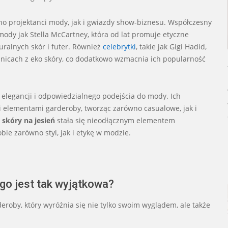
wno projektanci mody, jak i gwiazdy show-biznesu. Współczesny
ody jak Stella McCartney, która od lat promuje etyczne
uralnych skór i futer. Również
celebrytki
, takie jak Gigi Hadid,
dnicach z eko skóry, co dodatkowo wzmacnia ich popularność
legancji i odpowiedzialnego podejścia do mody. Ich
i elementami garderoby, tworząc zarówno casualowe, jak i
 skóry na jesień
stała się nieodłącznym elementem
obie zarówno styl, jak i etykę w modzie.
ego jest tak wyjątkowa?
roby, który wyróżnia się nie tylko swoim wyglądem, ale także