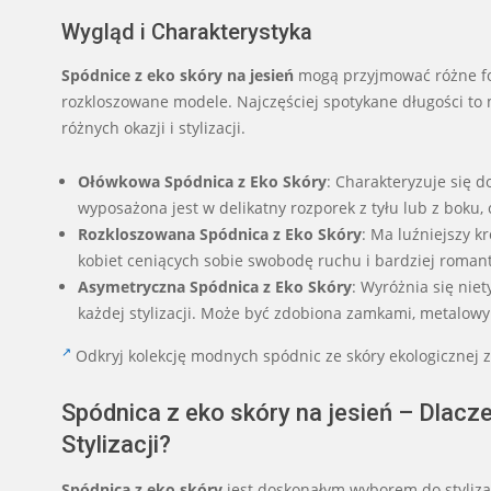
Wygląd i Charakterystyka
Spódnice z eko skóry na jesień
mogą przyjmować różne fo
rozkloszowane modele. Najczęściej spotykane długości to 
różnych okazji i stylizacji.
Ołówkowa Spódnica z Eko Skóry
: Charakteryzuje się 
wyposażona jest w delikatny rozporek z tyłu lub z boku,
Rozkloszowana Spódnica z Eko Skóry
: Ma luźniejszy kr
kobiet ceniących sobie swobodę ruchu i bardziej romant
Asymetryczna Spódnica z Eko Skóry
: Wyróżnia się nie
każdej stylizacji. Może być zdobiona zamkami, metalow
Odkryj kolekcję modnych spódnic ze skóry ekologicznej z 
Spódnica z eko skóry na jesień – Dlacz
Stylizacji?
Spódnica z eko skóry
jest doskonałym wyborem do styliza