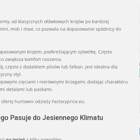
rmy, od klasycznych ołówkowych krojów po bardziej
mini, midi i maxi, co pozwala na dopasowanie spódnicy do
dopasowanym krojem, podkreślającym sylwetkę. Często
 co zwiększa komfort noszenia.
ój, często z dodatkiem plisów lub falban. Jest idealna dla
yczny styl.
typowymi cięciami i nierównymi brzegami, dodając charakteru
ymi detalami lub paskami.
oferty hurtowni odzieży Factoryprice.eu.
ego Pasuje do Jesiennego Klimatu
cji
na jesień
z kilku powodów: