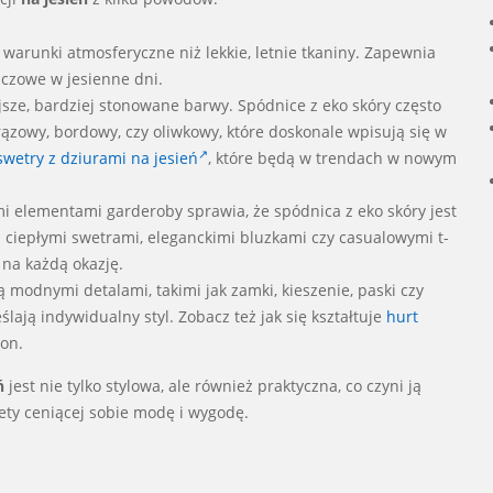
a warunki atmosferyczne niż lekkie, letnie tkaniny. Zapewnia
uczowe w jesienne dni.
ejsze, bardziej stonowane barwy. Spódnice z eko skóry często
rązowy, bordowy, czy oliwkowy, które doskonale wpisują się w
wetry z dziurami na jesień
, które będą w trendach w nowym
mi elementami garderoby sprawia, że spódnica z eko skóry jest
 ciepłymi swetrami, eleganckimi bluzkami czy casualowymi t-
 na każdą okazję.
ą modnymi detalami, takimi jak zamki, kieszenie, paski czy
lają indywidualny styl. Zobacz też jak się kształtuje
hurt
on.
ń
jest nie tylko stylowa, ale również praktyczna, co czyni ją
ty ceniącej sobie modę i wygodę.