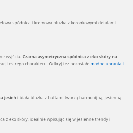
melowa spódnica i kremowa bluzka z koronkowymi detalami
rne wyjścia.
Czarna asymetryczna spódnica z eko skóry na
zacji ostrego charakteru. Odkryj też pozostałe
modne ubrania i
a jesień
i biała bluzka z haftami tworzą harmonijną, jesienną
a z eko skóry, idealnie wpisując się w jesienne trendy i