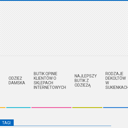
BUTIK OPINIE
RODZAJE
NAJLEPSZY
ODZIEŻ
KLIENTÓW O
DEKOLTÓW
BUTIK Z
DAMSKA
SKLEPACH
W
ODZIEŻĄ
INTERNETOWYCH
SUKIENKAC
TAGI: