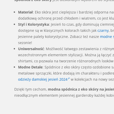
Materiał
: Eko skóra jest cieplejsza i bardziej odporna n
dodatkową ochronę przed chłodem i wiatrem, co jest kl
Styl i Kolorystyka
: Jesień to czas, gdy dominują ciemni
dostępne są w klasycznych kolorach takich jak
czarny
, b
jesienne palety kolorystyczne. Zobacz też nasze
modne s
sezonie!
Uniwersalność
: Możliwość łatwego zestawienia z różny
wszechstronnym elementem stylizacji. Można ją łączyć z
shirtami, co pozwala na tworzenie różnorodnych looków
Modne Detale
: Spódnice z eko skóry często ozdobione s
metalowe sprzączki, które dodają im charakteru i podkreś
odzieży damskiej jesień 2024
w kolekcjach na nowy sez
Dzięki tym cechom,
modna spódnica z eko skóry na jesie
nieodłącznym elementem jesiennej garderoby każdej kobie