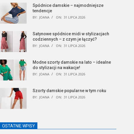
Spódnice damskie – najmodniejsze
tendencje
BY:
JOANA
ON:
31 LIPCA 2026
Satynowe spódnice midi w stylizacjach
codziennych – z czym je łączyć?
BY:
JOANA
ON:
31 LIPCA 2026
Modne szorty damskie na lato – idealne
do stylizacji na wakacje!
BY:
JOANA
ON:
31 LIPCA 2026
Szorty damskie popularne w tym roku
BY:
JOANA
ON:
31 LIPCA 2026
OSTATNIE WPISY