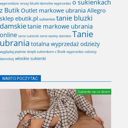
o sukienkach
wyprzedaże
orsay bluzki damskie wyprzedaż
z Butik
Outlet markowe ubrania Allegro
tanie bluzki
sklep ebutik.pl
sukienkie
damskie
tanie markowe ubrania
Tanie
online
tanie sukienki
tanie swetry damskie
ubrania
totalna wyprzedaż odzieży
wyglądaj pięknie dzięki sukienkom z Butik
wyprzedaż odzieży
włoskie sukienki
damskiej
WARTO POCZYTAĆ:
Sukienki na co dzień