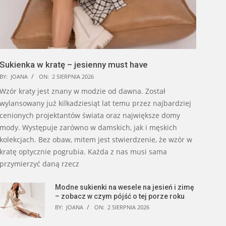
Sukienka w kratę – jesienny must have
BY:
JOANA
ON:
2 SIERPNIA 2026
Wzór kraty jest znany w modzie od dawna. Został
wylansowany już kilkadziesiąt lat temu przez najbardziej
cenionych projektantów świata oraz największe domy
mody. Występuje zarówno w damskich, jak i męskich
kolekcjach. Bez obaw, mitem jest stwierdzenie, że wzór w
kratę optycznie pogrubia. Każda z nas musi sama
przymierzyć daną rzecz
Modne sukienki na wesele na jesień i zimę
– zobacz w czym pójść o tej porze roku
BY:
JOANA
ON:
2 SIERPNIA 2026