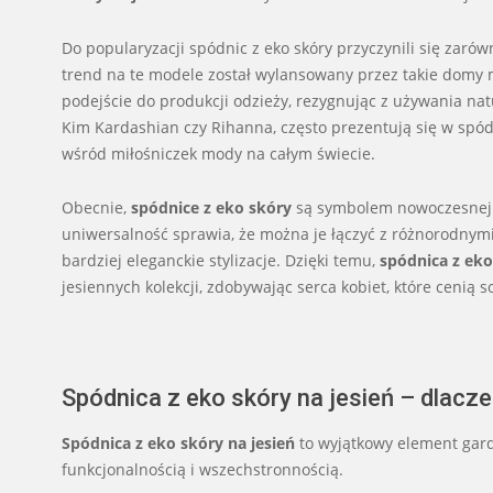
Do popularyzacji spódnic z eko skóry przyczynili się zaró
trend na te modele został wylansowany przez takie domy m
podejście do produkcji odzieży, rezygnując z używania nat
Kim Kardashian czy Rihanna, często prezentują się w spó
wśród miłośniczek mody na całym świecie.
Obecnie,
spódnice z eko skóry
są symbolem nowoczesnej e
uniwersalność sprawia, że można je łączyć z różnorodnym
bardziej eleganckie stylizacje. Dzięki temu,
spódnica z eko
jesiennych kolekcji, zdobywając serca kobiet, które cenią s
Spódnica z eko skóry na jesień – dlacz
Spódnica z eko skóry na jesień
to wyjątkowy element garde
funkcjonalnością i wszechstronnością.