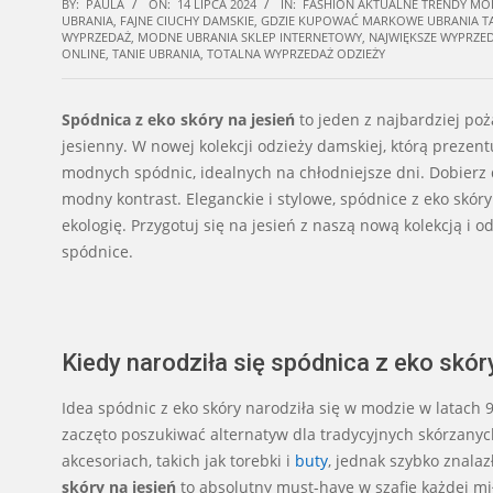
BY:
PAULA
ON:
14 LIPCA 2024
IN:
FASHION AKTUALNE TRENDY M
UBRANIA
,
FAJNE CIUCHY DAMSKIE
,
GDZIE KUPOWAĆ MARKOWE UBRANIA TA
WYPRZEDAŻ
,
MODNE UBRANIA SKLEP INTERNETOWY
,
NAJWIĘKSZE WYPRZE
ONLINE
,
TANIE UBRANIA
,
TOTALNA WYPRZEDAŻ ODZIEŻY
Spódnica z eko skóry na jesień
to jeden z najbardziej p
jesienny. W nowej kolekcji odzieży damskiej, którą prezen
modnych spódnic, idealnych na chłodniejsze dni. Dobierz
modny kontrast. Eleganckie i stylowe, spódnice z eko skór
ekologię. Przygotuj się na jesień z naszą nową kolekcją i o
spódnice.
Kiedy narodziła się spódnica z eko skóry
Idea spódnic z eko skóry narodziła się w modzie w latach 
zaczęto poszukiwać alternatyw dla tradycyjnych skórzany
akcesoriach, takich jak torebki i
buty
, jednak szybko znala
skóry na jesień
to absolutny must-have w szafie każdej mi