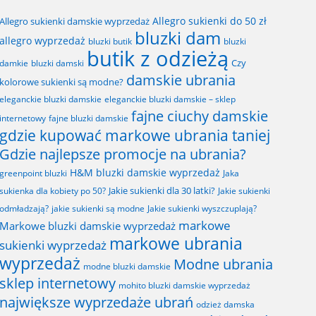
Allegro sukienki do 50 zł
Allegro sukienki damskie wyprzedaż
bluzki dam
allegro wyprzedaż
bluzki butik
bluzki
butik z odzieżą
Czy
bluzki damski
damkie
damskie ubrania
kolorowe sukienki są modne?
eleganckie bluzki damskie
eleganckie bluzki damskie – sklep
fajne ciuchy damskie
fajne bluzki damskie
internetowy
gdzie kupować markowe ubrania taniej
Gdzie najlepsze promocje na ubrania?
H&M bluzki damskie wyprzedaż
greenpoint bluzki
Jaka
Jakie sukienki dla 30 latki?
sukienka dla kobiety po 50?
Jakie sukienki
odmładzają?
jakie sukienki są modne
Jakie sukienki wyszczuplają?
markowe
Markowe bluzki damskie wyprzedaż
markowe ubrania
sukienki wyprzedaż
wyprzedaż
Modne ubrania
modne bluzki damskie
sklep internetowy
mohito bluzki damskie wyprzedaż
największe wyprzedaże ubrań
odzież damska