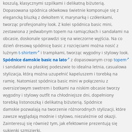
koszulą, klasycznymi szpilkami i delikatną biżuterią.
Dopasowana spódnica ołówkowa świetnie komponuje się z
elegancką bluzką z dekoltem V, marynarką i czółenkami,
tworząc profesjonalny look. Z kolei spódnica basic mini,
zestawiona z jedwabnym topem na ramiączkach i sandałami na
obcasie, doskonale sprawdzi się na wieczorne wyjścia. Na co
dzień dresową spódnicę basic z rozcięciami można nosić z
luźnym
t-shirtem
i trampkami, tworząc wygodny i stylowy look.
Spódnice damskie basic na lato
z dopasowanym crop
topem
i sandałami na płaskiej podeszwie to idealna letnia, casualowa
stylizacja, którą można uzupełnić kapeluszem i torebką na
ramię. Natomiast spódnica basic mini w połączeniu z
oversize’owym swetrem i botkami na niskim obcasie tworzy
wygodny i stylowy outfit na chłodniejsze dni, dopełniony
torebką listonoszką i delikatną biżuterią. Spódnice
damskie pozwalają na tworzenie różnorodnych stylizacji, które
zawsze wyglądają modnie i stylowo, niezależnie od okazji.
Zainteresuj się również tym, jak efektownie prezentują się
sukienki szmizjerki.