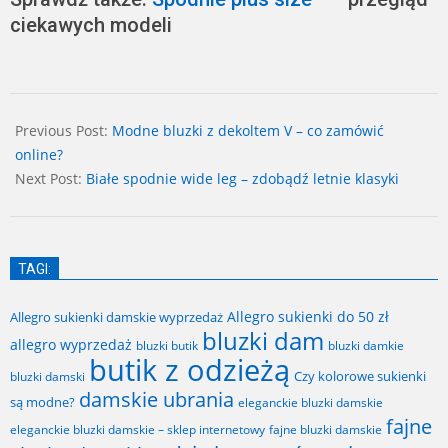
ciekawych modeli
2024-
06-
Previous Post:
Modne bluzki z dekoltem V – co zamówić
11
online?
Next Post:
Białe spodnie wide leg – zdobądź letnie klasyki
TAGI:
Allegro sukienki do 50 zł
Allegro sukienki damskie wyprzedaż
bluzki dam
allegro wyprzedaż
bluzki butik
bluzki damkie
butik z odzieżą
Czy kolorowe sukienki
bluzki damski
damskie ubrania
są modne?
eleganckie bluzki damskie
fajne
fajne bluzki damskie
eleganckie bluzki damskie – sklep internetowy