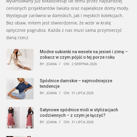
wylansowany już kilkadziesiąt lat temu przez najbardziej
cenionych projektantów świata oraz największe domy mody.
Występuje zarówno w damskich, jak i męskich kolekcjach.
Bez obaw, mitem jest stwierdzenie, że wzór w kratę
optycznie pogrubia. Każda z nas musi sama przymierzyć
daną rzecz
Modne sukienki na wesele na jesień i zimę –
zobacz w czym pójść o tej porze roku
BY:
JOANA
ON:
2 SIERPNIA 2026
Spódnice damskie – najmodniejsze
tendencje
BY:
JOANA
ON:
31 LIPCA 2026
Satynowe spódnice midi w stylizacjach
codziennych – z czym je łączyć?
BY:
JOANA
ON:
31 LIPCA 2026