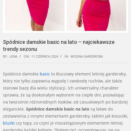
Spódnice damskie basic na lato – najciekawsze
trendy sezonu
BY:
LENA
ON:
11 CZERWCA 2024
IN:
MODNA GARDEROBA
Spódnice damskie
basic
to kluczowy element letniej garderoby,
który nie tylko zapewnia wygodę
i
swobodę ruchów, ale także
stanowi bazę dla wielu stylizacji. Ich uniwersalny charakter
sprawia, że są doskonałym wyborem na ciepłe dni, pozwalając
na tworzenie różnorodnych looków, od casualowych po bardziej
eleganckie.
Spódnice damskie basic na lato
są łatwe do
zestawienia z innymi elementami garderoby, takimi jak koszulki,
bluzki
czy topy, co czyni je niezastąpionym elementem letniej
garderoby każdej kobiety. Dlatego też, przygotowując się na