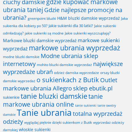
gdzie kupować markowe
ciuchy damskie
ubrania taniej
Gdzie najlepsze promocje na
ubrania?
H&M bluzki damskie wyprzedaż
greenpoint bluzki
Jaka
Jakie sukienki dla 30 latki?
sukienka dla kobiety po 50?
Jakie sukienki
odmładzają?
jakie sukienki są modne
Jakie sukienki wyszczuplają?
markowe sukienki
Markowe bluzki damskie wyprzedaż
markowe ubrania wyprzedaż
wyprzedaż
Modne ubrania sklep
modne bluzki damskie
internetowy
największe
mohito bluzki damskie wyprzedaż
wyprzedaże ubrań
odzież damska wyprzedaże
orsay bluzki
o sukienkach z Butik
Outlet
damskie wyprzedaż
markowe ubrania Allegro
sklep ebutik.pl
tanie bluzki damskie
tanie
sukienkie
markowe ubrania online
tanie sukienki
tanie swetry
Tanie ubrania
totalna wyprzedaż
damskie
odzieży
wyglądaj pięknie dzięki sukienkom z Butik
wyprzedaż odzieży
włoskie sukienki
damskiej