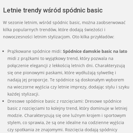
Letnie trendy wśród spódnic basic
W sezonie letnim, wśród spódnic basic, można zaobserwować
kilka popularnych trendów, które dodają świeżości i
nowoczesności letnim stylizacjom. Oto kilka przykładów:
Prążkowane spódnice midi:
Spódnice damskie basic na lato
midi z prążkami to wyjątkowy trend, który pozwala na
połączenie elegancji z lekkością letnich dni. Charakteryzują
się one pionowymi paskami, które wydłużają sylwetkę i
nadają jej proporcje. Te spódnice są doskonałym wyborem
na wieczorne wyjścia czy letnie imprezy, dodając stylu i szyku
każdej stylizacji.
Dresowe spódnice basic z rozcięciami: Dresowe spódnice
basic z rozcięciami to kolejny trend, który dominuje w letniej
modzie. Charakteryzują się one luźnym krojem i sportowym
stylem, co sprawia, że są one idealne na codzienne wyjścia
czy spotkania ze znajomymi. Rozcięcia dodają spódnicy