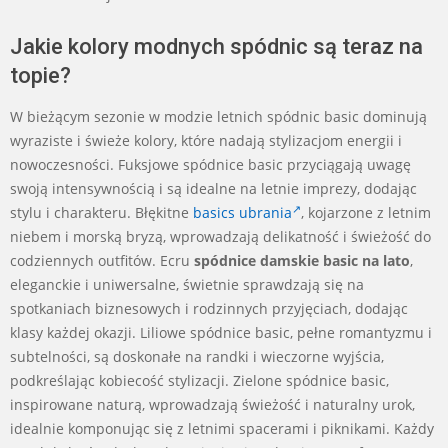
Jakie kolory modnych spódnic są teraz na
topie?
W bieżącym sezonie w modzie letnich spódnic basic dominują
wyraziste i świeże kolory, które nadają stylizacjom energii i
nowoczesności. Fuksjowe spódnice basic przyciągają uwagę
swoją intensywnością i są idealne na letnie imprezy, dodając
stylu i charakteru. Błękitne
basics ubrania
, kojarzone z letnim
niebem i morską bryzą, wprowadzają delikatność i świeżość do
codziennych outfitów. Ecru
spódnice damskie basic na lato
,
eleganckie i uniwersalne, świetnie sprawdzają się na
spotkaniach biznesowych i rodzinnych przyjęciach, dodając
klasy każdej okazji. Liliowe spódnice basic, pełne romantyzmu i
subtelności, są doskonałe na randki i wieczorne wyjścia,
podkreślając kobiecość stylizacji. Zielone spódnice basic,
inspirowane naturą, wprowadzają świeżość i naturalny urok,
idealnie komponując się z letnimi spacerami i piknikami. Każdy