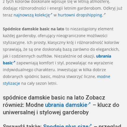
z tych kolorów doskonale wpisuje się w letnią atmosferę,
dodając różnorodności i energii letnim garderobom. Odkryj już
teraz
najnowszą kolekcję
w
hurtowni dropshipping.
Spódnice damskie basic na lato
to niezastąpiony element
każdej garderoby, oferujący nieograniczone możliwości
stylizacyjne. Ich prosty, klasyczny krój i różnorodność kolorów
sprawiają, że są one doskonałą bazą zarówno do eleganckich,
jak i codziennych outfitów. Niezależnie od okazji,
ubrania
basic
zapewniają komfort i styl, pozwalając na wyrażenie
indywidualnego charakteru. Inwestując w kilka dobrze
dobranych spódnic basic, można stworzyć liczne,
modne
stylizacje
na cały sezon letni.
spódnice damskie basic na lato Zobacz
również: Modne
ubrania damskie
– klucz do
uniwersalnej i stylowej garderoby
Sprawdź także:
Spodnie plus size
– przegląd