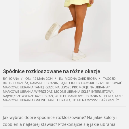
Spódnice rozkloszowane na różne okazje
BY:
JOANA
ON:
12 MAJA 2024
IN:
MODNA GARDEROBA
TAGGED:
BUTIK Z ODZIEŻĄ
,
DAMSKIE UBRANIA
,
FAJNE CIUCHY DAMSKIE
,
GDZIE KUPOWAĆ
MARKOWE UBRANIA TANIEJ
,
GDZIE NAJLEPSZE PROMOCJE NA UBRANIA?
,
MARKOWE UBRANIA WYPRZEDAŻ
,
MODNE UBRANIA SKLEP INTERNETOWY
,
NAJWIĘKSZE WYPRZEDAŻE UBRAŃ
,
OUTLET MARKOWE UBRANIA ALLEGRO
,
TANIE
MARKOWE UBRANIA ONLINE
,
TANIE UBRANIA
,
TOTALNA WYPRZEDAŻ ODZIEŻY
Jak wybrać dobre spódnice rozkloszowane? Na jakie kolory i
zdobienia najlepiej stawiać? Przekonajcie się jakie ubrania