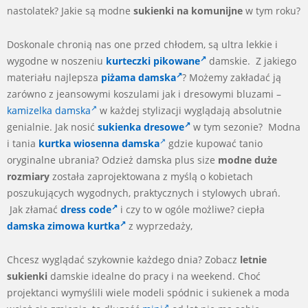
nastolatek? Jakie są modne
sukienki na komunijne
w tym roku?
Doskonale chronią nas one przed chłodem, są ultra lekkie i
wygodne w noszeniu
kurteczki pikowane
damskie. Z jakiego
materiału najlepsza
piżama damska
? Możemy zakładać ją
zarówno z jeansowymi koszulami jak i dresowymi bluzami –
kamizelka damska
w każdej stylizacji wyglądają absolutnie
genialnie. Jak nosić
sukienka dresowe
w tym sezonie? Modna
i tania
kurtka wiosenna damska
gdzie kupować tanio
oryginalne ubrania? Odzież damska plus size
modne duże
rozmiary
została zaprojektowana z myślą o kobietach
poszukujących wygodnych, praktycznych i stylowych ubrań.
Jak złamać
dress code
i czy to w ogóle możliwe? ciepła
damska zimowa kurtka
z wyprzedaży,
Chcesz wyglądać szykownie każdego dnia? Zobacz
letnie
sukienki
damskie idealne do pracy i na weekend. Choć
projektanci wymyślili wiele modeli spódnic i sukienek a moda