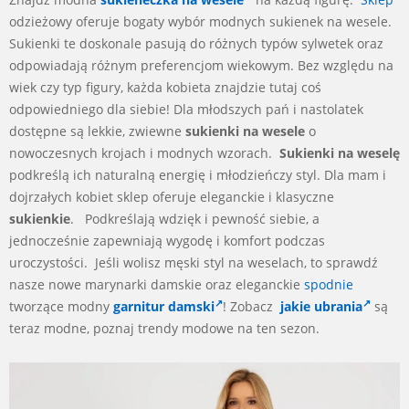
odzieżowy oferuje bogaty wybór modnych sukienek na wesele.
Sukienki te doskonale pasują do różnych typów sylwetek oraz
odpowiadają różnym preferencjom wiekowym. Bez względu na
wiek czy typ figury, każda kobieta znajdzie tutaj coś
odpowiedniego dla siebie! Dla młodszych pań i nastolatek
dostępne są lekkie, zwiewne
sukienki na wesele
o
nowoczesnych krojach i modnych wzorach.
Sukienki na weselę
podkreślą ich naturalną energię i młodzieńczy styl. Dla mam i
dojrzałych kobiet sklep oferuje eleganckie i klasyczne
sukienkie
.
Podkreślają wdzięk i pewność siebie, a
jednocześnie zapewniają wygodę i komfort podczas
uroczystości. Jeśli wolisz męski styl na weselach, to sprawdź
nasze nowe marynarki damskie oraz eleganckie
spodnie
tworzące modny
garnitur damski
! Zobacz
jakie ubrania
są
teraz modne, poznaj trendy modowe na ten sezon.