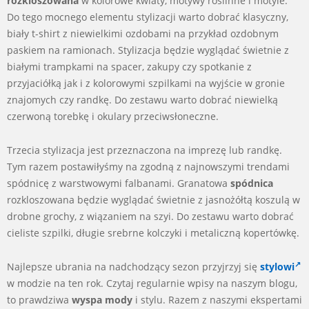
rozkloszowana
w kolorowe kwiaty, motywy roślinne i motyle.
Do tego mocnego elementu stylizacji warto dobrać klasyczny,
biały t-shirt z niewielkimi ozdobami na przykład ozdobnym
paskiem na ramionach. Stylizacja będzie wyglądać świetnie z
białymi trampkami na spacer, zakupy czy spotkanie z
przyjaciółką jak i z kolorowymi szpilkami na wyjście w gronie
znajomych czy randkę. Do zestawu warto dobrać niewielką
czerwoną torebkę i okulary przeciwsłoneczne.
Trzecia stylizacja jest przeznaczona na imprezę lub randkę.
Tym razem postawiłyśmy na zgodną z najnowszymi trendami
spódnicę z warstwowymi falbanami. Granatowa
spódnica
rozkloszowana będzie wyglądać świetnie z jasnożółtą koszulą w
drobne grochy, z wiązaniem na szyi. Do zestawu warto dobrać
cieliste szpilki, długie srebrne kolczyki i metaliczną kopertówkę.
Najlepsze ubrania na nadchodzący sezon przyjrzyj się
stylowi
w modzie na ten rok. Czytaj regularnie wpisy na naszym blogu,
to prawdziwa
wyspa mody
i stylu. Razem z naszymi ekspertami