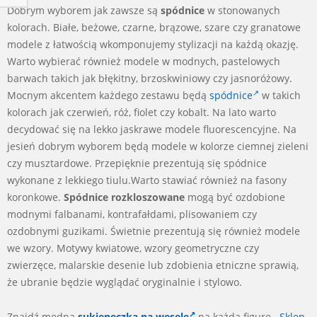
Dobrym wyborem jak zawsze są
spódnice
w stonowanych
kolorach. Białe, beżowe, czarne, brązowe, szare czy granatowe
modele z łatwością wkomponujemy stylizacji na każdą okazję.
Warto wybierać również modele w modnych, pastelowych
barwach takich jak błękitny, brzoskwiniowy czy jasnoróżowy.
Mocnym akcentem każdego zestawu będą
spódnice
w takich
kolorach jak czerwień, róż, fiolet czy kobalt. Na lato warto
decydować się na lekko jaskrawe modele fluorescencyjne. Na
jesień dobrym wyborem będą modele w kolorze ciemnej zieleni
czy musztardowe. Przepięknie prezentują się spódnice
wykonane z lekkiego tiulu.Warto stawiać również na fasony
koronkowe.
Spódnice rozkloszowane
mogą być ozdobione
modnymi falbanami, kontrafałdami, plisowaniem czy
ozdobnymi guzikami. Świetnie prezentują się również modele
we wzory. Motywy kwiatowe, wzory geometryczne czy
zwierzęce, malarskie desenie lub zdobienia etniczne sprawią,
że ubranie będzie wyglądać oryginalnie i stylowo.
Znajdź modna
sukieneczka na wesele
na każdą figurę.
Sklep