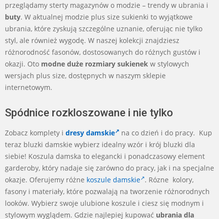
przeglądamy sterty magazynów o modzie – trendy w ubrania i
buty
. W aktualnej modzie plus size sukienki to wyjątkowe
ubrania, które zyskują szczególne uznanie, oferując nie tylko
styl, ale również wygodę. W naszej kolekcji znajdziesz
różnorodność fasonów, dostosowanych do różnych gustów i
okazji. Oto
modne duże rozmiary sukienek
w stylowych
wersjach plus size, dostępnych w naszym sklepie
internetowym.
Spódnice rozkloszowane i nie tylko
Zobacz komplety i
dresy damskie
na co dzień i do pracy. Kup
teraz bluzki damskie wybierz idealny wzór i krój bluzki dla
siebie! Koszula damska to elegancki i ponadczasowy element
garderoby, który nadaje się zarówno do pracy, jak i na specjalne
okazje. Oferujemy różne
koszule damskie
. Rózne kolory,
fasony i materiały, które pozwalają na tworzenie różnorodnych
looków. Wybierz swoje ulubione koszule i ciesz się modnym i
stylowym wyglądem. Gdzie najlepiej kupować
ubrania dla