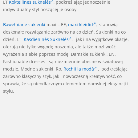
LT
Kokteilinės suknelės
, podkreślając jednocześnie
indywidualny styl noszącej je osoby.
Bawełniane sukienki
maxi – EE,
maxi kleidid
, stanowią
doskonałe rozwiązanie zarówno na co dzień. Sukienki na co
dzień, LT
Kasdieninės Suknelės
, jak i na wyjątkowe okazje,
oferują nie tylko wygodę noszenia, ale także możliwość
wyrażenia siebie poprzez modę. Damskie sukienki, EN.
Fashionable dresses są niezmiennie obecne w światowej
modzie. Modne sukienki Ro.
Rochii la modă
, podkreślając
zarówno klasyczny szyk, jak i nowoczesną kreatywność, co
sprawia, że są nieodłącznym elementem damskiej elegancji i
stylu.
2024-