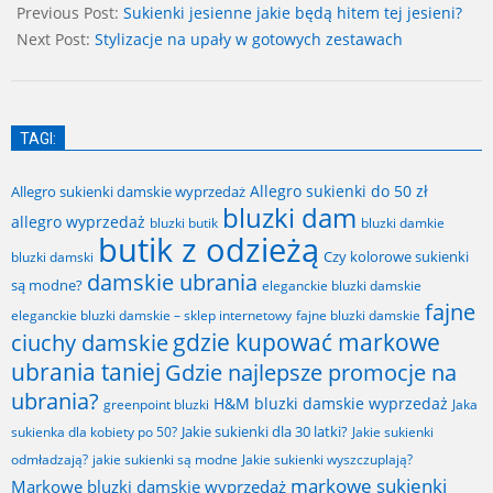
05-
Previous Post:
Sukienki jesienne jakie będą hitem tej jesieni?
12
Next Post:
Stylizacje na upały w gotowych zestawach
TAGI:
Allegro sukienki do 50 zł
Allegro sukienki damskie wyprzedaż
bluzki dam
allegro wyprzedaż
bluzki butik
bluzki damkie
butik z odzieżą
Czy kolorowe sukienki
bluzki damski
damskie ubrania
są modne?
eleganckie bluzki damskie
fajne
fajne bluzki damskie
eleganckie bluzki damskie – sklep internetowy
gdzie kupować markowe
ciuchy damskie
ubrania taniej
Gdzie najlepsze promocje na
ubrania?
H&M bluzki damskie wyprzedaż
greenpoint bluzki
Jaka
Jakie sukienki dla 30 latki?
sukienka dla kobiety po 50?
Jakie sukienki
odmładzają?
jakie sukienki są modne
Jakie sukienki wyszczuplają?
markowe sukienki
Markowe bluzki damskie wyprzedaż