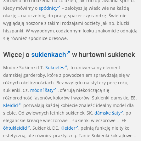
zarówno do chodzenia na co dzień, jak i do uprawiania sportu.
Kiedy mówimy o
spódnicy
– założysz ją właściwie na każdą
okazję – na uczelnię, do pracy, spacer czy randkę. Świetnie
wyglądają noszone z takimi rodzajami odzieży jak np. bluzki
hiszpanki. W wygodnym, codziennym looku znakomicie odnajdą
się również spódnice dresowe.
Więcej o
sukienkach
w hurtowni sukienek
Modne Sukienki LT.
Suknelės
, to uniwersalny element
damskiej garderoby, które z powodzeniem sprawdzają się w
różnych okolicznościach. Bez względu na styl czy porę roku,
sukienki, Cz.
módní šaty
, oferują niekończącą się
różnorodność fasonów, kolorów i wzorów. Sukienki damskie, EE.
Kleidid
pozwalają każdej kobiecie znaleźć idealny model dla
siebie. Od zwiewnych letnich sukienek, SK.
dámske šaty
, po
eleganckie kreacje wieczorowe – sukienki wieczorowe – EE
õhtukleidid
. Sukienki, DE.
Kleider
, pełnią funkcję nie tylko
estetyczną, ale również praktyczną. Tanie Sukienki koktajlowe –