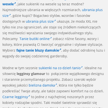
wesele
, j
akie sukienki na wesele są teraz modne?
Najmodniejsze ubrania w większych rozmiarach,
ubrania plus
size
, gdzie kupić? Bogactwo stylów, wzorów i fasonów
dostępnych w
ubrania plus size
ukazuje, że moda XXL nie
tylko nie zna ograniczeń, ale staje się źródłem niekończących
się możliwości wyrażania swojego indywidualnego stylu.
Polecamy
Tanie butiki online
zobacz różne fasony, wzory i
kolory, które pozwolą Ci tworzyć oryginalne i stylowe stylizacje.
Wybierz
fajne tanie bluzy damskie
, aby dodać odrobinę luzu i
wygody do swojej codziennej garderoby.
Modne w tym sezonie
sukienki na co dzień tanio
. Idealne na
siłownię
legginsy glamour
to połączenie wyjątkowego designu
i starannie przemyślanego projektu. Zobacz szeroki wybór
wysokiej jakości
bielizna damska
, która nie tylko będzie
podkreślać Twoje atuty, ale także zapewni komfort na co dzień.
Czarne legginsy
to jedne z najchętniej noszonych przez
kobiety rodzajów spodni. Taki model świetnie sprawdzi się