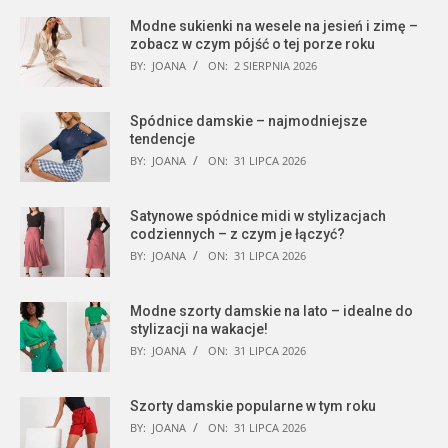
Modne sukienki na wesele na jesień i zimę –
zobacz w czym pójść o tej porze roku
BY:
JOANA
ON:
2 SIERPNIA 2026
Spódnice damskie – najmodniejsze
tendencje
BY:
JOANA
ON:
31 LIPCA 2026
Satynowe spódnice midi w stylizacjach
codziennych – z czym je łączyć?
BY:
JOANA
ON:
31 LIPCA 2026
Modne szorty damskie na lato – idealne do
stylizacji na wakacje!
BY:
JOANA
ON:
31 LIPCA 2026
Szorty damskie popularne w tym roku
BY:
JOANA
ON:
31 LIPCA 2026