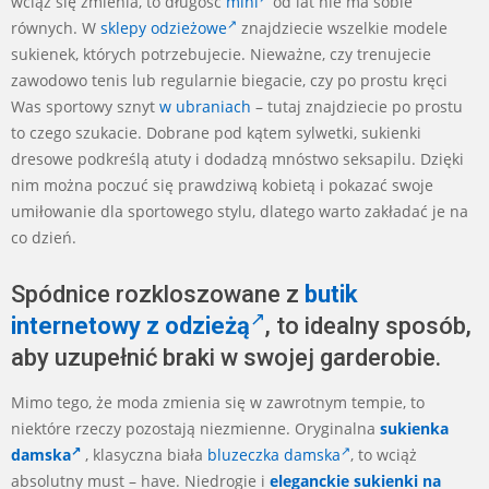
wciąż się zmienia, to długość
mini
od lat nie ma sobie
równych. W
sklepy odzieżowe
znajdziecie wszelkie modele
sukienek, których potrzebujecie. Nieważne, czy trenujecie
zawodowo tenis lub regularnie biegacie, czy po prostu kręci
Was sportowy sznyt
w ubraniach
– tutaj znajdziecie po prostu
to czego szukacie. Dobrane pod kątem sylwetki, sukienki
dresowe podkreślą atuty i dodadzą mnóstwo seksapilu. Dzięki
nim można poczuć się prawdziwą kobietą i pokazać swoje
umiłowanie dla sportowego stylu, dlatego warto zakładać je na
co dzień.
Spódnice rozkloszowane z
butik
internetowy z odzieżą
, to idealny sposób,
aby uzupełnić braki w swojej garderobie.
Mimo tego, że moda zmienia się w zawrotnym tempie, to
niektóre rzeczy pozostają niezmienne. Oryginalna
sukienka
damska
, klasyczna biała
bluzeczka damska
, to wciąż
absolutny must – have. Niedrogie i
eleganckie sukienki na