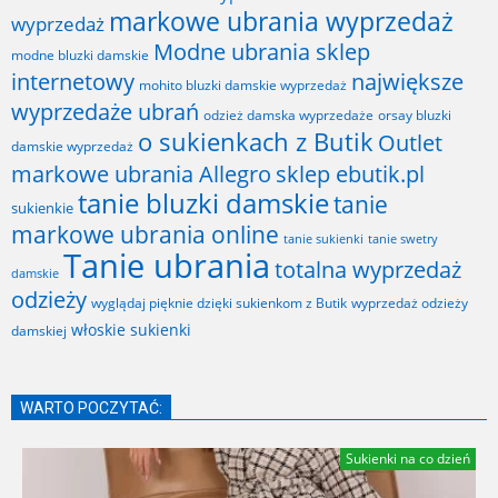
markowe ubrania wyprzedaż
wyprzedaż
Modne ubrania sklep
modne bluzki damskie
internetowy
największe
mohito bluzki damskie wyprzedaż
wyprzedaże ubrań
odzież damska wyprzedaże
orsay bluzki
o sukienkach z Butik
Outlet
damskie wyprzedaż
markowe ubrania Allegro
sklep ebutik.pl
tanie bluzki damskie
tanie
sukienkie
markowe ubrania online
tanie sukienki
tanie swetry
Tanie ubrania
totalna wyprzedaż
damskie
odzieży
wyglądaj pięknie dzięki sukienkom z Butik
wyprzedaż odzieży
włoskie sukienki
damskiej
WARTO POCZYTAĆ:
Sukienki na co dzień