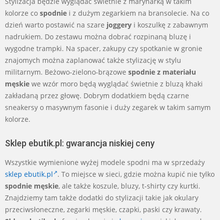
Stylizacja będzie wyglądać świetnie z marynarką w takim
kolorze co
spodnie
i z dużym zegarkiem na bransolecie. Na co
dzień warto postawić na szare
joggery
i koszulkę z zabawnym
nadrukiem. Do zestawu można dobrać rozpinaną bluzę i
wygodne trampki. Na spacer, zakupy czy spotkanie w gronie
znajomych można zaplanować także stylizację w stylu
militarnym. Beżowo-zielono-brązowe
spodnie z materiału
męskie
we wzór moro będą wyglądać świetnie z bluzą khaki
zakładaną przez głowę. Dobrym dodatkiem będą czarne
sneakersy o masywnym fasonie i duży zegarek w takim samym
kolorze.
Sklep ebutik.pl: gwarancja niskiej ceny
Wszystkie wymienione wyżej modele spodni ma w sprzedaży
sklep ebutik.pl
. To miejsce w sieci, gdzie można kupić nie tylko
spodnie męskie
, ale także koszule, bluzy, t-shirty czy kurtki.
Znajdziemy tam także dodatki do stylizacji takie jak okulary
przeciwsłoneczne, zegarki męskie, czapki, paski czy krawaty.