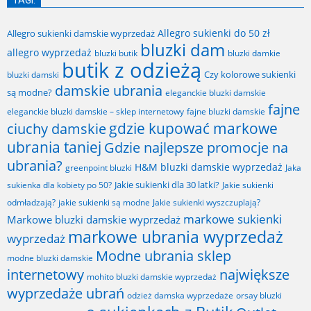
TAGI:
Allegro sukienki do 50 zł
Allegro sukienki damskie wyprzedaż
bluzki dam
allegro wyprzedaż
bluzki butik
bluzki damkie
butik z odzieżą
Czy kolorowe sukienki
bluzki damski
damskie ubrania
są modne?
eleganckie bluzki damskie
fajne
fajne bluzki damskie
eleganckie bluzki damskie – sklep internetowy
gdzie kupować markowe
ciuchy damskie
ubrania taniej
Gdzie najlepsze promocje na
ubrania?
H&M bluzki damskie wyprzedaż
greenpoint bluzki
Jaka
Jakie sukienki dla 30 latki?
sukienka dla kobiety po 50?
Jakie sukienki
odmładzają?
jakie sukienki są modne
Jakie sukienki wyszczuplają?
markowe sukienki
Markowe bluzki damskie wyprzedaż
markowe ubrania wyprzedaż
wyprzedaż
Modne ubrania sklep
modne bluzki damskie
internetowy
największe
mohito bluzki damskie wyprzedaż
wyprzedaże ubrań
odzież damska wyprzedaże
orsay bluzki