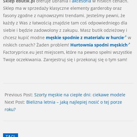
Sklep ebutik.pl
oferuje ubrania i
akcesoria
w niskich cenach.
Sklep ma w sprzedaży klasyczne elementy garderoby oraz
fasony zgodne z najnowszymi trendami. Jesteśmy pewni, że
każdy z Was z łatwością znajdzie tam coś odpowiedniego dla
siebie i będzie zadowolony z zakupu. Masz butik odzieżowy i
chcesz kupić modne
męskie spodnie z materiału w hurcie
w
niskich cenach? Żaden problem!
Hurtownia spodni męskich
Factoryprice.eu jest miejscem, które na pewno spełni wszystkie
Twoje oczekiwania. Zarejestruj się i przekonaj się o tym sam!
2018-
06-
Previous Post:
Szorty męskie na ciepłe dni: ciekawe modele
20
Next Post:
Bielizna letnia – jaką najlepiej nosić o tej porze
roku?