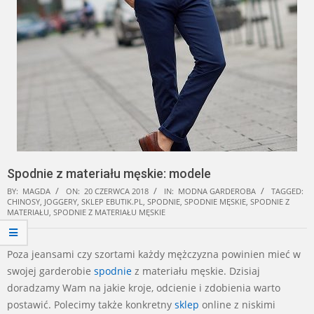
Spodnie z materiału męskie: modele
BY:
MAGDA
ON:
20 CZERWCA 2018
IN:
MODNA GARDEROBA
TAGGED:
CHINOSY
,
JOGGERY
,
SKLEP EBUTIK.PL
,
SPODNIE
,
SPODNIE MĘSKIE
,
SPODNIE Z
MATERIAŁU
,
SPODNIE Z MATERIAŁU MĘSKIE
Poza jeansami czy szortami każdy mężczyzna powinien mieć w
swojej garderobie
spodnie
z materiału męskie. Dzisiaj
doradzamy Wam na jakie kroje, odcienie i zdobienia warto
postawić. Polecimy także konkretny
sklep
online z niskimi