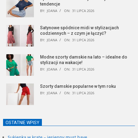
tendencje
BY:
JOANA
ON:
31 LIPCA 2026
Satynowe spódnice midi w stylizacjach
codziennych – z czym je łączyć?
BY:
JOANA
ON:
31 LIPCA 2026
Modne szorty damskie na lato – idealne do
stylizacji na wakacje!
BY:
JOANA
ON:
31 LIPCA 2026
Szorty damskie popularne w tym roku
BY:
JOANA
ON:
31 LIPCA 2026
OSTATNIE WPISY
Sukienka w kratę – jesienny must have