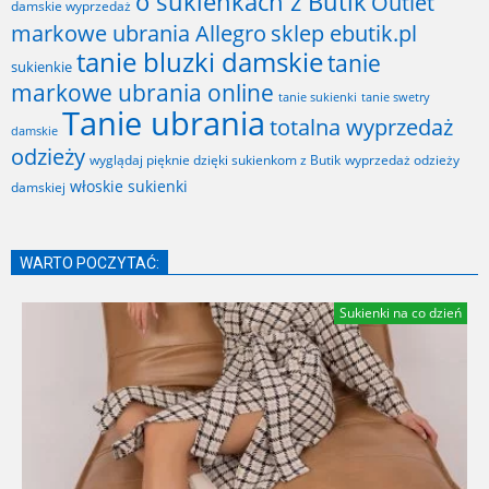
o sukienkach z Butik
Outlet
damskie wyprzedaż
markowe ubrania Allegro
sklep ebutik.pl
tanie bluzki damskie
tanie
sukienkie
markowe ubrania online
tanie sukienki
tanie swetry
Tanie ubrania
totalna wyprzedaż
damskie
odzieży
wyglądaj pięknie dzięki sukienkom z Butik
wyprzedaż odzieży
włoskie sukienki
damskiej
WARTO POCZYTAĆ:
Sukienki na co dzień