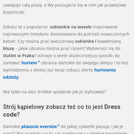
zawojuje całą plażę, a Wy poczujecie się w nim jak prawdziwe
księżniczki.
Zobacz te z popularne
sukienkie na wesele
inspirowane
najnowszymi trendami dostosowane do potrzeb nowoczesnych
kobiet. Czy można prać wieczorową
sukienke i
bawełnianą
bluzę
– jakie ubrania można prać razem? Wybierasz się do
Outlet w Ptaku
? Istnieje o wiele skuteczniejszy sposób, by
zamówić
hurtem
ubrania damskie do swojego sklepu i to bez
wychodzenia z domu! Już teraz zobacz ofertę
hurtownia
odzieży
.
Nie tylko na lato: Krótkie spodenki jak je stylizować?
Strój kąpielowy zobacz też co to jest
Dress
code
?
Damskie
płaszcze oversize
do jakiej sylwetki pasują i jak je
nosić? Bez względu na to, czy preferujesz subtelne kopertówki,