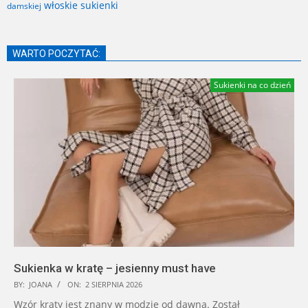
włoskie sukienki
damskiej
WARTO POCZYTAĆ:
Sukienki na co dzień
Sukienka w kratę – jesienny must have
BY:
JOANA
ON:
2 SIERPNIA 2026
Wzór kraty jest znany w modzie od dawna. Został