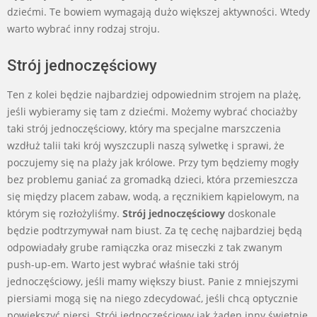
dziećmi. Te bowiem wymagają dużo większej aktywności. Wtedy
warto wybrać inny rodzaj stroju.
Strój jednoczęściowy
Ten z kolei będzie najbardziej odpowiednim strojem na plażę,
jeśli wybieramy się tam z dziećmi. Możemy wybrać chociażby
taki strój jednoczęściowy, który ma specjalne marszczenia
wzdłuż talii taki krój wyszczupli naszą sylwetkę i sprawi, że
poczujemy się na plaży jak królowe. Przy tym będziemy mogły
bez problemu ganiać za gromadką dzieci, która przemieszcza
się między placem zabaw, wodą, a ręcznikiem kąpielowym, na
którym się rozłożyliśmy.
Strój jednoczęściowy
doskonale
będzie podtrzymywał nam biust. Za tę cechę najbardziej będą
odpowiadały grube ramiączka oraz miseczki z tak zwanym
push-up-em. Warto jest wybrać właśnie taki strój
jednoczęściowy, jeśli mamy większy biust. Panie z mniejszymi
piersiami mogą się na niego zdecydować, jeśli chcą optycznie
powiększyć piersi. Strój jednoczęściowy jak żaden inny świetnie