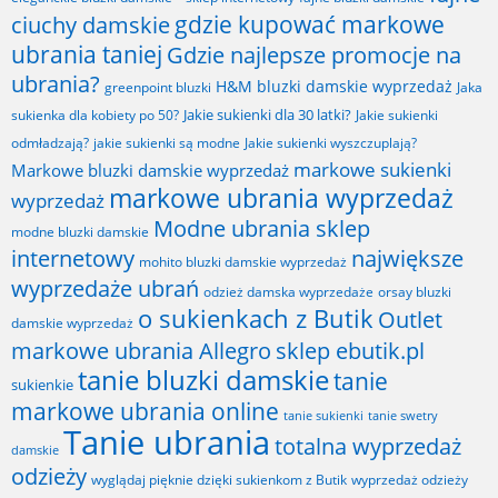
gdzie kupować markowe
ciuchy damskie
ubrania taniej
Gdzie najlepsze promocje na
ubrania?
H&M bluzki damskie wyprzedaż
greenpoint bluzki
Jaka
Jakie sukienki dla 30 latki?
sukienka dla kobiety po 50?
Jakie sukienki
odmładzają?
jakie sukienki są modne
Jakie sukienki wyszczuplają?
markowe sukienki
Markowe bluzki damskie wyprzedaż
markowe ubrania wyprzedaż
wyprzedaż
Modne ubrania sklep
modne bluzki damskie
internetowy
największe
mohito bluzki damskie wyprzedaż
wyprzedaże ubrań
odzież damska wyprzedaże
orsay bluzki
o sukienkach z Butik
Outlet
damskie wyprzedaż
markowe ubrania Allegro
sklep ebutik.pl
tanie bluzki damskie
tanie
sukienkie
markowe ubrania online
tanie sukienki
tanie swetry
Tanie ubrania
totalna wyprzedaż
damskie
odzieży
wyglądaj pięknie dzięki sukienkom z Butik
wyprzedaż odzieży