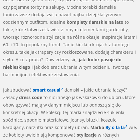
czy pojemne torby na zakupy. Modne torebki damskie
tanio zawsze dodają życia nawet najbardziej klasycznym
codziennym outfitom. Idealne
komplety damskie na lato
to
takie, które łatwo zestawisz z innymi elementami garderoby,
tworząc różnorodne stylizacje na różne okazje. Inspiracje latami
60. i 70. to popularny trend. Tanie kiecki o krojach z tamtego
okresu, takie jak trapery czy rozkloszowane, dodają charakteru i
stylu. A co z pracą? Dowiedzmy się,
jaki kolor pasuje do
niebieskiego
i jak dobierać ubrania w tym odcieniu, tworząc
harmonijne i efektowne zestawienia.
Jak zbudować
smart casual
damski – jakie ubrania łączyć?
Zasady
dress code
to nic innego jak wskazówki do ubioru, które
obowiązywać mają w danym miejscu lub odnoszą się do
konkretnej okazji. W kolekcji tej marki znajdziecie sukienki,
spódnice, spodnie materiałowe, jeansy, bluzki, koszule,
kardigany, narzutki oraz komplety ubrań.
Marka
By o la la
wie,
że kobiety uwielbiają komponować
stylizacje
w różnych