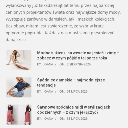
wylansowany już kilkadziesiąt lat temu przez najbardziej
cenionych projektantów świata oraz największe domy mody.
Występuje zarówno w damskich, jak i męskich kolekcjach.
Bez obaw, mitem jest stwierdzenie, że wzór w kratę
optycznie pogrubia. Każda z nas musi sama przymierzyć
daną rzecz
Modne sukienki na wesele na jesień i zimę –
zobacz w czym pójść o tej porze roku
BY:
JOANA
ON:
2 SIERPNIA 2026
Spódnice damskie – najmodniejsze
tendencje
BY:
JOANA
ON:
31 LIPCA 2026
Satynowe spódnice midi w stylizacjach
codziennych – z czym je łączyć?
BY:
JOANA
ON:
31 LIPCA 2026