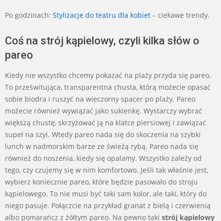
Po godzinach:
Stylizacje do teatru dla kobiet
– ciekawe trendy.
Coś na strój kąpielowy, czyli kilka słów o
pareo
Kiedy nie wszystko chcemy pokazać na plaży przyda się pareo.
To prześwitująca, transparentna chusta, którą możecie opasać
sobie biodra i ruszyć na wieczorny spacer po plaży. Pareo
możecie również wywiązać jako sukienkę. Wystarczy wybrać
większą chustę, skrzyżować ją na klatce piersiowej i zawiązać
supeł na szyi. Wtedy pareo nada się do skoczenia na szybki
lunch w nadmorskim barze ze świeżą rybą. Pareo nada się
również do noszenia, kiedy się opalamy. Wszystko zależy od
tego, czy czujemy się w nim komfortowo. Jeśli tak właśnie jest,
wybierz koniecznie pareo, które będzie pasowało do stroju
kąpielowego. To nie musi być taki sam kolor, ale taki, który do
niego pasuje. Połączcie na przykład granat z bielą i czerwienią
albo pomarańcz z żółtym pareo. Na pewno taki
strój kąpielowy