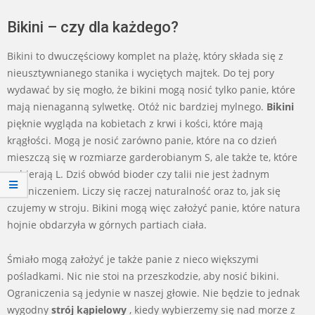
Bikini – czy dla każdego?
Bikini to dwuczęściowy komplet na plażę, który składa się z
nieusztywnianego stanika i wyciętych majtek. Do tej pory
wydawać by się mogło, że bikini mogą nosić tylko panie, które
mają nienaganną sylwetkę. Otóż nic bardziej mylnego.
Bikini
pięknie wygląda na kobietach z krwi i kości, które mają
krągłości. Mogą je nosić zarówno panie, które na co dzień
mieszczą się w rozmiarze garderobianym S, ale także te, które
wybierają L. Dziś obwód bioder czy talii nie jest żadnym
ograniczeniem. Liczy się raczej naturalność oraz to, jak się
czujemy w stroju. Bikini mogą więc założyć panie, które natura
hojnie obdarzyła w górnych partiach ciała.
Śmiało mogą założyć je także panie z nieco większymi
pośladkami. Nic nie stoi na przeszkodzie, aby nosić bikini.
Ograniczenia są jedynie w naszej głowie. Nie będzie to jednak
wygodny
strój kąpielowy
, kiedy wybierzemy się nad morze z