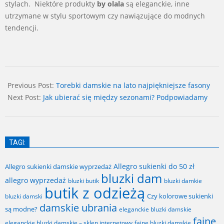
stylach. Niektóre produkty
by olala
są eleganckie, inne
utrzymane w stylu sportowym czy nawiązujące do modnych
tendencji.
2025-
06-
Previous Post:
Torebki damskie na lato najpiękniejsze fasony
20
Next Post:
Jak ubierać się między sezonami? Podpowiadamy
TAGI:
Allegro sukienki do 50 zł
Allegro sukienki damskie wyprzedaż
bluzki dam
allegro wyprzedaż
bluzki butik
bluzki damkie
butik z odzieżą
Czy kolorowe sukienki
bluzki damski
damskie ubrania
są modne?
eleganckie bluzki damskie
fajne
fajne bluzki damskie
eleganckie bluzki damskie – sklep internetowy