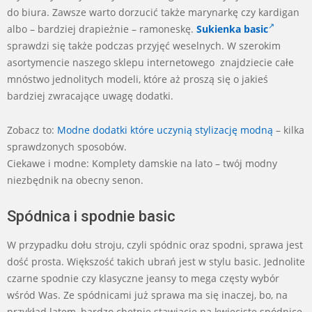
do biura. Zawsze warto dorzucić także marynarkę czy kardigan
albo – bardziej drapieżnie – ramoneskę.
Sukienka basic
sprawdzi się także podczas przyjęć weselnych. W szerokim
asortymencie naszego sklepu internetowego znajdziecie całe
mnóstwo jednolitych modeli, które aż proszą się o jakieś
bardziej zwracające uwagę dodatki.
Zobacz to:
Modne dodatki które uczynią stylizację modną
– kilka
sprawdzonych sposobów.
Ciekawe i modne: Komplety damskie na lato – twój modny
niezbędnik na obecny senon.
Spódnica i spodnie basic
W przypadku dołu stroju, czyli spódnic oraz spodni, sprawa jest
dość prosta. Większość takich ubrań jest w stylu basic. Jednolite
czarne spodnie czy klasyczne jeansy to mega częsty wybór
wśród Was. Ze spódnicami już sprawa ma się inaczej, bo, na
przykład latem, bardzo chętnie stawiacie na kwieciste spódnice