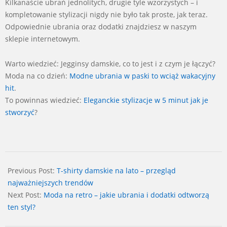
Kilkanaście ubrań jednolitych, drugie tyle wzorzystych – i
kompletowanie stylizacji nigdy nie było tak proste, jak teraz.
Odpowiednie ubrania oraz dodatki znajdziesz w naszym
sklepie internetowym.
Warto wiedzieć: Jegginsy damskie, co to jest i z czym je łączyć?
Moda na co dzień:
Modne ubrania w paski to wciąż wakacyjny
hit
.
To powinnas wiedzieć:
Eleganckie stylizacje w 5 minut jak je
stworzyć
?
2025-
08-
Previous Post:
T-shirty damskie na lato – przegląd
08
najważniejszych trendów
Next Post:
Moda na retro – jakie ubrania i dodatki odtworzą
ten styl?