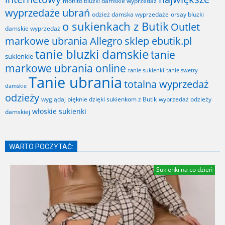
mohito bluzki damskie wyprzedaż
wyprzedaże ubrań
odzież damska wyprzedaże
orsay bluzki
o sukienkach z Butik
Outlet
damskie wyprzedaż
markowe ubrania Allegro
sklep ebutik.pl
tanie bluzki damskie
tanie
sukienkie
markowe ubrania online
tanie sukienki
tanie swetry
Tanie ubrania
totalna wyprzedaż
damskie
odzieży
wyglądaj pięknie dzięki sukienkom z Butik
wyprzedaż odzieży
włoskie sukienki
damskiej
WARTO POCZYTAĆ:
Sukienki na co dzień