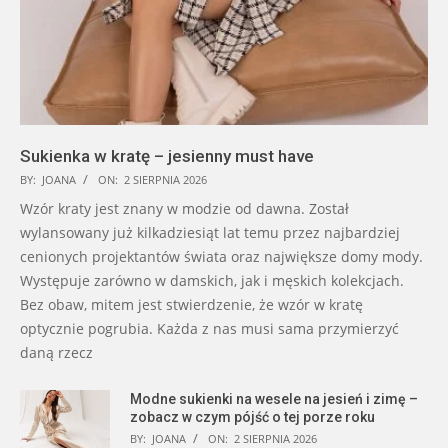
Sukienka w kratę – jesienny must have
BY:
JOANA
ON:
2 SIERPNIA 2026
Wzór kraty jest znany w modzie od dawna. Został
wylansowany już kilkadziesiąt lat temu przez najbardziej
cenionych projektantów świata oraz największe domy mody.
Występuje zarówno w damskich, jak i męskich kolekcjach.
Bez obaw, mitem jest stwierdzenie, że wzór w kratę
optycznie pogrubia. Każda z nas musi sama przymierzyć
daną rzecz
Modne sukienki na wesele na jesień i zimę –
zobacz w czym pójść o tej porze roku
BY:
JOANA
ON:
2 SIERPNIA 2026