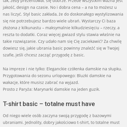
tak, żeby prezentować się dobrze. Przede wszystkim ważna jest
jakość, design na czasie. No i dobra cena – a na to możesz u
nas liczyć. Styl basic zakłada, że do doskonałego wystylizowania
się nie potrzebujesz bardzo wiele ubrań. Wystarczy Ci baza
złożona z kilkunastu – maksymalnie kilkudziesięciu – rzeczy, a
reszta to dodatki. Coraz więcej gwiazd stylu stawia właśnie na
takie rozwiązanie. Czy udało nam się Cię zaciekawić? Za chwilę
dowiesz się, jakie ubrania basic powinny znaleźć się w Twojej
szafie, jeśli chcesz zacząć przygodę z basic.
Na impreze i nie tylko: Eleganckie czółenka damskie na słupku.
Przygotowania do sezonu urlopowego: Bluzki damskie na
wakacje, które musisz zabrać na wyjazd.
Prosto z Paryża: Marynarki damskie na jeden guzik.
T-shirt basic – totalne must have
Od niego wiele osób zaczyna swoją przygodę z bazowymi
ubraniami. Jednolity, dobry jakościowo t-shirt, to totalne must