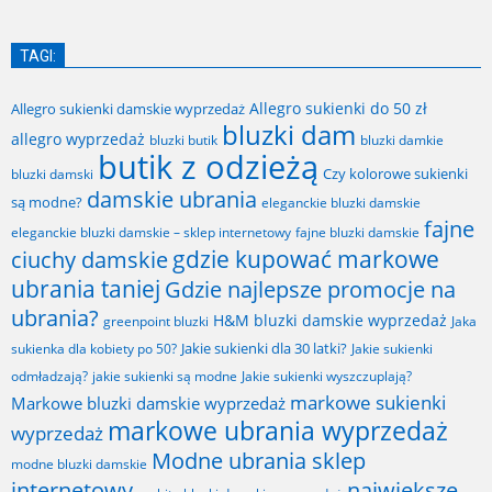
TAGI:
Allegro sukienki do 50 zł
Allegro sukienki damskie wyprzedaż
bluzki dam
allegro wyprzedaż
bluzki butik
bluzki damkie
butik z odzieżą
Czy kolorowe sukienki
bluzki damski
damskie ubrania
są modne?
eleganckie bluzki damskie
fajne
fajne bluzki damskie
eleganckie bluzki damskie – sklep internetowy
gdzie kupować markowe
ciuchy damskie
ubrania taniej
Gdzie najlepsze promocje na
ubrania?
H&M bluzki damskie wyprzedaż
greenpoint bluzki
Jaka
Jakie sukienki dla 30 latki?
sukienka dla kobiety po 50?
Jakie sukienki
odmładzają?
jakie sukienki są modne
Jakie sukienki wyszczuplają?
markowe sukienki
Markowe bluzki damskie wyprzedaż
markowe ubrania wyprzedaż
wyprzedaż
Modne ubrania sklep
modne bluzki damskie
internetowy
największe