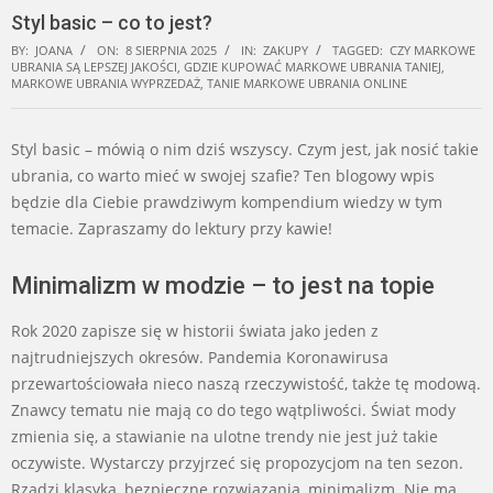
Styl basic – co to jest?
BY:
JOANA
ON:
8 SIERPNIA 2025
IN:
ZAKUPY
TAGGED:
CZY MARKOWE
UBRANIA SĄ LEPSZEJ JAKOŚCI
,
GDZIE KUPOWAĆ MARKOWE UBRANIA TANIEJ
,
MARKOWE UBRANIA WYPRZEDAŻ
,
TANIE MARKOWE UBRANIA ONLINE
Styl basic – mówią o nim dziś wszyscy. Czym jest, jak nosić takie
ubrania, co warto mieć w swojej szafie? Ten blogowy wpis
będzie dla Ciebie prawdziwym kompendium wiedzy w tym
temacie. Zapraszamy do lektury przy kawie!
Minimalizm w modzie – to jest na topie
Rok 2020 zapisze się w historii świata jako jeden z
najtrudniejszych okresów. Pandemia Koronawirusa
przewartościowała nieco naszą rzeczywistość, także tę modową.
Znawcy tematu nie mają co do tego wątpliwości. Świat mody
zmienia się, a stawianie na ulotne trendy nie jest już takie
oczywiste. Wystarczy przyjrzeć się propozycjom na ten sezon.
Rządzi klasyka, bezpieczne rozwiązania, minimalizm. Nie ma