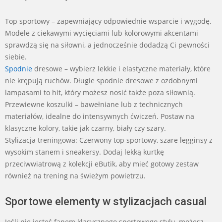
Top sportowy – zapewniający odpowiednie wsparcie i wygodę.
Modele z ciekawymi wycięciami lub kolorowymi akcentami
sprawdzą się na siłowni, a jednocześnie dodadzą Ci pewności
siebie.
Spodnie
dresowe – wybierz lekkie i elastyczne materiały, które
nie krępują ruchów. Długie spodnie dresowe z ozdobnymi
lampasami to hit, który możesz nosić także poza siłownią.
Przewiewne koszulki – bawełniane lub z technicznych
materiałów, idealne do intensywnych ćwiczeń. Postaw na
klasyczne kolory, takie jak czarny, biały czy szary.
Stylizacja treningowa: Czerwony top sportowy, szare legginsy z
wysokim stanem i sneakersy. Dodaj lekką kurtkę
przeciwwiatrową z kolekcji eButik, aby mieć gotowy zestaw
również na trening na świeżym powietrzu.
Sportowe elementy w stylizacjach casual
Jeśli nie jesteś fanem klasycznego sportowego stylu, możesz