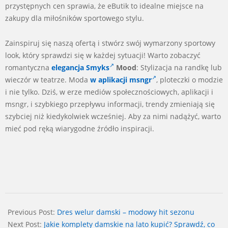
przystępnych cen sprawia, że eButik to idealne miejsce na
zakupy dla miłośników sportowego stylu.
Zainspiruj się naszą ofertą i stwórz swój wymarzony sportowy
look, który sprawdzi się w każdej sytuacji! Warto zobaczyć
romantyczna
elegancja Smyks
Mood
: Stylizacja na randkę lub
wieczór w teatrze. Moda
w aplikacji msngr
, ploteczki o modzie
i nie tylko. Dziś, w erze mediów społecznościowych, aplikacji i
msngr, i szybkiego przepływu informacji, trendy zmieniają się
szybciej niż kiedykolwiek wcześniej. Aby za nimi nadążyć, warto
mieć pod ręką wiarygodne źródło inspiracji.
2025-
01-
Previous Post:
Dres welur damski – modowy hit sezonu
15
Next Post:
Jakie komplety damskie na lato kupić? Sprawdź, co