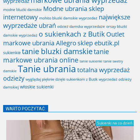
wyprzedaż
Modne ubrania sklep
modne bluzki damskie
internetowy
największe
mohito bluzki damskie wyprzedaż
wyprzedaże ubrań
odzież damska wyprzedaże
orsay bluzki
o sukienkach z Butik
Outlet
damskie wyprzedaż
markowe ubrania Allegro
sklep ebutik.pl
tanie bluzki damskie
tanie
sukienkie
markowe ubrania online
tanie sukienki
tanie swetry
Tanie ubrania
totalna wyprzedaż
damskie
odzieży
wyglądaj pięknie dzięki sukienkom z Butik
wyprzedaż odzieży
włoskie sukienki
damskiej
WARTO POCZYTAĆ:
Sukienki na co dzień