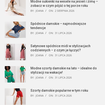
Modne sukienki na wesele na jesień i zimę –
zobacz w czym pójść o tej porze roku
BY:
JOANA
ON:
2 SIERPNIA 2026
Spódnice damskie – najmodniejsze
tendencje
BY:
JOANA
ON:
31 LIPCA 2026
Satynowe spódnice midi w stylizacjach
codziennych – z czym je łączyć?
BY:
JOANA
ON:
31 LIPCA 2026
Modne szorty damskie na lato – idealne do
stylizacji na wakacje!
BY:
JOANA
ON:
31 LIPCA 2026
Szorty damskie popularne w tym roku
BY:
JOANA
ON:
31 LIPCA 2026