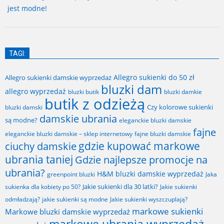
jest modne!
TAGI:
Allegro sukienki do 50 zł
Allegro sukienki damskie wyprzedaż
bluzki dam
allegro wyprzedaż
bluzki butik
bluzki damkie
butik z odzieżą
Czy kolorowe sukienki
bluzki damski
damskie ubrania
są modne?
eleganckie bluzki damskie
fajne
fajne bluzki damskie
eleganckie bluzki damskie – sklep internetowy
gdzie kupować markowe
ciuchy damskie
ubrania taniej
Gdzie najlepsze promocje na
ubrania?
H&M bluzki damskie wyprzedaż
greenpoint bluzki
Jaka
Jakie sukienki dla 30 latki?
sukienka dla kobiety po 50?
Jakie sukienki
odmładzają?
jakie sukienki są modne
Jakie sukienki wyszczuplają?
markowe sukienki
Markowe bluzki damskie wyprzedaż
markowe ubrania wyprzedaż