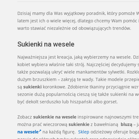
Dzisiaj mamy dla Was wyjątkowy poradnik, który pomoże 
latem jest ich o wiele więcej, dlatego chcemy Wam pomóc 
warto stawiać niezależnie od obowiązujących trendów.
Sukienki na wesele
Najważniejsza jest kreacja, jaką wybierzemy na wesele. 
kobiet wybiera właśnie taki strój. Najczęściej decydujemy
także pozwalają ukryć wiele mankamentów sylwetki. Rozk
dużym brzuszkiem – zakryją te wady. Takie modele przepię
są
sukienki
koronkowe. Zdobienie tkaniny przyciągnie wzro
sezonie dużą popularnością cieszą się także sukienki na 
być dekolt serduszko lub hiszpański albo gorset.
Zobacz
sukienkie na wesele
inspirowane najnowszymi tre
można prać wieczorową
sukienkie
z bawełnianą
bluzą
– 
na wesele
na każdą figurę.
Sklep
odzieżowy oferuje boga