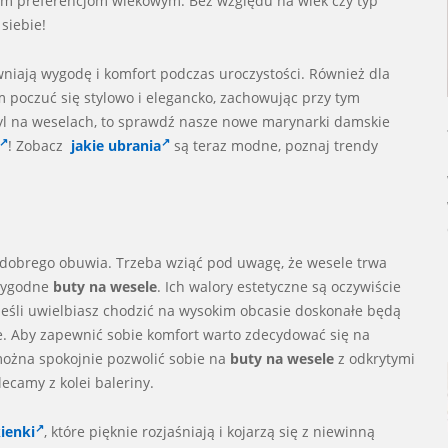
ym preferencjom wiekowym. Bez względu na wiek czy typ
siebie!
wniają wygodę i komfort podczas uroczystości. Również dla
m poczuć się stylowo i elegancko, zachowując przy tym
styl na weselach, to sprawdź nasze nowe marynarki damskie
! Zobacz
jakie ubrania
są teraz modne, poznaj trendy
 dobrego obuwia. Trzeba wziąć pod uwagę, że wesele trwa
 wygodne
buty na wesele
. Ich walory estetyczne są oczywiście
Jeśli uwielbiasz chodzić na wysokim obcasie doskonałe będą
. Aby zapewnić sobie komfort warto zdecydować się na
można spokojnie pozwolić sobie na
buty na wesele
z odkrytymi
ecamy z kolei baleriny.
ienki
, które pięknie rozjaśniają i kojarzą się z niewinną