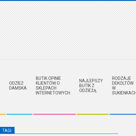
BUTIK OPINIE
RODZAJE
NAJLEPSZY
ODZIEŻ
KLIENTÓW O
DEKOLTÓW
BUTIK Z
DAMSKA
SKLEPACH
W
ODZIEŻĄ
INTERNETOWYCH
SUKIENKAC
TAGI: