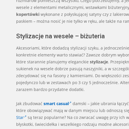
rozmiarów pomieszczą wszystko, czego potrzebujemy, a jedn
wesele z elementami metalicznymi, wstawkami biżuteryjny
kopertówki
wykonane z połyskującej satyny czy z lakier
paskiem – można nosić je nie tylko w ręku, ale także na ra
Stylizacje na wesele – biżuteria
Akcesoriami, które dodadzą stylizacji szyku, a jednocześnie 
konkretnie elementy warto stawiać? Zawsze dobrym wybor
które starannie planujemy eleganckie
stylizacje
. Przepięk
sukienek na wesele dobrze pasują naszyjniki, a w szczegó
zdecydować się na fasony z kamieniami. Do większości zes
pojedynczo lub w zestawach po 3 czy 5 jednocześnie. Altern
zarazem bardzo przydatne dodatki.
Jak zbudować
smart casual
damski – jakie ubrania łączy
które obowiązywać mają w danym miejscu lub odnoszą się 
Star
są teraz popularne? Na co zwracać uwagę przy ich wyb
błyskotki, świecidełka i wszelkiego rodzaju modne akcesor