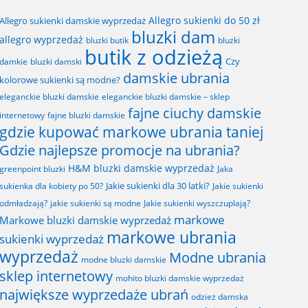
Allegro sukienki do 50 zł
Allegro sukienki damskie wyprzedaż
bluzki dam
allegro wyprzedaż
bluzki butik
bluzki
butik z odzieżą
Czy
bluzki damski
damkie
damskie ubrania
kolorowe sukienki są modne?
eleganckie bluzki damskie
eleganckie bluzki damskie – sklep
fajne ciuchy damskie
fajne bluzki damskie
internetowy
gdzie kupować markowe ubrania taniej
Gdzie najlepsze promocje na ubrania?
H&M bluzki damskie wyprzedaż
greenpoint bluzki
Jaka
Jakie sukienki dla 30 latki?
sukienka dla kobiety po 50?
Jakie sukienki
odmładzają?
jakie sukienki są modne
Jakie sukienki wyszczuplają?
markowe
Markowe bluzki damskie wyprzedaż
markowe ubrania
sukienki wyprzedaż
wyprzedaż
Modne ubrania
modne bluzki damskie
sklep internetowy
mohito bluzki damskie wyprzedaż
największe wyprzedaże ubrań
odzież damska