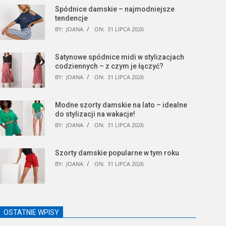
Spódnice damskie – najmodniejsze
tendencje
BY:
JOANA
ON:
31 LIPCA 2026
Satynowe spódnice midi w stylizacjach
codziennych – z czym je łączyć?
BY:
JOANA
ON:
31 LIPCA 2026
Modne szorty damskie na lato – idealne
do stylizacji na wakacje!
BY:
JOANA
ON:
31 LIPCA 2026
Szorty damskie popularne w tym roku
BY:
JOANA
ON:
31 LIPCA 2026
OSTATNIE WPISY