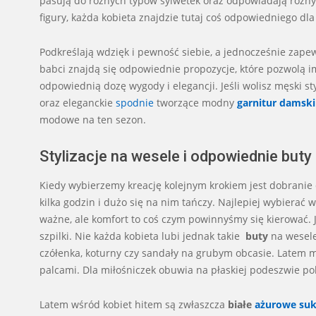
pasują do różnych typów sylwetek oraz odpowiadają różn
figury, każda kobieta znajdzie tutaj coś odpowiedniego dla 
Podkreślają wdzięk i pewność siebie, a jednocześnie zape
babci znajdą się odpowiednie propozycje, które pozwolą i
odpowiednią dozę wygody i elegancji. Jeśli wolisz męski 
oraz eleganckie
spodnie
tworzące modny
garnitur damski
modowe na ten sezon.
Stylizacje na wesele i odpowiednie buty
Kiedy wybierzemy kreację kolejnym krokiem jest dobranie
kilka godzin i dużo się na nim tańczy. Najlepiej wybierać
ważne, ale komfort to coś czym powinnyśmy się kierować. 
szpilki. Nie każda kobieta lubi jednak takie
buty
na wesele
czółenka, koturny czy sandały na grubym obcasie. Latem 
palcami. Dla miłośniczek obuwia na płaskiej podeszwie pol
Latem wśród kobiet hitem są zwłaszcza
białe
ażurowe suk