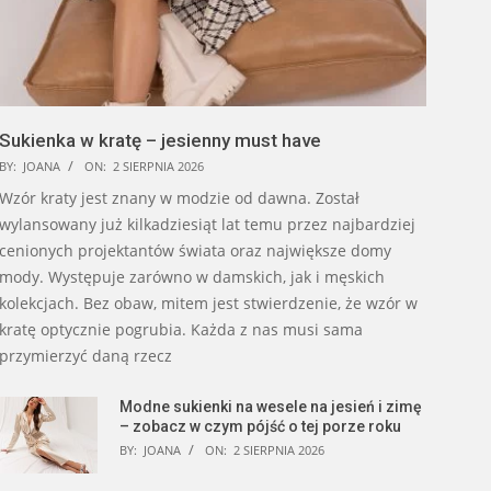
Sukienka w kratę – jesienny must have
BY:
JOANA
ON:
2 SIERPNIA 2026
Wzór kraty jest znany w modzie od dawna. Został
wylansowany już kilkadziesiąt lat temu przez najbardziej
cenionych projektantów świata oraz największe domy
mody. Występuje zarówno w damskich, jak i męskich
kolekcjach. Bez obaw, mitem jest stwierdzenie, że wzór w
kratę optycznie pogrubia. Każda z nas musi sama
przymierzyć daną rzecz
Modne sukienki na wesele na jesień i zimę
– zobacz w czym pójść o tej porze roku
BY:
JOANA
ON:
2 SIERPNIA 2026