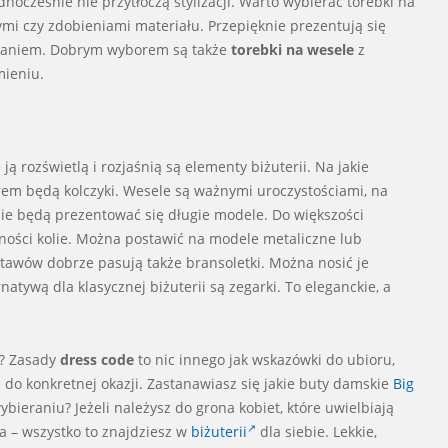
ocześnie nie przytłoczą stylizacji. Warto wybierać torebki na
mi czy zdobieniami materiału. Przepięknie prezentują się
owaniem. Dobrym wyborem są także
torebki na wesele
z
mieniu.
ją rozświetlą i rozjaśnią są elementy biżuterii. Na jakie
em będą kolczyki. Wesele są ważnymi uroczystościami, na
nie będą prezentować się długie modele. Do większości
lności kolie. Można postawić na modele metaliczne lub
tawów dobrze pasują także bransoletki. Można nosić je
atywą dla klasycznej biżuterii są zegarki. To eleganckie, a
ć? Zasady
dress code
to nic innego jak wskazówki do ubioru,
do konkretnej okazji. Zastanawiasz się jakie buty damskie
Big
ieraniu? Jeżeli należysz do grona kobiet, które uwielbiają
ia – wszystko to znajdziesz w
biżuterii
dla siebie. Lekkie,