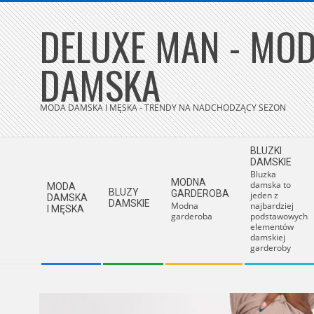
Skip
DELUXE MAN - MOD
to
content
DAMSKA
MODA DAMSKA I MĘSKA - TRENDY NA NADCHODZĄCY SEZON
Secondary
BLUZKI
Navigation
DAMSKIE
Bluzka
Menu
MODNA
damska to
MODA
BLUZY
GARDEROBA
jeden z
DAMSKA
DAMSKIE
Modna
najbardziej
I MĘSKA
garderoba
podstawowych
elementów
damskiej
garderoby