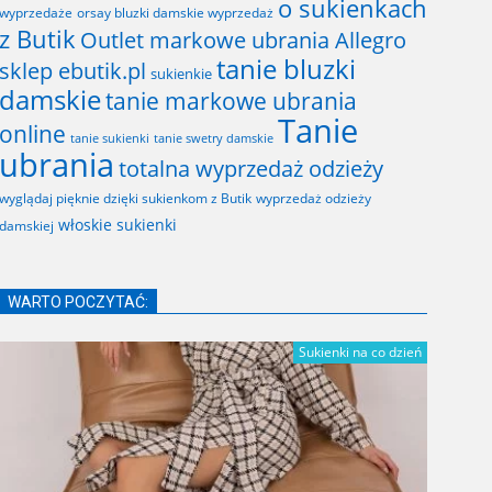
o sukienkach
wyprzedaże
orsay bluzki damskie wyprzedaż
z Butik
Outlet markowe ubrania Allegro
tanie bluzki
sklep ebutik.pl
sukienkie
damskie
tanie markowe ubrania
Tanie
online
tanie sukienki
tanie swetry damskie
ubrania
totalna wyprzedaż odzieży
wyglądaj pięknie dzięki sukienkom z Butik
wyprzedaż odzieży
włoskie sukienki
damskiej
WARTO POCZYTAĆ:
Sukienki na co dzień