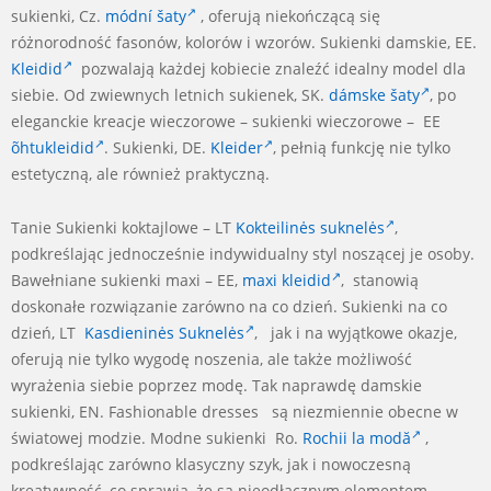
sukienki, Cz.
módní šaty
, oferują niekończącą się
różnorodność fasonów, kolorów i wzorów. Sukienki damskie, EE.
Kleidid
pozwalają każdej kobiecie znaleźć idealny model dla
siebie. Od zwiewnych letnich sukienek, SK.
dámske šaty
, po
eleganckie kreacje wieczorowe – sukienki wieczorowe – EE
õhtukleidid
. Sukienki, DE.
Kleider
, pełnią funkcję nie tylko
estetyczną, ale również praktyczną.
Tanie Sukienki koktajlowe – LT
Kokteilinės suknelės
,
podkreślając jednocześnie indywidualny styl noszącej je osoby.
Bawełniane sukienki maxi – EE,
maxi kleidid
, stanowią
doskonałe rozwiązanie zarówno na co dzień. Sukienki na co
dzień, LT
Kasdieninės Suknelės
, jak i na wyjątkowe okazje,
oferują nie tylko wygodę noszenia, ale także możliwość
wyrażenia siebie poprzez modę. Tak naprawdę damskie
sukienki, EN. Fashionable dresses są niezmiennie obecne w
światowej modzie. Modne sukienki Ro.
Rochii la modă
,
podkreślając zarówno klasyczny szyk, jak i nowoczesną
kreatywność, co sprawia, że są nieodłącznym elementem