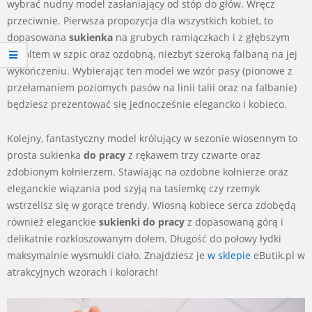
wybrać nudny model zasłaniający od stóp do głów. Wręcz
przeciwnie. Pierwsza propozycja dla wszystkich kobiet, to
dopasowana
sukienka
na grubych ramiączkach i z głębszym
dekoltem w szpic oraz ozdobną, niezbyt szeroką falbaną na jej
wykończeniu. Wybierając ten model we wzór pasy (pionowe z
przełamaniem poziomych pasów na linii talii oraz na falbanie)
będziesz prezentować się jednocześnie elegancko i kobieco.
Kolejny, fantastyczny model królujący w sezonie wiosennym to
prosta sukienka
do pracy
z rękawem trzy czwarte oraz
zdobionym kołnierzem. Stawiając na ozdobne kołnierze oraz
eleganckie wiązania pod szyją na tasiemkę czy rzemyk
wstrzelisz się w gorące trendy. Wiosną kobiece serca zdobędą
również eleganckie
sukienki do pracy
z dopasowaną górą i
delikatnie rozkloszowanym dołem. Długość do połowy łydki
maksymalnie wysmukli ciało. Znajdziesz je
w sklepie
eButik.pl w
atrakcyjnych wzorach i kolorach!