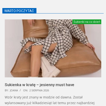
WARTO POCZYTAĆ:
Sukienki na co dzień
Sukienka w kratę – jesienny must have
BY:
JOANA
ON:
2 SIERPNIA 2026
Wzór kraty jest znany w modzie od dawna. Został
wylansowany już kilkadziesiąt lat temu przez najbardziej