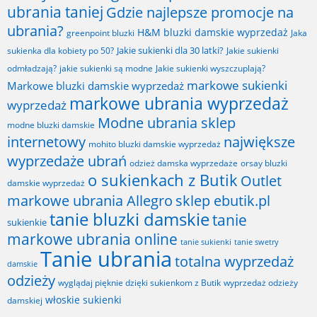
ubrania taniej
Gdzie najlepsze promocje na
ubrania?
H&M bluzki damskie wyprzedaż
greenpoint bluzki
Jaka
Jakie sukienki dla 30 latki?
sukienka dla kobiety po 50?
Jakie sukienki
odmładzają?
jakie sukienki są modne
Jakie sukienki wyszczuplają?
markowe sukienki
Markowe bluzki damskie wyprzedaż
markowe ubrania wyprzedaż
wyprzedaż
Modne ubrania sklep
modne bluzki damskie
internetowy
największe
mohito bluzki damskie wyprzedaż
wyprzedaże ubrań
odzież damska wyprzedaże
orsay bluzki
o sukienkach z Butik
Outlet
damskie wyprzedaż
markowe ubrania Allegro
sklep ebutik.pl
tanie bluzki damskie
tanie
sukienkie
markowe ubrania online
tanie sukienki
tanie swetry
Tanie ubrania
totalna wyprzedaż
damskie
odzieży
wyglądaj pięknie dzięki sukienkom z Butik
wyprzedaż odzieży
włoskie sukienki
damskiej