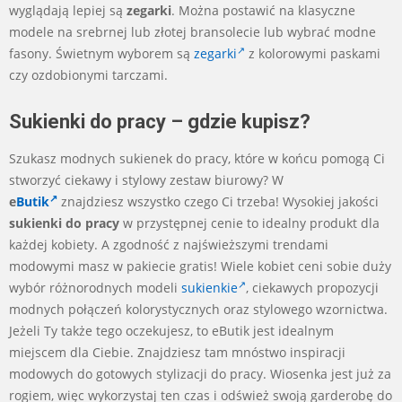
wyglądają lepiej są
zegarki
. Można postawić na klasyczne
modele na srebrnej lub złotej bransolecie lub wybrać modne
fasony. Świetnym wyborem są
zegarki
z kolorowymi paskami
czy ozdobionymi tarczami.
Sukienki do pracy – gdzie kupisz?
Szukasz modnych sukienek do pracy, które w końcu pomogą Ci
stworzyć ciekawy i stylowy zestaw biurowy? W
e
Butik
znajdziesz wszystko czego Ci trzeba! Wysokiej jakości
sukienki do pracy
w przystępnej cenie to idealny produkt dla
każdej kobiety. A zgodność z najświeższymi trendami
modowymi masz w pakiecie gratis! Wiele kobiet ceni sobie duży
wybór różnorodnych modeli
sukienkie
, ciekawych propozycji
modnych połączeń kolorystycznych oraz stylowego wzornictwa.
Jeżeli Ty także tego oczekujesz, to eButik jest idealnym
miejscem dla Ciebie. Znajdziesz tam mnóstwo inspiracji
modowych do gotowych stylizacji do pracy. Wiosenka jest już za
rogiem, więc wykorzystaj ten czas i odśwież swoją garderobę do