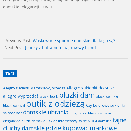
damskiej elegancji i stylu.
2024-
06-
Previous Post:
Woskowane spodnie damskie dla kogo są?
03
Next Post:
Jeansy z haftami to najnowszy trend
TAGI:
Allegro sukienki do 50 zł
Allegro sukienki damskie wyprzedaż
bluzki dam
allegro wyprzedaż
bluzki butik
bluzki damkie
butik z odzieżą
Czy kolorowe sukienki
bluzki damski
damskie ubrania
są modne?
eleganckie bluzki damskie
fajne
fajne bluzki damskie
eleganckie bluzki damskie – sklep internetowy
gdzie kupować markowe
ciuchy damskie