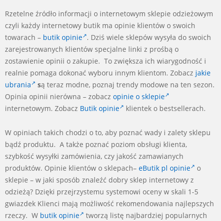
Rzetelne źródło informacji o internetowym sklepie odzieżowym
czyli każdy internetowy butik ma opinie klientów o swoich
towarach –
butik opinie
. Dziś wiele sklepów wysyła do swoich
zarejestrowanych klientów specjalne linki z prośbą o
zostawienie opinii o zakupie. To zwiększa ich wiarygodność i
realnie pomaga dokonać wyboru innym klientom. Zobacz
jakie
ubrania
s
ą teraz modne, poznaj trendy modowe na ten sezon.
Opinia opinii nierówna – zobacz
opinie o sklepie
internetowym. Zobacz
Butik opinie
klientek o bestsellerach.
W opiniach takich chodzi o to, aby poznać wady i zalety sklepu
bądź produktu. A także poznać poziom obsługi klienta,
szybkość wysyłki zamówienia, czy jakość zamawianych
produktów. Opinie klientów o sklepach–
eButik pl opinie
o
sklepie – w jaki sposób znaleźć dobry sklep internetowy z
odzieżą? Dzięki przejrzystemu systemowi oceny w skali 1-5
gwiazdek Klienci mają możliwość rekomendowania najlepszych
rzeczy. W
butik opinie
tworzą listę najbardziej popularnych