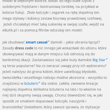
model w błękitnym kolorze, dodać do tego białe szpilki z
ozdobnymi frędzlami i kontrastową torebkę, na przykład w
kolorze fuksji. Złote kolczyki i zegarek na rękę dopełnią ten
mega stylowy i kobiecy zestaw biurowy prawdziwej szefowej.
Jeżeli chciałabyś mieć taką sukienkę w swojej szafie, wejdź na
eButik.pl i za pomocą filtrów odszukaj ten model.
Jak zbudować
smart casual
damski – jakie ubrania łączyć?
Zasady
dress code
to nic innego jak wskazówki do ubioru, które
obowiązywać mają w danym miejscu lub odnoszą się do
konkretnej okazji. Zastanawiasz się jakie buty damskie
Big Star
są teraz popularne? Na co zwracać uwagę przy ich wybieraniu?
Jeżeli należysz do grona kobiet, które uwielbiają błyskotki,
świecidełka i wszelkiego rodzaju modne akcesoria – wszystko to
znajdziesz w
biżuterii
dla siebie. Lekkie, zwiewne kreacje
najlepiej dopełnia delikatna biżuteria na lato i to właśnie na
niej dziś skupimy swoją uwagę. Chcesz dowiedzieć się, w jaki
sposób ze smakiem dopasować kolczyki, naszyjnik i
bransoletkę? Dodatkiem, który zawsze sprawia, że stylizacje