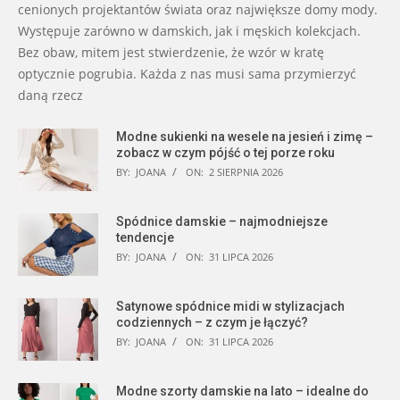
cenionych projektantów świata oraz największe domy mody.
Występuje zarówno w damskich, jak i męskich kolekcjach.
Bez obaw, mitem jest stwierdzenie, że wzór w kratę
optycznie pogrubia. Każda z nas musi sama przymierzyć
daną rzecz
Modne sukienki na wesele na jesień i zimę –
zobacz w czym pójść o tej porze roku
BY:
JOANA
ON:
2 SIERPNIA 2026
Spódnice damskie – najmodniejsze
tendencje
BY:
JOANA
ON:
31 LIPCA 2026
Satynowe spódnice midi w stylizacjach
codziennych – z czym je łączyć?
BY:
JOANA
ON:
31 LIPCA 2026
Modne szorty damskie na lato – idealne do