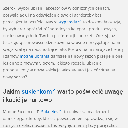
Szeroki wybór ubrań i akcesoriów w obniżonych cenach,
pozwalając Ci na odświeżenie swojej garderoby bez
przeciążenia portfela. Nasza
wyprzedaż
to doskonała okazja,
by wybierać spośród różnorodnych kategorii produktowych,
dostosowanych do Twoich preferencji i potrzeb. Odkryj już
teraz gorące nowości odzieżowe na wiosnę i przygotuj z nami
swoją szafę na nadchodzące lato. Postaw na inspirujące trendy
i zamów
modne ubrania
damskie na nowy sezon przepełnione
jesienno zimowym vibe’em. Jakiego rodzaju ubrania
proponujemy w nowa kolekcja wiosna/lato i jesień/zima na
nowy sezon?
Jakim
sukienkom
warto poświecić uwagę
i kupić je hurtowo
Modne Sukienki LT.
Suknelės
, to uniwersalny element
damskiej garderoby, które z powodzeniem sprawdzają się w
różnych okolicznościach. Bez względu na styl czy porę roku,