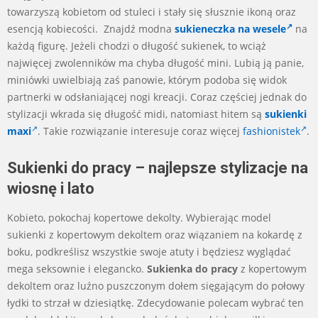
towarzyszą kobietom od stuleci i stały się słusznie ikoną oraz
esencją kobiecości. Znajdź modna
sukieneczka na wesele
na
każdą figurę. Jeżeli chodzi o długość sukienek, to wciąż
najwięcej zwolenników ma chyba długość mini. Lubią ją panie,
miniówki uwielbiają zaś panowie, którym podoba się widok
partnerki w odsłaniającej nogi kreacji. Coraz częściej jednak do
stylizacji wkrada się długość midi, natomiast hitem są
sukienki
maxi
. Takie rozwiązanie interesuje coraz więcej
fashionistek
.
Sukienki do pracy – najlepsze stylizacje na
wiosnę i lato
Kobieto, pokochaj kopertowe dekolty. Wybierając model
sukienki z kopertowym dekoltem oraz wiązaniem na kokardę z
boku, podkreślisz wszystkie swoje atuty i będziesz wyglądać
mega seksownie i elegancko.
Sukienka do pracy
z kopertowym
dekoltem oraz luźno puszczonym dołem sięgającym do połowy
łydki to strzał w dziesiątkę. Zdecydowanie polecam wybrać ten