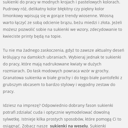
sukienki do pracy w modnych krojach i pastelowych kolorach.
Pudrowy róż, delikatny kolor błękitny czy piękny kolor
limonkowy wpisują się w gorące trendy wiosenne. Wiosną
warto łączyć ze sobą odcienie brązu, beżu miedzi i złota. Jeżeli
możesz pozwolić sobie na sukienki we wzory, zdecydowanie to
kwieciste printy będą na topie.
Tu nie ma żadnego zaskoczenia, gdyż to zawsze aktualny deseń
królujący na damskich ubraniach. Wybieraj jednak te sukienki
do pracy, które mają nadrukowane kwiaty w dużych
rozmiarach. Do łask modowych powraca wzór w grochy.
Granatowa sukienka w białe grochy i do tego białe pantofelki z
grubszym obcasem to bardzo stylowy i wygodny zestaw do
pracy.
Idziesz na imprezę? Odpowiednio dobrany fason sukienki
potrafi zdziałać cuda i optycznie wymodelować dowolną
sylwetkę. Istnieje kilka prostych sposobów, które pomogą Ci to
osiągnąć. Zobacz nasze
sukienki na weselu
. Sukienki