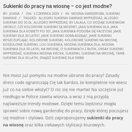
Sukienki do pracy na wiosnę – co jest modne?
BY:
JOANA
ON:
3 CZERWCA 2024
IN:
MODNA GARDEROBA
,
SUKIENKI
DAMSKIE
TAGGED:
ALLEGRO SUKIENKI DAMSKIE WYPRZEDAŻ
,
ALLEGRO
SUKIENKI DO 50 ZŁ
,
ALLEGRO WYPRZEDAŻ
,
BY LALALA
,
CO DODAJE SUKIENKOM
UROKU?
,
CZY KOLOROWE SUKIENKI SĄ MODNE?
,
JAKA SUKIENKA DLA
,
JAKA
SUKIENKA DLA KOBIETY PO 50?
,
JAKA SUKIENKA PODOBA SIĘ FACETOM
,
JAKIE
SUKIENKI DLA 30 LATKI?
,
JAKIE SUKIENKI ODMŁADZAJĄ?
,
JAKIE SUKIENKI
WYSZCZUPLAJĄ?
,
KOLOROWE SUKIENKI
,
KOLOROWE SUKIENKI NA WIOSNĘ
,
KOSZULOWE SUKIENKI
,
LOU SUKIENKA
,
MODNA SUKIENKA DLA
,
MODNA
SUKIENKA DLA 50 LATKI
,
NA WIOSNĘ
,
O SUKIENKACH Z BUTIK
,
ORSAY SUKIENKI
WYPRZEDAŻ
,
SUKIENKA MODNA KIECKA
,
SUKIENKI
,
SUKIENKI NA WIOSNĘ
,
TANIE
SUKIENKI DLA 50 LATKI
,
ZNAJDŹ SUKIENKĘ DLA SIEBIE
Nie masz już pomysłu na modne ubranie do pracy? Zasady
dress code ograniczają Cię tak bardzo, że kompletnie nie wiesz
już co na siebie włożyć? O nic się nie martw! Na szczęście już
niedługo w Polsce zawita wiosna, a wraz z nią przyjdą
najświeższe trendy modowe. Dzięki temu będziesz mogła
sprawić sobie nową garderobę do pracy, dzięki której poczujesz
się modnie i stylowo. Dziś zaproponujemy
sukienki do pracy
na wiosnę
oraz kilka ciekawych stylizacji biurowych.