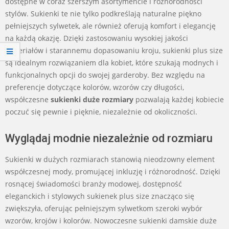
dostępne w coraz szerszym asortymencie i różnorodności
stylów. Sukienki te nie tylko podkreślają naturalne piękno
pełniejszych sylwetek, ale również oferują komfort i elegancję
na każdą okazję. Dzięki zastosowaniu wysokiej jakości
materiałów i starannemu dopasowaniu kroju, sukienki plus size
są idealnym rozwiązaniem dla kobiet, które szukają modnych i
funkcjonalnych opcji do swojej garderoby. Bez względu na
preferencje dotyczące kolorów, wzorów czy długości,
współczesne
sukienki duże rozmiary
pozwalają każdej kobiecie
poczuć się pewnie i pięknie, niezależnie od okoliczności.
Wyglądaj modnie niezależnie od rozmiaru
Sukienki w dużych rozmiarach stanowią nieodzowny element
współczesnej mody, promującej inkluzję i różnorodność. Dzięki
rosnącej świadomości branży modowej, dostępność
eleganckich i stylowych sukienek plus size znacząco się
zwiększyła, oferując pełniejszym sylwetkom szeroki wybór
wzorów, krojów i kolorów. Nowoczesne sukienki damskie duże