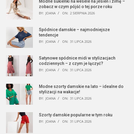
Modne sukienki na wesele na jesień i zimę –
zobacz w czym pójść o tej porze roku
BY:
JOANA
ON:
2 SIERPNIA 2026
Spódnice damskie – najmodniejsze
tendencje
BY:
JOANA
ON:
31 LIPCA 2026
Satynowe spódnice midi w stylizacjach
codziennych – z czym je łączyć?
BY:
JOANA
ON:
31 LIPCA 2026
Modne szorty damskie na lato – idealne do
stylizacji na wakacje!
BY:
JOANA
ON:
31 LIPCA 2026
Szorty damskie popularne w tym roku
BY:
JOANA
ON:
31 LIPCA 2026