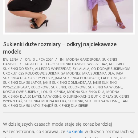
Sukienki duże rozmiary – odkryj najciekawsze
modele
BY:
LENA
ON:
3 LIPCA 2024
IN:
MODNA GARDEROBA
,
SUKIENKI
DAMSKIE
TAGGED:
ALLEGRO SUKIENKI DAMSKIE WYPRZEDAŻ
,
ALLEGRO
SUKIENKI DO 50 ZŁ
,
ALLEGRO WYPRZEDAŻ
,
BY LALALA
,
CO DODAJE SUKIENKOM
UROKU?
,
CZY KOLOROWE SUKIENKI SĄ MODNE?
,
JAKA SUKIENKA DLA
,
JAKA
SUKIENKA DLA KOBIETY PO 50?
,
JAKA SUKIENKA PODOBA SIĘ FACETOM
,
JAKIE
SUKIENKI DLA 30 LATKI?
,
JAKIE SUKIENKI ODMŁADZAJĄ?
,
JAKIE SUKIENKI
WYSZCZUPLAJĄ?
,
KOLOROWE SUKIENKI
,
KOLOROWE SUKIENKI NA WIOSNĘ
,
KOSZULOWE SUKIENKI
,
LOU SUKIENKA
,
MODNA SUKIENKA DLA
,
MODNA
SUKIENKA DLA 50 LATKI
,
NA WIOSNĘ
,
O SUKIENKACH Z BUTIK
,
ORSAY SUKIENKI
WYPRZEDAŻ
,
SUKIENKA MODNA KIECKA
,
SUKIENKI
,
SUKIENKI NA WIOSNĘ
,
TANIE
SUKIENKI DLA 50 LATKI
,
ZNAJDŹ SUKIENKĘ DLA SIEBIE
W dzisiejszych czasach moda staje się coraz bardziej
wszechstronna, co sprawia, że
sukienki
w dużych rozmiarach są