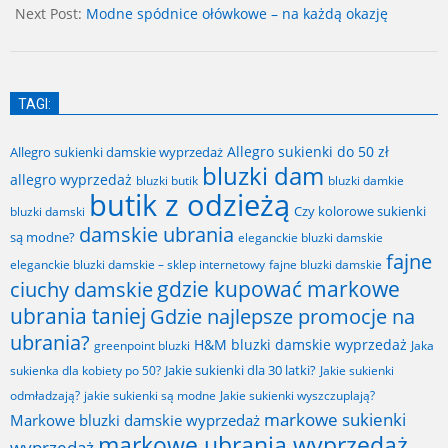
Next Post:
Modne spódnice ołówkowe – na każdą okazję
TAGI:
Allegro sukienki do 50 zł
Allegro sukienki damskie wyprzedaż
bluzki dam
allegro wyprzedaż
bluzki butik
bluzki damkie
butik z odzieżą
Czy kolorowe sukienki
bluzki damski
damskie ubrania
są modne?
eleganckie bluzki damskie
fajne
fajne bluzki damskie
eleganckie bluzki damskie – sklep internetowy
gdzie kupować markowe
ciuchy damskie
ubrania taniej
Gdzie najlepsze promocje na
ubrania?
H&M bluzki damskie wyprzedaż
greenpoint bluzki
Jaka
Jakie sukienki dla 30 latki?
sukienka dla kobiety po 50?
Jakie sukienki
odmładzają?
jakie sukienki są modne
Jakie sukienki wyszczuplają?
markowe sukienki
Markowe bluzki damskie wyprzedaż
markowe ubrania wyprzedaż
wyprzedaż