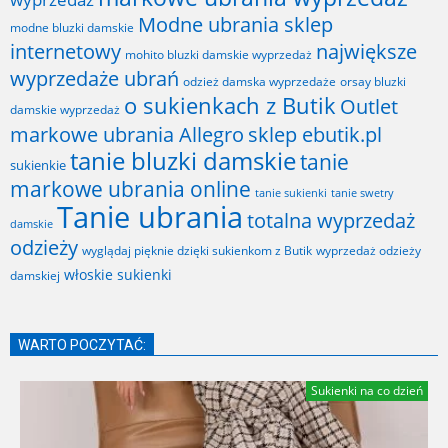
Modne ubrania sklep
modne bluzki damskie
internetowy
największe
mohito bluzki damskie wyprzedaż
wyprzedaże ubrań
odzież damska wyprzedaże
orsay bluzki
o sukienkach z Butik
Outlet
damskie wyprzedaż
markowe ubrania Allegro
sklep ebutik.pl
tanie bluzki damskie
tanie
sukienkie
markowe ubrania online
tanie sukienki
tanie swetry
Tanie ubrania
totalna wyprzedaż
damskie
odzieży
wyglądaj pięknie dzięki sukienkom z Butik
wyprzedaż odzieży
włoskie sukienki
damskiej
WARTO POCZYTAĆ:
Sukienki na co dzień