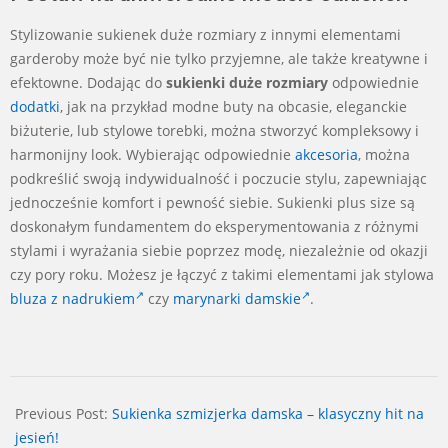
Stylizowanie sukienek duże rozmiary z innymi elementami
garderoby może być nie tylko przyjemne, ale także kreatywne i
efektowne. Dodając do
sukienki duże rozmiary
odpowiednie
dodatki
, jak na przykład modne buty na obcasie, eleganckie
biżuterie, lub stylowe torebki, można stworzyć kompleksowy i
harmonijny look. Wybierając odpowiednie
akcesoria
, można
podkreślić swoją indywidualność i poczucie stylu, zapewniając
jednocześnie komfort i pewność siebie. Sukienki plus size są
doskonałym fundamentem do eksperymentowania z różnymi
stylami i wyrażania siebie poprzez modę, niezależnie od okazji
czy pory roku. Możesz je łączyć z takimi elementami jak stylowa
bluza z nadrukiem
czy
marynarki damskie
.
2024-
07-
Previous Post:
Sukienka szmizjerka damska – klasyczny hit na
03
jesień!