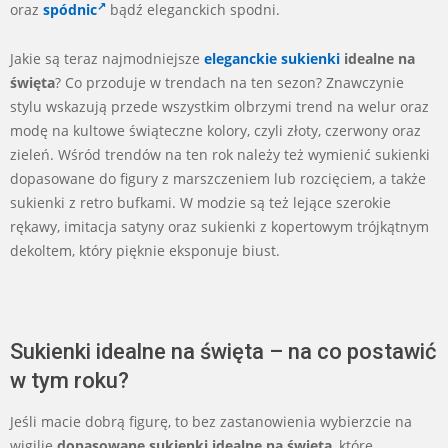
oraz
spódnic
bądź eleganckich spodni.
Jakie są teraz najmodniejsze
eleganckie sukienki
idealne na
święta
? Co przoduje w trendach na ten sezon? Znawczynie
stylu wskazują przede wszystkim olbrzymi trend na welur oraz
modę na kultowe świąteczne kolory, czyli złoty, czerwony oraz
zieleń. Wśród trendów na ten rok należy też wymienić sukienki
dopasowane do figury z marszczeniem lub rozcięciem, a także
sukienki z retro bufkami. W modzie są też lejące szerokie
rękawy, imitacja satyny oraz sukienki z kopertowym trójkątnym
dekoltem, który pięknie eksponuje biust.
Sukienki idealne na święta – na co postawić
w tym roku?
Jeśli macie dobrą figurę, to bez zastanowienia wybierzcie na
wigilię
dopasowane sukienki idealne na święta
, które