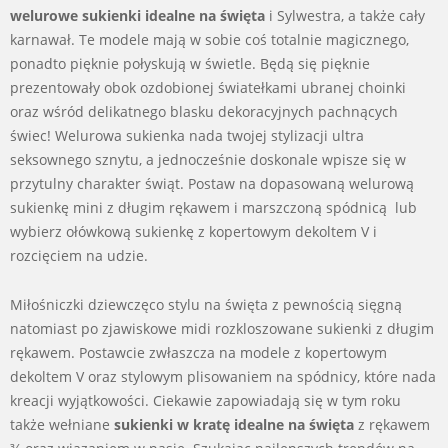
welurowe sukienki idealne na święta
i Sylwestra, a także cały
karnawał. Te modele mają w sobie coś totalnie magicznego,
ponadto pięknie połyskują w świetle. Będą się pięknie
prezentowały obok ozdobionej światełkami ubranej choinki
oraz wśród delikatnego blasku dekoracyjnych pachnących
świec! Welurowa sukienka nada twojej stylizacji ultra
seksownego sznytu, a jednocześnie doskonale wpisze się w
przytulny charakter świąt. Postaw na dopasowaną welurową
sukienkę mini z długim rękawem i marszczoną spódnicą lub
wybierz ołówkową sukienkę z kopertowym dekoltem V i
rozcięciem na udzie.
Miłośniczki dziewczęco stylu na święta z pewnością sięgną
natomiast po zjawiskowe midi rozkloszowane sukienki z długim
rękawem. Postawcie zwłaszcza na modele z kopertowym
dekoltem V oraz stylowym plisowaniem na spódnicy, które nada
kreacji wyjątkowości. Ciekawie zapowiadają się w tym roku
także wełniane
sukienki w kratę idealne na święta
z rękawem