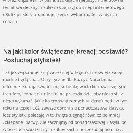
¾ oraz wiązaniem w pasie. Szukając najlepszych trendów na
temat świątecznych sukienek zajrzyj do sklepi internetowego
eButik.pl, który proponuje szeroki wybór modeli w niskich
cenach.
Na jaki kolor świątecznej kreacji postawić?
Posłuchaj stylistek!
Tak jak wspomnieliśmy wcześniej w tegoroczne święta wciąż
modne będą charakterystyczne dla Bożego Narodzenia
odcienie. Kupują świąteczną sukienkę warto kierować się tym
trendem, jednak nic nie stoi na przeszkodzie, aby nieco się z
niego wyłamać. Jakie kolory świątecznych sukienek będą w tym
roku na topie? Cóż, zawsze obroni się ponadczasowa klasyka,
lecz stylistki polecają w te święta sięgnąć również po mniej
„oklepane” barwy. Ale zacznijmy od ponadczasowej klasyki, bo
w tekście o świątecznych sukienkach nie sposób ją pominąć.