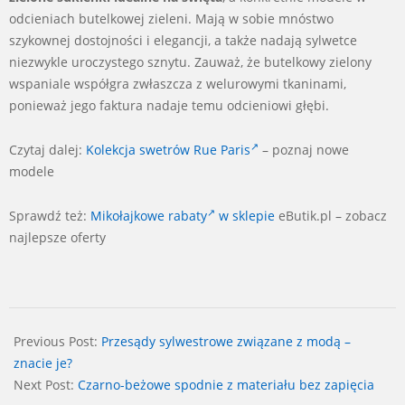
odcieniach butelkowej zieleni. Mają w sobie mnóstwo
szykownej dostojności i elegancji, a także nadają sylwetce
niezwykle uroczystego sznytu. Zauważ, że butelkowy zielony
wspaniale współgra zwłaszcza z welurowymi tkaninami,
ponieważ jego faktura nadaje temu odcieniowi głębi.
Czytaj dalej:
Kolekcja swetrów Rue Paris
– poznaj nowe
modele
Sprawdź też:
Mikołajkowe rabaty
w sklepie
eButik.pl – zobacz
najlepsze oferty
2025-
01-
Previous Post:
Przesądy sylwestrowe związane z modą –
16
znacie je?
Next Post:
Czarno-beżowe spodnie z materiału bez zapięcia