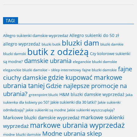
TAGI:
Allegro sukienki do 50 zł
Allegro sukienki damskie wyprzedaż
bluzki dam
allegro wyprzedaż
bluzki butik
bluzki damkie
butik z odzieżą
Czy kolorowe sukienki
bluzki damski
damskie ubrania
są modne?
eleganckie bluzki damskie
fajne
fajne bluzki damskie
eleganckie bluzki damskie – sklep internetowy
gdzie kupować markowe
ciuchy damskie
ubrania taniej
Gdzie najlepsze promocje na
ubrania?
H&M bluzki damskie wyprzedaż
greenpoint bluzki
Jaka
Jakie sukienki dla 30 latki?
sukienka dla kobiety po 50?
Jakie sukienki
odmładzają?
jakie sukienki są modne
Jakie sukienki wyszczuplają?
markowe sukienki
Markowe bluzki damskie wyprzedaż
markowe ubrania wyprzedaż
wyprzedaż
Modne ubrania sklep
modne bluzki damskie