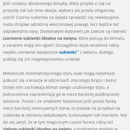
Jeśli szukasz absolutnego klasyka, który przyda ci się na
przyszły rok lub inne okazje, wybierz po prostu elegancką
czerń! Czarna sukienka na święta sprawdzi się rewelacyjnie,
nada strojowi odrobinę wieczorowej powagi, lecz będzie też
odpowiednio sexy. Doskonałym wyborem jak zawsze są również
czerwone sukienki idealne na święta
, które pasują do klimatu,
a zarazem mają ten ogień! Szczególnie duże wrażenie robią
zwykle czerwone świąteczne
sukienki
z weluru, dlatego
poddaj się ich magnetycznemu urokowi.
Miłośniczki minimalistycznego stylu
nude
mogą natomiast
pokusić się o kreacje w odcieniach złocistego brązu i beżu!
Dzięki nim zachowają klimat swego ulubionego stylu, a
jednocześnie zaprezentują go w nieco bardziej podkręconej
odsłonie. Prosto i ze smakiem! Natomiast jeśli jesteś fanką
nieco bardziej intensywnych barw, to postaw na przykład na
sukienkę w odcieniu kobaltowym, turkusowym lub morskim. Nie
da się ukryć, że w tym magicznym czasie furorę robią też
zielone sukienki idealne na święta
, a konkretnie modele w