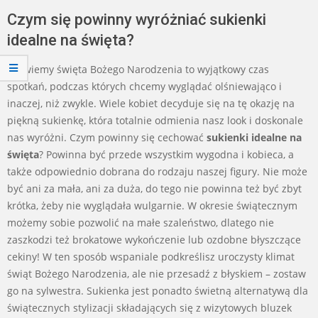
Czym się powinny wyróżniać sukienki
idealne na święta?
Jak wiemy święta Bożego Narodzenia to wyjątkowy czas
spotkań, podczas których chcemy wyglądać olśniewająco i
inaczej, niż zwykle. Wiele kobiet decyduje się na tę okazję na
piękną sukienkę, która totalnie odmienia nasz look i doskonale
nas wyróżni. Czym powinny się cechować
sukienki idealne na
święta
? Powinna być przede wszystkim wygodna i kobieca, a
także odpowiednio dobrana do rodzaju naszej figury. Nie może
być ani za mała, ani za duża, do tego nie powinna też być zbyt
krótka, żeby nie wyglądała wulgarnie. W okresie świątecznym
możemy sobie pozwolić na małe szaleństwo, dlatego nie
zaszkodzi też brokatowe wykończenie lub ozdobne błyszczące
cekiny! W ten sposób wspaniale podkreślisz uroczysty klimat
świąt Bożego Narodzenia, ale nie przesadź z błyskiem – zostaw
go na sylwestra. Sukienka jest ponadto świetną alternatywą dla
świątecznych stylizacji składających się z wizytowych bluzek