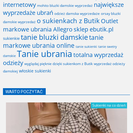
internetowy
największe
mohito bluzki damskie wyprzedaż
wyprzedaże ubrań
odzież damska wyprzedaże
orsay bluzki
o sukienkach z Butik
Outlet
damskie wyprzedaż
markowe ubrania Allegro
sklep ebutik.pl
tanie bluzki damskie
tanie
sukienkie
markowe ubrania online
tanie sukienki
tanie swetry
Tanie ubrania
totalna wyprzedaż
damskie
odzieży
wyglądaj pięknie dzięki sukienkom z Butik
wyprzedaż odzieży
włoskie sukienki
damskiej
WARTO POCZYTAĆ:
Sukienki na co dzień