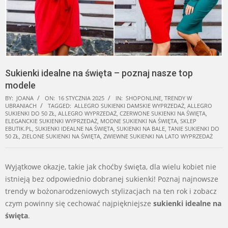
Sukienki idealne na święta – poznaj nasze top
modele
BY:
JOANA
ON:
16 STYCZNIA 2025
IN:
SHOPONLINE
,
TRENDY W
UBRANIACH
TAGGED:
ALLEGRO SUKIENKI DAMSKIE WYPRZEDAŻ
,
ALLEGRO
SUKIENKI DO 50 ZŁ
,
ALLEGRO WYPRZEDAŻ
,
CZERWONE SUKIENKI NA ŚWIĘTA
,
ELEGANCKIE SUKIENKI WYPRZEDAŻ
,
MODNE SUKIENKI NA ŚWIĘTA
,
SKLEP
EBUTIK.PL
,
SUKIENKI IDEALNE NA ŚWIĘTA
,
SUKIENKI NA BALE
,
TANIE SUKIENKI DO
50 ZŁ
,
ZIELONE SUKIENKI NA ŚWIĘTA
,
ZWIEWNE SUKIENKI NA LATO WYPRZEDAŻ
Wyjątkowe okazje, takie jak choćby święta, dla wielu kobiet nie
istnieją bez odpowiednio dobranej sukienki! Poznaj najnowsze
trendy w bożonarodzeniowych stylizacjach na ten rok i zobacz
czym powinny się cechować najpiękniejsze
sukienki idealne na
święta
.