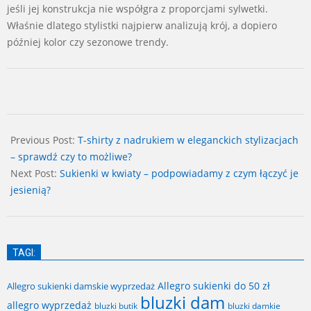
jeśli jej konstrukcja nie współgra z proporcjami sylwetki.
Właśnie dlatego stylistki najpierw analizują krój, a dopiero
później kolor czy sezonowe trendy.
2026-
06-
Previous Post:
T-shirty z nadrukiem w eleganckich stylizacjach
10
– sprawdź czy to możliwe?
Next Post:
Sukienki w kwiaty – podpowiadamy z czym łączyć je
jesienią?
TAGI:
Allegro sukienki do 50 zł
Allegro sukienki damskie wyprzedaż
bluzki dam
allegro wyprzedaż
bluzki butik
bluzki damkie