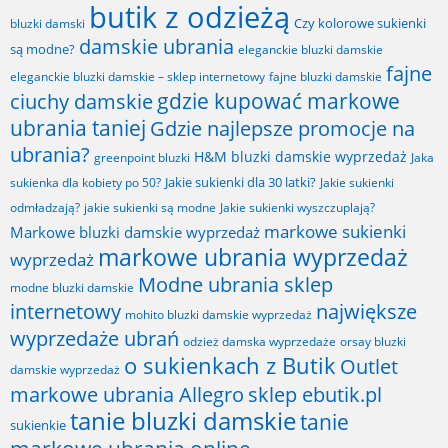
butik z odzieżą
Czy kolorowe sukienki
bluzki damski
damskie ubrania
są modne?
eleganckie bluzki damskie
fajne
fajne bluzki damskie
eleganckie bluzki damskie – sklep internetowy
gdzie kupować markowe
ciuchy damskie
ubrania taniej
Gdzie najlepsze promocje na
ubrania?
H&M bluzki damskie wyprzedaż
greenpoint bluzki
Jaka
Jakie sukienki dla 30 latki?
sukienka dla kobiety po 50?
Jakie sukienki
odmładzają?
jakie sukienki są modne
Jakie sukienki wyszczuplają?
markowe sukienki
Markowe bluzki damskie wyprzedaż
markowe ubrania wyprzedaż
wyprzedaż
Modne ubrania sklep
modne bluzki damskie
internetowy
największe
mohito bluzki damskie wyprzedaż
wyprzedaże ubrań
odzież damska wyprzedaże
orsay bluzki
o sukienkach z Butik
Outlet
damskie wyprzedaż
markowe ubrania Allegro
sklep ebutik.pl
tanie bluzki damskie
tanie
sukienkie