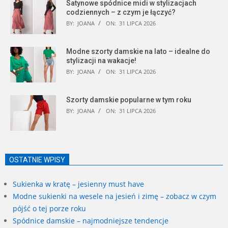
Satynowe spódnice midi w stylizacjach
codziennych – z czym je łączyć?
BY:
JOANA
ON:
31 LIPCA 2026
Modne szorty damskie na lato – idealne do
stylizacji na wakacje!
BY:
JOANA
ON:
31 LIPCA 2026
Szorty damskie popularne w tym roku
BY:
JOANA
ON:
31 LIPCA 2026
OSTATNIE WPISY
Sukienka w kratę – jesienny must have
Modne sukienki na wesele na jesień i zimę – zobacz w czym
pójść o tej porze roku
Spódnice damskie – najmodniejsze tendencje