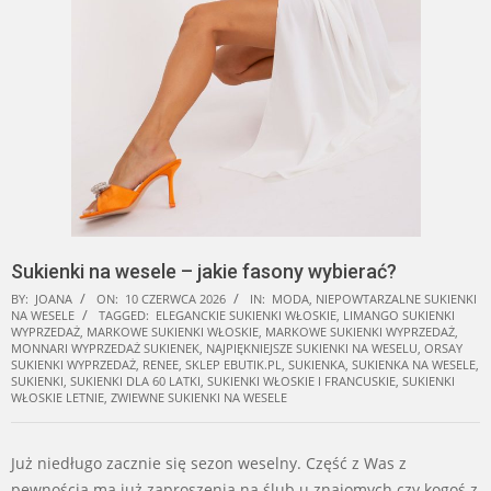
Sukienki na wesele – jakie fasony wybierać?
BY:
JOANA
ON:
10 CZERWCA 2026
IN:
MODA
,
NIEPOWTARZALNE SUKIENKI
NA WESELE
TAGGED:
ELEGANCKIE SUKIENKI WŁOSKIE
,
LIMANGO SUKIENKI
WYPRZEDAŻ
,
MARKOWE SUKIENKI WŁOSKIE
,
MARKOWE SUKIENKI WYPRZEDAŻ
,
MONNARI WYPRZEDAŻ SUKIENEK
,
NAJPIĘKNIEJSZE SUKIENKI NA WESELU
,
ORSAY
SUKIENKI WYPRZEDAŻ
,
RENEE
,
SKLEP EBUTIK.PL
,
SUKIENKA
,
SUKIENKA NA WESELE
,
SUKIENKI
,
SUKIENKI DLA 60 LATKI
,
SUKIENKI WŁOSKIE I FRANCUSKIE
,
SUKIENKI
WŁOSKIE LETNIE
,
ZWIEWNE SUKIENKI NA WESELE
Już niedługo zacznie się sezon weselny. Część z Was z
pewnością ma już zaproszenia na ślub u znajomych czy kogoś z