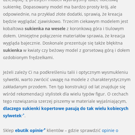
sukienkę. Dopasowany model ma bardzo prosty krój, ale
odpowiednie, na przykład złote dodatki, sprawią, że kreacja
będzie wyglądać zjawiskowo. Trzecim ciekawym modelem jest
kobaltowa
sukienka na wesele
z koronkową góra i tiulowym
dołem. Umiejętne połączenie materiałów sprawia, że kreacja
wygląda bajecznie. Doskonale prezentuje się także błękitna
sukienka
w kwiaty czy beżowy model z gorsetową górą i dołem
ozdobionym frędzelkami.
Jeżeli zależy Ci na podkreśleniu talii i optycznym wysmukleniu
sylwetki, warto zwrócić uwagę na modele z charakterystycznym
zakładanym przodem. Ten typ konstrukcji od lat znajduje się
wśród rekomendacji stylistek dla wielu typów figur. O cechach
tego rozwiązania szerzej piszemy w materiale wyjaśniającym,
dlaczego sukienki kopertowe pasują do tak wielu kobiecych
sylwetek
.
Sklep
ebutik opinie
klientów – gdzie sprawdzić
opinie o