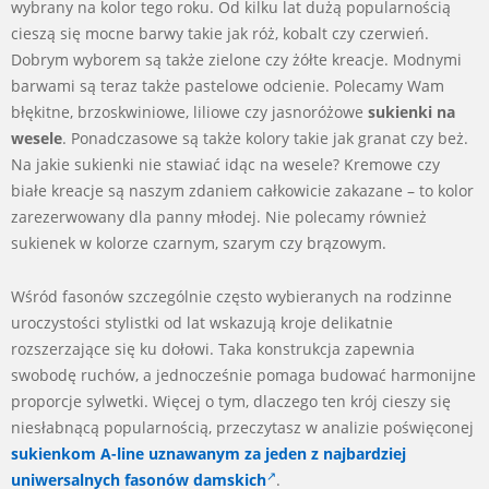
wybrany na kolor tego roku. Od kilku lat dużą popularnością
cieszą się mocne barwy takie jak róż, kobalt czy czerwień.
Dobrym wyborem są także zielone czy żółte kreacje. Modnymi
barwami są teraz także pastelowe odcienie. Polecamy Wam
błękitne, brzoskwiniowe, liliowe czy jasnoróżowe
sukienki na
wesele
. Ponadczasowe są także kolory takie jak granat czy beż.
Na jakie sukienki nie stawiać idąc na wesele? Kremowe czy
białe kreacje są naszym zdaniem całkowicie zakazane – to kolor
zarezerwowany dla panny młodej. Nie polecamy również
sukienek w kolorze czarnym, szarym czy brązowym.
Wśród fasonów szczególnie często wybieranych na rodzinne
uroczystości stylistki od lat wskazują kroje delikatnie
rozszerzające się ku dołowi. Taka konstrukcja zapewnia
swobodę ruchów, a jednocześnie pomaga budować harmonijne
proporcje sylwetki. Więcej o tym, dlaczego ten krój cieszy się
niesłabnącą popularnością, przeczytasz w analizie poświęconej
sukienkom A-line uznawanym za jeden z najbardziej
uniwersalnych fasonów damskich
.