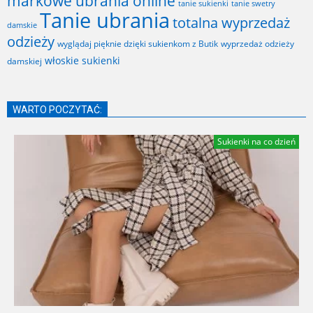
markowe ubrania online
tanie sukienki
tanie swetry
Tanie ubrania
totalna wyprzedaż
damskie
odzieży
wyglądaj pięknie dzięki sukienkom z Butik
wyprzedaż odzieży
włoskie sukienki
damskiej
WARTO POCZYTAĆ:
Sukienki na co dzień