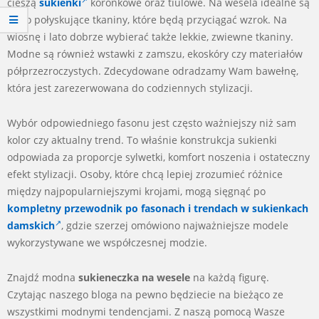
cieszą
sukienki
koronkowe oraz tiulowe. Na wesela idealne są
lekko połyskujące tkaniny, które będą przyciągać wzrok. Na
wiosnę i lato dobrze wybierać także lekkie, zwiewne tkaniny.
Modne są również wstawki z zamszu, ekoskóry czy materiałów
półprzezroczystych. Zdecydowane odradzamy Wam bawełnę,
która jest zarezerwowana do codziennych stylizacji.
Wybór odpowiedniego fasonu jest często ważniejszy niż sam
kolor czy aktualny trend. To właśnie konstrukcja sukienki
odpowiada za proporcje sylwetki, komfort noszenia i ostateczny
efekt stylizacji. Osoby, które chcą lepiej zrozumieć różnice
między najpopularniejszymi krojami, mogą sięgnąć po
kompletny przewodnik po fasonach i trendach w sukienkach
damskich
, gdzie szerzej omówiono najważniejsze modele
wykorzystywane we współczesnej modzie.
Znajdź modna
sukieneczka na wesele
na każdą figurę.
Czytając naszego bloga na pewno będziecie na bieżąco ze
wszystkimi modnymi tendencjami. Z naszą pomocą Wasze