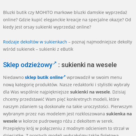
Bluzki butik czy MOHITO markowe bluzki damskie wyprzedaż
online? Gdzie kupić eleganckie kreacje na specjalne okazje? Od
kiedy jest orsay sukienki wyprzedaż online?
Rodzaje dekoltów w sukienkach
– poznaj najmodniejsze dekolty
wśród sukienek – sukienki z eButik
Sklep odzieżowy
: sukienki na wesele
Niedawno
sklep
butik online
wprowadził w swoim menu
nową kategorię produktów. Nasze redaktorki i stylistki wybrały
dla Was wspólnie najpiękniejsze
sukienki na wesele
. Dzisiaj
chcemy przedstawić Wam pięć konkretnych modeli, które
naszym zdaniem są doskonałe na takie uroczystości. Pierwszym
wybranym przez nas modelem jest rozkloszowana
sukienka na
wesele
w kolorze pudrowego różu z dekoltem w serek.
Przepiękny krój w połączeniu z modnym odcieniem to strzał w
dziesiątkę. Z prostych modeli wybrałyśmy także fioletową