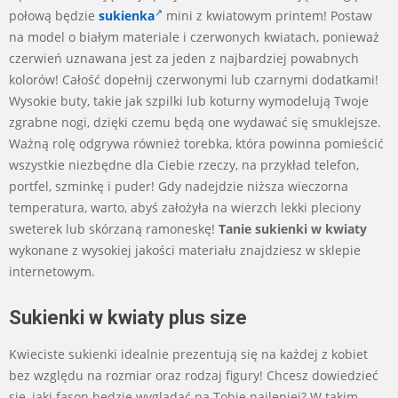
połową będzie
sukienka
mini z kwiatowym printem! Postaw
na model o białym materiale i czerwonych kwiatach, ponieważ
czerwień uznawana jest za jeden z najbardziej powabnych
kolorów! Całość dopełnij czerwonymi lub czarnymi dodatkami!
Wysokie buty, takie jak szpilki lub koturny wymodelują Twoje
zgrabne nogi, dzięki czemu będą one wydawać się smuklejsze.
Ważną rolę odgrywa również torebka, która powinna pomieścić
wszystkie niezbędne dla Ciebie rzeczy, na przykład telefon,
portfel, szminkę i puder! Gdy nadejdzie niższa wieczorna
temperatura, warto, abyś założyła na wierzch lekki pleciony
sweterek lub skórzaną ramoneskę!
Tanie sukienki w kwiaty
wykonane z wysokiej jakości materiału znajdziesz w sklepie
internetowym.
Sukienki w kwiaty plus size
Kwieciste sukienki idealnie prezentują się na każdej z kobiet
bez względu na rozmiar oraz rodzaj figury! Chcesz dowiedzieć
się, jaki fason będzie wyglądać na Tobie najlepiej? W takim