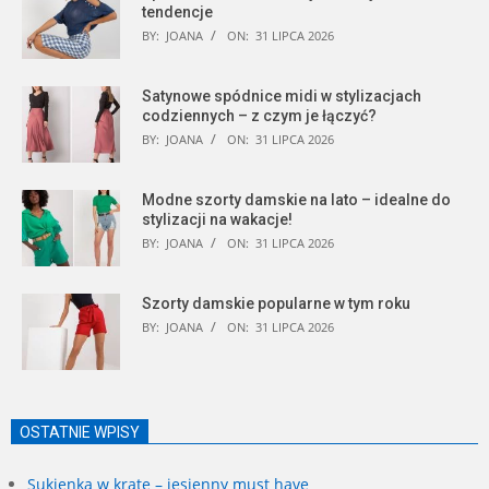
tendencje
BY:
JOANA
ON:
31 LIPCA 2026
Satynowe spódnice midi w stylizacjach
codziennych – z czym je łączyć?
BY:
JOANA
ON:
31 LIPCA 2026
Modne szorty damskie na lato – idealne do
stylizacji na wakacje!
BY:
JOANA
ON:
31 LIPCA 2026
Szorty damskie popularne w tym roku
BY:
JOANA
ON:
31 LIPCA 2026
OSTATNIE WPISY
Sukienka w kratę – jesienny must have