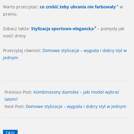
Warto przeczytać:
co zrobić żeby ubrania nie farbowały
w
praniu.
Zobacz także:
Stylizacja sportowo-elegancka
– pomysły jak
nosić dresy
Przeczytaj również:
Domowe stylizacje – wygoda i dobry styl w
jednym
2025-
02-
Previous Post:
Kombinezony damskie – jaki model wybrać
28
latem?
Next Post:
Domowe stylizacje – wygoda i dobry styl w jednym
TAGI: