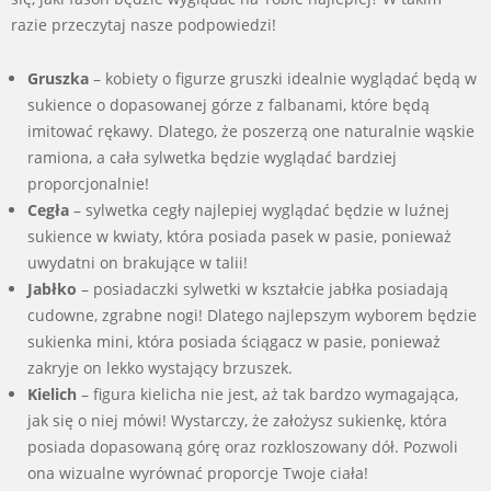
razie przeczytaj nasze podpowiedzi!
Gruszka
– kobiety o figurze gruszki idealnie wyglądać będą w
sukience o dopasowanej górze z falbanami, które będą
imitować rękawy. Dlatego, że poszerzą one naturalnie wąskie
ramiona, a cała sylwetka będzie wyglądać bardziej
proporcjonalnie!
Cegła
– sylwetka cegły najlepiej wyglądać będzie w luźnej
sukience w kwiaty, która posiada pasek w pasie, ponieważ
uwydatni on brakujące w talii!
Jabłko
– posiadaczki sylwetki w kształcie jabłka posiadają
cudowne, zgrabne nogi! Dlatego najlepszym wyborem będzie
sukienka mini, która posiada ściągacz w pasie, ponieważ
zakryje on lekko wystający brzuszek.
Kielich
– figura kielicha nie jest, aż tak bardzo wymagająca,
jak się o niej mówi! Wystarczy, że założysz sukienkę, która
posiada dopasowaną górę oraz rozkloszowany dół. Pozwoli
ona wizualne wyrównać proporcje Twoje ciała!