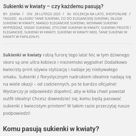
Sukienki w kwiaty – czy każdemu pasują?
BY:
JOANA
ON:
28 LUTEGO 2025
IN:
KOLEKCJA NA LATO
,
SHOPONLINE
TAGGED:
ALLEGRO TANIE SUKIENKI
,
CO DO ELEGANCKIEJ SUKIENKI
,
DŁUGIE
SUKIENKI W KWIATY
,
MANGO ELEGANCKIE SUKIENKI
,
MONNARI SUKIENKI
WYPRZEDAŻ
,
SINSAY SUKIENKI
,
STYLOWE SUKIENKI W KWIATY
,
SUKIENKI PROSTE I
ELEGANCKIE
,
SUKIENKI W KWIATY
,
SUKIENKI W KWIATY MIDI
,
TANIE SUKIENKI W
KWIATY W PAPILION.PL
Sukienki w kwiaty
robią furorę tego lata! Nic w tym dziwnego
skoro są one ultra kobiece i nieziemsko wygodne! Dodatkowo
kwiecisty print ożywia stylizację i nadaje jej niebywałego
smaku. Sukienki z florystycznym nadrukiem idealnie nadają się
na wiele okazji – od codziennych, po te bardzo oficjalne!
Wystarczy je odpowiedzi dopełnić, aby w kilka chwil powstał
outfit idealny! Chcesz dowiedzieć się, komu będą pasować
sukienki z kwiecistym printem? W takim razie przeczytaj nasze
podpowiedzi!
Komu pasują sukienki w kwiaty?