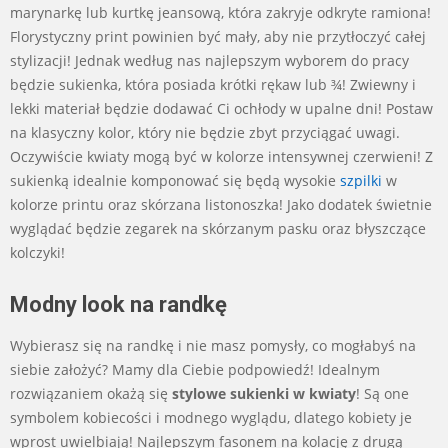
marynarkę lub kurtkę jeansową, która zakryje odkryte ramiona!
Florystyczny print powinien być mały, aby nie przytłoczyć całej
stylizacji! Jednak według nas najlepszym wyborem do pracy
będzie sukienka, która posiada krótki rękaw lub ¾! Zwiewny i
lekki materiał będzie dodawać Ci ochłody w upalne dni! Postaw
na klasyczny kolor, który nie będzie zbyt przyciągać uwagi.
Oczywiście kwiaty mogą być w kolorze intensywnej czerwieni! Z
sukienką idealnie komponować się będą wysokie
szpilki
w
kolorze printu oraz skórzana listonoszka! Jako dodatek świetnie
wyglądać będzie zegarek na skórzanym pasku oraz błyszczące
kolczyki!
Modny look na randkę
Wybierasz się na randkę i nie masz pomysły, co mogłabyś na
siebie założyć? Mamy dla Ciebie podpowiedź! Idealnym
rozwiązaniem okażą się
stylowe sukienki w kwiaty
! Są one
symbolem kobiecości i modnego wyglądu, dlatego kobiety je
wprost uwielbiają! Najlepszym fasonem na kolację z drugą