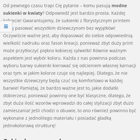
Od pewnego czasu trapi Cię pytanie – komu pasują
modne
sukienki w kwiaty
? Odpowiedź jest bardzo prosta. Każdej
kobiecie! Gwarantujemy, że sukienki z florystycznym printem
będą pasować wszystkim dziewczynom bez wyjątków!
Oczywiście ważne jest, aby dopasować do siebie odpowiednią
wielkość nadruku oraz fason kreacji, ponieważ zbyt duży print
może przytłoczyć piękno kobiecej sylwetki! Równie ważnym
aspektem jest wybór koloru. Każda z nas powinna podczas
wyboru barwy sukienki kierować się odcieniem własnej karnacji
oraz tym, w jakim kolorze czuje się najlepiej. Dlatego, że nie
wszystkie dziewczyny będą czuć się komfortowo w każdej
barwie! Pamiętaj, że bardzo ważne jest to, jakie dodatki
dobierzesz, ponieważ powinny one być klasyczne, dlatego, że
zbyt duża ilość wzorów wprowadzi do całej stylizacji zbyt dużo
zamieszania! Jeśli chodzi o obuwie, to ono również powinno być
wykonane z jednolitego materiału i posiadać gładką
jednokolorową strukturę!