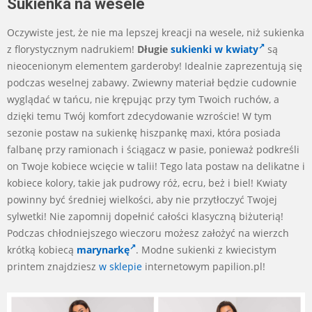
Sukienka na wesele
Oczywiste jest, że nie ma lepszej kreacji na wesele, niż sukienka
z florystycznym nadrukiem!
Długie
sukienki w kwiaty
są
nieocenionym elementem garderoby! Idealnie zaprezentują się
podczas weselnej zabawy. Zwiewny materiał będzie cudownie
wyglądać w tańcu, nie krępując przy tym Twoich ruchów, a
dzięki temu Twój komfort zdecydowanie wzroście! W tym
sezonie postaw na sukienkę hiszpankę maxi, która posiada
falbanę przy ramionach i ściągacz w pasie, ponieważ podkreśli
on Twoje kobiece wcięcie w talii! Tego lata postaw na delikatne i
kobiece kolory, takie jak pudrowy róż, ecru, beż i biel! Kwiaty
powinny być średniej wielkości, aby nie przytłoczyć Twojej
sylwetki! Nie zapomnij dopełnić całości klasyczną biżuterią!
Podczas chłodniejszego wieczoru możesz założyć na wierzch
krótką kobiecą
marynarkę
. Modne sukienki z kwiecistym
printem znajdziesz
w sklepie
internetowym papilion.pl!