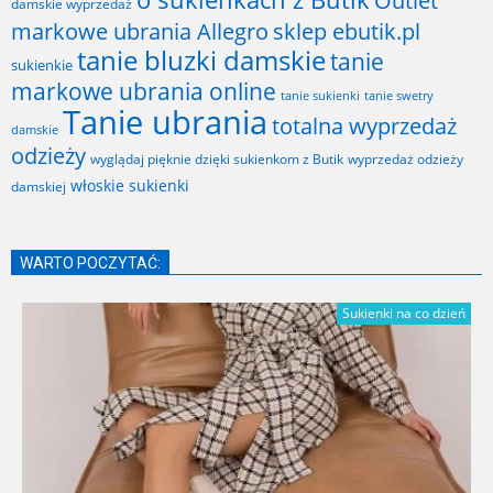
Outlet
damskie wyprzedaż
markowe ubrania Allegro
sklep ebutik.pl
tanie bluzki damskie
tanie
sukienkie
markowe ubrania online
tanie sukienki
tanie swetry
Tanie ubrania
totalna wyprzedaż
damskie
odzieży
wyglądaj pięknie dzięki sukienkom z Butik
wyprzedaż odzieży
włoskie sukienki
damskiej
WARTO POCZYTAĆ:
Sukienki na co dzień