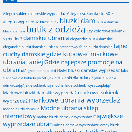
Allegro sukienki do 50 zł
Allegro sukienki damskie wyprzedaż
bluzki dam
allegro wyprzedaż
bluzki butik
bluzki damkie
butik z odzieżą
Czy kolorowe sukienki
bluzki damski
damskie ubrania
są modne?
eleganckie bluzki damskie
fajne
fajne bluzki damskie
eleganckie bluzki damskie – sklep internetowy
gdzie kupować markowe
ciuchy damskie
ubrania taniej
Gdzie najlepsze promocje na
ubrania?
H&M bluzki damskie wyprzedaż
greenpoint bluzki
Jaka
Jakie sukienki dla 30 latki?
sukienka dla kobiety po 50?
Jakie sukienki
odmładzają?
jakie sukienki są modne
Jakie sukienki wyszczuplają?
markowe sukienki
Markowe bluzki damskie wyprzedaż
markowe ubrania wyprzedaż
wyprzedaż
Modne ubrania sklep
modne bluzki damskie
internetowy
największe
mohito bluzki damskie wyprzedaż
wyprzedaże ubrań
odzież damska wyprzedaże
orsay bluzki
o sukienkach z Butik