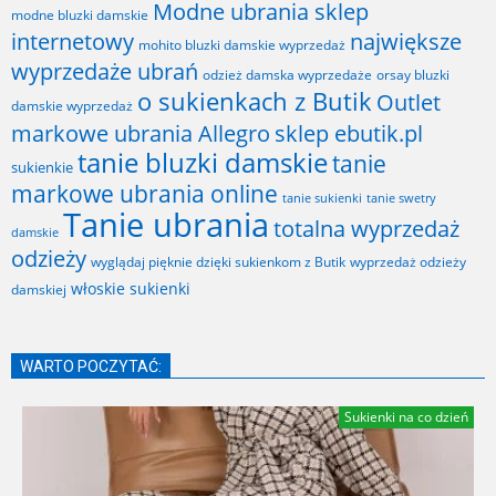
Modne ubrania sklep
modne bluzki damskie
internetowy
największe
mohito bluzki damskie wyprzedaż
wyprzedaże ubrań
odzież damska wyprzedaże
orsay bluzki
o sukienkach z Butik
Outlet
damskie wyprzedaż
markowe ubrania Allegro
sklep ebutik.pl
tanie bluzki damskie
tanie
sukienkie
markowe ubrania online
tanie sukienki
tanie swetry
Tanie ubrania
totalna wyprzedaż
damskie
odzieży
wyglądaj pięknie dzięki sukienkom z Butik
wyprzedaż odzieży
włoskie sukienki
damskiej
WARTO POCZYTAĆ:
Sukienki na co dzień