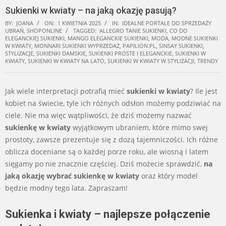
Sukienki w kwiaty – na jaką okazję pasują?
BY:
JOANA
ON:
1 KWIETNIA 2025
IN:
IDEALNE PORTALE DO SPRZEDAŻY
UBRAŃ
,
SHOPONLINE
TAGGED:
ALLEGRO TANIE SUKIENKI
,
CO DO
ELEGANCKIEJ SUKIENKI
,
MANGO ELEGANCKIE SUKIENKI
,
MODA
,
MODNE SUKIENKI
W KWIATY
,
MONNARI SUKIENKI WYPRZEDAŻ
,
PAPILION.PL
,
SINSAY SUKIENKI
,
STYLIZACJE
,
SUKIENKI DAMSKIE
,
SUKIENKI PROSTE I ELEGANCKIE
,
SUKIENKI W
KWIATY
,
SUKIENKI W KWIATY NA LATO
,
SUKIENKI W KWIATY W STYLIZACJI
,
TRENDY
Jak wiele interpretacji potrafią mieć
sukienki w kwiaty
? Ile jest
kobiet na świecie, tyle ich różnych odsłon możemy podziwiać na
ciele. Nie ma więc wątpliwości, że dziś możemy nazwać
sukienkę w kwiaty
wyjątkowym ubraniem, które mimo swej
prostoty, zawsze prezentuje się z dozą tajemniczości. Ich różne
oblicza doceniane są o każdej porze roku, ale wiosną i latem
sięgamy po nie znacznie częściej. Dziś możecie sprawdzić,
na
jaką okazję wybrać sukienkę w kwiaty
oraz który model
będzie modny tego lata. Zapraszam!
Sukienka i kwiaty – najlepsze połączenie