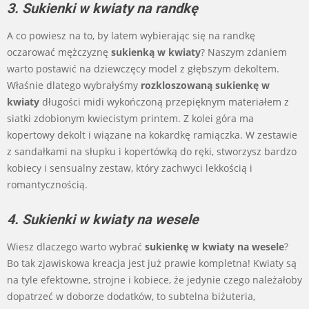
3. Sukienki w kwiaty na randkę
A co powiesz na to, by latem wybierając się na randkę
oczarować mężczyznę
sukienką w kwiaty
? Naszym zdaniem
warto postawić na dziewczęcy model z głębszym dekoltem.
Właśnie dlatego wybrałyśmy
rozkloszowaną sukienkę w
kwiaty
długości midi wykończoną przepięknym materiałem z
siatki zdobionym kwiecistym printem. Z kolei góra ma
kopertowy dekolt i wiązane na kokardkę ramiączka. W zestawie
z sandałkami na słupku i kopertówką do ręki, stworzysz bardzo
kobiecy i sensualny zestaw, który zachwyci lekkością i
romantycznością.
4. Sukienki w kwiaty na wesele
Wiesz dlaczego warto wybrać
sukienkę w kwiaty na wesele
?
Bo tak zjawiskowa kreacja jest już prawie kompletna! Kwiaty są
na tyle efektowne, strojne i kobiece, że jedynie czego należałoby
dopatrzeć w doborze dodatków, to subtelna biżuteria,