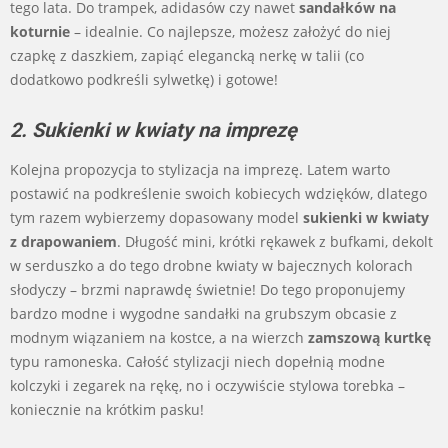
tego lata. Do trampek, adidasów czy nawet
sandałków na
koturnie
– idealnie. Co najlepsze, możesz założyć do niej
czapkę z daszkiem, zapiąć elegancką nerkę w talii (co
dodatkowo podkreśli sylwetkę) i gotowe!
2. Sukienki w kwiaty na imprezę
Kolejna propozycja to stylizacja na imprezę. Latem warto
postawić na podkreślenie swoich kobiecych wdzięków, dlatego
tym razem wybierzemy dopasowany model
sukienki w kwiaty
z drapowaniem
. Długość mini, krótki rękawek z bufkami, dekolt
w serduszko a do tego drobne kwiaty w bajecznych kolorach
słodyczy – brzmi naprawdę świetnie! Do tego proponujemy
bardzo modne i wygodne sandałki na grubszym obcasie z
modnym wiązaniem na kostce, a na wierzch
zamszową kurtkę
typu ramoneska. Całość stylizacji niech dopełnią modne
kolczyki i zegarek na rękę, no i oczywiście stylowa torebka –
koniecznie na krótkim pasku!