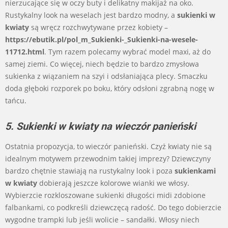
nierzucające się w oczy buty i delikatny makijaż na oko.
Rustykalny look na weselach jest bardzo modny, a
sukienki w
kwiaty
są wręcz rozchwytywane przez kobiety –
https://ebutik.pl/pol_m_Sukienki-_Sukienki-na-wesele-
11712.html
. Tym razem polecamy wybrać model maxi, aż do
samej ziemi. Co więcej, niech będzie to bardzo zmysłowa
sukienka z wiązaniem na szyi i odsłaniająca plecy. Smaczku
doda głęboki rozporek po boku, który odsłoni zgrabną nogę w
tańcu.
5. Sukienki w kwiaty na wieczór panieński
Ostatnia propozycja, to wieczór panieński. Czyż kwiaty nie są
idealnym motywem przewodnim takiej imprezy? Dziewczyny
bardzo chętnie stawiają na rustykalny look i poza
sukienkami
w kwiaty
dobierają jeszcze kolorowe wianki we włosy.
Wybierzcie rozkloszowane sukienki długości midi zdobione
falbankami, co podkreśli dziewczęcą radość. Do tego dobierzcie
wygodne trampki lub jeśli wolicie – sandałki. Włosy niech