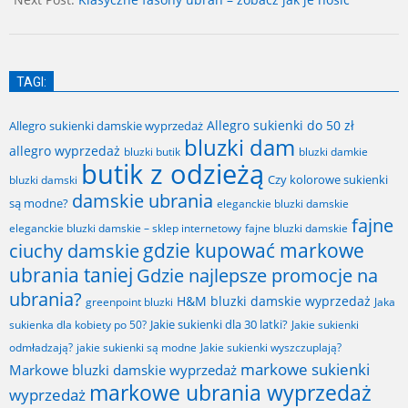
TAGI:
Allegro sukienki do 50 zł
Allegro sukienki damskie wyprzedaż
bluzki dam
allegro wyprzedaż
bluzki butik
bluzki damkie
butik z odzieżą
Czy kolorowe sukienki
bluzki damski
damskie ubrania
są modne?
eleganckie bluzki damskie
fajne
fajne bluzki damskie
eleganckie bluzki damskie – sklep internetowy
gdzie kupować markowe
ciuchy damskie
ubrania taniej
Gdzie najlepsze promocje na
ubrania?
H&M bluzki damskie wyprzedaż
greenpoint bluzki
Jaka
Jakie sukienki dla 30 latki?
sukienka dla kobiety po 50?
Jakie sukienki
odmładzają?
jakie sukienki są modne
Jakie sukienki wyszczuplają?
markowe sukienki
Markowe bluzki damskie wyprzedaż
markowe ubrania wyprzedaż
wyprzedaż