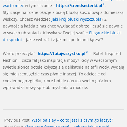
warto mieć
w tym sezonie –
https://trendsetterki.pl
.
Stylizacje na różne okazje z białą bluzką koszulową z domieszką
wiskozy. Chcesz wiedzieć
Jaki krój bluzki wyszczupla
? Z
pewnością każda z nas chce wyglądać dobrze i czuć się pewnie
w swoich ubraniach. Klasyka w Twojej szafie:
Eleganckie bluzki
do spodni
– jakie wybrać i z jakimi spodniami łączyć?
Warto przeczytać:
https://tutajwszystko.pl
– Botel Inspired
Fashion – cisza fal jako inspiracja mody? Gdy w wieczornym
świetle słońca botele kołyszą się delikatnie na tafli wody, wydają
się miejscem, gdzie czas płynie inaczej. To odcięcie od
codziennego zgiełku, które botele oferują swoim gościom,
wprowadza nowy sposób myślenia o modzie.
2025-
04-
Previous Post:
Wzór paisley – co to jest i z czym go łączyć?
01
Next Post:
Klasyczne fasony ubrań – zobacz jak je nosić