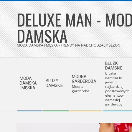
Skip
DELUXE MAN - MOD
to
content
DAMSKA
MODA DAMSKA I MĘSKA - TRENDY NA NADCHODZĄCY SEZON
Secondary
BLUZKI
Navigation
DAMSKIE
Bluzka
Menu
MODNA
damska to
MODA
BLUZY
GARDEROBA
jeden z
DAMSKA
DAMSKIE
Modna
najbardziej
I MĘSKA
garderoba
podstawowych
elementów
damskiej
garderoby