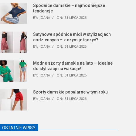
Spódnice damskie – najmodniejsze
tendencje
BY:
JOANA
ON:
31 LIPCA 2026
Satynowe spódnice midi w stylizacjach
codziennych – z czym je łączyć?
BY:
JOANA
ON:
31 LIPCA 2026
Modne szorty damskie na lato – idealne
do stylizacji na wakacje!
BY:
JOANA
ON:
31 LIPCA 2026
Szorty damskie popularne w tym roku
BY:
JOANA
ON:
31 LIPCA 2026
OSTATNIE WPISY