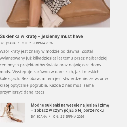
Sukienka w kratę – jesienny must have
BY:
JOANA
ON:
2 SIERPNIA 2026
Wzór kraty jest znany w modzie od dawna. Został
wylansowany już kilkadziesiąt lat temu przez najbardziej
cenionych projektantów świata oraz największe domy
mody. Występuje zarówno w damskich, jak i męskich
kolekcjach. Bez obaw, mitem jest stwierdzenie, że wzór w
kratę optycznie pogrubia. Każda z nas musi sama
przymierzyć daną rzecz
Modne sukienki na wesele na jesień i zimę
– zobacz w czym pójść o tej porze roku
BY:
JOANA
ON:
2 SIERPNIA 2026