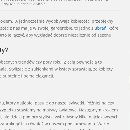
,
ZNAJDŹ SUKIENKĘ DLA SIEBIE
rokiem. A jednocześnie wydobywają kobiecość, przepiękny
zość z nas ma je w swojej garderobie, to jedno z
ubrań
, które
o je łączyć, aby wyglądać dobrze niezależnie od sezonu.
ty?
ecnych trendów czy pory roku. Z całą pewnością to
e. Stylizacje z sukienkami w kwiaty sprawiają, że kobiety
 subtelne i pełne elegancji.
, który najlepiej pasuje do naszej sylwetki. Później należy
przypadku stawiamy na motywy kwiatowe. Następnym krokiem
, ale dzięki pomocy stylistki wybrałyśmy kilka najciekawszych
 zabraknąć ich również w naszym podsumowaniu. Warto