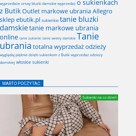
o sukienkach
wyprzedaże
orsay bluzki damskie wyprzedaż
z Butik
Outlet markowe ubrania Allegro
tanie bluzki
sklep ebutik.pl
sukienkie
damskie
tanie markowe ubrania
Tanie
online
tanie sukienki
tanie swetry damskie
ubrania
totalna wyprzedaż odzieży
wyglądaj pięknie dzięki sukienkom z Butik
wyprzedaż odzieży
włoskie sukienki
damskiej
WARTO POCZYTAĆ:
Sukienki na co dzień