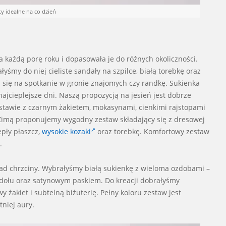
y idealne na co dzień
na każdą porę roku i dopasowała je do różnych okoliczności.
ałyśmy do niej cieliste sandały na szpilce, białą torebkę oraz
 się na spotkanie w gronie znajomych czy randkę. Sukienka
jcieplejsze dni. Naszą propozycją na jesień jest dobrze
stawie z czarnym żakietem, mokasynami, cienkimi rajstopami
 Zimą proponujemy wygodny zestaw składający się z dresowej
epły płaszcz,
wysokie kozaki
oraz torebkę. Komfortowy zestaw
.
kład chrzciny. Wybrałyśmy białą sukienkę z wieloma ozdobami –
dołu oraz satynowym paskiem. Do kreacji dobrałyśmy
y żakiet i subtelną biżuterię. Pełny koloru zestaw jest
tniej aury.