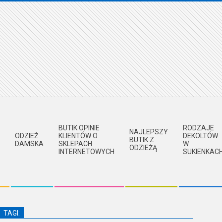
BUTIK OPINIE
RODZAJE
NAJLEPSZY
ODZIEŻ
KLIENTÓW O
DEKOLTÓW
BUTIK Z
DAMSKA
SKLEPACH
W
ODZIEŻĄ
INTERNETOWYCH
SUKIENKAC
TAGI: