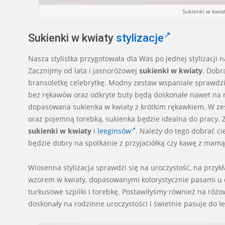
Sukienki w kwiat
Sukienki w kwiaty
stylizacje
Nasza stylistka przygotowała dla Was po jednej stylizacji 
Zacznijmy od lata i jasnoróżowej
sukienki w kwiaty
. Dobr
bransoletkę celebrytkę. Modny zestaw wspaniale sprawdzi
bez rękawów oraz odkryte buty będą doskonałe nawet na na
dopasowana sukienka w kwiaty z krótkim rękawkiem. W ze
oraz pojemną torebką, sukienka będzie idealna do pracy.
sukienki w kwiaty
i
leeginsów
. Należy do tego dobrać ci
będzie dobry na spotkanie z przyjaciółką czy kawę z mamą
Wiosenna stylizacja sprawdzi się na uroczystość, na przy
wzorem w kwiaty, dopasowanymi kolorystycznie pasami u 
turkusowe szpilki i torebkę. Postawiłyśmy również na różow
doskonały na rodzinne uroczystości i świetnie pasuje do le