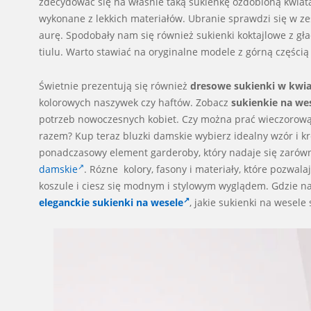
zdecydować się na właśnie taką sukienkę ozdobioną kwiat
wykonane z lekkich materiałów. Ubranie sprawdzi się w ze
aurę. Spodobały nam się również sukienki koktajlowe z gł
tiulu. Warto stawiać na oryginalne modele z górną częścią
Świetnie prezentują się również
dresowe sukienki w kwia
kolorowych naszywek czy haftów. Zobacz
sukienkie na we
potrzeb nowoczesnych kobiet. Czy można prać wieczorow
razem? Kup teraz bluzki damskie wybierz idealny wzór i kró
ponadczasowy element garderoby, który nadaje się zarówno
damskie
. Rózne kolory, fasony i materiały, które pozwa
koszule i ciesz się modnym i stylowym wyglądem. Gdzie n
eleganckie sukienki na wesele
, j
akie sukienki na wesele