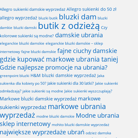
Allegro sukienki do 50 zł
Allegro sukienki damskie wyprzedaż
bluzki dam
allegro wyprzedaż
bluzki butik
bluzki
butik z odzieżą
Czy
bluzki damski
damkie
damskie ubrania
kolorowe sukienki są modne?
eleganckie bluzki damskie
eleganckie bluzki damskie – sklep
fajne ciuchy damskie
fajne bluzki damskie
internetowy
gdzie kupować markowe ubrania taniej
Gdzie najlepsze promocje na ubrania?
H&M bluzki damskie wyprzedaż
greenpoint bluzki
Jaka
Jakie sukienki dla 30 latki?
sukienka dla kobiety po 50?
Jakie sukienki
odmładzają?
jakie sukienki są modne
Jakie sukienki wyszczuplają?
markowe
Markowe bluzki damskie wyprzedaż
markowe ubrania
sukienki wyprzedaż
wyprzedaż
Modne ubrania
modne bluzki damskie
sklep internetowy
mohito bluzki damskie wyprzedaż
największe wyprzedaże ubrań
odzież damska