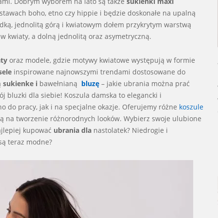
ami. Dobrym wyborem na lato są także
sukienki maxi
stawach boho, etno czy hippie i będzie doskonałe na upalną
adką, jednolitą górą i kwiatowym dołem przykrytym warstwą
 w kwiaty, a dolną jednolitą oraz asymetryczną.
ty
oraz modele, gdzie motywy kwiatowe występują w formie
sele
inspirowane najnowszymi trendami dostosowane do
ą
sukienke i
bawełnianą
bluzę
– jakie ubrania można prać
j bluzki dla siebie! Koszula damska to elegancki i
 do pracy, jak i na specjalne okazje. Oferujemy różne
koszule
lają na tworzenie różnorodnych looków. Wybierz swoje ulubione
ajlepiej kupować
ubrania dla
nastolatek? Niedrogie i
 są teraz modne?