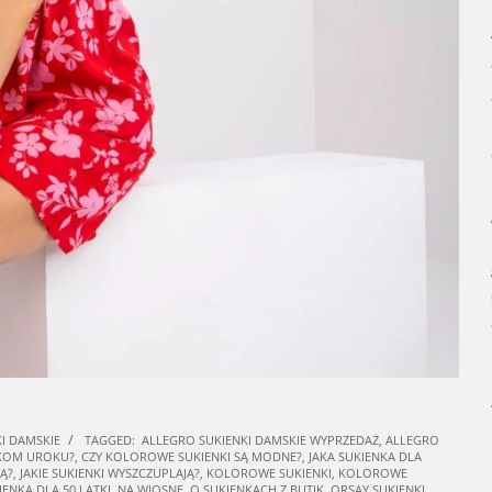
I DAMSKIE
TAGGED:
ALLEGRO SUKIENKI DAMSKIE WYPRZEDAŻ
,
ALLEGRO
NKOM UROKU?
,
CZY KOLOROWE SUKIENKI SĄ MODNE?
,
JAKA SUKIENKA DLA
Ą?
,
JAKIE SUKIENKI WYSZCZUPLAJĄ?
,
KOLOROWE SUKIENKI
,
KOLOROWE
ENKA DLA 50 LATKI
,
NA WIOSNĘ
,
O SUKIENKACH Z BUTIK
,
ORSAY SUKIENKI