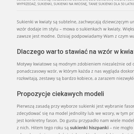
WYPRZEDAŻ
,
SUKIENKI
,
SUKIENKI NA WIOSNĘ
,
TANIE SUKIENKI DLA 50 LATKI
Sukienki w kwiaty są subtelne, zachwycają dziewczęcym u
wzór dodaje im stylu – mowa o sukienkach w kwiaty. Więks
zawsze jest modne. Dzisiaj podpowiadamy Wam z czym wart
Dlaczego warto stawiać na wzór w kwia
Motywy kwiatowe są modnym zdobieniem niezależnie od ob
ponadczasowy wzór, w którym każda z nas wygląda doskonal
rozkwitają, zestawy są bardzo kobiece, a zarazem niezwykle
Propozycje ciekawych modeli
Pierwszą zasadą przy wyborze sukienki jest wybranie fasonu
zdecydować się na model jednolity lub we wzory, w tym 
jest konkretny fason. Do gustu przypadło nam wiele modeli
z nich. Hitem tego roku są
sukienki hiszpanki
– nie mogło