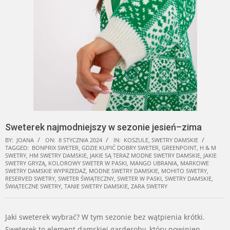
Sweterek najmodniejszy w sezonie jesień–zima
BY:
JOANA
ON:
8 STYCZNIA 2024
IN:
KOSZULE
,
SWETRY DAMSKIE
TAGGED:
BONPRIX SWETER
,
GDZIE KUPIĆ DOBRY SWETER
,
GREENPOINT
,
H & M
SWETRY
,
HM SWETRY DAMSKIE
,
JAKIE SĄ TERAZ MODNE SWETRY DAMSKIE
,
JAKIE
SWETRY GRYZĄ
,
KOLOROWY SWETER W PASKI
,
MANGO UBRANIA
,
MARKOWE
SWETRY DAMSKIE WYPRZEDAŻ
,
MODNE SWETRY DAMSKIE
,
MOHITO SWETRY
,
RESERVED SWETRY
,
SWETER ŚWIĄTECZNY
,
SWETER W PASKI
,
SWETRY DAMSKIE
,
ŚWIĄTECZNE SWETRY
,
TANIE SWETRY DAMSKIE
,
ZARA SWETRY
Jaki sweterek wybrać? W tym sezonie bez wątpienia krótki.
Sweterek to element damskiej garderoby, który powinien