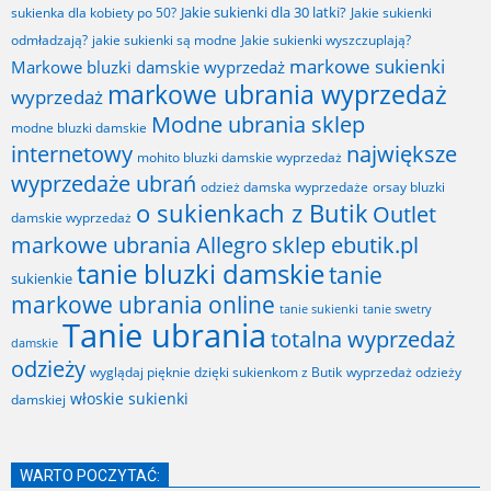
Jakie sukienki dla 30 latki?
sukienka dla kobiety po 50?
Jakie sukienki
odmładzają?
jakie sukienki są modne
Jakie sukienki wyszczuplają?
markowe sukienki
Markowe bluzki damskie wyprzedaż
markowe ubrania wyprzedaż
wyprzedaż
Modne ubrania sklep
modne bluzki damskie
internetowy
największe
mohito bluzki damskie wyprzedaż
wyprzedaże ubrań
odzież damska wyprzedaże
orsay bluzki
o sukienkach z Butik
Outlet
damskie wyprzedaż
markowe ubrania Allegro
sklep ebutik.pl
tanie bluzki damskie
tanie
sukienkie
markowe ubrania online
tanie sukienki
tanie swetry
Tanie ubrania
totalna wyprzedaż
damskie
odzieży
wyglądaj pięknie dzięki sukienkom z Butik
wyprzedaż odzieży
włoskie sukienki
damskiej
WARTO POCZYTAĆ: