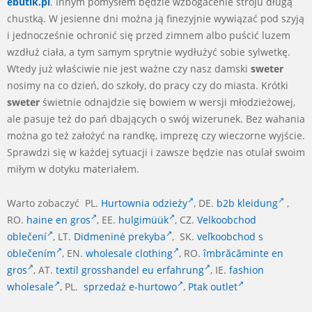
ebutik.pl
. Innym pomysłem będzie wzbogacenie stroju długą
chustką. W jesienne dni można ją finezyjnie wywiązać pod szyją
i jednocześnie ochronić się przed zimnem albo puścić luzem
wzdłuż ciała, a tym samym sprytnie wydłużyć sobie sylwetkę.
Wtedy już właściwie nie jest ważne czy nasz damski
sweter
nosimy na co dzień, do szkoły, do pracy czy do miasta. Krótki
sweter
świetnie odnajdzie się bowiem w wersji młodzieżowej,
ale pasuje też do pań dbających o swój wizerunek. Bez wahania
można go też założyć na randkę, imprezę czy wieczorne wyjście.
Sprawdzi się w każdej sytuacji i zawsze będzie nas otulał swoim
miłym w dotyku materiałem.
Warto zobaczyć PL.
Hurtownia odzieży
, DE.
b2b kleidung
,
RO.
haine en gros
, EE.
hulgimüük
, CZ.
Velkoobchod
oblečení
, LT.
Didmeninė prekyba
, SK.
veľkoobchod s
oblečením
, EN.
wholesale clothing
, RO.
îmbrăcăminte en
gros
, AT.
textil grosshandel eu erfahrung
, IE.
fashion
wholesale
, PL.
sprzedaż e-hurtowo
,
Ptak outlet