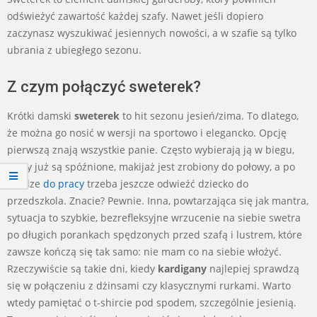
odświeżyć zawartość każdej szafy. Nawet jeśli dopiero
zaczynasz wyszukiwać jesiennych nowości, a w szafie są tylko
ubrania z ubiegłego sezonu.
Z czym połączyć sweterek?
Krótki damski
sweterek
to hit sezonu jesień/zima. To dlatego,
że można go nosić w wersji na sportowo i elegancko. Opcję
pierwszą znają wszystkie panie. Często wybierają ją w biegu,
kiedy już są spóźnione, makijaż jest zrobiony do połowy, a po
drodze
do pracy
trzeba jeszcze odwieźć dziecko do
przedszkola. Znacie? Pewnie. Inna, powtarzająca się jak mantra,
sytuacja to szybkie, bezrefleksyjne wrzucenie na siebie swetra
po długich porankach spędzonych przed szafą i lustrem, które
zawsze kończą się tak samo: nie mam co na siebie włożyć.
Rzeczywiście są takie dni, kiedy
kardigany
najlepiej sprawdzą
się w połączeniu z dżinsami czy klasycznymi rurkami. Warto
wtedy pamiętać o t-shircie pod spodem, szczególnie jesienią.