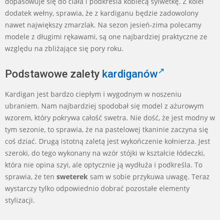
dopasowuje się do ciała i podkreśla kobiecą sylwetkę. Z kolei
dodatek wełny, sprawia, że z kardiganu będzie zadowolony
nawet największy zmarzlak. Na sezon jesień-zima polecamy
modele z długimi rękawami, są one najbardziej praktyczne ze
względu na zbliżające się pory roku.
Podstawowe zalety
kardiganów
Kardigan jest bardzo ciepłym i wygodnym w noszeniu
ubraniem. Nam najbardziej spodobał się model z ażurowym
wzorem, który pokrywa całość swetra. Nie dość, że jest modny w
tym sezonie, to sprawia, że na pastelowej tkaninie zaczyna się
coś dziać. Drugą istotną zaletą jest wykończenie kołnierza. Jest
szeroki, do tego wykonany na wzór stójki w kształcie łódeczki,
która nie opina szyi, ale optycznie ją wydłuża i podkreśla. To
sprawia, że ten
sweterek
sam w sobie przykuwa uwagę. Teraz
wystarczy tylko odpowiednio dobrać pozostałe elementy
stylizacji.