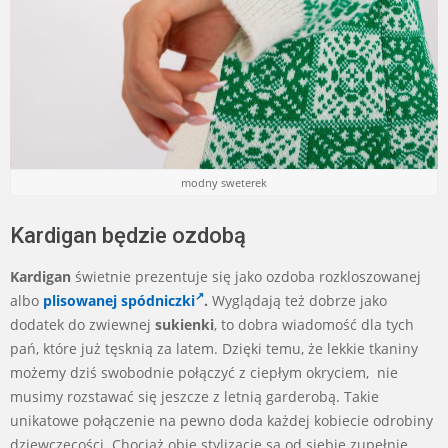
modny sweterek
Kardigan będzie ozdobą
Kardigan
świetnie prezentuje się jako ozdoba rozkloszowanej
albo
plisowanej spódniczki
.
Wyglądają też dobrze jako
dodatek do zwiewnej
sukienki
, to dobra wiadomość dla tych
pań, które już tęsknią za latem. Dzięki temu, że lekkie tkaniny
możemy dziś swobodnie połączyć z ciepłym okryciem, nie
musimy rozstawać się jeszcze z letnią garderobą. Takie
unikatowe połączenie na pewno doda każdej kobiecie odrobiny
dziewczęcości. Chociaż obie stylizacje są od siebie zupełnie