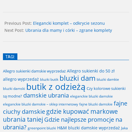
2024-
01-
Previous Post:
Elegancki komplet – odkrycie sezonu
08
Next Post:
Ubrania dla mamy i córki – zgrane komplety
TAGI:
Allegro sukienki do 50 zł
Allegro sukienki damskie wyprzedaż
bluzki dam
allegro wyprzedaż
bluzki butik
bluzki damkie
butik z odzieżą
Czy kolorowe sukienki
bluzki damski
damskie ubrania
są modne?
eleganckie bluzki damskie
fajne
fajne bluzki damskie
eleganckie bluzki damskie – sklep internetowy
gdzie kupować markowe
ciuchy damskie
ubrania taniej
Gdzie najlepsze promocje na
ubrania?
H&M bluzki damskie wyprzedaż
greenpoint bluzki
Jaka