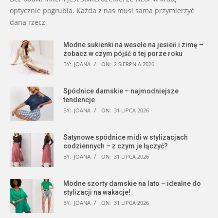
optycznie pogrubia. Każda z nas musi sama przymierzyć
daną rzecz
Modne sukienki na wesele na jesień i zimę –
zobacz w czym pójść o tej porze roku
BY:
JOANA
ON:
2 SIERPNIA 2026
Spódnice damskie – najmodniejsze
tendencje
BY:
JOANA
ON:
31 LIPCA 2026
Satynowe spódnice midi w stylizacjach
codziennych – z czym je łączyć?
BY:
JOANA
ON:
31 LIPCA 2026
Modne szorty damskie na lato – idealne do
stylizacji na wakacje!
BY:
JOANA
ON:
31 LIPCA 2026