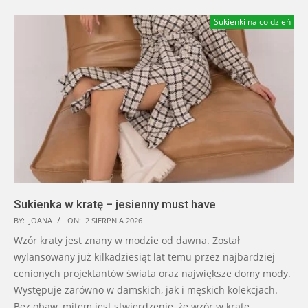
Sukienki na co dzień
Sukienka w kratę – jesienny must have
BY:
JOANA
ON:
2 SIERPNIA 2026
Wzór kraty jest znany w modzie od dawna. Został
wylansowany już kilkadziesiąt lat temu przez najbardziej
cenionych projektantów świata oraz największe domy mody.
Występuje zarówno w damskich, jak i męskich kolekcjach.
Bez obaw, mitem jest stwierdzenie, że wzór w kratę