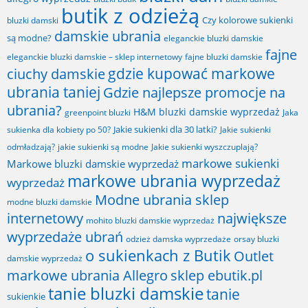
butik z odzieżą
Czy kolorowe sukienki
bluzki damski
damskie ubrania
są modne?
eleganckie bluzki damskie
fajne
fajne bluzki damskie
eleganckie bluzki damskie – sklep internetowy
gdzie kupować markowe
ciuchy damskie
ubrania taniej
Gdzie najlepsze promocje na
ubrania?
H&M bluzki damskie wyprzedaż
greenpoint bluzki
Jaka
Jakie sukienki dla 30 latki?
sukienka dla kobiety po 50?
Jakie sukienki
odmładzają?
jakie sukienki są modne
Jakie sukienki wyszczuplają?
markowe sukienki
Markowe bluzki damskie wyprzedaż
markowe ubrania wyprzedaż
wyprzedaż
Modne ubrania sklep
modne bluzki damskie
internetowy
największe
mohito bluzki damskie wyprzedaż
wyprzedaże ubrań
odzież damska wyprzedaże
orsay bluzki
o sukienkach z Butik
Outlet
damskie wyprzedaż
markowe ubrania Allegro
sklep ebutik.pl
tanie bluzki damskie
tanie
sukienkie