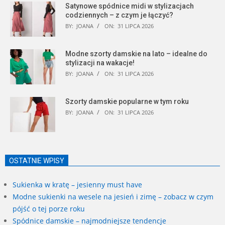
Satynowe spódnice midi w stylizacjach
codziennych – z czym je łączyć?
BY:
JOANA
ON:
31 LIPCA 2026
Modne szorty damskie na lato – idealne do
stylizacji na wakacje!
BY:
JOANA
ON:
31 LIPCA 2026
Szorty damskie popularne w tym roku
BY:
JOANA
ON:
31 LIPCA 2026
OSTATNIE WPISY
Sukienka w kratę – jesienny must have
Modne sukienki na wesele na jesień i zimę – zobacz w czym
pójść o tej porze roku
Spódnice damskie – najmodniejsze tendencje