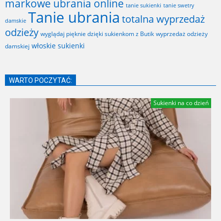
markowe ubrania online
tanie sukienki
tanie swetry
Tanie ubrania
totalna wyprzedaż
damskie
odzieży
wyglądaj pięknie dzięki sukienkom z Butik
wyprzedaż odzieży
włoskie sukienki
damskiej
WARTO POCZYTAĆ:
Sukienki na co dzień