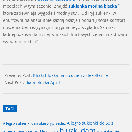
modelach w tym sezonie. Znajdź
sukienka modna kiecka
,
które zapewniają wygodę i modny styl. Odkryj sukienki w
ehurtowni na absolutnie każdą okazję i podaruj sobie komfort
noszenia bez rezygnacji z oryginalnego wyglądu. Szukasz
ładnej odzieży damskiej w niskich hurtowych cenach i z dużym
wyborem modeli?
2024-
06-
Previous Post:
Khaki bluzka na co dzień z dekoltem V
30
Next Post:
Biała bluzka April
TAGI:
Allegro sukienki do 50 zł
Allegro sukienki damskie wyprzedaż
bluzki dam
allegro wyprzedaż
bluzki butik
bluzki damkie