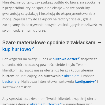
Niezależnie od tego, czy szukasz outfitu do biura, na spotkanie
z przyjaciółmi, czy na specjalne okazje – nasze produkty
gwarantują satysfakcję i inspirują do eksperymentowania z
modą. Zapraszamy do zakupów na factoryprice.eu, gdzie
zachęcamy do odkrywania nowych, zaskakujących możliwości w
swoim codziennym ubiorze.
Szare materiałowe spodnie z zakładkami –
kup hurtowo
Bez względu na okazję, u nas w
hurtowa odziez
znajdziesz
ubrania, które dodadzą pewności siebie i stylu Twoim
klientkom. Sprawdź naszą ofertę już teraz i kupuj
ubrania
hurtem
online! Zajrzyj
do hurtownia
z ubraniami
i zobacz
bestsellery
. Najlepsza internetowa hurtownia
kardiganów
i
swetrów damskich.
Aby sprostać oczekiwaniom Twoich klientek uzupełnij ofertę
swojego sklepu o
ubrania hurtownie
w najmodniejszych