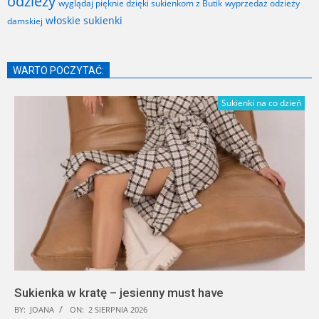
odzieży
wyglądaj pięknie dzięki sukienkom z Butik
wyprzedaż odzieży
włoskie sukienki
damskiej
WARTO POCZYTAĆ:
Sukienki na co dzień
Sukienka w kratę – jesienny must have
BY:
JOANA
ON:
2 SIERPNIA 2026