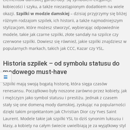
kobiecości i szyku, a także niezastąpionym dodatkiem na wiele
okazji.
Szpilki w modzie damskiej
– dzisiaj przyjrzymy się bliżej
różnym rodzajom szpilek, ich historii, a także najmodniejszym
stylizacjom, które możesz stworzyć, wybierając odpowiednie
modele, takie jak czarne szpilki, złote sandały na szpilce czy
czerwone szpilki. Dowiesz się również, jakie szpilki znajdziesz w
popularnych markach, takich jak CCC, Kazar czy YSL.
Historia szpilek – od symbolu statusu do
modowego must-have
Szpilki mają swoją bogatą historię, która sięga czasów
renesansu. Początkowo były noszone zarówno przez kobiety, jak
i mężczyzn jako symbol statusu i prestiżu. Jednak z czasem
stały się one domeną mody damskiej, zyskując na popularności
dzięki takim projektantom jak Christian Dior czy Yves Saint
Laurent. Modele takie jak szpilki YSL to dziś synonim luksusu i
klasy, a kobiety na całym świecie uwielbiają je za wyjątkowy styl