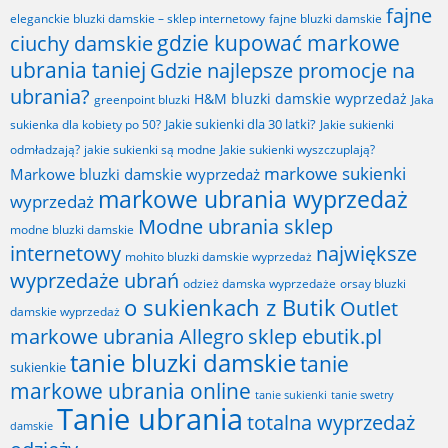
fajne
fajne bluzki damskie
eleganckie bluzki damskie – sklep internetowy
gdzie kupować markowe
ciuchy damskie
ubrania taniej
Gdzie najlepsze promocje na
ubrania?
H&M bluzki damskie wyprzedaż
greenpoint bluzki
Jaka
Jakie sukienki dla 30 latki?
sukienka dla kobiety po 50?
Jakie sukienki
odmładzają?
jakie sukienki są modne
Jakie sukienki wyszczuplają?
markowe sukienki
Markowe bluzki damskie wyprzedaż
markowe ubrania wyprzedaż
wyprzedaż
Modne ubrania sklep
modne bluzki damskie
internetowy
największe
mohito bluzki damskie wyprzedaż
wyprzedaże ubrań
odzież damska wyprzedaże
orsay bluzki
o sukienkach z Butik
Outlet
damskie wyprzedaż
markowe ubrania Allegro
sklep ebutik.pl
tanie bluzki damskie
tanie
sukienkie
markowe ubrania online
tanie sukienki
tanie swetry
Tanie ubrania
totalna wyprzedaż
damskie