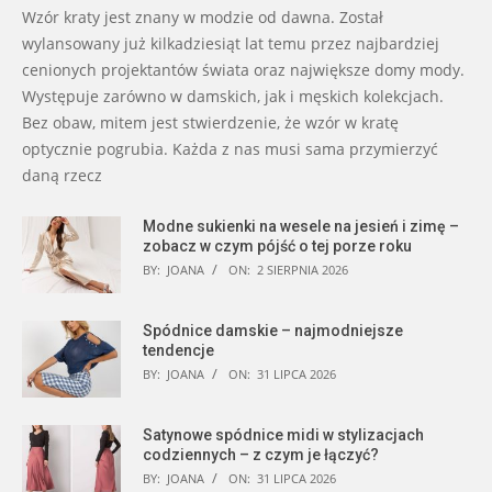
Wzór kraty jest znany w modzie od dawna. Został
wylansowany już kilkadziesiąt lat temu przez najbardziej
cenionych projektantów świata oraz największe domy mody.
Występuje zarówno w damskich, jak i męskich kolekcjach.
Bez obaw, mitem jest stwierdzenie, że wzór w kratę
optycznie pogrubia. Każda z nas musi sama przymierzyć
daną rzecz
Modne sukienki na wesele na jesień i zimę –
zobacz w czym pójść o tej porze roku
BY:
JOANA
ON:
2 SIERPNIA 2026
Spódnice damskie – najmodniejsze
tendencje
BY:
JOANA
ON:
31 LIPCA 2026
Satynowe spódnice midi w stylizacjach
codziennych – z czym je łączyć?
BY:
JOANA
ON:
31 LIPCA 2026