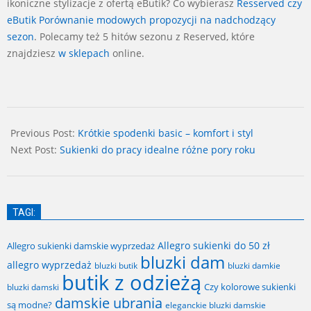
ikoniczne stylizacje z ofertą eButik? Co wybierasz
Resserved czy
eButik Porównanie modowych propozycji na nadchodzący
sezon
. Polecamy też 5 hitów sezonu z Reserved, które
znajdziesz
w sklepach
online.
2025-
01-
Previous Post:
Krótkie spodenki basic – komfort i styl
27
Next Post:
Sukienki do pracy idealne różne pory roku
TAGI:
Allegro sukienki do 50 zł
Allegro sukienki damskie wyprzedaż
bluzki dam
allegro wyprzedaż
bluzki butik
bluzki damkie
butik z odzieżą
Czy kolorowe sukienki
bluzki damski
damskie ubrania
są modne?
eleganckie bluzki damskie