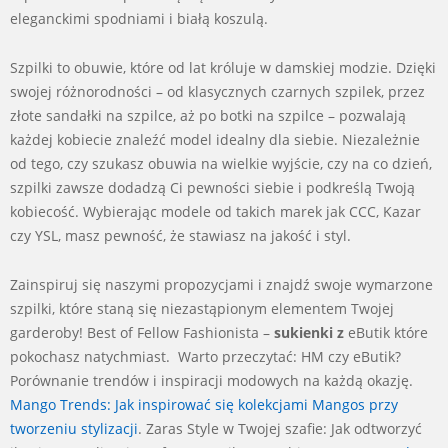
eleganckimi spodniami i białą koszulą.
Szpilki to obuwie, które od lat króluje w damskiej modzie. Dzięki
swojej różnorodności – od klasycznych czarnych szpilek, przez
złote sandałki na szpilce, aż po botki na szpilce – pozwalają
każdej kobiecie znaleźć model idealny dla siebie. Niezależnie
od tego, czy szukasz obuwia na wielkie wyjście, czy na co dzień,
szpilki zawsze dodadzą Ci pewności siebie i podkreślą Twoją
kobiecość. Wybierając modele od takich marek jak CCC, Kazar
czy YSL, masz pewność, że stawiasz na jakość i styl.
Zainspiruj się naszymi propozycjami i znajdź swoje wymarzone
szpilki, które staną się niezastąpionym elementem Twojej
garderoby! Best of Fellow Fashionista –
sukienki z
eButik które
pokochasz natychmiast. Warto przeczytać: HM czy eButik?
Porównanie trendów i inspiracji modowych na każdą okazję.
Mango Trends: Jak inspirować się kolekcjami Mangos przy
tworzeniu stylizacji
. Zaras Style w Twojej szafie: Jak odtworzyć