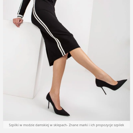
Szpilki w modzie damskiej w sklepach- Znane marki i ich propozycje szpilek