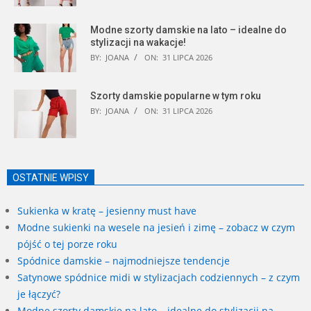
Modne szorty damskie na lato – idealne do
stylizacji na wakacje!
BY:
JOANA
ON:
31 LIPCA 2026
Szorty damskie popularne w tym roku
BY:
JOANA
ON:
31 LIPCA 2026
OSTATNIE WPISY
Sukienka w kratę – jesienny must have
Modne sukienki na wesele na jesień i zimę – zobacz w czym
pójść o tej porze roku
Spódnice damskie – najmodniejsze tendencje
Satynowe spódnice midi w stylizacjach codziennych – z czym
je łączyć?
Modne szorty damskie na lato – idealne do stylizacji na