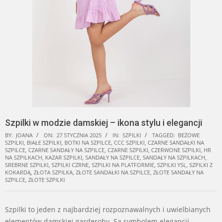
Szpilki w modzie damskiej – ikona stylu i elegancji
BY:
JOANA
ON:
27 STYCZNIA 2025
IN:
SZPILKI
TAGGED:
BEŻOWE
SZPILKI
,
BIAŁE SZPILKI
,
BOTKI NA SZPILCE
,
CCC SZPILKI
,
CZARNE SANDAŁKI NA
SZPILCE
,
CZARNE SANDAŁY NA SZPILCE
,
CZARNE SZPILKI
,
CZERWONE SZPILKI
,
HR
NA SZPILKACH
,
KAZAR SZPILKI
,
SANDAŁY NA SZPILCE
,
SANDAŁY NA SZPILKACH
,
SREBRNE SZPILKI
,
SZPILKI CZRNE
,
SZPILKI NA PLATFORMIE
,
SZPILKI YSL
,
SZPILKI Z
KOKARDĄ
,
ZŁOTA SZPILKA
,
ZŁOTE SANDAŁKI NA SZPILCE
,
ZŁOTE SANDAŁY NA
SZPILCE
,
ZŁOTE SZPILKI
Szpilki to jeden z najbardziej rozpoznawalnych i uwielbianych
elementów damskiej garderoby. Są symbolem elegancji,