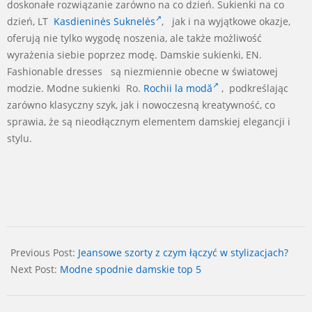
doskonałe rozwiązanie zarówno na co dzień. Sukienki na co
dzień, LT
Kasdieninės Suknelės
, jak i na wyjątkowe okazje,
oferują nie tylko wygodę noszenia, ale także możliwość
wyrażenia siebie poprzez modę. Damskie sukienki, EN.
Fashionable dresses są niezmiennie obecne w światowej
modzie. Modne sukienki Ro.
Rochii la modă
, podkreślając
zarówno klasyczny szyk, jak i nowoczesną kreatywność, co
sprawia, że są nieodłącznym elementem damskiej elegancji i
stylu.
2024-
05-
Previous Post:
Jeansowe szorty z czym łączyć w stylizacjach?
08
Next Post:
Modne spodnie damskie top 5