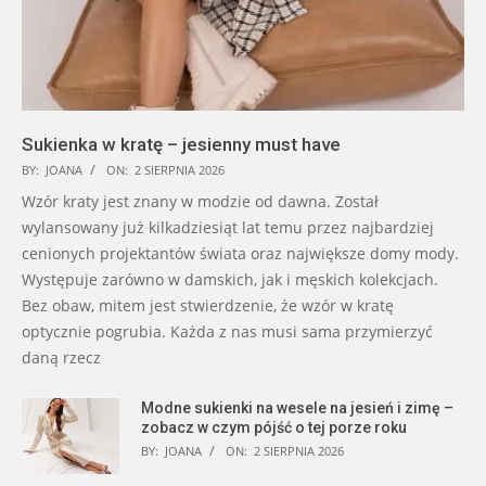
Sukienka w kratę – jesienny must have
BY:
JOANA
ON:
2 SIERPNIA 2026
Wzór kraty jest znany w modzie od dawna. Został
wylansowany już kilkadziesiąt lat temu przez najbardziej
cenionych projektantów świata oraz największe domy mody.
Występuje zarówno w damskich, jak i męskich kolekcjach.
Bez obaw, mitem jest stwierdzenie, że wzór w kratę
optycznie pogrubia. Każda z nas musi sama przymierzyć
daną rzecz
Modne sukienki na wesele na jesień i zimę –
zobacz w czym pójść o tej porze roku
BY:
JOANA
ON:
2 SIERPNIA 2026