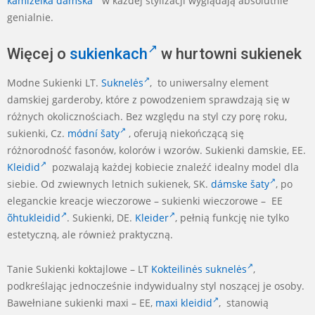
kamizelka damska
w każdej stylizacji wyglądają absolutnie
genialnie.
Więcej o
sukienkach
w hurtowni sukienek
Modne Sukienki LT.
Suknelės
, to uniwersalny element
damskiej garderoby, które z powodzeniem sprawdzają się w
różnych okolicznościach. Bez względu na styl czy porę roku,
sukienki, Cz.
módní šaty
, oferują niekończącą się
różnorodność fasonów, kolorów i wzorów. Sukienki damskie, EE.
Kleidid
pozwalają każdej kobiecie znaleźć idealny model dla
siebie. Od zwiewnych letnich sukienek, SK.
dámske šaty
, po
eleganckie kreacje wieczorowe – sukienki wieczorowe – EE
õhtukleidid
. Sukienki, DE.
Kleider
, pełnią funkcję nie tylko
estetyczną, ale również praktyczną.
Tanie Sukienki koktajlowe – LT
Kokteilinės suknelės
,
podkreślając jednocześnie indywidualny styl noszącej je osoby.
Bawełniane sukienki maxi – EE,
maxi kleidid
, stanowią