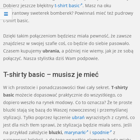
Dobierz jeszcze błękitny
t-shirt basic
. Masz na oku
amarantowy sweterek bomberek? Powinnaś mieć też pudrowy
t-shirt basic.
Dzięki takim połączeniom będziesz miała pewność, że zawsze
znajdziesz w swojej szafie coś, co będzie do siebie pasowało.
Czasem kupujemy
ubrania,
a później nie wiemy, jak je ze sobą
połączyć. Nasza stylistka dziś Wam podpowie.
T-shirty basic – musisz je mieć
W ich prostocie i ponadczasowości tkwi cały sekret.
T-shirty
basic
możecie dopasować praktycznie do wszystkiego, co
dopiero weszło na rynek modowy. Co to oznacza? Że te proste
bluzki stają się bazą do Waszej nowoczesnej i przemyślanej
stylizacji. Tylko poprzez łączenie
ubrań
wyrazistych z czymś, co
jest dla nich tłem sprawi, że stylizacja będzie miała sens. Jeśli
na przykład założycie
bluzki,
marynarki
i
spodnie
z
najnowszej kolekcji, a do tego wszystkie elementy będą miały