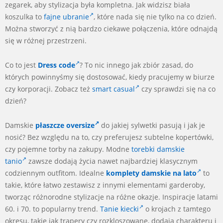
zegarek, aby stylizacja była kompletna. Jak widzisz biała
koszulka to
fajne ubranie
, które nada się nie tylko na co dzień.
Można stworzyć z nią bardzo ciekawe połączenia, które odnajdą
się w różnej przestrzeni.
Co to jest
Dress code
? To nic innego jak zbiór zasad, do
których powinnyśmy się dostosować, kiedy pracujemy w biurze
czy korporacji. Zobacz też
smart casual
czy sprawdzi się na co
dzień?
Damskie
płaszcze oversize
do jakiej sylwetki pasują i jak je
nosić? Bez względu na to, czy preferujesz subtelne kopertówki,
czy pojemne torby na zakupy. Modne
torebki damskie
tanio
zawsze dodają życia nawet najbardziej klasycznym
codziennym outfitom. Idealne
komplety damskie na lato
to
takie, które łatwo zestawisz z innymi elementami garderoby,
tworząc różnorodne stylizacje na różne okazje. Inspiracje latami
60. i 70. to popularny trend.
Tanie kiecki
o krojach z tamtego
okresu, takie jak trapery czy rozkloszowane, dodają charakteru i