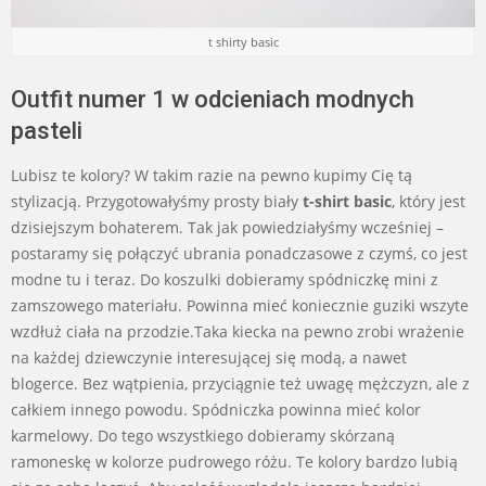
t shirty basic
Outfit numer 1 w odcieniach modnych
pasteli
Lubisz te kolory? W takim razie na pewno kupimy Cię tą
stylizacją. Przygotowałyśmy prosty biały
t-shirt basic
, który jest
dzisiejszym bohaterem. Tak jak powiedziałyśmy wcześniej –
postaramy się połączyć ubrania ponadczasowe z czymś, co jest
modne tu i teraz. Do koszulki dobieramy spódniczkę mini z
zamszowego materiału. Powinna mieć koniecznie guziki wszyte
wzdłuż ciała na przodzie.Taka kiecka na pewno zrobi wrażenie
na każdej dziewczynie interesującej się modą, a nawet
blogerce. Bez wątpienia, przyciągnie też uwagę mężczyzn, ale z
całkiem innego powodu. Spódniczka powinna mieć kolor
karmelowy. Do tego wszystkiego dobieramy skórzaną
ramoneskę w kolorze pudrowego różu. Te kolory bardzo lubią