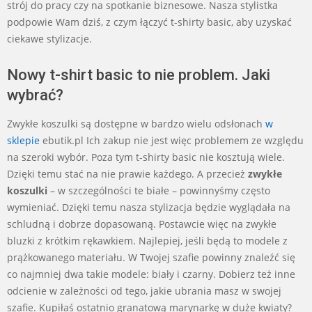
strój do pracy czy na spotkanie biznesowe. Nasza stylistka
podpowie Wam dziś, z czym łączyć t-shirty basic, aby uzyskać
ciekawe stylizacje.
Nowy t-shirt basic to nie problem. Jaki
wybrać?
Zwykłe koszulki są dostępne w bardzo wielu odsłonach
w
sklepie
ebutik.pl Ich zakup nie jest więc problemem ze względu
na szeroki wybór. Poza tym t-shirty basic nie kosztują wiele.
Dzięki temu stać na nie prawie każdego. A przecież
zwykłe
koszulki
– w szczególności te białe – powinnyśmy często
wymieniać. Dzięki temu nasza stylizacja będzie wyglądała na
schludną i dobrze dopasowaną. Postawcie więc na zwykłe
bluzki z krótkim rękawkiem. Najlepiej, jeśli będą to modele z
prążkowanego materiału. W Twojej szafie powinny znaleźć się
co najmniej dwa takie modele: biały i czarny. Dobierz też inne
odcienie w zależności od tego, jakie ubrania masz w swojej
szafie. Kupiłaś ostatnio granatową marynarkę w duże kwiaty?