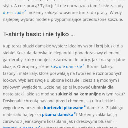
stylu. A co z pracą? Tylko jeśli nie obowiązują tam ścisłe zasady
dress code
możemy założyć wiosenne tuniki do pracy. Wtedy
najlepiej wybrać modele przypominające przedłużone koszule.
T-shirty basic i nie tylko …
Kup teraz bluzki damskie wybierz idealny wzór i krój bluzki dla
siebie! Koszula damska to elegancki i ponadczasowy element
garderoby, który nadaje się zarówno do pracy, jak i na specjalne
okazje. Oferujemy różne
koszule damskie
. Rózne kolory,
fasony i materiały, które pozwalają na tworzenie różnorodnych
looków. Wybierz swoje ulubione koszule i ciesz się modnym i
stylowym wyglądem. Gdzie najlepiej kupować
ubrania dla
nastolatek? Jakie są modne
sukienki na komunijne
w tym roku?
Doskonale chronią nas one przed chłodem, są ultra lekkie i
wygodne w noszeniu
kurteczki pikowane
damskie. Z jakiego
materiału najlepsza
piżama damska
? Możemy zakładać ją
zarówno z jeansowymi koszulami jak i dresowymi bluzami –