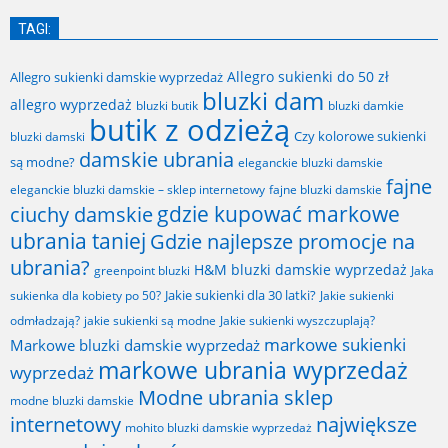
TAGI:
Allegro sukienki do 50 zł
Allegro sukienki damskie wyprzedaż
bluzki dam
allegro wyprzedaż
bluzki butik
bluzki damkie
butik z odzieżą
Czy kolorowe sukienki
bluzki damski
damskie ubrania
są modne?
eleganckie bluzki damskie
fajne
fajne bluzki damskie
eleganckie bluzki damskie – sklep internetowy
gdzie kupować markowe
ciuchy damskie
ubrania taniej
Gdzie najlepsze promocje na
ubrania?
H&M bluzki damskie wyprzedaż
greenpoint bluzki
Jaka
Jakie sukienki dla 30 latki?
sukienka dla kobiety po 50?
Jakie sukienki
odmładzają?
jakie sukienki są modne
Jakie sukienki wyszczuplają?
markowe sukienki
Markowe bluzki damskie wyprzedaż
markowe ubrania wyprzedaż
wyprzedaż
Modne ubrania sklep
modne bluzki damskie
internetowy
największe
mohito bluzki damskie wyprzedaż