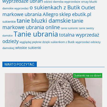
wyprzedaże ubrań
odzież damska wyprzedaże
orsay bluzki
o sukienkach z Butik
Outlet
damskie wyprzedaż
markowe ubrania Allegro
sklep ebutik.pl
tanie bluzki damskie
tanie
sukienkie
markowe ubrania online
tanie sukienki
tanie swetry
Tanie ubrania
totalna wyprzedaż
damskie
odzieży
wyglądaj pięknie dzięki sukienkom z Butik
wyprzedaż odzieży
włoskie sukienki
damskiej
WARTO POCZYTAĆ:
Sukienki na co dzień