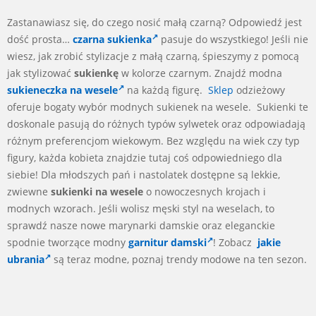
Zastanawiasz się, do czego nosić małą czarną? Odpowiedź jest
dość prosta…
czarna sukienka
pasuje do wszystkiego! Jeśli nie
wiesz, jak zrobić stylizacje z małą czarną, śpieszymy z pomocą
jak stylizować
sukienkę
w kolorze czarnym. Znajdź modna
sukieneczka na wesele
na każdą figurę.
Sklep
odzieżowy
oferuje bogaty wybór modnych sukienek na wesele. Sukienki te
doskonale pasują do różnych typów sylwetek oraz odpowiadają
różnym preferencjom wiekowym. Bez względu na wiek czy typ
figury, każda kobieta znajdzie tutaj coś odpowiedniego dla
siebie! Dla młodszych pań i nastolatek dostępne są lekkie,
zwiewne
sukienki na wesele
o nowoczesnych krojach i
modnych wzorach. Jeśli wolisz męski styl na weselach, to
sprawdź nasze nowe marynarki damskie oraz eleganckie
spodnie tworzące modny
garnitur damski
! Zobacz
jakie
ubrania
są teraz modne, poznaj trendy modowe na ten sezon.