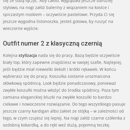
się ze sobą łączyć. Aby całość wyglądała jeszcze bardziej
stylowo, na nogi załóż baleriny z wiązaniem na kostce i
spiczastym noskiem – oczywiście pastelowe. Przyda Ci się
jeszcze wygodna listonoszka. Jesteś gotowa, by ruszyć na
wieczorne wyjście.
Outfit numer 2 z klasyczną czernią
Kolejna
stylizacja
nada się do pracy. Bazą będzie oczywiście
biały top, który zapewne znajdziesz w swojej szafie. Najlepiej,
jeśli będzie miał niewielki dekolt i krótki rękawek. W końcu
wybierasz się do pracy. Koszulka zostanie urozmaicona
ołówkową spódnicą. Look będzie ponadczasowy, ponieważ
zwykłe koszulki można włożyć do środka spódnicy. Poza tym
zamiana eleganckiej bluzki na zwykłe koszulki to bardzo
ciekawe i nowoczesne rozwiązanie. Do tego wszystkiego pasuje
jeszcze czarny kardigan albo żakiet ze stójką – w zależności od
tego, w czym czujesz się lepiej. Na nogi załóż czarne czółenka z
ozdobną kokardką, a do ręki weź dużą, pojemną teczkę.