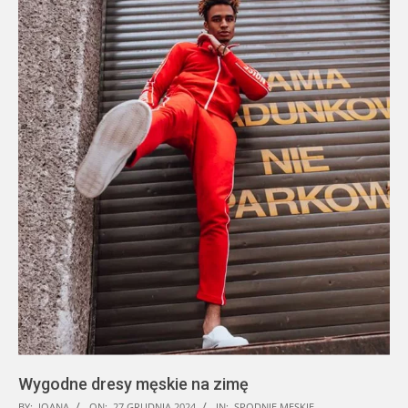
Wygodne dresy męskie na zimę
2024-
BY:
JOANA
ON:
27 GRUDNIA 2024
IN:
SPODNIE MĘSKIE