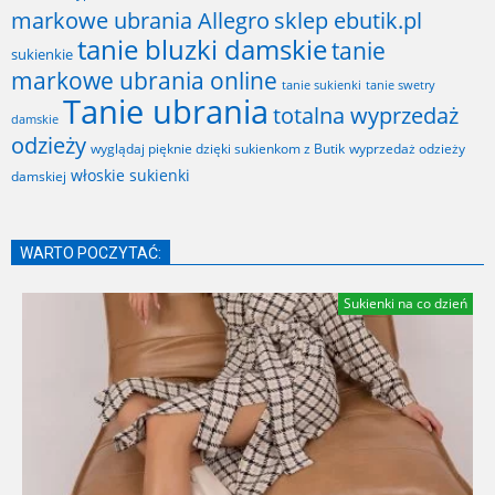
markowe ubrania Allegro
sklep ebutik.pl
tanie bluzki damskie
tanie
sukienkie
markowe ubrania online
tanie sukienki
tanie swetry
Tanie ubrania
totalna wyprzedaż
damskie
odzieży
wyglądaj pięknie dzięki sukienkom z Butik
wyprzedaż odzieży
włoskie sukienki
damskiej
WARTO POCZYTAĆ:
Sukienki na co dzień