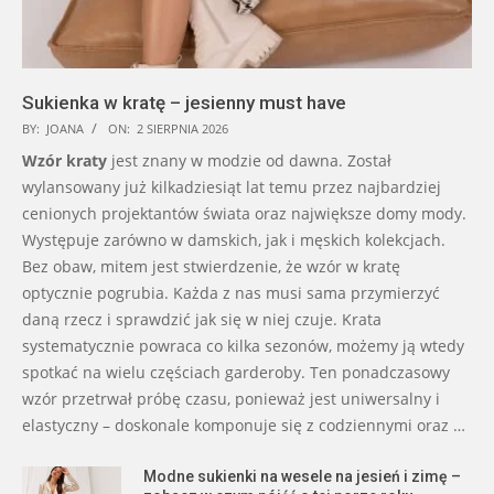
Sukienka w kratę – jesienny must have
BY:
JOANA
ON:
2 SIERPNIA 2026
Wzór kraty
jest znany w modzie od dawna. Został
wylansowany już kilkadziesiąt lat temu przez najbardziej
cenionych projektantów świata oraz największe domy mody.
Występuje zarówno w damskich, jak i męskich kolekcjach.
Bez obaw, mitem jest stwierdzenie, że wzór w kratę
optycznie pogrubia. Każda z nas musi sama przymierzyć
daną rzecz i sprawdzić jak się w niej czuje. Krata
systematycznie powraca co kilka sezonów, możemy ją wtedy
spotkać na wielu częściach garderoby. Ten ponadczasowy
wzór przetrwał próbę czasu, ponieważ jest uniwersalny i
elastyczny – doskonale komponuje się z codziennymi oraz …
Modne sukienki na wesele na jesień i zimę –