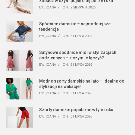
zobacz w czym pójść o tej porze roku
BY:
JOANA
ON:
2 SIERPNIA 2026
Spódnice damskie – najmodniejsze
tendencje
BY:
JOANA
ON:
31 LIPCA 2026
Satynowe spódnice midi w stylizacjach
codziennych – z czym je łączyć?
BY:
JOANA
ON:
31 LIPCA 2026
Modne szorty damskie na lato – idealne do
stylizacji na wakacje!
BY:
JOANA
ON:
31 LIPCA 2026
Szorty damskie popularne w tym roku
BY:
JOANA
ON:
31 LIPCA 2026