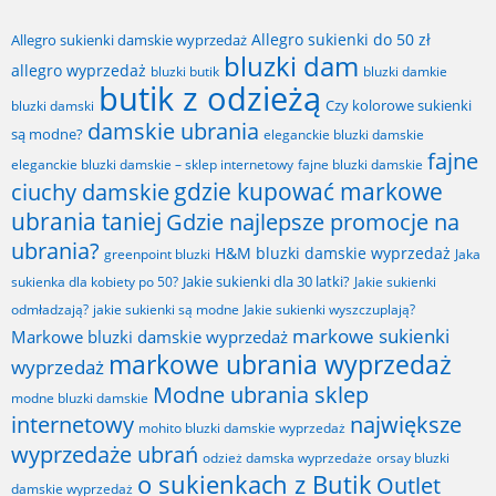
Allegro sukienki do 50 zł
Allegro sukienki damskie wyprzedaż
bluzki dam
allegro wyprzedaż
bluzki butik
bluzki damkie
butik z odzieżą
Czy kolorowe sukienki
bluzki damski
damskie ubrania
są modne?
eleganckie bluzki damskie
fajne
fajne bluzki damskie
eleganckie bluzki damskie – sklep internetowy
gdzie kupować markowe
ciuchy damskie
ubrania taniej
Gdzie najlepsze promocje na
ubrania?
H&M bluzki damskie wyprzedaż
greenpoint bluzki
Jaka
Jakie sukienki dla 30 latki?
sukienka dla kobiety po 50?
Jakie sukienki
odmładzają?
jakie sukienki są modne
Jakie sukienki wyszczuplają?
markowe sukienki
Markowe bluzki damskie wyprzedaż
markowe ubrania wyprzedaż
wyprzedaż
Modne ubrania sklep
modne bluzki damskie
internetowy
największe
mohito bluzki damskie wyprzedaż
wyprzedaże ubrań
odzież damska wyprzedaże
orsay bluzki
o sukienkach z Butik
Outlet
damskie wyprzedaż