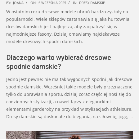
2025-
BY:
JOANA
ON:
6 WRZEŚNIA 2025
IN:
DRESY DAMSKIE
09-
W ostatnim roku dresowe modele ubrań bardzo zyskały na
06
popularności. Wiele sklepów zastanawia się jaka hurtownia
dresów damskich jest najlepsza, aby zaopatrzyć się w
najmodniejsze fasony. Dzisiaj omawiamy najciekawsze
modele dresowych spodni damskich.
Dlaczego warto wybierać dresowe
spodnie damskie?
Jedno jest pewne: nie ma tak wygodnych spodni jak dresowe
spodnie damskie. Wcześniej takie modele były przeznaczone
tylko do uprawiania sportu, dzisiaj coraz częściej nosi się do
codziennych stylizacji, a nawet łączy z eleganckimi
elementami garderoby na przykład w stylizacjach athleisure.
Dresy damskie są doskonałe do biegania, na siłownię, jogę, …