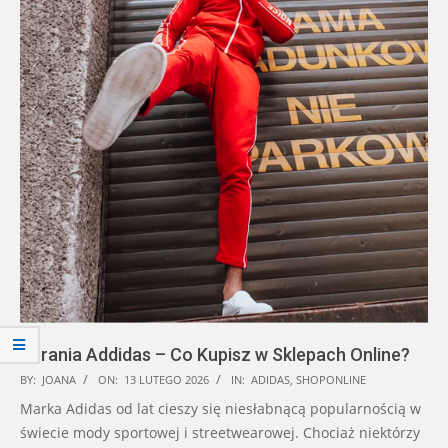
Ubrania Addidas – Co Kupisz w Sklepach Online?
2026-
BY:
JOANA
ON:
13 LUTEGO 2026
IN:
ADIDAS
,
SHOPONLINE
02-
Marka Adidas od lat cieszy się niesłabnącą popularnością w
13
świecie mody sportowej i streetwearowej. Chociaż niektórzy