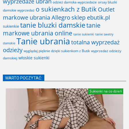
wyprzedaże ubrań
odzież damska wyprzedaże
orsay bluzki
o sukienkach z Butik
Outlet
damskie wyprzedaż
markowe ubrania Allegro
sklep ebutik.pl
tanie bluzki damskie
tanie
sukienkie
markowe ubrania online
tanie sukienki
tanie swetry
Tanie ubrania
totalna wyprzedaż
damskie
odzieży
wyglądaj pięknie dzięki sukienkom z Butik
wyprzedaż odzieży
włoskie sukienki
damskiej
WARTO POCZYTAĆ:
Sukienki na co dzień