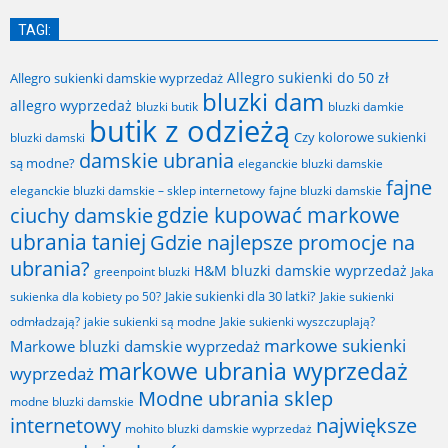
TAGI:
Allegro sukienki do 50 zł
Allegro sukienki damskie wyprzedaż
bluzki dam
allegro wyprzedaż
bluzki butik
bluzki damkie
butik z odzieżą
Czy kolorowe sukienki
bluzki damski
damskie ubrania
są modne?
eleganckie bluzki damskie
fajne
fajne bluzki damskie
eleganckie bluzki damskie – sklep internetowy
gdzie kupować markowe
ciuchy damskie
ubrania taniej
Gdzie najlepsze promocje na
ubrania?
H&M bluzki damskie wyprzedaż
greenpoint bluzki
Jaka
Jakie sukienki dla 30 latki?
sukienka dla kobiety po 50?
Jakie sukienki
odmładzają?
jakie sukienki są modne
Jakie sukienki wyszczuplają?
markowe sukienki
Markowe bluzki damskie wyprzedaż
markowe ubrania wyprzedaż
wyprzedaż
Modne ubrania sklep
modne bluzki damskie
internetowy
największe
mohito bluzki damskie wyprzedaż