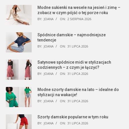
Modne sukienki na wesele na jesień i zimę –
zobacz w czym pójść o tej porze roku
BY:
JOANA
ON:
2 SIERPNIA 2026
Spódnice damskie – najmodniejsze
tendencje
BY:
JOANA
ON:
31 LIPCA 2026
Satynowe spódnice midi w stylizacjach
codziennych – z czym je łączyć?
BY:
JOANA
ON:
31 LIPCA 2026
Modne szorty damskie na lato – idealne do
stylizacji na wakacje!
BY:
JOANA
ON:
31 LIPCA 2026
Szorty damskie popularne w tym roku
BY:
JOANA
ON:
31 LIPCA 2026