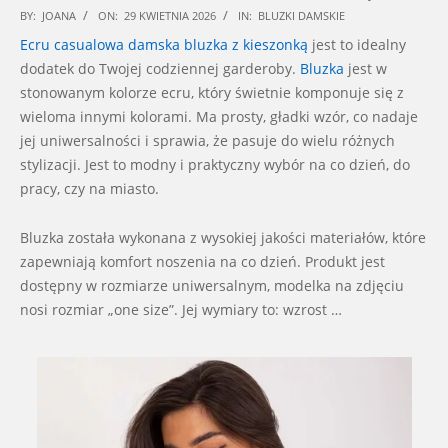
2026-
BY:
JOANA
ON:
29 KWIETNIA 2026
IN:
BLUZKI DAMSKIE
04-
Ecru casualowa damska bluzka z kieszonką
jest to idealny
29
dodatek do Twojej codziennej garderoby.
Bluzka
jest w
stonowanym kolorze ecru, który świetnie komponuje się z
wieloma innymi kolorami. Ma prosty, gładki wzór, co nadaje
jej uniwersalności i sprawia, że pasuje do wielu różnych
stylizacji. Jest to modny i praktyczny wybór na co dzień, do
pracy, czy na miasto.
Bluzka została wykonana z wysokiej jakości materiałów, które
zapewniają komfort noszenia na co dzień. Produkt jest
dostępny w rozmiarze uniwersalnym, modelka na zdjęciu
nosi rozmiar „one size”. Jej wymiary to: wzrost …