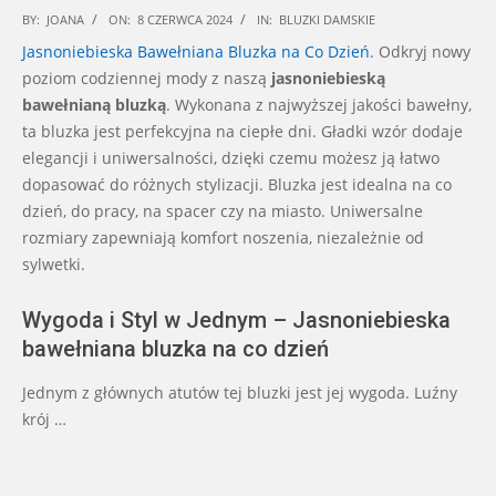
2024-
BY:
JOANA
ON:
8 CZERWCA 2024
IN:
BLUZKI DAMSKIE
06-
Jasnoniebieska Bawełniana Bluzka na Co Dzień
. Odkryj nowy
08
poziom codziennej mody z naszą
jasnoniebieską
bawełnianą bluzką
. Wykonana z najwyższej jakości bawełny,
ta bluzka jest perfekcyjna na ciepłe dni. Gładki wzór dodaje
elegancji i uniwersalności, dzięki czemu możesz ją łatwo
dopasować do różnych stylizacji. Bluzka jest idealna na co
dzień, do pracy, na spacer czy na miasto. Uniwersalne
rozmiary zapewniają komfort noszenia, niezależnie od
sylwetki.
Wygoda i Styl w Jednym – Jasnoniebieska
bawełniana bluzka na co dzień
Jednym z głównych atutów tej bluzki jest jej wygoda. Luźny
krój …