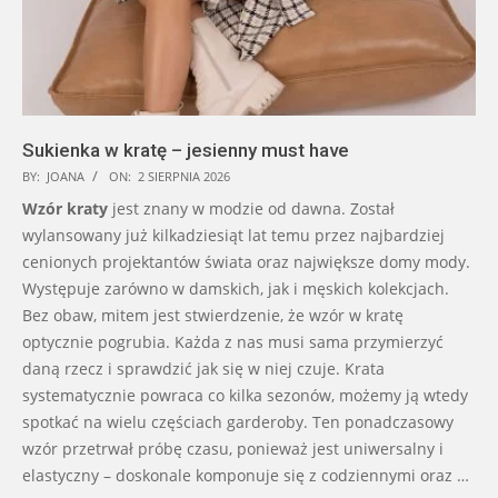
Sukienka w kratę – jesienny must have
BY:
JOANA
ON:
2 SIERPNIA 2026
Wzór kraty
jest znany w modzie od dawna. Został
wylansowany już kilkadziesiąt lat temu przez najbardziej
cenionych projektantów świata oraz największe domy mody.
Występuje zarówno w damskich, jak i męskich kolekcjach.
Bez obaw, mitem jest stwierdzenie, że wzór w kratę
optycznie pogrubia. Każda z nas musi sama przymierzyć
daną rzecz i sprawdzić jak się w niej czuje. Krata
systematycznie powraca co kilka sezonów, możemy ją wtedy
spotkać na wielu częściach garderoby. Ten ponadczasowy
wzór przetrwał próbę czasu, ponieważ jest uniwersalny i
elastyczny – doskonale komponuje się z codziennymi oraz …