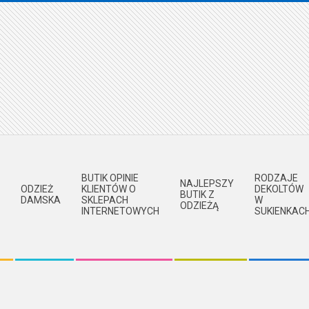
BUTIK OPINIE
RODZAJE
NAJLEPSZY
ODZIEŻ
KLIENTÓW O
DEKOLTÓW
BUTIK Z
DAMSKA
SKLEPACH
W
ODZIEŻĄ
INTERNETOWYCH
SUKIENKAC