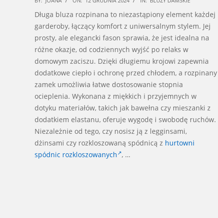
BY:
JOANA
ON:
12 GRUDNIA 2024
IN:
BLUZY DAMSKIE
12-
Długa bluza rozpinana to niezastąpiony element każdej
12
garderoby, łączący komfort z uniwersalnym stylem. Jej
prosty, ale elegancki fason sprawia, że jest idealna na
różne okazje, od codziennych wyjść po relaks w
domowym zaciszu. Dzięki długiemu krojowi zapewnia
dodatkowe ciepło i ochronę przed chłodem, a rozpinany
zamek umożliwia łatwe dostosowanie stopnia
ocieplenia. Wykonana z miękkich i przyjemnych w
dotyku materiałów, takich jak bawełna czy mieszanki z
dodatkiem elastanu, oferuje wygodę i swobodę ruchów.
Niezależnie od tego, czy nosisz ją z legginsami,
dżinsami czy rozkloszowaną spódnicą z
hurtowni
spódnic rozkloszowanych
, …