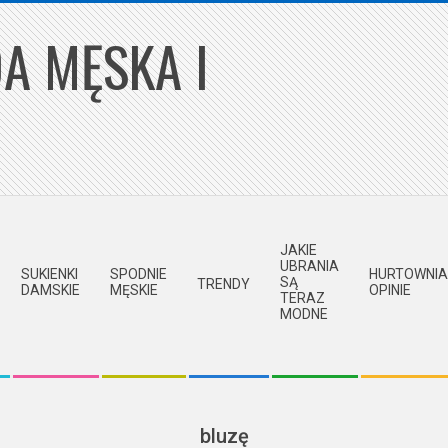
A MĘSKA I
JAKIE
UBRANIA
SUKIENKI
SPODNIE
HURTOWNIA
SĄ
TRENDY
DAMSKIE
MĘSKIE
OPINIE
TERAZ
MODNE
bluzę