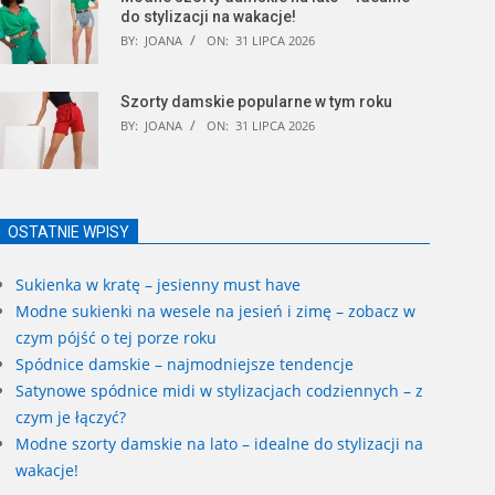
do stylizacji na wakacje!
BY:
JOANA
ON:
31 LIPCA 2026
Szorty damskie popularne w tym roku
BY:
JOANA
ON:
31 LIPCA 2026
OSTATNIE WPISY
Sukienka w kratę – jesienny must have
Modne sukienki na wesele na jesień i zimę – zobacz w
czym pójść o tej porze roku
Spódnice damskie – najmodniejsze tendencje
Satynowe spódnice midi w stylizacjach codziennych – z
czym je łączyć?
Modne szorty damskie na lato – idealne do stylizacji na
wakacje!