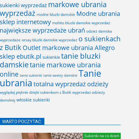
markowe ubrania
sukienki wyprzedaż
wyprzedaż
Modne ubrania
modne bluzki damskie
sklep internetowy
mohito bluzki damskie wyprzedaż
największe wyprzedaże ubrań
odzież damska
o sukienkach
wyprzedaże
orsay bluzki damskie wyprzedaż
z Butik
Outlet markowe ubrania Allegro
tanie bluzki
sklep ebutik.pl
sukienkie
damskie
tanie markowe ubrania
Tanie
online
tanie sukienki
tanie swetry damskie
ubrania
totalna wyprzedaż odzieży
wyglądaj pięknie dzięki sukienkom z Butik
wyprzedaż odzieży
włoskie sukienki
damskiej
WARTO POCZYTAĆ:
Sukienki na co dzień