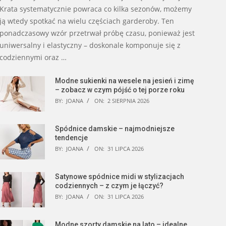
Krata systematycznie powraca co kilka sezonów, możemy
ją wtedy spotkać na wielu częściach garderoby. Ten
ponadczasowy wzór przetrwał próbę czasu, ponieważ jest
uniwersalny i elastyczny – doskonale komponuje się z
codziennymi oraz …
Modne sukienki na wesele na jesień i zimę
– zobacz w czym pójść o tej porze roku
BY:
JOANA
ON:
2 SIERPNIA 2026
Spódnice damskie – najmodniejsze
tendencje
BY:
JOANA
ON:
31 LIPCA 2026
Satynowe spódnice midi w stylizacjach
codziennych – z czym je łączyć?
BY:
JOANA
ON:
31 LIPCA 2026
Modne szorty damskie na lato – idealne