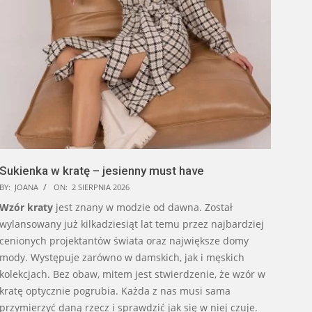
Sukienka w kratę – jesienny must have
BY:
JOANA
ON:
2 SIERPNIA 2026
Wzór kraty
jest znany w modzie od dawna. Został
wylansowany już kilkadziesiąt lat temu przez najbardziej
cenionych projektantów świata oraz największe domy
mody. Występuje zarówno w damskich, jak i męskich
kolekcjach. Bez obaw, mitem jest stwierdzenie, że wzór w
kratę optycznie pogrubia. Każda z nas musi sama
przymierzyć daną rzecz i sprawdzić jak się w niej czuje.