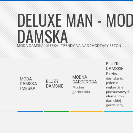
Skip
DELUXE MAN - MOD
to
content
DAMSKA
MODA DAMSKA I MĘSKA - TRENDY NA NADCHODZĄCY SEZON
Secondary
BLUZKI
Navigation
DAMSKIE
Bluzka
Menu
MODNA
damska to
MODA
BLUZY
GARDEROBA
jeden z
DAMSKA
DAMSKIE
Modna
najbardziej
I MĘSKA
garderoba
podstawowych
elementów
damskiej
garderoby