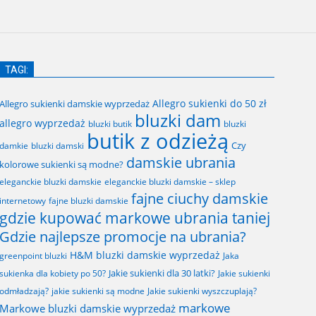
TAGI:
Allegro sukienki do 50 zł
Allegro sukienki damskie wyprzedaż
bluzki dam
allegro wyprzedaż
bluzki butik
bluzki
butik z odzieżą
Czy
bluzki damski
damkie
damskie ubrania
kolorowe sukienki są modne?
eleganckie bluzki damskie
eleganckie bluzki damskie – sklep
fajne ciuchy damskie
fajne bluzki damskie
internetowy
gdzie kupować markowe ubrania taniej
Gdzie najlepsze promocje na ubrania?
H&M bluzki damskie wyprzedaż
greenpoint bluzki
Jaka
Jakie sukienki dla 30 latki?
sukienka dla kobiety po 50?
Jakie sukienki
odmładzają?
jakie sukienki są modne
Jakie sukienki wyszczuplają?
markowe
Markowe bluzki damskie wyprzedaż