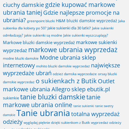
gdzie kupować markowe
ciuchy damskie
ubrania taniej
Gdzie najlepsze promocje na
ubrania?
H&M bluzki damskie wyprzedaż
greenpoint bluzki
Jaka
Jakie sukienki dla 30 latki?
sukienka dla kobiety po 50?
Jakie sukienki
odmładzają?
jakie sukienki są modne
Jakie sukienki wyszczuplają?
markowe sukienki
Markowe bluzki damskie wyprzedaż
markowe ubrania wyprzedaż
wyprzedaż
Modne ubrania sklep
modne bluzki damskie
internetowy
największe
mohito bluzki damskie wyprzedaż
wyprzedaże ubrań
odzież damska wyprzedaże
orsay bluzki
o sukienkach z Butik
Outlet
damskie wyprzedaż
markowe ubrania Allegro
sklep ebutik.pl
tanie bluzki damskie
tanie
sukienkie
markowe ubrania online
tanie sukienki
tanie swetry
Tanie ubrania
totalna wyprzedaż
damskie
odzieży
wyglądaj pięknie dzięki sukienkom z Butik
wyprzedaż odzieży