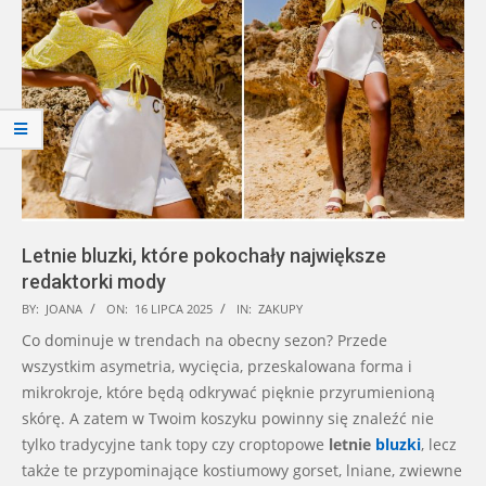
Letnie bluzki, które pokochały największe
redaktorki mody
2025-
BY:
JOANA
ON:
16 LIPCA 2025
IN:
ZAKUPY
07-
Co dominuje w trendach na obecny sezon? Przede
16
wszystkim asymetria, wycięcia, przeskalowana forma i
mikrokroje, które będą odkrywać pięknie przyrumienioną
skórę. A zatem w Twoim koszyku powinny się znaleźć nie
tylko tradycyjne tank topy czy croptopowe
letnie
bluzki
, lecz
także te przypominające kostiumowy gorset, lniane, zwiewne