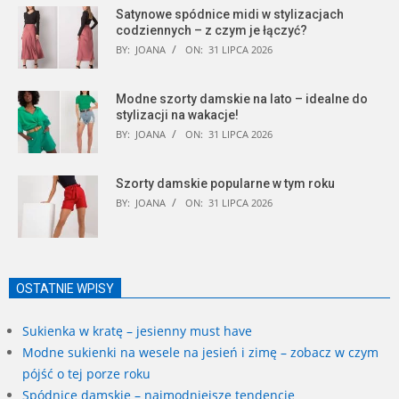
Satynowe spódnice midi w stylizacjach
codziennych – z czym je łączyć?
BY:
JOANA
ON:
31 LIPCA 2026
Modne szorty damskie na lato – idealne do
stylizacji na wakacje!
BY:
JOANA
ON:
31 LIPCA 2026
Szorty damskie popularne w tym roku
BY:
JOANA
ON:
31 LIPCA 2026
OSTATNIE WPISY
Sukienka w kratę – jesienny must have
Modne sukienki na wesele na jesień i zimę – zobacz w czym
pójść o tej porze roku
Spódnice damskie – najmodniejsze tendencje