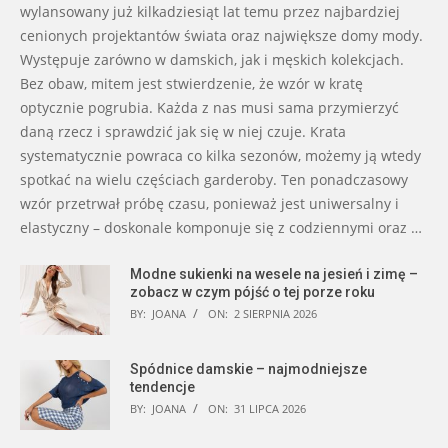
wylansowany już kilkadziesiąt lat temu przez najbardziej
cenionych projektantów świata oraz największe domy mody.
Występuje zarówno w damskich, jak i męskich kolekcjach.
Bez obaw, mitem jest stwierdzenie, że wzór w kratę
optycznie pogrubia. Każda z nas musi sama przymierzyć
daną rzecz i sprawdzić jak się w niej czuje. Krata
systematycznie powraca co kilka sezonów, możemy ją wtedy
spotkać na wielu częściach garderoby. Ten ponadczasowy
wzór przetrwał próbę czasu, ponieważ jest uniwersalny i
elastyczny – doskonale komponuje się z codziennymi oraz …
Modne sukienki na wesele na jesień i zimę –
zobacz w czym pójść o tej porze roku
BY:
JOANA
ON:
2 SIERPNIA 2026
Spódnice damskie – najmodniejsze
tendencje
BY:
JOANA
ON:
31 LIPCA 2026