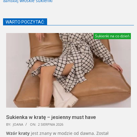
włoskie sukienki
damskiej
WARTO POCZYTAĆ:
Sukienki na co dzień
Sukienka w kratę – jesienny must have
BY:
JOANA
ON:
2 SIERPNIA 2026
Wzór kraty
jest znany w modzie od dawna. Został