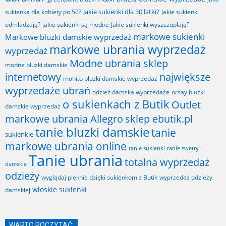
Jakie sukienki dla 30 latki?
sukienka dla kobiety po 50?
Jakie sukienki
odmładzają?
jakie sukienki są modne
Jakie sukienki wyszczuplają?
markowe sukienki
Markowe bluzki damskie wyprzedaż
markowe ubrania wyprzedaż
wyprzedaż
Modne ubrania sklep
modne bluzki damskie
internetowy
największe
mohito bluzki damskie wyprzedaż
wyprzedaże ubrań
odzież damska wyprzedaże
orsay bluzki
o sukienkach z Butik
Outlet
damskie wyprzedaż
markowe ubrania Allegro
sklep ebutik.pl
tanie bluzki damskie
tanie
sukienkie
markowe ubrania online
tanie sukienki
tanie swetry
Tanie ubrania
totalna wyprzedaż
damskie
odzieży
wyglądaj pięknie dzięki sukienkom z Butik
wyprzedaż odzieży
włoskie sukienki
damskiej
WARTO POCZYTAĆ: