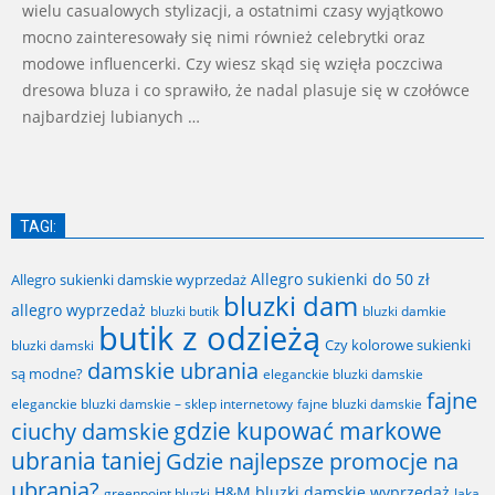
wielu casualowych stylizacji, a ostatnimi czasy wyjątkowo
mocno zainteresowały się nimi również celebrytki oraz
modowe influencerki. Czy wiesz skąd się wzięła poczciwa
dresowa bluza i co sprawiło, że nadal plasuje się w czołówce
najbardziej lubianych …
TAGI:
Allegro sukienki do 50 zł
Allegro sukienki damskie wyprzedaż
bluzki dam
allegro wyprzedaż
bluzki butik
bluzki damkie
butik z odzieżą
Czy kolorowe sukienki
bluzki damski
damskie ubrania
są modne?
eleganckie bluzki damskie
fajne
fajne bluzki damskie
eleganckie bluzki damskie – sklep internetowy
gdzie kupować markowe
ciuchy damskie
ubrania taniej
Gdzie najlepsze promocje na
ubrania?
H&M bluzki damskie wyprzedaż
greenpoint bluzki
Jaka