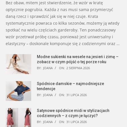
Bez obaw, mitem jest stwierdzenie, że wzór w kratę
optycznie pogrubia. Każda z nas musi sama przymierzyć
daną rzecz i sprawdzić jak się w niej czuje. Krata
systematycznie powraca co kilka sezonów, możemy ją wtedy
spotkać na wielu częściach garderoby. Ten ponadczasowy
wzór przetrwał próbę czasu, ponieważ jest uniwersalny i
elastyczny – doskonale komponuje się z codziennymi oraz …
Modne sukienki na wesele na jesień i zimę –
zobacz w czym pójść o tej porze roku
BY:
JOANA
ON:
2 SIERPNIA 2026
Spódnice damskie – najmodniejsze
tendencje
BY:
JOANA
ON:
31 LIPCA 2026
Satynowe spódnice midi w stylizacjach
codziennych – z czym je łączyć?
BY:
JOANA
ON:
31 LIPCA 2026