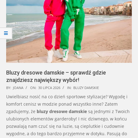
Bluzy dresowe damskie – sprawdź gdzie
znajdziesz największy wybór!
2026-
BY:
JOANA
ON:
30 LIPCA 2026
IN:
BLUZY DAMSKIE
07-
Uwielbiasz nosić na co dzień sportowe stylizacje? Wygodę i
30
komfort cenisz w modzie ponad wszystko inne? Zatem
zgadujemy, że
bluzy dresowe damskie
są jednymi z Twoich
ulubionych elementów garderoby! I nic dziwnego, w końcu
pozwalają nam czuć się na luzie, są cieplutkie i cudownie
wygodne, a do tego bardzo przyjemne w dotyku. Pasują do