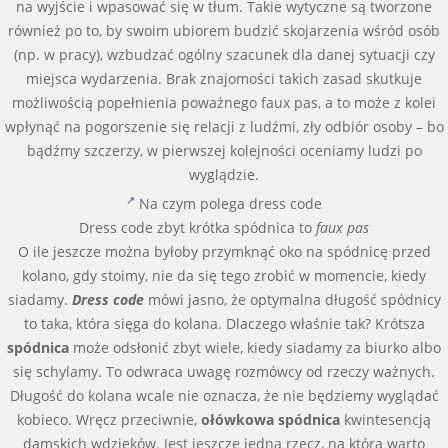
na wyjście i wpasować się w tłum. Takie wytyczne są tworzone
również po to, by swoim ubiorem budzić skojarzenia wśród osób
(np. w pracy), wzbudzać ogólny szacunek dla danej sytuacji czy
miejsca wydarzenia. Brak znajomości takich zasad skutkuje
możliwością popełnienia poważnego faux pas, a to może z kolei
wpłynąć na pogorszenie się relacji z ludźmi, zły odbiór osoby – bo
bądźmy szczerzy, w pierwszej kolejności oceniamy ludzi po
wyglądzie.
Na czym polega dress code
Dress code zbyt krótka spódnica to
faux pas
O ile jeszcze można byłoby przymknąć oko na spódnicę przed
kolano, gdy stoimy, nie da się tego zrobić w momencie, kiedy
siadamy.
Dress code
mówi jasno, że optymalna długość spódnicy
to taka, która sięga do kolana. Dlaczego właśnie tak? Krótsza
spódnica
może odsłonić zbyt wiele, kiedy siadamy za biurko albo
się schylamy. To odwraca uwagę rozmówcy od rzeczy ważnych.
Długość do kolana wcale nie oznacza, że nie będziemy wyglądać
kobieco. Wręcz przeciwnie,
ołówkowa spódnica
kwintesencją
damskich wdzięków. Jest jeszcze jedna rzecz, na którą warto