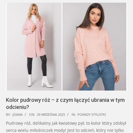
Kolor pudrowy róż – z czym łączyć ubrania w tym
odcieniu?
2025-
BY:
JOANA
ON:
29 WRZEŚNIA 2025
IN:
PORADY STYLISTKI
09-
Pudrowy róż, delikatny jak kwiatowy pył, to kolor który zdobył
29
serca wielu miłośniczek mody! Jest to odcień, który nie tylko