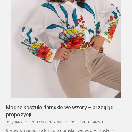
Modne koszule damskie we wzory – przegląd
propozycji
2025-
BY:
JOANA
ON:
13 STYCZNIA 2025
IN:
KOSZULE DAMSKIE
01-
Sprawdź najlepsze koszule damskie we wzory i zaskocz