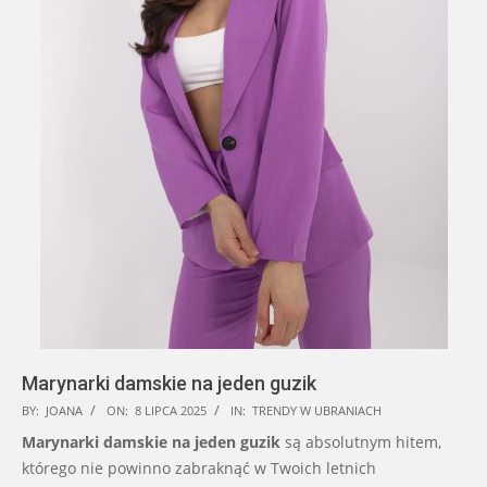
Marynarki damskie na jeden guzik
2025-
BY:
JOANA
ON:
8 LIPCA 2025
IN:
TRENDY W UBRANIACH
07-
Marynarki damskie na jeden guzik
są absolutnym hitem,
08
którego nie powinno zabraknąć w Twoich letnich