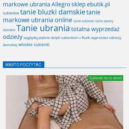
markowe ubrania Allegro
sklep ebutik.pl
tanie bluzki damskie
tanie
sukienkie
markowe ubrania online
tanie sukienki
tanie swetry
Tanie ubrania
totalna wyprzedaż
damskie
odzieży
wyglądaj pięknie dzięki sukienkom z Butik
wyprzedaż odzieży
włoskie sukienki
damskiej
WARTO POCZYTAĆ:
Sukienki na co dzień