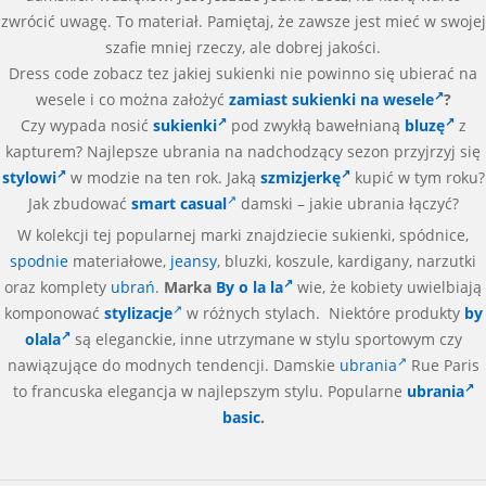
zwrócić uwagę. To materiał. Pamiętaj, że zawsze jest mieć w swojej
szafie mniej rzeczy, ale dobrej jakości.
Dress code zobacz tez jakiej sukienki nie powinno się ubierać na
wesele i co można założyć
zamiast sukienki na wesele
?
Czy wypada nosić
sukienki
pod zwykłą bawełnianą
bluzę
z
kapturem? Najlepsze ubrania na nadchodzący sezon przyjrzyj się
stylowi
w modzie na ten rok. Jaką
szmizjerkę
kupić w tym roku?
Jak zbudować
smart casual
damski – jakie ubrania łączyć?
W kolekcji tej popularnej marki znajdziecie sukienki, spódnice,
spodnie
materiałowe,
jeansy
, bluzki, koszule, kardigany, narzutki
oraz komplety
ubrań
.
Marka
By o la la
wie, że kobiety uwielbiają
komponować
stylizacje
w różnych stylach. Niektóre produkty
by
olala
są eleganckie, inne utrzymane w stylu sportowym czy
nawiązujące do modnych tendencji. Damskie
ubrania
Rue Paris
to francuska elegancja w najlepszym stylu. Popularne
ubrania
basic
.