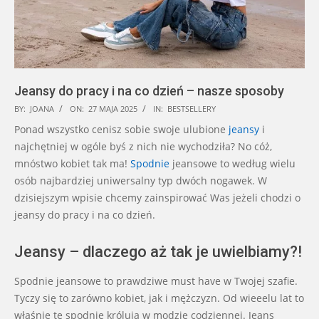
Jeansy do pracy i na co dzień – nasze sposoby
2025-
BY:
JOANA
ON:
27 MAJA 2025
IN:
BESTSELLERY
05-
Ponad wszystko cenisz sobie swoje ulubione
jeansy
i
27
najchętniej w ogóle byś z nich nie wychodziła? No cóż,
mnóstwo kobiet tak ma!
Spodnie
jeansowe to według wielu
osób najbardziej uniwersalny typ dwóch nogawek. W
dzisiejszym wpisie chcemy zainspirować Was jeżeli chodzi o
jeansy do pracy i na co dzień.
Jeansy – dlaczego aż tak je uwielbiamy?!
Spodnie jeansowe to prawdziwe must have w Twojej szafie.
Tyczy się to zarówno kobiet, jak i mężczyzn. Od wieeelu lat to
właśnie te spodnie królują w modzie codziennej. Jeans