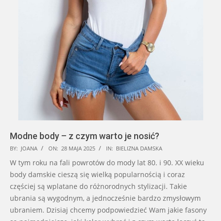
Modne body – z czym warto je nosić?
2025-
BY:
JOANA
ON:
28 MAJA 2025
IN:
BIELIZNA DAMSKA
05-
W tym roku na fali powrotów do mody lat 80. i 90. XX wieku
28
body damskie cieszą się wielką popularnością i coraz
częściej są wplatane do różnorodnych stylizacji. Takie
ubrania są wygodnym, a jednocześnie bardzo zmysłowym
ubraniem. Dzisiaj chcemy podpowiedzieć Wam jakie fasony