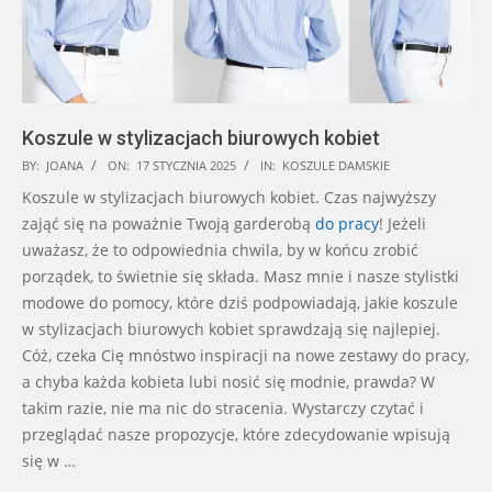
Koszule w stylizacjach biurowych kobiet
2025-
BY:
JOANA
ON:
17 STYCZNIA 2025
IN:
KOSZULE DAMSKIE
01-
Koszule w stylizacjach biurowych kobiet. Czas najwyższy
17
zająć się na poważnie Twoją garderobą
do pracy
! Jeżeli
uważasz, że to odpowiednia chwila, by w końcu zrobić
porządek, to świetnie się składa. Masz mnie i nasze stylistki
modowe do pomocy, które dziś podpowiadają, jakie koszule
w stylizacjach biurowych kobiet sprawdzają się najlepiej.
Cóż, czeka Cię mnóstwo inspiracji na nowe zestawy do pracy,
a chyba każda kobieta lubi nosić się modnie, prawda? W
takim razie, nie ma nic do stracenia. Wystarczy czytać i
przeglądać nasze propozycje, które zdecydowanie wpisują
się w …