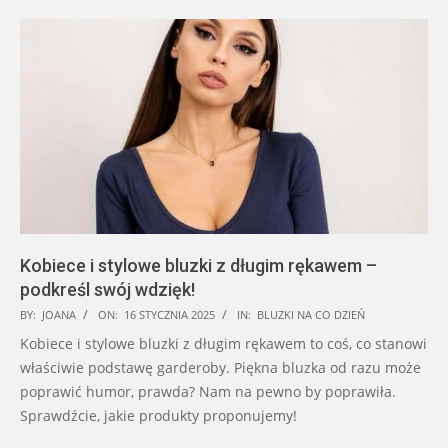
Kobiece i stylowe bluzki z długim rękawem –
podkreśl swój wdzięk!
2025-
BY:
JOANA
ON:
16 STYCZNIA 2025
IN:
BLUZKI NA CO DZIEŃ
01-
Kobiece i stylowe bluzki z długim rękawem to coś, co stanowi
16
właściwie podstawę garderoby. Piękna bluzka od razu może
poprawić humor, prawda? Nam na pewno by poprawiła.
Sprawdźcie, jakie produkty proponujemy!