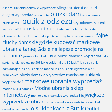
Allegro sukienki do 50 zł
Allegro sukienki damskie wyprzedaż
bluzki dam
allegro wyprzedaż
bluzki butik
bluzki damkie
butik z odzieżą
Czy kolorowe sukienki
bluzki damski
damskie ubrania
są modne?
eleganckie bluzki damskie
fajne
fajne bluzki damskie
eleganckie bluzki damskie – sklep internetowy
gdzie kupować markowe
ciuchy damskie
ubrania taniej
Gdzie najlepsze promocje na
ubrania?
H&M bluzki damskie wyprzedaż
greenpoint bluzki
Jaka
Jakie sukienki dla 30 latki?
sukienka dla kobiety po 50?
Jakie sukienki
odmładzają?
jakie sukienki są modne
Jakie sukienki wyszczuplają?
markowe sukienki
Markowe bluzki damskie wyprzedaż
markowe ubrania wyprzedaż
wyprzedaż
Modne ubrania sklep
modne bluzki damskie
internetowy
największe
mohito bluzki damskie wyprzedaż
wyprzedaże ubrań
odzież damska wyprzedaże
orsay bluzki
o sukienkach z Butik
Outlet
damskie wyprzedaż