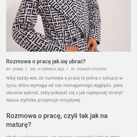
Rozmowa o pracę jak się ubrać?
2025-
BY:
JOANA
ON:
6 CZERWCA 2025
IN:
PORADY STYLISTKI
06-
Niby każdy wie, że rozmowa o pracę to jedna z sytuacji w
06
życiu, która wymaga od nas nienagannego wyglądu. Jakie
ubrania wybrać, żeby pokazać się z jak najlepszej strony?
Nasza stylistka przejmuje inicjatywę.
Rozmowa o pracę, czyli tak jak na
maturę?