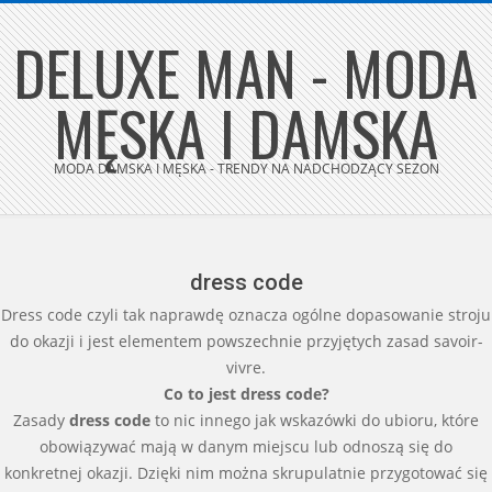
Skip
DELUXE MAN - MODA
to
content
MĘSKA I DAMSKA
MODA DAMSKA I MĘSKA - TRENDY NA NADCHODZĄCY SEZON
Secondary
Navigation
Menu
dress code
Dress code czyli tak naprawdę oznacza ogólne dopasowanie stroju
do okazji i jest elementem powszechnie przyjętych zasad savoir-
vivre.
Co to jest dress code?
Zasady
dress code
to nic innego jak wskazówki do ubioru, które
obowiązywać mają w danym miejscu lub odnoszą się do
konkretnej okazji. Dzięki nim można skrupulatnie przygotować się