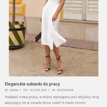
Eleganckie sukienki do pracy
2025-
BY:
JOANA
ON:
16 LIPCA 2025
IN:
SHOPONLINE
07-
Podjęłaś nową pracę, w której wymagany jest oficjalny strój
16
wpisujący się w zasady dress code? A może chcesz