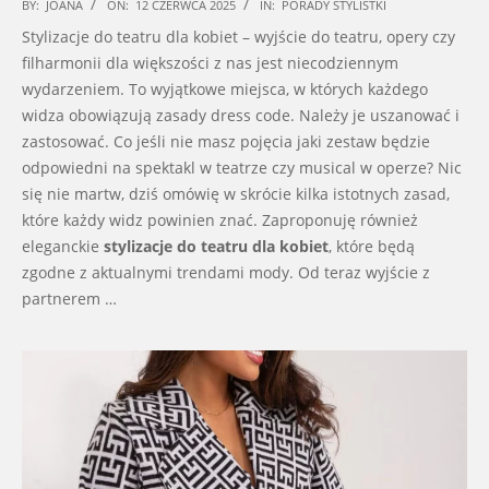
2025-
BY:
JOANA
ON:
12 CZERWCA 2025
IN:
PORADY STYLISTKI
06-
Stylizacje do teatru dla kobiet – wyjście do teatru, opery czy
12
filharmonii dla większości z nas jest niecodziennym
wydarzeniem. To wyjątkowe miejsca, w których każdego
widza obowiązują zasady dress code. Należy je uszanować i
zastosować. Co jeśli nie masz pojęcia jaki zestaw będzie
odpowiedni na spektakl w teatrze czy musical w operze? Nic
się nie martw, dziś omówię w skrócie kilka istotnych zasad,
które każdy widz powinien znać. Zaproponuję również
eleganckie
stylizacje do teatru dla kobiet
, które będą
zgodne z aktualnymi trendami mody. Od teraz wyjście z
partnerem …