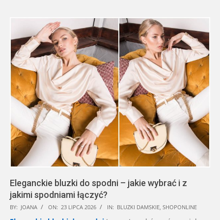
Eleganckie bluzki do spodni – jakie wybrać i z
jakimi spodniami łączyć?
2026-
BY:
JOANA
ON:
23 LIPCA 2026
IN:
BLUZKI DAMSKIE
,
SHOPONLINE
07-