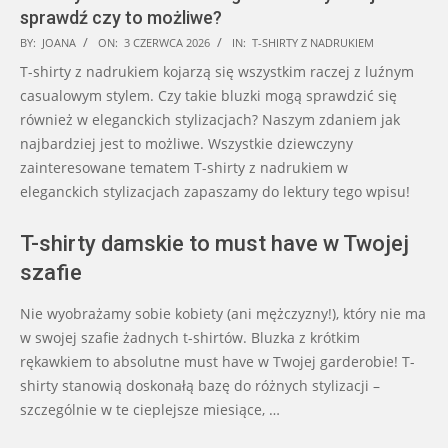
sprawdź czy to możliwe?
2026-
BY:
JOANA
ON:
3 CZERWCA 2026
IN:
T-SHIRTY Z NADRUKIEM
06-
T-shirty z nadrukiem kojarzą się wszystkim raczej z luźnym
03
casualowym stylem. Czy takie bluzki mogą sprawdzić się
również w eleganckich stylizacjach? Naszym zdaniem jak
najbardziej jest to możliwe. Wszystkie dziewczyny
zainteresowane tematem T-shirty z nadrukiem w
eleganckich stylizacjach zapaszamy do lektury tego wpisu!
T-shirty damskie to must have w Twojej
szafie
Nie wyobrażamy sobie kobiety (ani mężczyzny!), który nie ma
w swojej szafie żadnych t-shirtów. Bluzka z krótkim
rękawkiem to absolutne must have w Twojej garderobie! T-
shirty stanowią doskonałą bazę do różnych stylizacji –
szczególnie w te cieplejsze miesiące, …