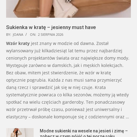
Sukienka w kratę – jesienny must have
BY:
JOANA
ON:
2 SIERPNIA 2026
Wzór kraty
jest znany w modzie od dawna. Został
wylansowany już kilkadziesiąt lat temu przez najbardziej
cenionych projektantów świata oraz największe domy mody.
Występuje zarówno w damskich, jak i męskich kolekcjach.
Bez obaw, mitem jest stwierdzenie, że wzór w kratę
optycznie pogrubia. Każda z nas musi sama przymierzyć
daną rzecz i sprawdzić jak się w niej czuje. Krata
systematycznie powraca co kilka sezonów, możemy ją wtedy
spotkać na wielu częściach garderoby. Ten ponadczasowy
wzór przetrwał próbę czasu, ponieważ jest uniwersalny i
elastyczny – doskonale komponuje się z codziennymi oraz …
Modne sukienki na wesele na jesień i zimę –
zobacz w czym pójść o tej porze roku