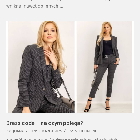
wniknął nawet do innych …
Dress code – na czym polega?
2025-
BY:
JOANA
ON:
1 MARCA 2025
IN:
SHOPONLINE
03-
Na ogół przyjęło się, że
dress code
odnosi się do stylu