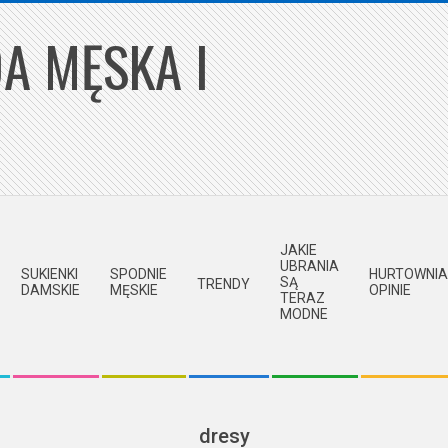
A MĘSKA I
JAKIE
UBRANIA
SUKIENKI
SPODNIE
HURTOWNIA
SĄ
TRENDY
DAMSKIE
MĘSKIE
OPINIE
TERAZ
MODNE
dresy