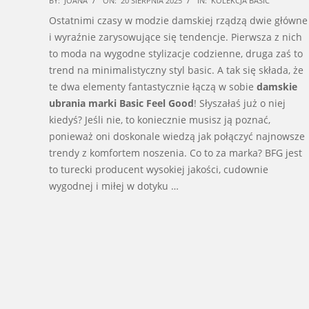
BY:
JOANA
ON:
20 SIERPNIA 2025
IN:
KOLEKCJA BASIC
08-
Ostatnimi czasy w modzie damskiej rządzą dwie główne
20
i wyraźnie zarysowujące się tendencje. Pierwsza z nich
to moda na wygodne stylizacje codzienne, druga zaś to
trend na minimalistyczny styl basic. A tak się składa, że
te dwa elementy fantastycznie łączą w sobie
damskie
ubrania marki
Basic Feel Good
! Słyszałaś już o niej
kiedyś? Jeśli nie, to koniecznie musisz ją poznać,
ponieważ oni doskonale wiedzą jak połączyć najnowsze
trendy z komfortem noszenia. Co to za marka? BFG jest
to turecki producent wysokiej jakości, cudownie
wygodnej i miłej w dotyku …