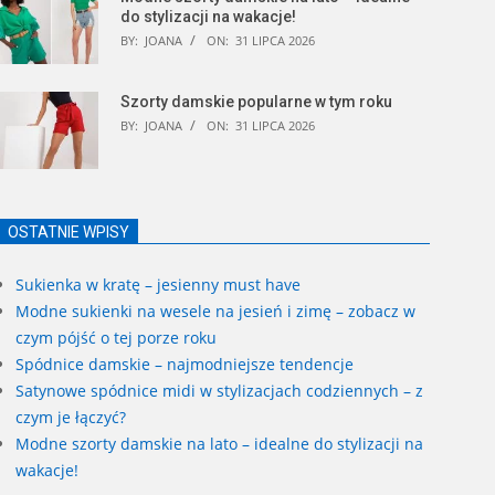
do stylizacji na wakacje!
BY:
JOANA
ON:
31 LIPCA 2026
Szorty damskie popularne w tym roku
BY:
JOANA
ON:
31 LIPCA 2026
OSTATNIE WPISY
Sukienka w kratę – jesienny must have
Modne sukienki na wesele na jesień i zimę – zobacz w
czym pójść o tej porze roku
Spódnice damskie – najmodniejsze tendencje
Satynowe spódnice midi w stylizacjach codziennych – z
czym je łączyć?
Modne szorty damskie na lato – idealne do stylizacji na
wakacje!