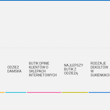
BUTIK OPINIE
RODZAJE
NAJLEPSZY
ODZIEŻ
KLIENTÓW O
DEKOLTÓW
BUTIK Z
DAMSKA
SKLEPACH
W
ODZIEŻĄ
INTERNETOWYCH
SUKIENKAC