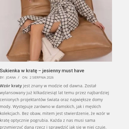
Sukienka w kratę – jesienny must have
BY:
JOANA
ON:
2 SIERPNIA 2026
Wzór kraty
jest znany w modzie od dawna. Został
wylansowany już kilkadziesiąt lat temu przez najbardziej
cenionych projektantów świata oraz największe domy
mody. Występuje zarówno w damskich, jak i męskich
kolekcjach. Bez obaw, mitem jest stwierdzenie, że wzór w
kratę optycznie pogrubia. Każda z nas musi sama
przymierzyć daną rzecz i sprawdzić jak się w niej czuje.