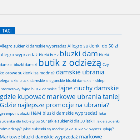
TAGI:
Allegro sukienki do 50 zł
Allegro sukienki damskie wyprzedaż
bluzki dam
allegro wyprzedaż
bluzki butik
bluzki
butik z odzieżą
Czy
bluzki damski
damkie
damskie ubrania
kolorowe sukienki są modne?
eleganckie bluzki damskie
eleganckie bluzki damskie – sklep
fajne ciuchy damskie
fajne bluzki damskie
internetowy
gdzie kupować markowe ubrania taniej
Gdzie najlepsze promocje na ubrania?
H&M bluzki damskie wyprzedaż
greenpoint bluzki
Jaka
Jakie sukienki dla 30 latki?
sukienka dla kobiety po 50?
Jakie sukienki
odmładzają?
jakie sukienki są modne
Jakie sukienki wyszczuplają?
markowe
Markowe bluzki damskie wyprzedaż