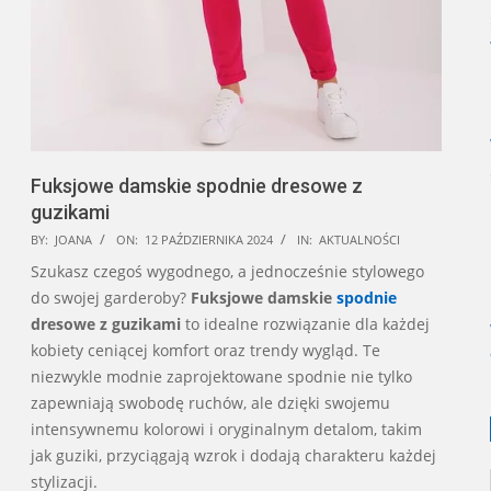
Fuksjowe damskie spodnie dresowe z
guzikami
2024-
BY:
JOANA
ON:
12 PAŹDZIERNIKA 2024
IN:
AKTUALNOŚCI
10-
Szukasz czegoś wygodnego, a jednocześnie stylowego
12
do swojej garderoby?
Fuksjowe damskie
spodnie
dresowe z guzikami
to idealne rozwiązanie dla każdej
kobiety ceniącej komfort oraz trendy wygląd. Te
niezwykle modnie zaprojektowane spodnie nie tylko
zapewniają swobodę ruchów, ale dzięki swojemu
intensywnemu kolorowi i oryginalnym detalom, takim
jak guziki, przyciągają wzrok i dodają charakteru każdej
stylizacji.