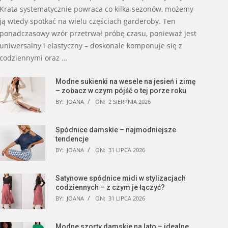
Krata systematycznie powraca co kilka sezonów, możemy
ją wtedy spotkać na wielu częściach garderoby. Ten
ponadczasowy wzór przetrwał próbę czasu, ponieważ jest
uniwersalny i elastyczny – doskonale komponuje się z
codziennymi oraz …
Modne sukienki na wesele na jesień i zimę
– zobacz w czym pójść o tej porze roku
BY:
JOANA
ON:
2 SIERPNIA 2026
Spódnice damskie – najmodniejsze
tendencje
BY:
JOANA
ON:
31 LIPCA 2026
Satynowe spódnice midi w stylizacjach
codziennych – z czym je łączyć?
BY:
JOANA
ON:
31 LIPCA 2026
Modne szorty damskie na lato – idealne