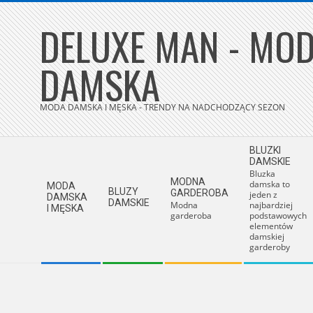
Skip
DELUXE MAN - MOD
to
content
DAMSKA
MODA DAMSKA I MĘSKA - TRENDY NA NADCHODZĄCY SEZON
Secondary
BLUZKI
Navigation
DAMSKIE
Bluzka
Menu
MODNA
damska to
MODA
BLUZY
GARDEROBA
jeden z
DAMSKA
DAMSKIE
Modna
najbardziej
I MĘSKA
garderoba
podstawowych
elementów
damskiej
garderoby