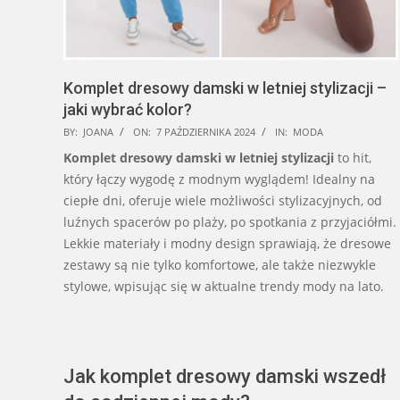
Komplet dresowy damski w letniej stylizacji –
jaki wybrać kolor?
2024-
BY:
JOANA
ON:
7 PAŹDZIERNIKA 2024
IN:
MODA
10-
Komplet dresowy damski w letniej stylizacji
to hit,
07
który łączy wygodę z modnym wyglądem! Idealny na
ciepłe dni, oferuje wiele możliwości stylizacyjnych, od
luźnych spacerów po plaży, po spotkania z przyjaciółmi.
Lekkie materiały i modny design sprawiają, że dresowe
zestawy są nie tylko komfortowe, ale także niezwykle
stylowe, wpisując się w aktualne trendy mody na lato.
Jak komplet dresowy damski wszedł