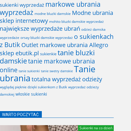
markowe ubrania
sukienki wyprzedaż
wyprzedaż
Modne ubrania
modne bluzki damskie
sklep internetowy
mohito bluzki damskie wyprzedaż
największe wyprzedaże ubrań
odzież damska
o sukienkach
wyprzedaże
orsay bluzki damskie wyprzedaż
z Butik
Outlet markowe ubrania Allegro
tanie bluzki
sklep ebutik.pl
sukienkie
damskie
tanie markowe ubrania
Tanie
online
tanie sukienki
tanie swetry damskie
ubrania
totalna wyprzedaż odzieży
wyglądaj pięknie dzięki sukienkom z Butik
wyprzedaż odzieży
włoskie sukienki
damskiej
WARTO POCZYTAĆ:
Sukienki na co dzień