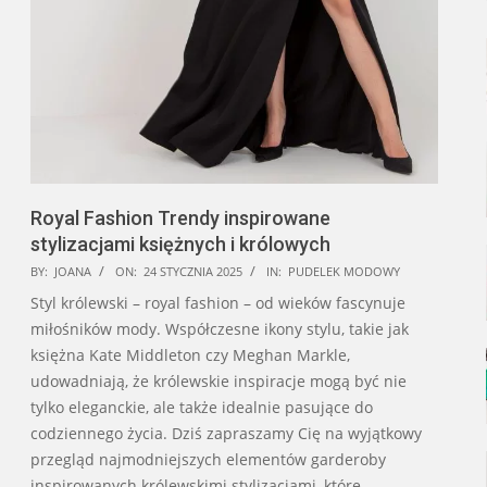
Royal Fashion Trendy inspirowane
stylizacjami księżnych i królowych
2025-
BY:
JOANA
ON:
24 STYCZNIA 2025
IN:
PUDELEK MODOWY
01-
Styl królewski – royal fashion – od wieków fascynuje
24
miłośników mody. Współczesne ikony stylu, takie jak
księżna Kate Middleton czy Meghan Markle,
udowadniają, że królewskie inspiracje mogą być nie
tylko eleganckie, ale także idealnie pasujące do
codziennego życia. Dziś zapraszamy Cię na wyjątkowy
przegląd najmodniejszych elementów garderoby
inspirowanych królewskimi stylizacjami, które