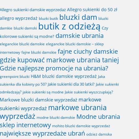
Allegro sukienki do 50 zł
Allegro sukienki damskie wyprzedaż
bluzki dam
allegro wyprzedaż
bluzki butik
bluzki
butik z odzieżą
Czy
bluzki damski
damkie
damskie ubrania
kolorowe sukienki są modne?
eleganckie bluzki damskie
eleganckie bluzki damskie – sklep
fajne ciuchy damskie
fajne bluzki damskie
internetowy
gdzie kupować markowe ubrania taniej
Gdzie najlepsze promocje na ubrania?
H&M bluzki damskie wyprzedaż
greenpoint bluzki
Jaka
Jakie sukienki dla 30 latki?
sukienka dla kobiety po 50?
Jakie sukienki
odmładzają?
jakie sukienki są modne
Jakie sukienki wyszczuplają?
markowe
Markowe bluzki damskie wyprzedaż
markowe ubrania
sukienki wyprzedaż
wyprzedaż
Modne ubrania
modne bluzki damskie
sklep internetowy
mohito bluzki damskie wyprzedaż
największe wyprzedaże ubrań
odzież damska