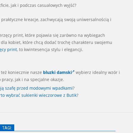
icie, jak i podczas casualowych wyjść?
m praktyczne kreacje, zachwycają swoją uniwersalnością i
erzęcy print, które pojawia się zarówno na wybiegach
a kobiet, które chcą dodać trochę charakteru swojemu
cy print
, to kwintesencja stylu i elegancji.
 też koniecznie nasze
bluzki damski
wybierz idealny wzór i
racy, jak i na specjalne okazje.
woją szafę przed modowymi wpadkami
?
rto wybrać sukienki wieczorowe z Butik
?
TAGI: