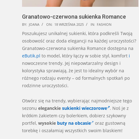
Granatowo-czerwona sukienka Romance
2025-
BY:
JOANA
ON:
18 WRZEŚNIA 2025
IN:
FASHION
09-
Poszukujesz unikalnej sukienki, która podkreśli Twoją
18
osobowość oraz doda elegancji na każdej uroczystości?
Granatowo-czerwona sukienka Romance dostępna na
eButik.pl
to model, który łączy w sobie styl, komfort
i
nowoczesne trendy. Jej niepowtarzalny design i
kolorystyka sprawiają, że jest to idealny wybór na
różnego rodzaju eventy – od formalnych spotkań po
rodzinne uroczystości.
Otwórz się na trendy, wybierając najmodniejsze tego
sezonu
eleganckie
sukienki wieczorowe
. Noś je z
krótkim żakietem czy bolerkiem, dobierz szykowny
portfel,
wysokie
buty na obcasie
oraz gustowną
torebkę i oszałamiaj wszystkich swoim blaskiem!