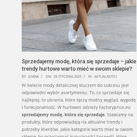
Sprzedajemy modę, która się sprzedaje – jakie
trendy hurtowe warto mieć w swoim sklepie?
2025-
BY:
JOANA
ON:
29 STYCZNIA 2025
IN:
AKTUALNOŚCI
01-
W świecie mody detalicznej kluczem do sukcesu jest
29
odpowiedni wybór asortymentu. To, co sprzedaje się
najlepiej, to ubrania, które łączą modny wygląd, wygodę
i funkcjonalność. W hurtowni odzieży Factoryprice.eu
sprzedajemy modę, która się sprzedaje
. Stawiamy na
produkty, które odpowiadają na aktualne trendy i
potrzeby klientów. Jakie kategorie warto mieć w swoim
sklepie, by przyciągnąć kupujących? Sprawdź, które