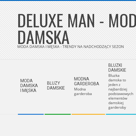
Skip
DELUXE MAN - MOD
to
content
DAMSKA
MODA DAMSKA I MĘSKA - TRENDY NA NADCHODZĄCY SEZON
Secondary
BLUZKI
Navigation
DAMSKIE
Bluzka
Menu
MODNA
damska to
MODA
BLUZY
GARDEROBA
jeden z
DAMSKA
DAMSKIE
Modna
najbardziej
I MĘSKA
garderoba
podstawowych
elementów
damskiej
garderoby