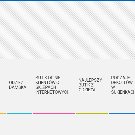
BUTIK OPINIE
RODZAJE
NAJLEPSZY
ODZIEŻ
KLIENTÓW O
DEKOLTÓW
BUTIK Z
DAMSKA
SKLEPACH
W
ODZIEŻĄ
INTERNETOWYCH
SUKIENKAC