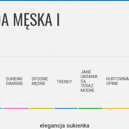
A MĘSKA I
JAKIE
UBRANIA
SUKIENKI
SPODNIE
HURTOWNIA
SĄ
TRENDY
DAMSKIE
MĘSKIE
OPINIE
TERAZ
MODNE
elegancja sukienka