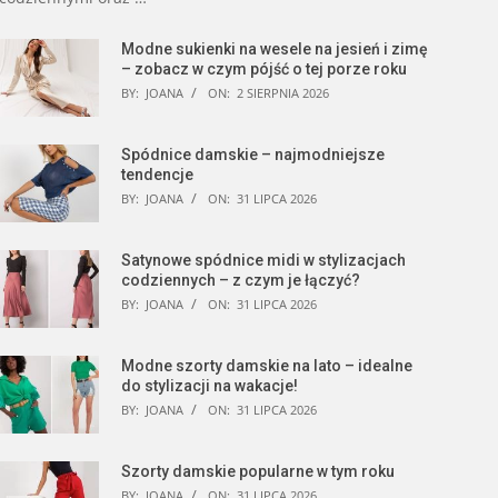
Modne sukienki na wesele na jesień i zimę
– zobacz w czym pójść o tej porze roku
BY:
JOANA
ON:
2 SIERPNIA 2026
Spódnice damskie – najmodniejsze
tendencje
BY:
JOANA
ON:
31 LIPCA 2026
Satynowe spódnice midi w stylizacjach
codziennych – z czym je łączyć?
BY:
JOANA
ON:
31 LIPCA 2026
Modne szorty damskie na lato – idealne
do stylizacji na wakacje!
BY:
JOANA
ON:
31 LIPCA 2026
Szorty damskie popularne w tym roku
BY:
JOANA
ON:
31 LIPCA 2026