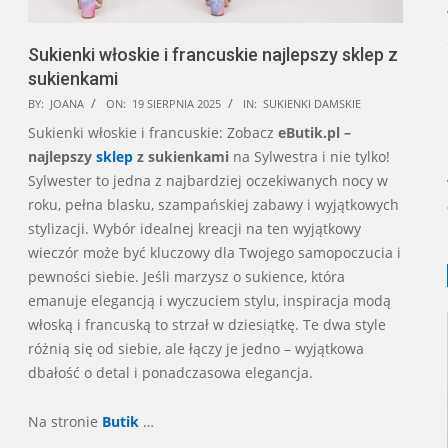
Sukienki włoskie i francuskie najlepszy sklep z
sukienkami
2025-
BY:
JOANA
ON:
19 SIERPNIA 2025
IN:
SUKIENKI DAMSKIE
08-
Sukienki włoskie i francuskie: Zobacz
eButik.pl –
19
najlepszy
sklep
z sukienkami
na Sylwestra i nie tylko!
Sylwester to jedna z najbardziej oczekiwanych nocy w
roku, pełna blasku, szampańskiej zabawy i wyjątkowych
stylizacji. Wybór idealnej kreacji na ten wyjątkowy
wieczór może być kluczowy dla Twojego samopoczucia i
pewności siebie. Jeśli marzysz o sukience, która
emanuje elegancją i wyczuciem stylu, inspiracja modą
włoską i francuską to strzał w dziesiątkę. Te dwa style
różnią się od siebie, ale łączy je jedno – wyjątkowa
dbałość o detal i ponadczasowa elegancja.
Na stronie
Butik
…