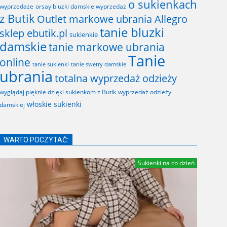
o sukienkach
wyprzedaże
orsay bluzki damskie wyprzedaż
z Butik
Outlet markowe ubrania Allegro
tanie bluzki
sklep ebutik.pl
sukienkie
damskie
tanie markowe ubrania
Tanie
online
tanie sukienki
tanie swetry damskie
ubrania
totalna wyprzedaż odzieży
wyglądaj pięknie dzięki sukienkom z Butik
wyprzedaż odzieży
włoskie sukienki
damskiej
WARTO POCZYTAĆ:
Sukienki na co dzień