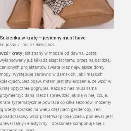
Sukienka w kratę – jesienny must have
BY:
JOANA
ON:
2 SIERPNIA 2026
Wzór kraty
jest znany w modzie od dawna. Został
wylansowany już kilkadziesiąt lat temu przez najbardziej
cenionych projektantów świata oraz największe domy
mody. Występuje zarówno w damskich, jak i męskich
kolekcjach. Bez obaw, mitem jest stwierdzenie, że wzór w
kratę optycznie pogrubia. Każda z nas musi sama
przymierzyć daną rzecz i sprawdzić jak się w niej czuje.
Krata systematycznie powraca co kilka sezonów, możemy
ją wtedy spotkać na wielu częściach garderoby. Ten
ponadczasowy wzór przetrwał próbę czasu, ponieważ jest
uniwersalny i elastyczny – doskonale komponuje się z
codziennymi oraz …