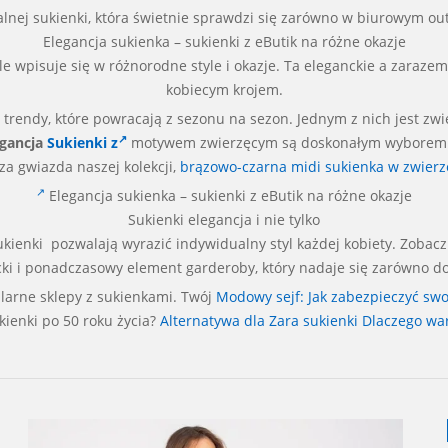
lnej sukienki, która świetnie sprawdzi się zarówno w biurowym outf
Elegancja sukienka – sukienki z eButik na różne okazje
e wpisuje się w różnorodne style i okazje. Ta eleganckie a zaraze
kobiecym krojem.
rendy, które powracają z sezonu na sezon. Jednym z nich jest zwi
egancja
Sukienki z
motywem zwierzęcym są doskonałym wyborem dl
za gwiazda naszej kolekcji,
brązowo-czarna midi sukienka w zwierzę
Elegancja sukienka – sukienki z eButik na różne okazje
Sukienki elegancja i nie tylko
kienki pozwalają wyrazić indywidualny styl każdej kobiety. Zobacz
cki i ponadczasowy element garderoby, który nadaje się zarówno do p
larne sklepy z sukienkami. Twój
Modowy sejf: Jak zabezpieczyć s
ukienki po 50 roku życia?
Alternatywa dla Zara sukienki Dlaczego wa