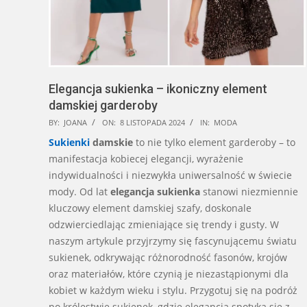
Elegancja sukienka – ikoniczny element
damskiej garderoby
2024-
BY:
JOANA
ON:
8 LISTOPADA 2024
IN:
MODA
11-
Sukienki
damskie
to nie tylko element garderoby – to
08
manifestacja kobiecej elegancji, wyrażenie
indywidualności i niezwykła uniwersalność w świecie
mody. Od lat
elegancja sukienka
stanowi niezmiennie
kluczowy element damskiej szafy, doskonale
odzwierciedlając zmieniające się trendy i gusty. W
naszym artykule przyjrzymy się fascynującemu światu
sukienek, odkrywając różnorodność fasonów, krojów
oraz materiałów, które czynią je niezastąpionymi dla
kobiet w każdym wieku i stylu. Przygotuj się na podróż
po królestwie sukienek, gdzie elegancja spotyka się z