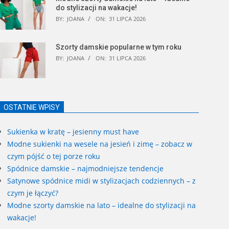
do stylizacji na wakacje!
BY:
JOANA
ON:
31 LIPCA 2026
Szorty damskie popularne w tym roku
BY:
JOANA
ON:
31 LIPCA 2026
OSTATNIE WPISY
Sukienka w kratę – jesienny must have
Modne sukienki na wesele na jesień i zimę – zobacz w
czym pójść o tej porze roku
Spódnice damskie – najmodniejsze tendencje
Satynowe spódnice midi w stylizacjach codziennych – z
czym je łączyć?
Modne szorty damskie na lato – idealne do stylizacji na
wakacje!