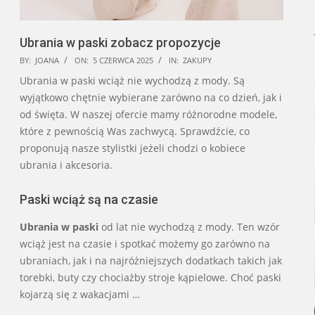
Ubrania w paski zobacz propozycje
2025-
BY:
JOANA
ON:
5 CZERWCA 2025
IN:
ZAKUPY
06-
Ubrania w paski wciąż nie wychodzą z mody. Są
05
wyjątkowo chętnie wybierane zarówno na co dzień, jak i
od święta. W naszej ofercie mamy różnorodne modele,
które z pewnością Was zachwycą. Sprawdźcie, co
proponują nasze stylistki jeżeli chodzi o kobiece
ubrania i akcesoria.
Paski wciąż są na czasie
Ubrania w paski
od lat nie wychodzą z mody. Ten wzór
wciąż jest na czasie i spotkać możemy go zarówno na
ubraniach, jak i na najróżniejszych dodatkach takich jak
torebki, buty czy chociażby stroje kąpielowe. Choć paski
kojarzą się z wakacjami …