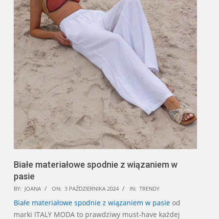
Białe materiałowe spodnie z wiązaniem w
pasie
2024-
BY:
JOANA
ON:
3 PAŹDZIERNIKA 2024
IN:
TRENDY
10-
Białe materiałowe spodnie z wiązaniem w pasie
od
03
marki ITALY MODA to prawdziwy must-have każdej