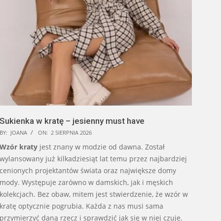
Sukienka w kratę – jesienny must have
BY:
JOANA
ON:
2 SIERPNIA 2026
Wzór kraty
jest znany w modzie od dawna. Został
wylansowany już kilkadziesiąt lat temu przez najbardziej
cenionych projektantów świata oraz największe domy
mody. Występuje zarówno w damskich, jak i męskich
kolekcjach. Bez obaw, mitem jest stwierdzenie, że wzór w
kratę optycznie pogrubia. Każda z nas musi sama
przymierzyć daną rzecz i sprawdzić jak się w niej czuje.