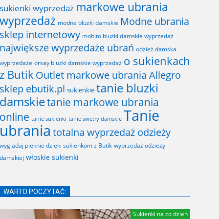
markowe ubrania
sukienki wyprzedaż
wyprzedaż
Modne ubrania
modne bluzki damskie
sklep internetowy
mohito bluzki damskie wyprzedaż
największe wyprzedaże ubrań
odzież damska
o sukienkach
wyprzedaże
orsay bluzki damskie wyprzedaż
z Butik
Outlet markowe ubrania Allegro
tanie bluzki
sklep ebutik.pl
sukienkie
damskie
tanie markowe ubrania
Tanie
online
tanie sukienki
tanie swetry damskie
ubrania
totalna wyprzedaż odzieży
wyglądaj pięknie dzięki sukienkom z Butik
wyprzedaż odzieży
włoskie sukienki
damskiej
WARTO POCZYTAĆ:
Sukienki na co dzień