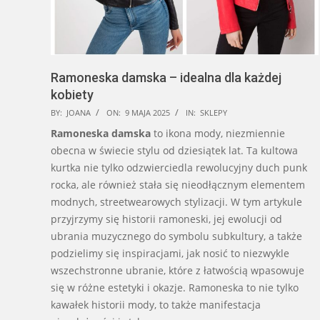
Ramoneska damska – idealna dla każdej
kobiety
2025-
BY:
JOANA
ON:
9 MAJA 2025
IN:
SKLEPY
05-
Ramoneska damska
to ikona mody, niezmiennie
09
obecna w świecie stylu od dziesiątek lat. Ta kultowa
kurtka nie tylko odzwierciedla rewolucyjny duch punk
rocka, ale również stała się nieodłącznym elementem
modnych, streetwearowych stylizacji. W tym artykule
przyjrzymy się historii ramoneski, jej ewolucji od
ubrania muzycznego do symbolu subkultury, a także
podzielimy się inspiracjami, jak nosić to niezwykle
wszechstronne ubranie, które z łatwością wpasowuje
się w różne estetyki i okazje. Ramoneska to nie tylko
kawałek historii mody, to także manifestacja