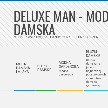
Skip
DELUXE MAN - MOD
to
content
DAMSKA
MODA DAMSKA I MĘSKA - TRENDY NA NADCHODZĄCY SEZON
Secondary
BLUZKI
Navigation
DAMSKIE
Bluzka
Menu
MODNA
damska to
MODA
BLUZY
GARDEROBA
jeden z
DAMSKA
DAMSKIE
Modna
najbardziej
I MĘSKA
garderoba
podstawowych
elementów
damskiej
garderoby