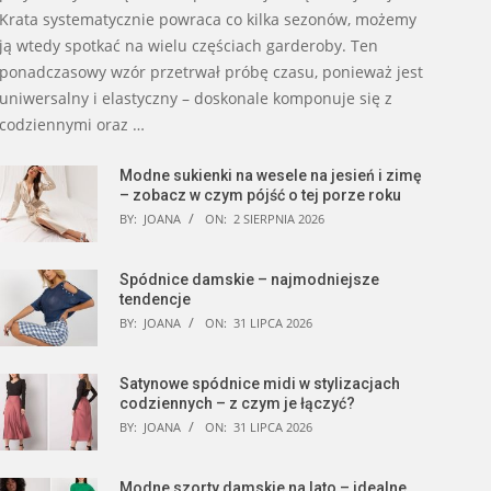
Krata systematycznie powraca co kilka sezonów, możemy
ją wtedy spotkać na wielu częściach garderoby. Ten
ponadczasowy wzór przetrwał próbę czasu, ponieważ jest
uniwersalny i elastyczny – doskonale komponuje się z
codziennymi oraz …
Modne sukienki na wesele na jesień i zimę
– zobacz w czym pójść o tej porze roku
BY:
JOANA
ON:
2 SIERPNIA 2026
Spódnice damskie – najmodniejsze
tendencje
BY:
JOANA
ON:
31 LIPCA 2026
Satynowe spódnice midi w stylizacjach
codziennych – z czym je łączyć?
BY:
JOANA
ON:
31 LIPCA 2026
Modne szorty damskie na lato – idealne