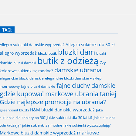
TAGI:
Allegro sukienki do 50 zł
Allegro sukienki damskie wyprzedaż
bluzki dam
allegro wyprzedaż
bluzki butik
bluzki
butik z odzieżą
Czy
bluzki damski
damkie
damskie ubrania
kolorowe sukienki są modne?
eleganckie bluzki damskie
eleganckie bluzki damskie – sklep
fajne ciuchy damskie
fajne bluzki damskie
internetowy
gdzie kupować markowe ubrania taniej
Gdzie najlepsze promocje na ubrania?
H&M bluzki damskie wyprzedaż
greenpoint bluzki
Jaka
Jakie sukienki dla 30 latki?
sukienka dla kobiety po 50?
Jakie sukienki
odmładzają?
jakie sukienki są modne
Jakie sukienki wyszczuplają?
markowe
Markowe bluzki damskie wyprzedaż