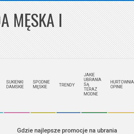
A MĘSKA I
JAKIE
UBRANIA
SUKIENKI
SPODNIE
HURTOWNIA
SĄ
TRENDY
DAMSKIE
MĘSKIE
OPINIE
TERAZ
MODNE
Gdzie najlepsze promocje na ubrania