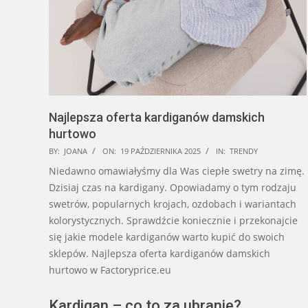
Najlepsza oferta kardiganów damskich
hurtowo
2025-
BY:
JOANA
ON:
19 PAŹDZIERNIKA 2025
IN:
TRENDY
10-
Niedawno omawiałyśmy dla Was ciepłe swetry na zimę.
19
Dzisiaj czas na kardigany. Opowiadamy o tym rodzaju
swetrów, popularnych krojach, ozdobach i wariantach
kolorystycznych. Sprawdźcie koniecznie i przekonajcie
się jakie modele kardiganów warto kupić do swoich
sklepów. Najlepsza oferta kardiganów damskich
hurtowo w Factoryprice.eu
Kardigan – co to za ubranie?