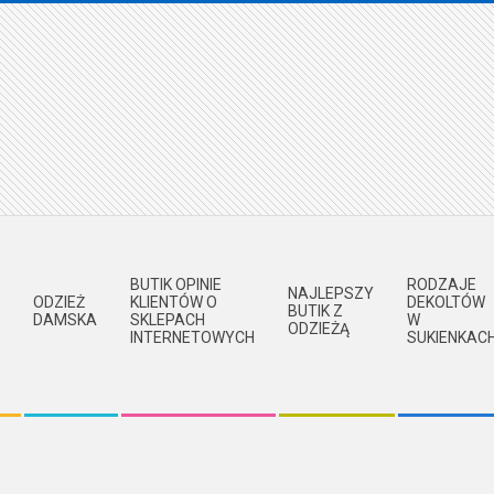
BUTIK OPINIE
RODZAJE
NAJLEPSZY
ODZIEŻ
KLIENTÓW O
DEKOLTÓW
BUTIK Z
DAMSKA
SKLEPACH
W
ODZIEŻĄ
INTERNETOWYCH
SUKIENKAC