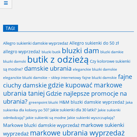
TAGI:
Allegro sukienki do 50 zł
Allegro sukienki damskie wyprzedaż
bluzki dam
allegro wyprzedaż
bluzki butik
bluzki damkie
butik z odzieżą
Czy kolorowe sukienki
bluzki damski
damskie ubrania
są modne?
eleganckie bluzki damskie
fajne
fajne bluzki damskie
eleganckie bluzki damskie – sklep internetowy
gdzie kupować markowe
ciuchy damskie
ubrania taniej
Gdzie najlepsze promocje na
ubrania?
H&M bluzki damskie wyprzedaż
greenpoint bluzki
Jaka
Jakie sukienki dla 30 latki?
sukienka dla kobiety po 50?
Jakie sukienki
odmładzają?
jakie sukienki są modne
Jakie sukienki wyszczuplają?
markowe sukienki
Markowe bluzki damskie wyprzedaż
markowe ubrania wyprzedaż
wyprzedaż