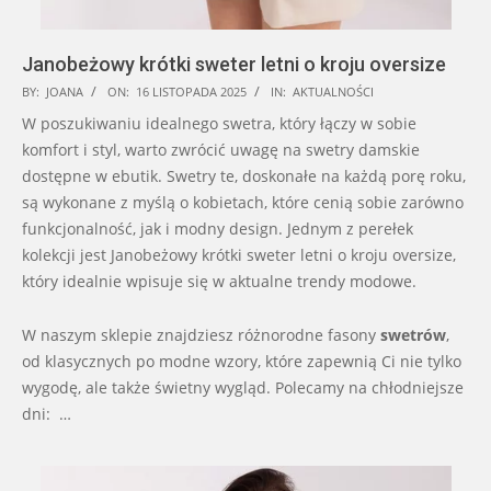
Janobeżowy krótki sweter letni o kroju oversize
2025-
BY:
JOANA
ON:
16 LISTOPADA 2025
IN:
AKTUALNOŚCI
11-
W poszukiwaniu idealnego swetra, który łączy w sobie
16
komfort i styl, warto zwrócić uwagę na swetry damskie
dostępne w ebutik. Swetry te, doskonałe na każdą porę roku,
są wykonane z myślą o kobietach, które cenią sobie zarówno
funkcjonalność, jak i modny design. Jednym z perełek
kolekcji jest Janobeżowy krótki sweter letni o kroju oversize,
który idealnie wpisuje się w aktualne trendy modowe.
W naszym sklepie znajdziesz różnorodne fasony
swetrów
,
od klasycznych po modne wzory, które zapewnią Ci nie tylko
wygodę, ale także świetny wygląd. Polecamy na chłodniejsze
dni: …