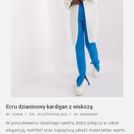
Ecru dzianinowy kardigan z wiskozą
2025-
BY:
JOANA
ON:
20 LISTOPADA 2025
IN:
KARDIGANY
11-
W poszukiwaniu idealnego swetra, który połączy w sobie
20
elegancję, komfort oraz najwyższą jakość materiałów, warto