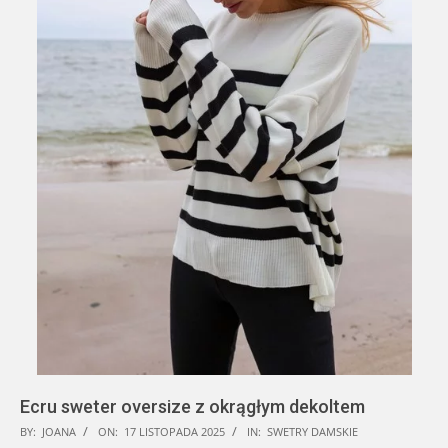
Ecru sweter oversize z okrągłym dekoltem
2025-
BY:
JOANA
ON:
17 LISTOPADA 2025
IN:
SWETRY DAMSKIE