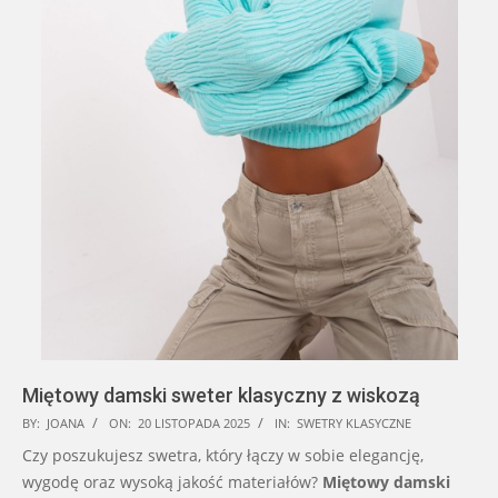
Miętowy damski sweter klasyczny z wiskozą
2025-
BY:
JOANA
ON:
20 LISTOPADA 2025
IN:
SWETRY KLASYCZNE
11-
Czy poszukujesz swetra, który łączy w sobie elegancję,
20
wygodę oraz wysoką jakość materiałów?
Miętowy damski