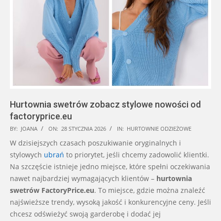
Hurtownia swetrów zobacz stylowe nowości od
factoryprice.eu
2026-
BY:
JOANA
ON:
28 STYCZNIA 2026
IN:
HURTOWNIE ODZIEŻOWE
01-
W dzisiejszych czasach poszukiwanie oryginalnych i
28
stylowych
ubrań
to priorytet, jeśli chcemy zadowolić klientki.
Na szczęście istnieje jedno miejsce, które spełni oczekiwania
nawet najbardziej wymagających klientów –
hurtownia
swetrów
FactoryPrice.eu
. To miejsce, gdzie można znaleźć
najświeższe trendy, wysoką jakość i konkurencyjne ceny. Jeśli
chcesz odświeżyć swoją garderobę i dodać jej