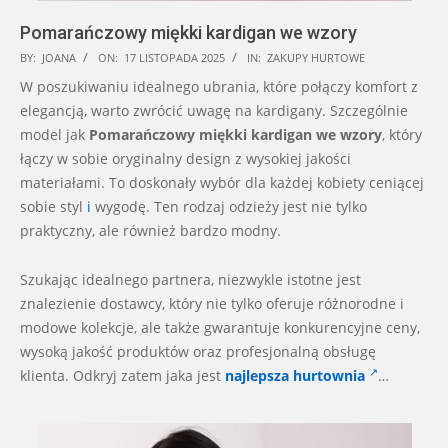
Pomarańczowy miękki kardigan we wzory
2025-
BY:
JOANA
ON:
17 LISTOPADA 2025
IN:
ZAKUPY HURTOWE
11-
W poszukiwaniu idealnego ubrania, które połączy komfort z
17
elegancją, warto zwrócić uwagę na kardigany. Szczególnie
model jak
Pomarańczowy miękki kardigan we wzory
, który
łączy w sobie oryginalny design z wysokiej jakości
materiałami. To doskonały wybór dla każdej kobiety ceniącej
sobie styl
i
wygodę. Ten rodzaj odzieży jest nie tylko
praktyczny, ale również bardzo modny.
Szukając idealnego partnera, niezwykle istotne jest
znalezienie dostawcy, który nie tylko oferuje różnorodne i
modowe kolekcje, ale także gwarantuje konkurencyjne ceny,
wysoką jakość produktów oraz profesjonalną obsługę
klienta. Odkryj zatem jaka jest
najlepsza hurtownia
…