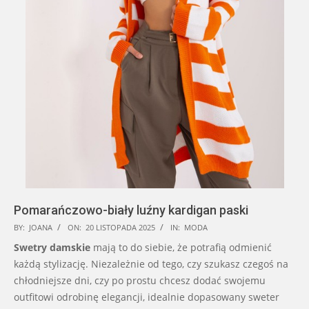
Pomarańczowo-biały luźny kardigan paski
2025-
BY:
JOANA
ON:
20 LISTOPADA 2025
IN:
MODA
11-
Swetry damskie
mają to do siebie, że potrafią odmienić
20
każdą stylizację. Niezależnie od tego, czy szukasz czegoś na
chłodniejsze dni, czy po prostu chcesz dodać swojemu
outfitowi odrobinę elegancji, idealnie dopasowany sweter