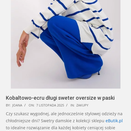
Kobaltowo-ecru długi sweter oversize w paski
2025-
BY:
JOANA
ON:
7 LISTOPADA 2025
IN:
ZAKUPY
11-
Czy szukasz wygodnej, ale jednocześnie stylowej odzieży na
07
chłodniejsze dni? Swetry damskie z kolekcji sklepu
eButik.pl
to idealne rozwiązanie dla każdej kobiety ceniącej sobie