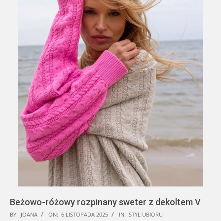
Beżowo-różowy rozpinany sweter z dekoltem V
2025-
BY:
JOANA
ON:
6 LISTOPADA 2025
IN:
STYL UBIORU