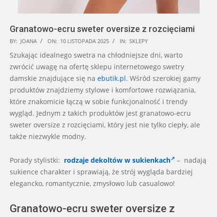
Granatowo-ecru sweter oversize z rozcięciami
2025-
BY:
JOANA
ON:
10 LISTOPADA 2025
IN:
SKLEPY
11-
Szukając idealnego swetra na chłodniejsze dni, warto
10
zwrócić uwagę na ofertę sklepu internetowego swetry
damskie znajdujące się na
ebutik.pl
. Wśród szerokiej gamy
produktów znajdziemy stylowe i komfortowe rozwiązania,
które znakomicie łączą w sobie funkcjonalność i trendy
wygląd. Jednym z takich produktów jest granatowo-ecru
sweter oversize z rozcięciami, który jest nie tylko ciepły, ale
także niezwykle modny.
Porady stylistki:
rodzaje dekoltów w sukienkach
– nadają
sukience charakter i sprawiają, że strój wygląda bardziej
elegancko, romantycznie, zmysłowo lub casualowo!
Granatowo-ecru sweter oversize z