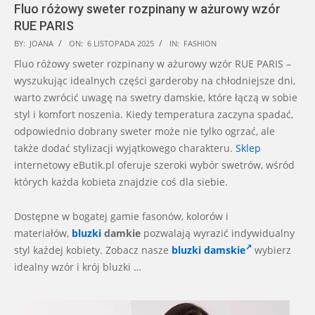
Fluo różowy sweter rozpinany w ażurowy wzór
RUE PARIS
2025-
BY:
JOANA
ON:
6 LISTOPADA 2025
IN:
FASHION
11-
Fluo różowy sweter rozpinany w ażurowy wzór RUE PARIS –
06
wyszukując idealnych części garderoby na chłodniejsze dni,
warto zwrócić uwagę na swetry damskie, które łączą w sobie
styl i komfort noszenia. Kiedy temperatura zaczyna spadać,
odpowiednio dobrany sweter może nie tylko ogrzać, ale
także dodać stylizacji wyjątkowego charakteru.
Sklep
internetowy eButik.pl oferuje szeroki wybór swetrów, wśród
których każda kobieta znajdzie coś dla siebie.
Dostępne w bogatej gamie fasonów, kolorów i
materiałów,
bluzki
damkie
pozwalają wyrazić indywidualny
styl każdej kobiety. Zobacz nasze
bluzki damskie
wybierz
idealny wzór i krój bluzki …