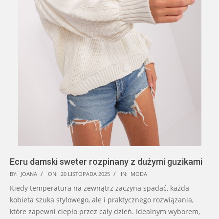
Ecru damski sweter rozpinany z dużymi guzikami
2025-
BY:
JOANA
ON:
20 LISTOPADA 2025
IN:
MODA
11-
Kiedy temperatura na zewnątrz zaczyna spadać, każda
20
kobieta szuka stylowego, ale i praktycznego rozwiązania,
które zapewni ciepło przez cały dzień. Idealnym wyborem,