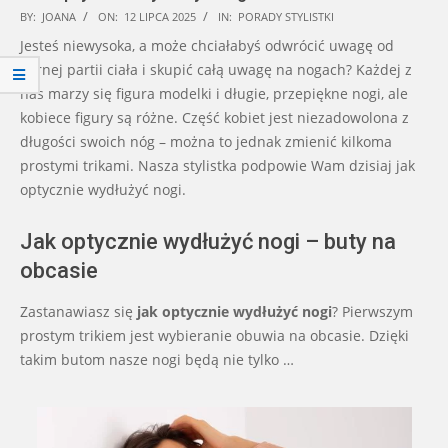
2025-
BY:
JOANA
ON:
12 LIPCA 2025
IN:
PORADY STYLISTKI
07-
Jesteś niewysoka, a może chciałabyś odwrócić uwagę od
12
górnej partii ciała i skupić całą uwagę na nogach? Każdej z
nas marzy się figura modelki i długie, przepiękne nogi, ale
kobiece figury są różne. Część kobiet jest niezadowolona z
długości swoich nóg – można to jednak zmienić kilkoma
prostymi trikami. Nasza stylistka podpowie Wam dzisiaj jak
optycznie wydłużyć nogi.
Jak optycznie wydłużyć nogi – buty na
obcasie
Zastanawiasz się
jak optycznie wydłużyć nogi
? Pierwszym
prostym trikiem jest wybieranie obuwia na obcasie. Dzięki
takim butom nasze nogi będą nie tylko …