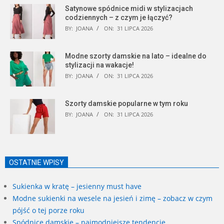
Satynowe spódnice midi w stylizacjach
codziennych – z czym je łączyć?
BY:
JOANA
ON:
31 LIPCA 2026
Modne szorty damskie na lato – idealne do
stylizacji na wakacje!
BY:
JOANA
ON:
31 LIPCA 2026
Szorty damskie popularne w tym roku
BY:
JOANA
ON:
31 LIPCA 2026
OSTATNIE WPISY
Sukienka w kratę – jesienny must have
Modne sukienki na wesele na jesień i zimę – zobacz w czym
pójść o tej porze roku
Spódnice damskie – najmodniejsze tendencje