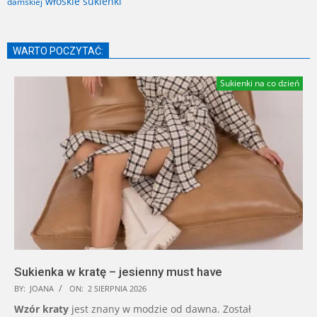
włoskie sukienki
damskiej
WARTO POCZYTAĆ:
Sukienki na co dzień
Sukienka w kratę – jesienny must have
BY:
JOANA
ON:
2 SIERPNIA 2026
Wzór kraty
jest znany w modzie od dawna. Został