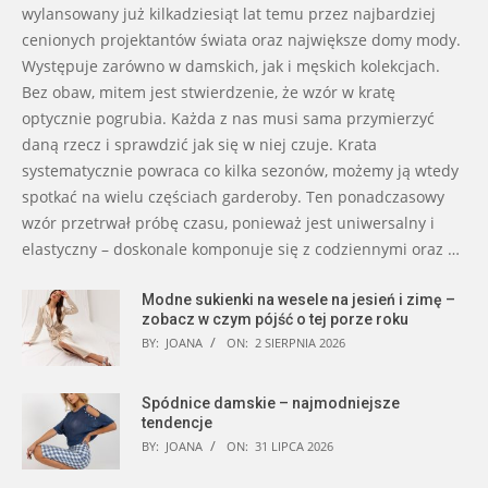
wylansowany już kilkadziesiąt lat temu przez najbardziej
cenionych projektantów świata oraz największe domy mody.
Występuje zarówno w damskich, jak i męskich kolekcjach.
Bez obaw, mitem jest stwierdzenie, że wzór w kratę
optycznie pogrubia. Każda z nas musi sama przymierzyć
daną rzecz i sprawdzić jak się w niej czuje. Krata
systematycznie powraca co kilka sezonów, możemy ją wtedy
spotkać na wielu częściach garderoby. Ten ponadczasowy
wzór przetrwał próbę czasu, ponieważ jest uniwersalny i
elastyczny – doskonale komponuje się z codziennymi oraz …
Modne sukienki na wesele na jesień i zimę –
zobacz w czym pójść o tej porze roku
BY:
JOANA
ON:
2 SIERPNIA 2026
Spódnice damskie – najmodniejsze
tendencje
BY:
JOANA
ON:
31 LIPCA 2026