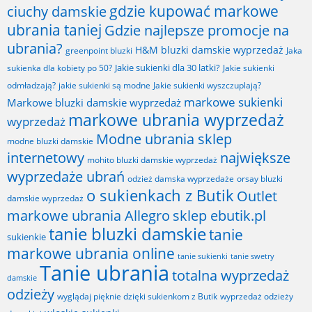
gdzie kupować markowe
ciuchy damskie
ubrania taniej
Gdzie najlepsze promocje na
ubrania?
H&M bluzki damskie wyprzedaż
greenpoint bluzki
Jaka
Jakie sukienki dla 30 latki?
sukienka dla kobiety po 50?
Jakie sukienki
odmładzają?
jakie sukienki są modne
Jakie sukienki wyszczuplają?
markowe sukienki
Markowe bluzki damskie wyprzedaż
markowe ubrania wyprzedaż
wyprzedaż
Modne ubrania sklep
modne bluzki damskie
internetowy
największe
mohito bluzki damskie wyprzedaż
wyprzedaże ubrań
odzież damska wyprzedaże
orsay bluzki
o sukienkach z Butik
Outlet
damskie wyprzedaż
markowe ubrania Allegro
sklep ebutik.pl
tanie bluzki damskie
tanie
sukienkie
markowe ubrania online
tanie sukienki
tanie swetry
Tanie ubrania
totalna wyprzedaż
damskie
odzieży
wyglądaj pięknie dzięki sukienkom z Butik
wyprzedaż odzieży