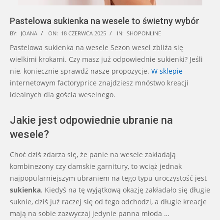
Pastelowa sukienka na wesele to świetny wybór
2025-
BY:
JOANA
ON:
18 CZERWCA 2025
IN:
SHOPONLINE
06-
Pastelowa sukienka na wesele Sezon wesel zbliża się
18
wielkimi krokami. Czy masz już odpowiednie sukienki? Jeśli
nie, koniecznie sprawdź nasze propozycje.
W sklepie
internetowym factoryprice znajdziesz mnóstwo kreacji
idealnych dla gościa weselnego.
Jakie jest odpowiednie ubranie na
wesele?
Choć dziś zdarza się, że panie na wesele zakładają
kombinezony czy damskie garnitury, to wciąż jednak
najpopularniejszym ubraniem na tego typu uroczystość jest
sukienka
. Kiedyś na tę wyjątkową okazję zakładało się długie
suknie, dziś już raczej się od tego odchodzi, a długie kreacje
mają na sobie zazwyczaj jedynie panna młoda …