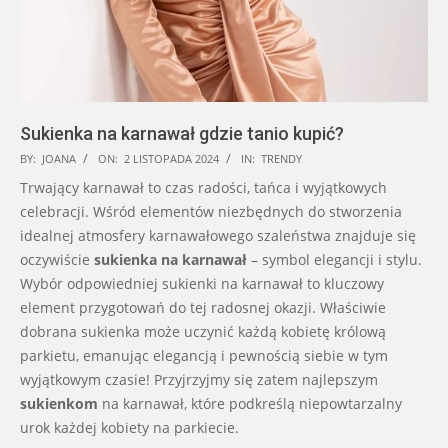
Sukienka na karnawał gdzie tanio kupić?
2024-
BY:
JOANA
ON:
2 LISTOPADA 2024
IN:
TRENDY
11-
Trwający karnawał to czas radości, tańca i wyjątkowych
02
celebracji. Wśród elementów niezbędnych do stworzenia
idealnej atmosfery karnawałowego szaleństwa znajduje się
oczywiście
sukienka na karnawał
– symbol elegancji i stylu.
Wybór odpowiedniej sukienki na karnawał to kluczowy
element przygotowań do tej radosnej okazji. Właściwie
dobrana sukienka może uczynić każdą kobietę królową
parkietu, emanując elegancją i pewnością siebie w tym
wyjątkowym czasie! Przyjrzyjmy się zatem najlepszym
sukienkom
na karnawał, które podkreślą niepowtarzalny
urok każdej kobiety na parkiecie.