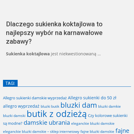
Dlaczego sukienka koktajlowa to
najlepszy wybór na karnawałowe
zabawy?
Sukienka koktajlowa
jest niekwestionowaną …
TAGI:
Allegro sukienki do 50 zł
Allegro sukienki damskie wyprzedaż
bluzki dam
allegro wyprzedaż
bluzki butik
bluzki damkie
butik z odzieżą
Czy kolorowe sukienki
bluzki damski
damskie ubrania
są modne?
eleganckie bluzki damskie
fajne
fajne bluzki damskie
eleganckie bluzki damskie – sklep internetowy