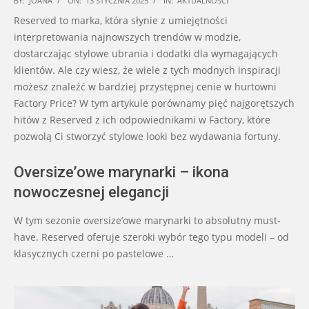
BY:
JOANA
ON:
13 STYCZNIA 2025
IN:
AKTUALNOŚCI
01-
Reserved to marka, która słynie z umiejętności
13
interpretowania najnowszych trendów w modzie,
dostarczając stylowe ubrania i dodatki dla wymagających
klientów. Ale czy wiesz, że wiele z tych modnych inspiracji
możesz znaleźć w bardziej przystępnej cenie w hurtowni
Factory Price? W tym artykule porównamy pięć najgorętszych
hitów z Reserved z ich odpowiednikami w Factory, które
pozwolą Ci stworzyć stylowe looki bez wydawania fortuny.
Oversize’owe marynarki – ikona
nowoczesnej elegancji
W tym sezonie oversize’owe marynarki to absolutny must-
have. Reserved oferuje szeroki wybór tego typu modeli – od
klasycznych czerni po pastelowe …