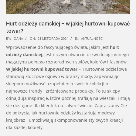
Hurt odzieży damskiej – w jakiej hurtowni kupować
towar?
2024-
BY:
JOANA
ON:
21 LISTOPADA 2024
IN:
AKTUALNOŚCI
11-
Wprowadzenie do fascynującego świata, jakim jest
hurt
21
odzieży damskiej
, jest niczym otwarcie drzwi do ogromnego
magazynu pełnego różnorodnych stylów, kolorów i fasonów.
W jakiej hurtowni kupować towar
– Hurtownie odzieżowe
stanowią kluczowe ogniwo w branży mody, zapewniając
sklepom możliwość uzupełnienia swoich kolekcji o
najnowsze trendy i zróżnicowane produkty. To tu sklepy
odnajdują inspiracje, które później trafiają na wieszaki i stają
się dostępne dla klientek na całym świecie. Zapraszamy Cię
do odkrycia, jak hurtownie odzieży kształtują modowy
krajobraz i umożliwiają skomponowanie stylowych kreacji
dla każdej kobiety.