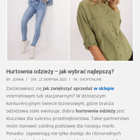
Hurtownia odzieży – jak wybrać najlepszą?
2025-
BY:
JOANA
ON:
22 SIERPNIA 2025
IN:
SHOPONLINE
08-
Zastanawiasz się
jak zwiększyć sprzedaż
w sklepie
22
internetowym lub stacjonarnym? W dzisiejszym
konkurencyjnym świecie biznesowym, gdzie branża
odzieżowa stale ewoluuje, dobra
hurtownia odzieży
jest
kluczowa dla sukcesu przedsiębiorstwa. Takie partnerstwo
może stanowić solidną podstawę dla rozwoju marki.
Ponadto zapewniają nie tylko dostęp do różnorodnych