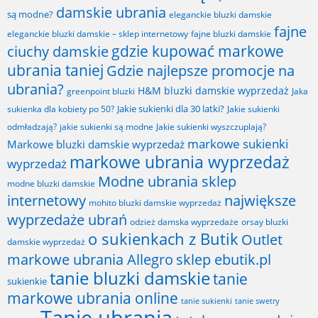
damskie ubrania
są modne?
eleganckie bluzki damskie
fajne
fajne bluzki damskie
eleganckie bluzki damskie – sklep internetowy
gdzie kupować markowe
ciuchy damskie
ubrania taniej
Gdzie najlepsze promocje na
ubrania?
H&M bluzki damskie wyprzedaż
greenpoint bluzki
Jaka
Jakie sukienki dla 30 latki?
sukienka dla kobiety po 50?
Jakie sukienki
odmładzają?
jakie sukienki są modne
Jakie sukienki wyszczuplają?
markowe sukienki
Markowe bluzki damskie wyprzedaż
markowe ubrania wyprzedaż
wyprzedaż
Modne ubrania sklep
modne bluzki damskie
internetowy
największe
mohito bluzki damskie wyprzedaż
wyprzedaże ubrań
odzież damska wyprzedaże
orsay bluzki
o sukienkach z Butik
Outlet
damskie wyprzedaż
markowe ubrania Allegro
sklep ebutik.pl
tanie bluzki damskie
tanie
sukienkie
markowe ubrania online
tanie sukienki
tanie swetry