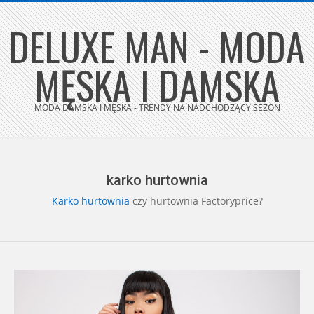
Skip
DELUXE MAN - MODA
to
content
MĘSKA I DAMSKA
MODA DAMSKA I MĘSKA - TRENDY NA NADCHODZĄCY SEZON
Secondary
Navigation
Menu
karko hurtownia
Karko
hurtownia
czy hurtownia Factoryprice?