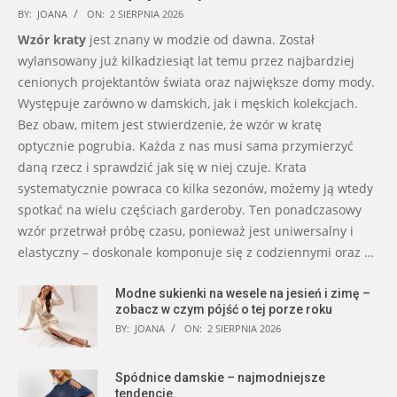
BY:
JOANA
ON:
2 SIERPNIA 2026
Wzór kraty
jest znany w modzie od dawna. Został
wylansowany już kilkadziesiąt lat temu przez najbardziej
cenionych projektantów świata oraz największe domy mody.
Występuje zarówno w damskich, jak i męskich kolekcjach.
Bez obaw, mitem jest stwierdzenie, że wzór w kratę
optycznie pogrubia. Każda z nas musi sama przymierzyć
daną rzecz i sprawdzić jak się w niej czuje. Krata
systematycznie powraca co kilka sezonów, możemy ją wtedy
spotkać na wielu częściach garderoby. Ten ponadczasowy
wzór przetrwał próbę czasu, ponieważ jest uniwersalny i
elastyczny – doskonale komponuje się z codziennymi oraz …
Modne sukienki na wesele na jesień i zimę –
zobacz w czym pójść o tej porze roku
BY:
JOANA
ON:
2 SIERPNIA 2026
Spódnice damskie – najmodniejsze
tendencje