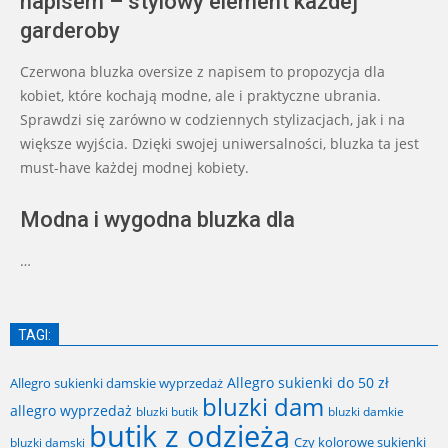
napisem – stylowy element każdej
garderoby
Czerwona bluzka oversize z napisem to propozycja dla
kobiet, które kochają modne, ale i praktyczne ubrania.
Sprawdzi się zarówno w codziennych stylizacjach, jak i na
większe wyjścia. Dzięki swojej uniwersalności, bluzka ta jest
must-have każdej modnej kobiety.
Modna i wygodna bluzka dla
…
TAGI:
Allegro sukienki do 50 zł
Allegro sukienki damskie wyprzedaż
bluzki dam
allegro wyprzedaż
bluzki butik
bluzki damkie
butik z odzieżą
Czy kolorowe sukienki
bluzki damski