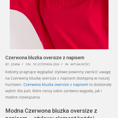
Czerwona bluzka oversize z napisem
2024-
BY:
JOANA
ON:
18 LISTOPADA 2024
IN:
AKTUALNOŚCI
11-
Kobiety pragnące wyglądać stylowo powinny zwrócić uwagę
18
na Czerwoną bluzkę oversize z napisem dostępną w naszej
hurtowni.
Czerwona bluzka oversize z napisem
to doskonały
wybór dla pań, które cenią sobie zarówno wygodę, jak i
modne rozwiązania.
Modna Czerwona bluzka oversize z