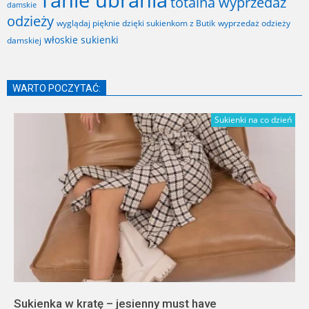
Tanie ubrania
totalna wyprzedaż
damskie
odzieży
wyglądaj pięknie dzięki sukienkom z Butik
wyprzedaż odzieży
włoskie sukienki
damskiej
WARTO POCZYTAĆ:
Sukienki na co dzień
Sukienka w kratę – jesienny must have