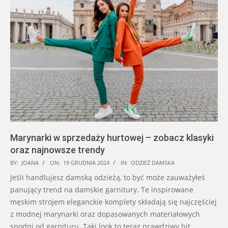
Marynarki w sprzedaży hurtowej – zobacz klasyki
oraz najnowsze trendy
2024-
BY:
JOANA
ON:
19 GRUDNIA 2024
IN:
ODZIEŻ DAMSKA
12-
Jeśli handlujesz damską odzieżą, to być może zauważyłeś
19
panujący trend na damskie garnitury. Te inspirowane
męskim strojem eleganckie komplety składają się najczęściej
z modnej marynarki oraz dopasowanych materiałowych
spodni od garnituru. Taki look to teraz prawdziwy hit