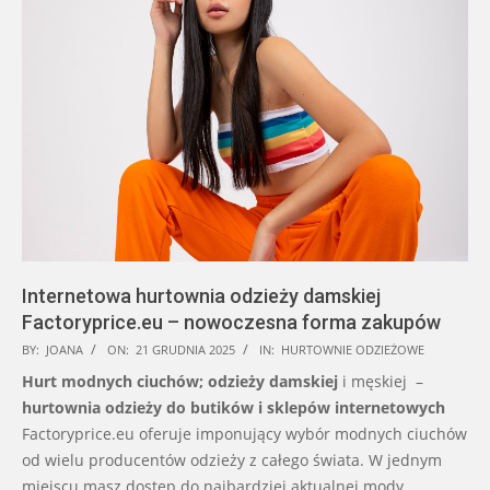
Internetowa hurtownia odzieży damskiej
Factoryprice.eu – nowoczesna forma zakupów
2025-
BY:
JOANA
ON:
21 GRUDNIA 2025
IN:
HURTOWNIE ODZIEŻOWE
12-
Hurt modnych ciuchów; odzieży damskiej
i męskiej –
21
hurtownia odzieży do butików i sklepów internetowych
Factoryprice.eu oferuje imponujący wybór modnych ciuchów
od wielu producentów odzieży z całego świata. W jednym
miejscu masz dostęp do najbardziej aktualnej mody