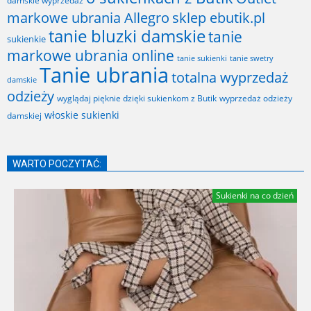
damskie wyprzedaż
markowe ubrania Allegro
sklep ebutik.pl
tanie bluzki damskie
tanie
sukienkie
markowe ubrania online
tanie sukienki
tanie swetry
Tanie ubrania
totalna wyprzedaż
damskie
odzieży
wyglądaj pięknie dzięki sukienkom z Butik
wyprzedaż odzieży
włoskie sukienki
damskiej
WARTO POCZYTAĆ:
Sukienki na co dzień