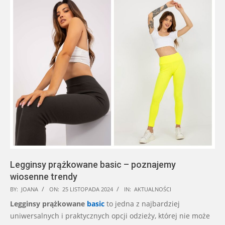
Legginsy prążkowane basic – poznajemy
wiosenne trendy
2024-
BY:
JOANA
ON:
25 LISTOPADA 2024
IN:
AKTUALNOŚCI
11-
Legginsy prążkowane
basic
to jedna z najbardziej
25
uniwersalnych i praktycznych opcji odzieży, której nie może