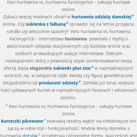
Kesi hurtownia vs, hurtownia Factoryprice – zakupy hurtowe
online
Zobacz więcej modnych ubrań w
hurtownia odzieży damskiej
online. Czy
sukienka z falbaną
sprawdzi się na letnie przyjęcia,
randki czy wieczorne spacery? Kesi hurtownia vs, hurtownia
Factoryprice – Internetowa
hurtownia
powstała z myślą o
właścicielach sklepów stacjonarnych czy butików online oraz
osobach prowadzących aukcje internetowe. Dobrym
rozwiązaniem, który z pewnością ożywi zainteresowanie twoją
ofertą, będą
eleganckie
sukienki plus size
w najmodniejszych
wzorach, np. w lamparcie cętki, kwiaty czy figury geometryczne
bezpośrednio od
producent odzieży
. Zamów już teraz większe
ilości pikowanych kurtek w najmodniejszych fasonach i odcieniach
sezonu.
Kesi hurtownia vs, hurtownia Factoryprice – zakupy hurtowe
online
Kurteczki pikowane
stanowią idealny wybór na chłodniejsze dni
Łączą w sobie styl i funkcjonalność. Modne dresy damskie z
hurtownia
dresów
przybierają różnorodne formy. Najczęściej jest