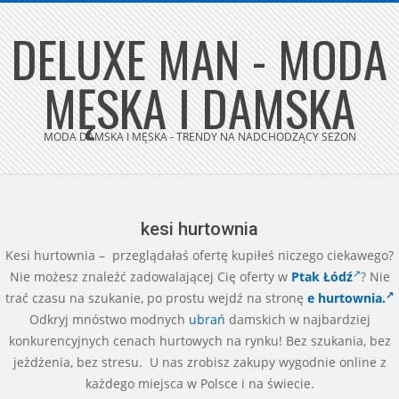
Skip
DELUXE MAN - MODA
to
content
MĘSKA I DAMSKA
MODA DAMSKA I MĘSKA - TRENDY NA NADCHODZĄCY SEZON
Secondary
Navigation
Menu
kesi hurtownia
Kesi hurtownia – przeglądałaś ofertę kupiłeś niczego ciekawego?
Nie możesz znaleźć zadowalającej Cię oferty w
Ptak Łódź
? Nie
trać czasu na szukanie, po prostu wejdź na stronę
e hurtownia.
Odkryj mnóstwo modnych
ubrań
damskich w najbardziej
konkurencyjnych cenach hurtowych na rynku! Bez szukania, bez
jeżdżenia, bez stresu. U nas zrobisz zakupy wygodnie online z
każdego miejsca w Polsce i na świecie.