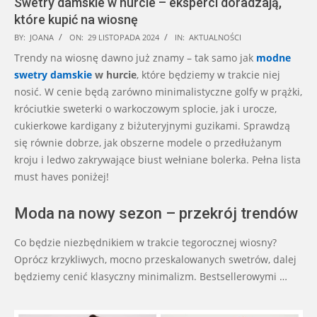
Swetry damskie w hurcie – eksperci doradzają,
które kupić na wiosnę
2024-
BY:
JOANA
ON:
29 LISTOPADA 2024
IN:
AKTUALNOŚCI
11-
Trendy na wiosnę dawno już znamy – tak samo jak
modne
29
swetry damskie
w hurcie
, które będziemy w trakcie niej
nosić. W cenie będą zarówno minimalistyczne golfy w prążki,
króciutkie sweterki o warkoczowym splocie, jak i urocze,
cukierkowe kardigany z biżuteryjnymi guzikami. Sprawdzą
się równie dobrze, jak obszerne modele o przedłużanym
kroju i ledwo zakrywające biust wełniane bolerka. Pełna lista
must haves poniżej!
Moda na nowy sezon – przekrój trendów
Co będzie niezbędnikiem w trakcie tegorocznej wiosny?
Oprócz krzykliwych, mocno przeskalowanych swetrów, dalej
będziemy cenić klasyczny minimalizm. Bestsellerowymi …