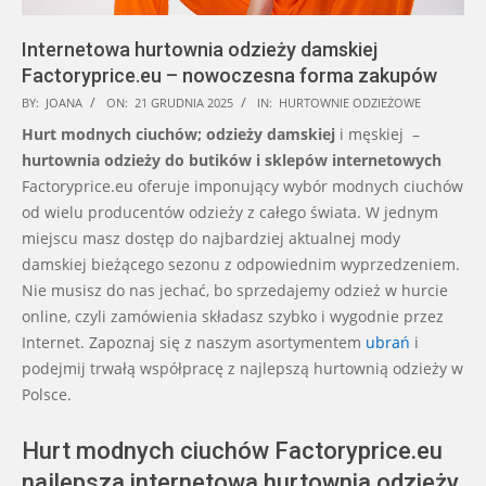
Internetowa hurtownia odzieży damskiej
Factoryprice.eu – nowoczesna forma zakupów
2025-
BY:
JOANA
ON:
21 GRUDNIA 2025
IN:
HURTOWNIE ODZIEŻOWE
12-
Hurt modnych ciuchów; odzieży damskiej
i męskiej –
21
hurtownia odzieży do butików i sklepów internetowych
Factoryprice.eu oferuje imponujący wybór modnych ciuchów
od wielu producentów odzieży z całego świata. W jednym
miejscu masz dostęp do najbardziej aktualnej mody
damskiej bieżącego sezonu z odpowiednim wyprzedzeniem.
Nie musisz do nas jechać, bo sprzedajemy odzież w hurcie
online, czyli zamówienia składasz szybko i wygodnie przez
Internet. Zapoznaj się z naszym asortymentem
ubrań
i
podejmij trwałą współpracę z najlepszą hurtownią odzieży w
Polsce.
Hurt modnych ciuchów Factoryprice.eu
najlepsza internetowa hurtownia odzieży