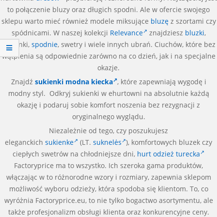
to połączenie bluzy oraz długich spodni. Ale w ofercie swojego
sklepu warto mieć również modele miksujące
bluzę
z szortami czy
spódnicami. W naszej kolekcji
Relevance
znajdziesz
bluzki
,
sukienki,
spodnie
, swetry i wiele innych ubrań. Ciuchów, które bez
wątpienia są odpowiednie zarówno na co dzień, jak i na specjalne
okazje.
Znajdź
sukienki modna kiecka
, które zapewniają wygodę i
modny styl. Odkryj sukienki w ehurtowni na absolutnie każdą
okazję i podaruj sobie komfort noszenia bez rezygnacji z
oryginalnego wyglądu.
Niezależnie od tego, czy poszukujesz
eleganckich
sukienke
(LT.
suknelės
), komfortowych bluzek czy
ciepłych swetrów na chłodniejsze dni,
hurt odzież turecka
Factoryprice ma to wszystko. Ich szeroka gama produktów,
włączając w to różnorodne wzory i rozmiary, zapewnia sklepom
możliwość wyboru odzieży, która spodoba się klientom. To, co
wyróżnia Factoryprice.eu, to nie tylko bogactwo asortymentu, ale
także profesjonalizm obsługi klienta oraz konkurencyjne ceny.