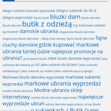
Allegro sukienki do 50 zł
Allegro sukienki damskie wyprzedaż
bluzki dam
allegro wyprzedaż
bluzki butik
bluzki damkie
butik z odzieżą
Czy kolorowe sukienki
bluzki damski
damskie ubrania
są modne?
eleganckie bluzki damskie
fajne
fajne bluzki damskie
eleganckie bluzki damskie – sklep internetowy
gdzie kupować markowe
ciuchy damskie
ubrania taniej
Gdzie najlepsze promocje na
ubrania?
H&M bluzki damskie wyprzedaż
greenpoint bluzki
Jaka
Jakie sukienki dla 30 latki?
sukienka dla kobiety po 50?
Jakie sukienki
odmładzają?
jakie sukienki są modne
Jakie sukienki wyszczuplają?
markowe sukienki
Markowe bluzki damskie wyprzedaż
markowe ubrania wyprzedaż
wyprzedaż
Modne ubrania sklep
modne bluzki damskie
internetowy
największe
mohito bluzki damskie wyprzedaż
wyprzedaże ubrań
odzież damska wyprzedaże
orsay bluzki
o sukienkach z Butik
Outlet