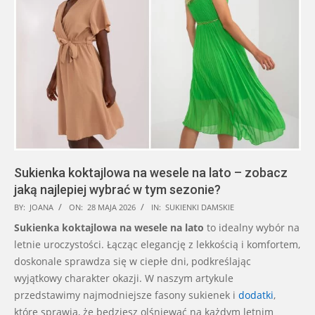
Sukienka koktajlowa na wesele na lato – zobacz
jaką najlepiej wybrać w tym sezonie?
2026-
BY:
JOANA
ON:
28 MAJA 2026
IN:
SUKIENKI DAMSKIE
05-
Sukienka koktajlowa na wesele na lato
to idealny wybór na
28
letnie uroczystości. Łącząc elegancję z lekkością i komfortem,
doskonale sprawdza się w ciepłe dni, podkreślając
wyjątkowy charakter okazji. W naszym artykule
przedstawimy najmodniejsze fasony sukienek i
dodatki
,
które sprawią, że będziesz olśniewać na każdym letnim