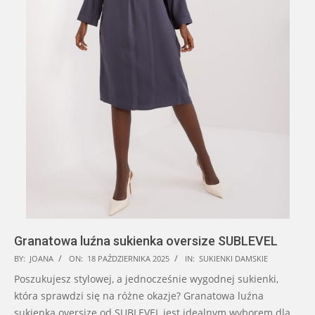
Granatowa luźna sukienka oversize SUBLEVEL
2025-
BY:
JOANA
ON:
18 PAŹDZIERNIKA 2025
IN:
SUKIENKI DAMSKIE
10-
Poszukujesz stylowej, a jednocześnie wygodnej sukienki,
18
która sprawdzi się na różne okazje? Granatowa luźna
sukienka oversize od SUBLEVEL jest idealnym wyborem dla