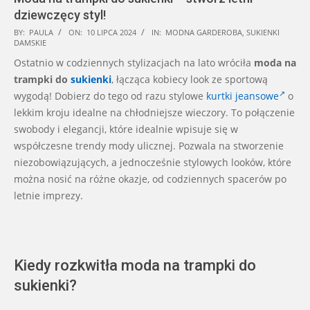
dziewczęcy styl!
2024-
BY:
PAULA
ON:
10 LIPCA 2024
IN:
MODNA GARDEROBA
,
SUKIENKI
DAMSKIE
07-
Ostatnio w codziennych stylizacjach na lato wróciła
moda na
10
trampki do
sukienki
, łącząca kobiecy look ze sportową
wygodą! Dobierz do tego od razu stylowe
kurtki jeansowe
o
lekkim kroju idealne na chłodniejsze wieczory. To połączenie
swobody i elegancji, które idealnie wpisuje się w
współczesne trendy mody ulicznej. Pozwala na stworzenie
niezobowiązujących, a jednocześnie stylowych looków, które
można nosić na różne okazje, od codziennych spacerów po
letnie imprezy.
Kiedy rozkwitła moda na trampki do
sukienki?