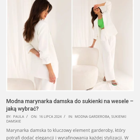
Modna marynarka damska do sukienki na wesele –
jaką wybrać?
2024-
BY:
PAULA
ON:
16 LIPCA 2024
IN:
MODNA GARDEROBA
,
SUKIENKI
DAMSKIE
07-
Marynarka damska to kluczowy element garderoby, który
16
potrafi dodać elegancji i wyrafinowania każdej stylizacji. W