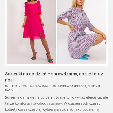
Sukienki na co dzień – sprawdzamy, co się teraz
nosi
2024-
BY:
LENA
ON:
14 LIPCA 2024
IN:
MODNA GARDEROBA
,
SUKIENKI
DAMSKIE
07-
Sukienki damskie na co dzień to nie tylko wyraz elegancji, ale
14
także komfortu i swobody ruchów. W dzisiejszych czasach
kobiety coraz częściej wybierają sukienki jako codzienny