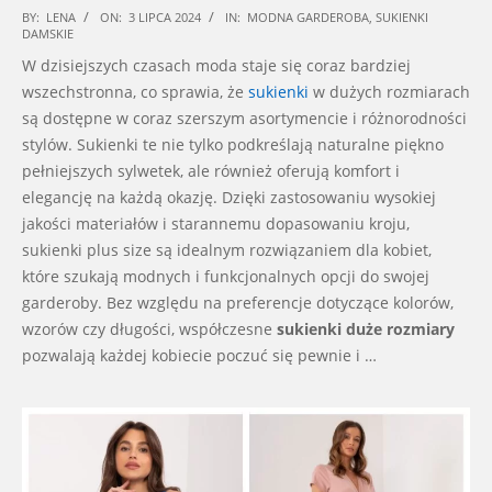
2024-
BY:
LENA
ON:
3 LIPCA 2024
IN:
MODNA GARDEROBA
,
SUKIENKI
DAMSKIE
07-
W dzisiejszych czasach moda staje się coraz bardziej
03
wszechstronna, co sprawia, że
sukienki
w dużych rozmiarach
są dostępne w coraz szerszym asortymencie i różnorodności
stylów. Sukienki te nie tylko podkreślają naturalne piękno
pełniejszych sylwetek, ale również oferują komfort i
elegancję na każdą okazję. Dzięki zastosowaniu wysokiej
jakości materiałów i starannemu dopasowaniu kroju,
sukienki plus size są idealnym rozwiązaniem dla kobiet,
które szukają modnych i funkcjonalnych opcji do swojej
garderoby. Bez względu na preferencje dotyczące kolorów,
wzorów czy długości, współczesne
sukienki duże rozmiary
pozwalają każdej kobiecie poczuć się pewnie i …