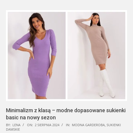
Minimalizm z klasą – modne dopasowane sukienki
basic na nowy sezon
2024-
BY:
LENA
ON:
2 SIERPNIA 2024
IN:
MODNA GARDEROBA
,
SUKIENKI
DAMSKIE
08-