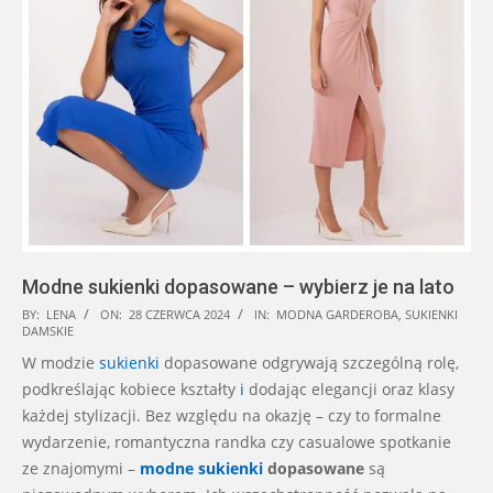
Modne sukienki dopasowane – wybierz je na lato
2024-
BY:
LENA
ON:
28 CZERWCA 2024
IN:
MODNA GARDEROBA
,
SUKIENKI
DAMSKIE
06-
W modzie
sukienki
dopasowane odgrywają szczególną rolę,
28
podkreślając kobiece kształty
i
dodając elegancji oraz klasy
każdej stylizacji. Bez względu na okazję – czy to formalne
wydarzenie, romantyczna randka czy casualowe spotkanie
ze znajomymi –
modne sukienki
dopasowane
są