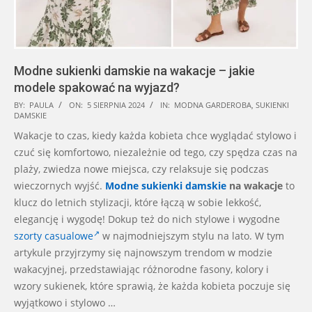
Modne sukienki damskie na wakacje – jakie
modele spakować na wyjazd?
2024-
BY:
PAULA
ON:
5 SIERPNIA 2024
IN:
MODNA GARDEROBA
,
SUKIENKI
DAMSKIE
08-
Wakacje to czas, kiedy każda kobieta chce wyglądać stylowo i
05
czuć się komfortowo, niezależnie od tego, czy spędza czas na
plaży, zwiedza nowe miejsca, czy relaksuje się podczas
wieczornych wyjść.
Modne sukienki damskie
na wakacje
to
klucz do letnich stylizacji, które łączą w sobie lekkość,
elegancję i wygodę! Dokup też do nich stylowe i wygodne
szorty casualowe
w najmodniejszym stylu na lato. W tym
artykule przyjrzymy się najnowszym trendom w modzie
wakacyjnej, przedstawiając różnorodne fasony, kolory i
wzory sukienek, które sprawią, że każda kobieta poczuje się
wyjątkowo i stylowo …