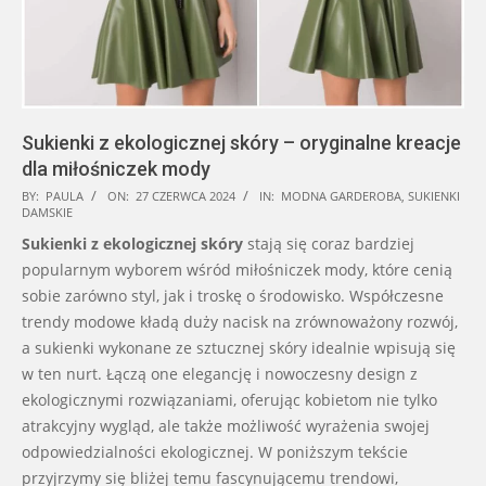
Sukienki z ekologicznej skóry – oryginalne kreacje
dla miłośniczek mody
2024-
BY:
PAULA
ON:
27 CZERWCA 2024
IN:
MODNA GARDEROBA
,
SUKIENKI
DAMSKIE
06-
Sukienki z ekologicznej skóry
stają się coraz bardziej
27
popularnym wyborem wśród miłośniczek mody, które cenią
sobie zarówno styl, jak i troskę o środowisko. Współczesne
trendy modowe kładą duży nacisk na zrównoważony rozwój,
a sukienki wykonane ze sztucznej skóry idealnie wpisują się
w ten nurt. Łączą one elegancję i nowoczesny design z
ekologicznymi rozwiązaniami, oferując kobietom nie tylko
atrakcyjny wygląd, ale także możliwość wyrażenia swojej
odpowiedzialności ekologicznej. W poniższym tekście
przyjrzymy się bliżej temu fascynującemu trendowi,