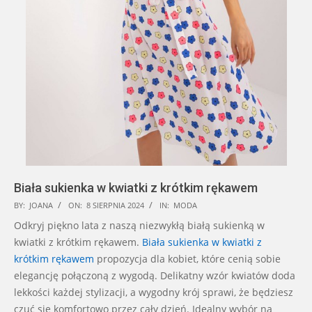
Biała sukienka w kwiatki z krótkim rękawem
2024-
BY:
JOANA
ON:
8 SIERPNIA 2024
IN:
MODA
08-
Odkryj piękno lata z naszą niezwykłą białą sukienką w
08
kwiatki z krótkim rękawem.
Biała sukienka w kwiatki z
krótkim rękawem
propozycja dla kobiet, które cenią sobie
elegancję połączoną z wygodą. Delikatny wzór kwiatów doda
lekkości każdej stylizacji, a wygodny krój sprawi, że będziesz
czuć się komfortowo przez cały dzień. Idealny wybór na