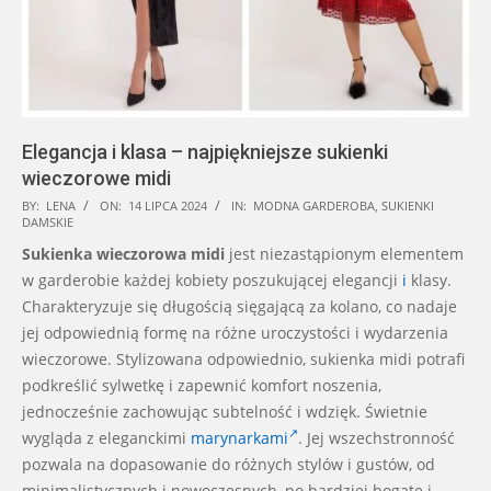
Elegancja i klasa – najpiękniejsze sukienki
wieczorowe midi
2024-
BY:
LENA
ON:
14 LIPCA 2024
IN:
MODNA GARDEROBA
,
SUKIENKI
DAMSKIE
07-
Sukienka wieczorowa midi
jest niezastąpionym elementem
14
w garderobie każdej kobiety poszukującej elegancji
i
klasy.
Charakteryzuje się długością sięgającą za kolano, co nadaje
jej odpowiednią formę na różne uroczystości i wydarzenia
wieczorowe. Stylizowana odpowiednio, sukienka midi potrafi
podkreślić sylwetkę i zapewnić komfort noszenia,
jednocześnie zachowując subtelność i wdzięk. Świetnie
wygląda z eleganckimi
marynarkami
. Jej wszechstronność
pozwala na dopasowanie do różnych stylów i gustów, od
minimalistycznych i nowoczesnych, po bardziej bogate i