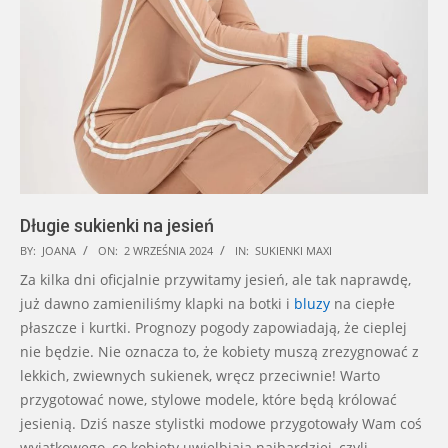
Długie sukienki na jesień
2024-
BY:
JOANA
ON:
2 WRZEŚNIA 2024
IN:
SUKIENKI MAXI
09-
Za kilka dni oficjalnie przywitamy jesień, ale tak naprawdę,
02
już dawno zamieniliśmy klapki na botki i
bluzy
na ciepłe
płaszcze i kurtki. Prognozy pogody zapowiadają, że cieplej
nie będzie. Nie oznacza to, że kobiety muszą zrezygnować z
lekkich, zwiewnych sukienek, wręcz przeciwnie! Warto
przygotować nowe, stylowe modele, które będą królować
jesienią. Dziś nasze stylistki modowe przygotowały Wam coś
wyjątkowego, co kobiety uwielbiają najbardziej, czyli