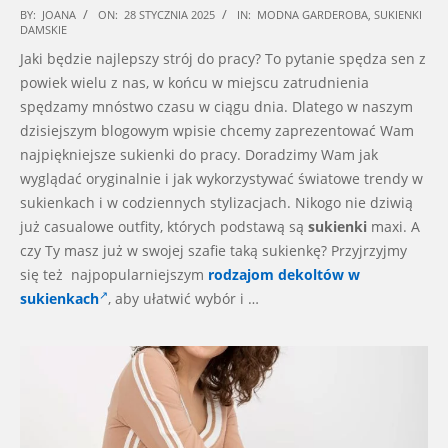
2025-
BY:
JOANA
ON:
28 STYCZNIA 2025
IN:
MODNA GARDEROBA
,
SUKIENKI
DAMSKIE
01-
Jaki będzie najlepszy strój do pracy? To pytanie spędza sen z
28
powiek wielu z nas, w końcu w miejscu zatrudnienia
spędzamy mnóstwo czasu w ciągu dnia. Dlatego w naszym
dzisiejszym blogowym wpisie chcemy zaprezentować Wam
najpiękniejsze sukienki do pracy. Doradzimy Wam jak
wyglądać oryginalnie i jak wykorzystywać światowe trendy w
sukienkach i w codziennych stylizacjach. Nikogo nie dziwią
już casualowe outfity, których podstawą są
sukienki
maxi. A
czy Ty masz już w swojej szafie taką sukienkę? Przyjrzyjmy
się też najpopularniejszym
rodzajom dekoltów w
sukienkach
, aby ułatwić wybór i …