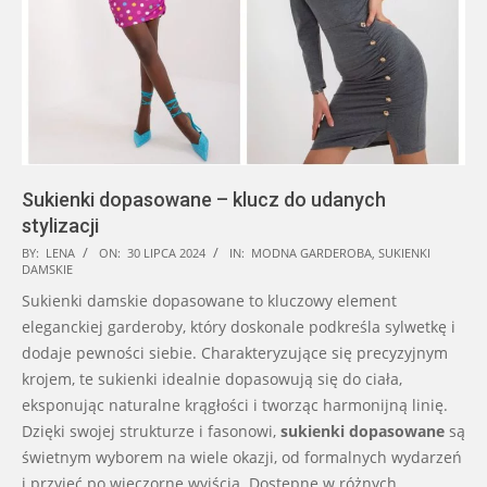
Sukienki dopasowane – klucz do udanych
stylizacji
2024-
BY:
LENA
ON:
30 LIPCA 2024
IN:
MODNA GARDEROBA
,
SUKIENKI
DAMSKIE
07-
Sukienki damskie dopasowane to kluczowy element
30
eleganckiej garderoby, który doskonale podkreśla sylwetkę i
dodaje pewności siebie. Charakteryzujące się precyzyjnym
krojem, te sukienki idealnie dopasowują się do ciała,
eksponując naturalne krągłości i tworząc harmonijną linię.
Dzięki swojej strukturze i fasonowi,
sukienki dopasowane
są
świetnym wyborem na wiele okazji, od formalnych wydarzeń
i przyjęć po wieczorne wyjścia. Dostępne w różnych