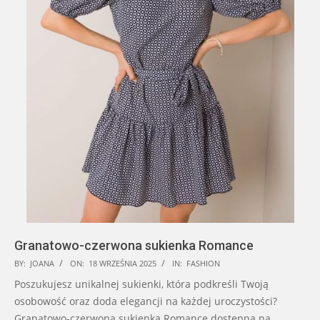
Granatowo-czerwona sukienka Romance
2025-
BY:
JOANA
ON:
18 WRZEŚNIA 2025
IN:
FASHION
09-
Poszukujesz unikalnej sukienki, która podkreśli Twoją
18
osobowość oraz doda elegancji na każdej uroczystości?
Granatowo-czerwona sukienka Romance dostępna na